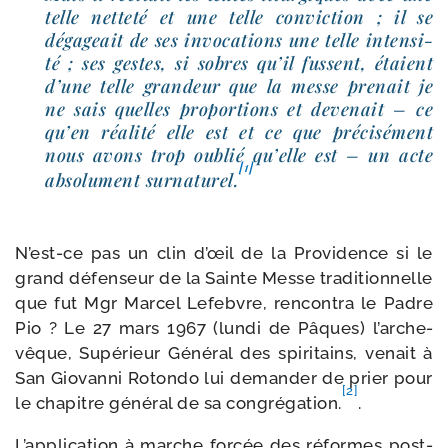
telle net­te­té et une telle convic­tion ; il se
déga­geait de ses invo­ca­tions une telle inten­si­
té ; ses gestes, si sobres qu’il fussent, étaient
d’une telle gran­deur que la messe pre­nait je
ne sais quelles pro­por­tions et deve­nait – ce
qu’en réa­li­té elle est et ce que pré­ci­sé­ment
nous avons trop oublié qu’elle est – un acte
[1]
abso­lu­ment sur­na­tu­rel.
N’est-​ce pas un clin d’œil de la Providence si le
grand défen­seur de la Sainte Messe tra­di­tion­nelle
que fut Mgr Marcel Lefebvre, ren­con­tra le Padre
Pio ? Le 27 mars 1967 (lun­di de Pâques) l’ar­che­
vêque, Supérieur Général des spi­ri­tains, venait à
San Giovanni Rotondo lui deman­der de prier pour
[2]
le cha­pitre géné­ral de sa congré­ga­tion.
.
L’application à marche for­cée des réformes post-​