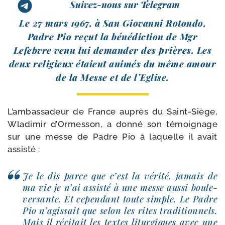
Suivez-nous sur Telegram
Le 27 mars 1967, à San Giovanni Rotondo,
Padre Pio reçut la béné­dic­tion de Mgr
Lefebvre venu lui deman­der des prières. Les
deux reli­gieux étaient ani­més du même amour
de la Messe et de l’Eglise.
L’ambassadeur de France auprès du Saint-​Siège,
Wladimir d’Ormesson, a don­né son témoi­gnage
sur une messe de Padre Pio à laquelle il avait
assisté :
Je le dis parce que c’est la véri­té, jamais de
ma vie je n’ai assis­té à une messe aus­si bou­le­
ver­sante. Et cepen­dant toute simple. Le Padre
Pio n’a­gis­sait que selon les rites tra­di­tion­nels.
Mais il réci­tait les textes litur­giques avec une