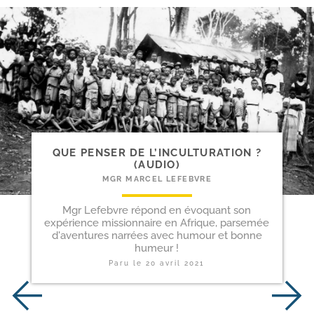
QUE PENSER DE L’INCULTURATION ?
(AUDIO)
MGR MARCEL LEFEBVRE
Mgr Lefebvre répond en évoquant son
expérience missionnaire en Afrique, parsemée
d'aventures narrées avec humour et bonne
humeur !
Paru le
20 avril 2021