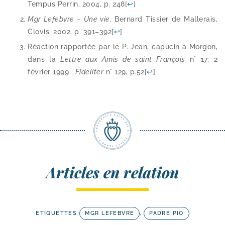
Tempus Perrin, 2004, p. 248
[
↩
]
Mgr Lefebvre – Une vie
, Bernard Tissier de Mallerais,
Clovis, 2002, p. 391–392
[
↩
]
Réaction rap­por­tée par le P. Jean, capu­cin à Morgon,
dans la
Lettre aux Amis de saint François
n° 17, 2
février 1999 ;
Fideliter
n° 129, p.52
[
↩
]
Articles en relation
ETIQUETTES
MGR LEFEBVRE
,
PADRE PIO