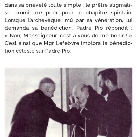
dans sa briè­ve­té toute simple ; le prêtre stig­ma­ti­
sé pro­mit de prier pour le cha­pitre spi­ri­tain.
Lorsque l’ar­che­vêque, mû par sa véné­ra­tion, lui
deman­da sa béné­dic­tion, Padre Pio répon­dit :
« Non, Monseigneur, c’est à vous de me bénir ! »
C’est ain­si que Mgr Lefebvre implo­ra la béné­dic­
tion céleste sur Padre Pio.