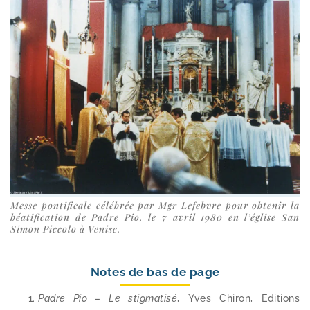
Messe pon­ti­fi­cale célé­brée par Mgr Lefebvre pour obte­nir la
béa­ti­fi­ca­tion de Padre Pio, le 7 avril 1980 en l’é­glise San
Simon Piccolo à Venise.
Notes de bas de page
Padre Pio – Le stig­ma­ti­sé
, Yves Chiron, Editions