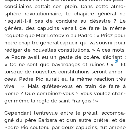
conciliaires bat­tait son plein. Dans cette atmo­
sphère révo­lu­tion­naire, le cha­pitre géné­ral ne
risquait-​t-​il pas de conduire au désastre ? Le
géné­ral des capu­cins venait de faire la même
requête que Mgr Lefebvre au Padre : « Priez pour
notre cha­pitre géné­ral capu­cin qui va s’ou­vrir pour
rédi­ger de nou­velles consti­tu­tions. » A ces mots,
le Padre avait eu un geste de colère, s’é­criant :
[3]
« Ce ne sont que bavar­dages et ruines ! »
Et
lorsque de nou­velles consti­tu­tions seront annon­
cées, Padre Pio aurait eu la même réac­tion très
vive : « Mais qu’êtes-​vous en train de faire à
Rome ? Que combinez-​vous ? Vous vou­lez chan­
ger même la règle de saint François ! »
Cependant l’en­tre­vue entre le pré­lat, accom­pa­
gné du père Barbara et d’un autre prêtre, et de
Padre Pio sou­te­nu par deux capu­cins, fut amène