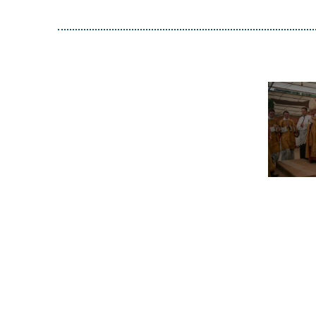
His
Ép
Abb