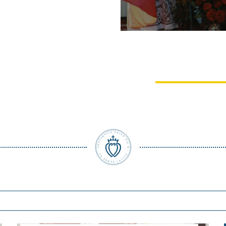
Après les rallie
sonnera l’heur
vérité
Mgr Marcel Lefebv