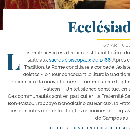
Ecclésia
67 ARTICL
L
es mots « Ecclesia Dei » consti­tuent le titre
suite aux
sacres épis­co­paux de 1988
. Après c
Tradition, la Rome conci­liaire a concé­dé l’exis
déistes » en leur concé­dant la litur­gie tra­di­tio
recon­naître la nou­velle messe comme un rite légi­tim
Vatican II. Un tel silence consti­tue, en 
Ces com­mu­nau­tés sont en par­ti­cu­lier : la Fraternité Sain
Bon-​Pasteur, l’ab­baye béné­dic­tine du Barroux, la Frate
ensei­gnantes de Pontcallec, les cha­noines de Lagrass
de Campos au B
ACCUEIL
FORMATION
CRISE DE L'ÉGLI