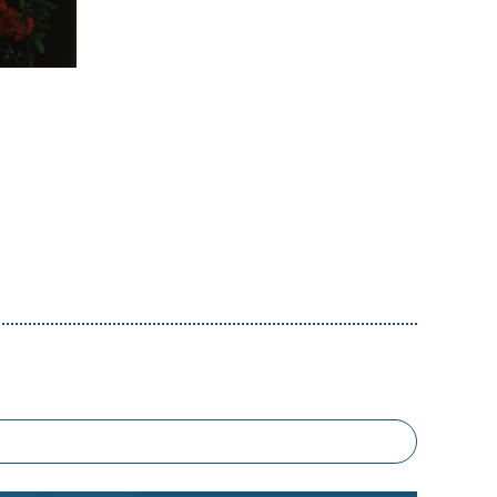
ments
e de
re