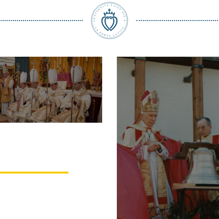
toire des Sacres
iscopaux du 30
juin 1988
é Christian Thouvenot