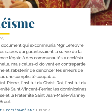
déisme
ES
 du docu­ment qui excom­mu­nia Mgr Lefebvre
es sacres qui garan­tis­saient la sur­vie de la
­tence légale à des com­mu­nau­tés « ecclé­sia­
n­nelle, mais celles-​ci doivent en contre­par­tie
e et s’abs­te­nir de dénon­cer les erreurs de
soi, une com­pli­ci­té coupable.
t-​Pierre, l’Institut du Christ-​Roi, l’Institut du
rnité Saint-​Vincent-​Ferrier, les domi­ni­caines
e et la Fraternité Saint Jean-​Marie-​Vianney
résil.
SE
ECCLÉSIADÉISME
PAGE 6