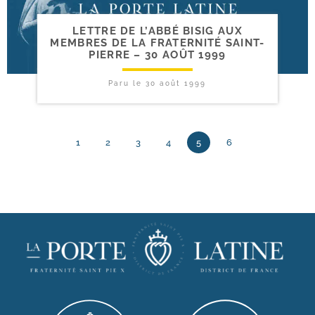
LETTRE DE L’ABBÉ BISIG AUX
MEMBRES DE LA FRATERNITÉ SAINT-​
PIERRE – 30 AOÛT 1999
Paru le
30 août 1999
1
2
3
4
5
6