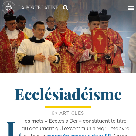
Ecclésiadéisme
67 ARTICLES
L
es mots « Ecclesia Dei » consti­tuent le titre
du docu­ment qui excom­mu­nia Mgr Lefebvre