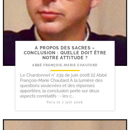
A PROPOS DES SACRES –
CONCLUSION : QUELLE DOIT ÊTRE
NOTRE ATTITUDE ?
ABBÉ FRANÇOIS-MARIE CHAUTARD
Le Chardonnet n° 239 de juin 2008 [1] Abbé
François-Marie Chautard A la lumière des
questions soulevées et des réponses
apportées, la conclusion porte sur deux
aspects corrélatifs : - les c...
Paru le
1 juin 2008