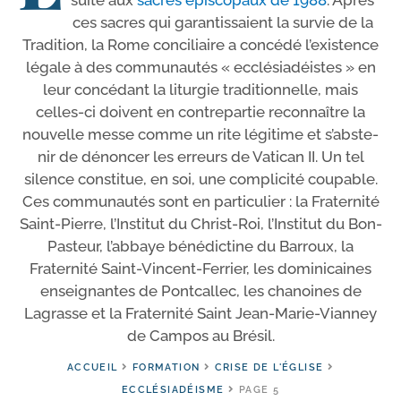
suite aux
sacres épis­co­paux de 1988
. Après
ces sacres qui garan­tis­saient la sur­vie de la
Tradition, la Rome conci­liaire a concé­dé l’exis­tence
légale à des com­mu­nau­tés « ecclé­sia­déistes » en
leur concé­dant la litur­gie tra­di­tion­nelle, mais
celles-​ci doivent en contre­par­tie recon­naître la
nou­velle messe comme un rite légi­time et s’abs­te­
nir de dénon­cer les erreurs de Vatican II. Un tel
silence consti­tue, en soi, une com­pli­ci­té coupable.
Ces com­mu­nau­tés sont en par­ti­cu­lier : la Fraternité
Saint-​Pierre, l’Institut du Christ-​Roi, l’Institut du Bon-​
Pasteur, l’ab­baye béné­dic­tine du Barroux, la
Fraternité Saint-​Vincent-​Ferrier, les domi­ni­caines
ensei­gnantes de Pontcallec, les cha­noines de
Lagrasse et la Fraternité Saint Jean-​Marie-​Vianney
de Campos au Brésil.
ACCUEIL
FORMATION
CRISE DE L'ÉGLISE
ECCLÉSIADÉISME
PAGE 5