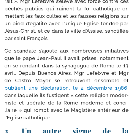
raît ». Mgr Lefebvre s’élève avec force contre ces
péchés publics qui ruinent la foi catho­lique en
met­tant les faux cultes et les fausses reli­gions sur
un pied d’égalité avec l’unique Eglise fon­dée par
Jésus-​Christ, et ce dans la ville d’Assise, sanc­ti­fiée
par saint François.
Ce scan­dale s’ajoute aux nom­breuses ini­tia­tives
que le pape Jean-​Paul II avait prises, notam­ment
en se ren­dant dans la syna­gogue de Rome le 13
avril. Depuis Buenos Aires, Mgr Lefebvre et Mgr
de Castro Mayer se retrouvent ensemble et
publient une décla­ra­tion, le 2 décembre 1986
,
dans laquelle ils fus­tigent « cette reli­gion moder­
niste et libé­rale de la Rome moderne et conci­
liaire » qui rompt avec le Magistère anté­rieur de
l’Eglise catholique.
3. Un autre signe de la