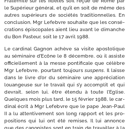
Fraternité sur les fidèles soit reçue de Rome par
le Supérieur géné­ral, et qu’il en soit de même des
autres supé­rieurs de socié­tés tra­di­tion­nelles. En
conclu­sion, Mgr Lefebvre sou­haite que les consé­
cra­tions épis­co­pales aient lieu avant le dimanche
du Bon Pasteur, soit le 17 avril 1988.
Le car­di­nal Gagnon achève sa visite apos­to­lique
au sémi­naire d’Ecône le 8 décembre, où il assiste
offi­ciel­le­ment à la messe pon­ti­fi­cale que célèbre
Mgr Lefebvre, pour­tant tou­jours
sus­pens
. Il laisse
dans le livre d’or du sémi­naire une appré­cia­tion
louan­geuse sur le tra­vail qui s’y accom­plit et qui
devrait, selon lui, être éten­du à toute l’Eglise.
Quelques mois plus tard, le 15 février 1988, le car­
di­nal écrit à Mgr Lefebvre que le pape Jean-​Paul
II a lu atten­ti­ve­ment son long rap­port et les pro­
po­si­tions qui lui ont été remises. Il lui annonce
que des cano­nistes sont en train de tra­vailler à la