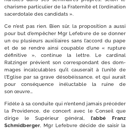
cha­risme par­ti­cu­lier de la Fraternité et l’ordination
sacer­do­tale des candidats ».
Ce n’est pas rien. Bien sûr, la pro­po­si­tion a aus­si
pour but d’empêcher Mgr Lefebvre de se don­ner
un ou plu­sieurs auxi­liaires sans l’accord du pape
et de se rendre ain­si cou­pable d’une « rup­ture
défi­ni­tive », conti­nue la lettre. Le car­di­nal
Ratzinger pré­vient son cor­res­pon­dant des dom­
mages incal­cu­lables qu’il cau­se­rait à l’unité de
l’Eglise par sa grave déso­béis­sance, et qui aurait
pour consé­quence iné­luc­table la ruine de
son œuvre…
Fidèle à sa conduite qui n’entend jamais pré­cé­der
la Providence, de concert avec le Conseil que
dirige le Supérieur géné­ral,
l’abbé Franz
Schmidberger
, Mgr Lefebvre décide de sai­sir la