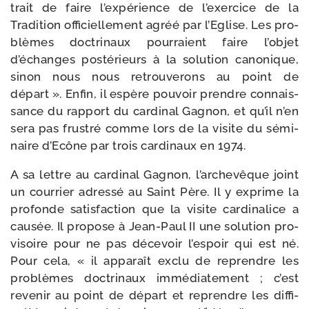
trait de faire l’expérience de l’exercice de la
Tradition offi­ciel­le­ment agréé par l’Eglise. Les pro­
blèmes doc­tri­naux pour­raient faire l’objet
d’échanges pos­té­rieurs à la solu­tion cano­nique,
sinon nous nous retrou­ve­rons au point de
départ ». Enfin, il espère pou­voir prendre connais­
sance du rap­port du car­di­nal Gagnon, et qu’il n’en
sera pas frus­tré comme lors de la visite du sémi­
naire d’Ecône par trois car­di­naux en 1974.
A sa lettre au car­di­nal Gagnon, l’archevêque joint
un cour­rier adres­sé au Saint Père. Il y exprime la
pro­fonde satis­fac­tion que la visite car­di­na­lice a
cau­sée. Il pro­pose à Jean-​Paul II une solu­tion pro­
vi­soire pour ne pas déce­voir l’espoir qui est né.
Pour cela, « il appa­raît exclu de reprendre les
pro­blèmes doc­tri­naux immé­dia­te­ment ; c’est
reve­nir au point de départ et reprendre les dif­fi­