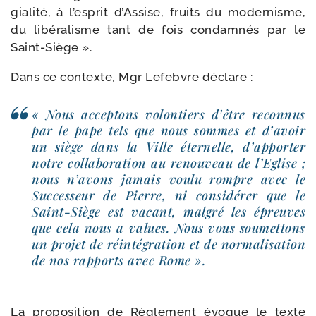
gia­li­té, à l’esprit d’Assise, fruits du moder­nisme,
du libé­ra­lisme tant de fois condam­nés par le
Saint-Siège ».
Dans ce contexte, Mgr Lefebvre déclare :
« Nous accep­tons volon­tiers d’être recon­nus
par le pape tels que nous sommes et d’avoir
un siège dans la Ville éter­nelle, d’apporter
notre col­la­bo­ra­tion au renou­veau de l’Eglise ;
nous n’avons jamais vou­lu rompre avec le
Successeur de Pierre, ni consi­dé­rer que le
Saint-​Siège est vacant, mal­gré les épreuves
que cela nous a values. Nous vous sou­met­tons
un pro­jet de réin­té­gra­tion et de nor­ma­li­sa­tion
de nos rap­ports avec Rome ».
La pro­po­si­tion de Règlement évoque le texte