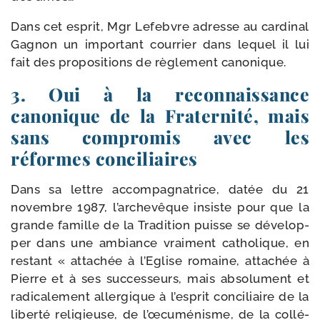
Dans cet esprit, Mgr Lefebvre adresse au car­di­nal
Gagnon un impor­tant cour­rier dans lequel il lui
fait des pro­po­si­tions de règle­ment canonique.
3. Oui à la reconnaissance
canonique de la Fraternité, mais
sans compromis avec les
réformes conciliaires
Dans sa lettre accom­pa­gna­trice, datée du 21
novembre 1987, l’archevêque insiste pour que la
grande famille de la Tradition puisse se déve­lop­
per dans une ambiance vrai­ment catho­lique, en
res­tant « atta­chée à l’Eglise romaine, atta­chée à
Pierre et à ses suc­ces­seurs, mais abso­lu­ment et
radi­ca­le­ment aller­gique à l’esprit conci­liaire de la
liber­té reli­gieuse, de l’œcuménisme, de la col­lé­