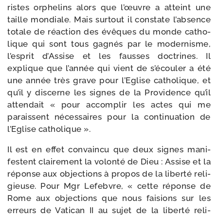
ristes orphe­lins alors que l’œuvre a atteint une
taille mon­diale. Mais sur­tout il constate l’absence
totale de réac­tion des évêques du monde catho­
lique qui sont tous gagnés par le moder­nisme,
l’esprit d’Assise et les fausses doc­trines. Il
explique que l’année qui vient de s’écouler a été
une année très grave pour l’Eglise catho­lique, et
qu’il y dis­cerne les signes de la Providence qu’il
atten­dait « pour accom­plir les actes qui me
paraissent néces­saires pour la conti­nua­tion de
l’Eglise catholique ».
Il est en effet convain­cu que deux signes mani­
festent clai­re­ment la volon­té de Dieu : Assise et la
réponse aux objec­tions à pro­pos de la liber­té reli­
gieuse. Pour Mgr Lefebvre, « cette réponse de
Rome aux objec­tions que nous fai­sions sur les
erreurs de Vatican II au sujet de la liber­té reli­