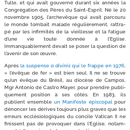
Tulle, et qui avait gou­ver­né durant six années la
Congrégation des Pères du Saint-​Esprit. Né le 20
novembre 1905, l’archevêque qui avait par­cou­ru
le monde tom­bait malade régu­liè­re­ment, rat­tra­
pé par les infir­mi­tés de la vieillesse et la fatigue
d’une vie toute don­née à l’Eglise.
Immanquablement devait se poser la ques­tion de
l’avenir de son œuvre.
Après
la sus­pense
a divi­nis
qui le frappe en 1976
,
« l’évêque de fer » est bien seul. Il ne se trouve
qu’un évêque du Brésil, au dio­cèse de Campos,
Mgr Antonio de Castro Mayer, pour prendre publi­
que­ment posi­tion à ses côtés. En 1983, ils
publient ensemble
un Manifeste épis­co­pal
pour
dénon­cer les dérives tou­jours plus graves que les
erreurs ecclé­sio­lo­giques du concile Vatican II ne
finissent pas de pro­vo­quer dans l’Eglise, notam­