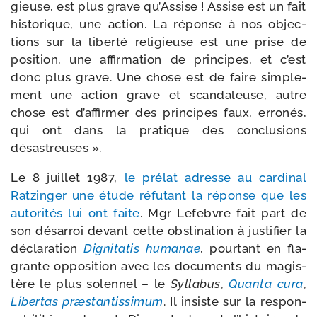
gieuse, est plus grave qu’Assise ! Assise est un fait
his­to­rique, une action. La réponse à nos objec­
tions sur la liber­té reli­gieuse est une prise de
posi­tion, une affir­ma­tion de prin­cipes, et c’est
donc plus grave. Une chose est de faire sim­ple­
ment une action grave et scan­da­leuse, autre
chose est d’affirmer des prin­cipes faux, erro­nés,
qui ont dans la pra­tique des conclu­sions
désastreuses ».
Le 8 juillet 1987,
le pré­lat adresse au car­di­nal
Ratzinger une étude réfu­tant la réponse que les
auto­ri­tés lui ont faite
. Mgr Lefebvre fait part de
son désar­roi devant cette obs­ti­na­tion à jus­ti­fier la
décla­ra­tion
Dignitatis huma­nae
, pour­tant en fla­
grante oppo­si­tion avec les docu­ments du magis­
tère le plus solen­nel – le
Syllabus
,
Quanta cura
,
Libertas præs­tan­tis­si­mum
. Il insiste sur la res­pon­