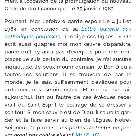
ment à l’occasion de la pro­mul­ga­tion du nou­veau
Code de droit cano­nique, le 25 jan­vier 1983.
Pourtant, Mgr Lefebvre garde espoir. Le 4 juillet
1984, en conclu­sion de sa
Lettre ouverte aux
catho­liques per­plexes
, il rédige ces lignes : « On
écrit aus­si qu’après moi mon œuvre dis­pa­raî­tra,
parce qu’il n’y aura pas d’évêques pour me rem­
pla­cer. Je suis cer­tain du contraire, je n’ai aucune
inquié­tude. Je peux mou­rir demain, le Bon Dieu a
toutes les solu­tions. Il se trou­ve­ra de par le
monde, je le sais, suf­fi­sam­ment d’évêques pour
ordon­ner nos sémi­na­ristes. Même s’il se tait
aujourd’hui, l’un ou l’autre de ces évêques rece­
vrait du Saint-​Esprit le cou­rage de se dres­ser à
son tour. Si mon œuvre est de Dieu, il sau­ra la gar­
der et la faire ser­vir au bien de l’Eglise. Notre-​
Seigneur l’a pro­mis :
les portes de l’enfer ne pré­
vau­dront pas contre elle
(cf.
Mt 16, 18
).