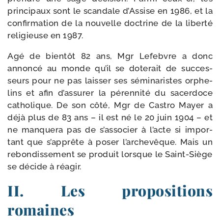
prin­ci­paux sont le scan­dale d’Assise en 1986, et la
confir­ma­tion de la nou­velle doc­trine de la liber­té
reli­gieuse en 1987.
Agé de bien­tôt 82 ans, Mgr Lefebvre a donc
annon­cé au monde qu’il se dote­rait de suc­ces­
seurs pour ne pas lais­ser ses sémi­na­ristes orphe­
lins et afin d’assurer la péren­ni­té du sacer­doce
catho­lique. De son côté, Mgr de Castro Mayer a
déjà plus de 83 ans – il est né le 20 juin 1904 – et
ne man­que­ra pas de s’associer à l’acte si impor­
tant que s’apprête à poser l’archevêque. Mais un
rebon­dis­se­ment se pro­duit lorsque le Saint-​Siège
se décide à réagir.
II. Les propositions
romaines