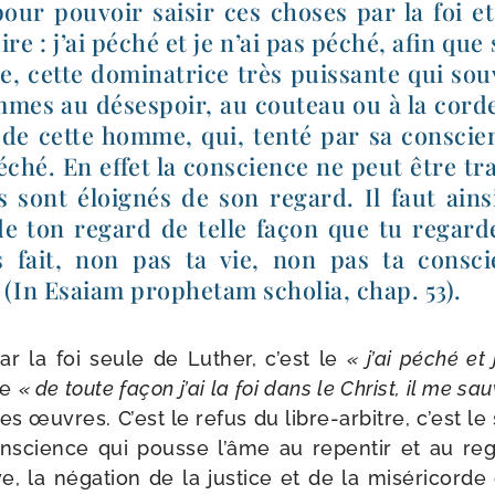
ur pou­voir sai­sir ces choses par la foi et
ire : j’ai péché et je n’ai pas péché, afin que 
, cette domi­na­trice très puis­sante qui sou
mes au déses­poir, au cou­teau ou à la corde
de cette homme, qui, ten­té par sa conscienc
éché. En effet la conscience ne peut être tra
 sont éloi­gnés de son regard. Il faut ain­s
 de ton regard de telle façon que tu regar
 fait, non pas ta vie, non pas ta consci
(In Esaiam pro­phe­tam scho­lia, chap. 53).
on par la foi seule de Luther, c’est le
« j’ai péché et
le
« de toute façon j’ai la foi dans le Christ, il me sau
 œuvres. C’est le refus du libre-​arbitre, c’est le s
nscience qui pousse l’âme au repen­tir et au re
tive, la néga­tion de la jus­tice et de la misé­ri­cord