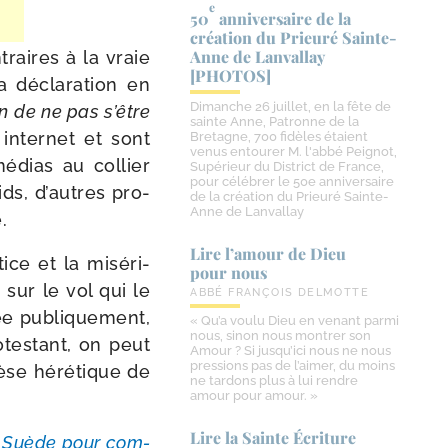
e
50
anniversaire de la
création du Prieuré Sainte-​
Anne de Lanvallay
raires à la vraie
[PHOTOS]
a décla­ra­tion en
Dimanche 26 juillet, en la fête de
on
de ne pas s’être
sainte Anne, Patronne de la
 inter­net et sont
Bretagne, 700 fidèles étaient
venus entourer M. l'abbé Peignot,
édias au col­lier
Supérieur du District de France,
pour célébrer le 50e anniversaire
ids, d’autres pro­
de la création du Prieuré Sainte-
Anne de Lanvallay
e.
Lire l’amour de Dieu
­tice et la misé­ri­
pour nous
sur le vol qui le
ABBÉ FRANÇOIS DELMOTTE
ée publi­que­ment,
« Qu’a voulu Dieu en venant parmi
nous, sinon nous montrer son
o­tes­tant, on peut
Amour ? Si jusqu’ici nous ne nous
pressions pas de l’aimer, du moins
èse héré­tique de
ne tardons plus à lui rendre
amour pour amour. »
Lire la Sainte Écriture
n Suède pour com­