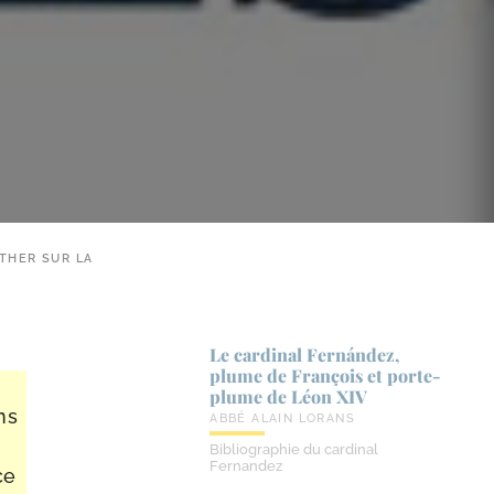
THER SUR LA
Le cardinal Fernández,
plume de François et porte-​
plume de Léon XIV
ns
ABBÉ ALAIN LORANS
Bibliographie du cardinal
Fernandez
ce