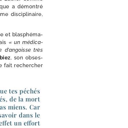
lique a démon­tré
 dis­ci­pli­naire,
ne et blas­phé­ma­
ais
« un médi­ca­
e
d’angoisse très
biez
, son obses­
e fait recher­cher
 que tes péchés
hés, de la mort
pas miens. Car
savoir dans le
effet un effort