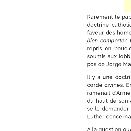
Rarement le pape
doc­trine catho­l
faveur des homo
bien com­por­tée
repris en boucle
sou­mis aux lob­b
pos de Jorge Mar
Il y a une doc­trin
corde divines. E
rame­nait d’Armén
du haut de son aut
se le deman­der 
Luther concer­nant 
A la ques­tion que