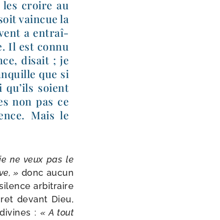
 les croire au
soit vain­cue la
­vent a entraî­
. Il est connu
e, disait ; je
n­quille que si
i qu’ils soient
des non pas ce
ence. Mais le
 je ne veux pas le
ve, »
donc aucun
ilence arbi­traire
gret devant Dieu,
e divines :
« A tout