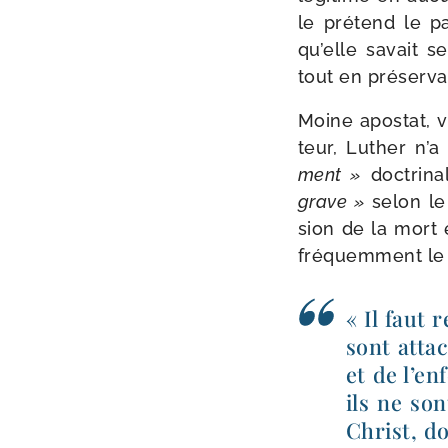
le pré­tend le p
qu’elle savait se
tout en pré­ser­
Moine apos­tat, v
teur, Luther n’
ment »
doc­tri­n
grave »
selon le 
sion de la mort e
fré­quem­ment le 
« Il faut 
sont atta­
et de l’en
ils ne so
Christ, do