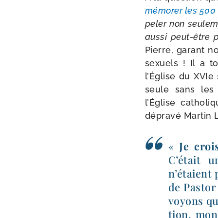
mé­mo­rer les 500
pe­ler non seule­
aus­si peut-​être
Pierre, garant no
sexuels ! Il a t
l’Église du XVIe si
seule sans les
l’Église catho­l
dépra­vé Martin 
«
Je croi
C’était u
n’étaient 
de Pastor 
voyons que
tion, mon­