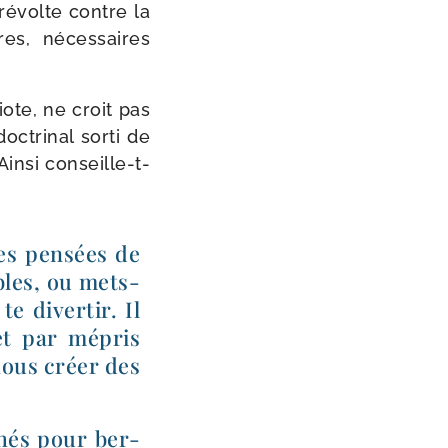
 révolte contre la
vres, néces­saires
ote, ne croit pas
c­tri­nal sor­ti de
nsi conseille-​t-​
es pen­sées de
ables, ou mets-​
e diver­tir. Il
et par mépris
 nous créer des
chés pour ber­