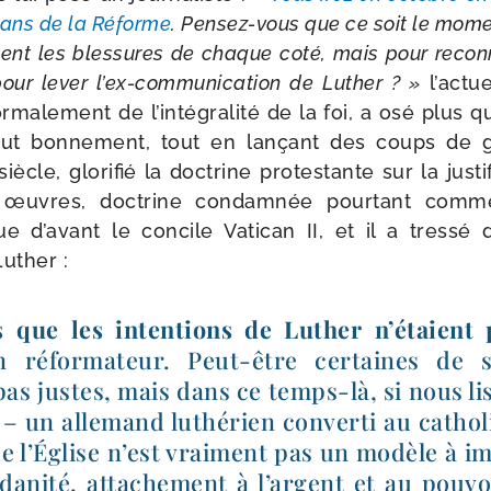
 ans de la Réforme
. Pensez-​vous que ce soit le mome
ment les bles­sures de chaque coté, mais pour recon­
 pour lever l’ex-communication de Luther ? »
l’actue
r­ma­le­ment de l’intégralité de la foi, a osé plus
out bon­ne­ment, tout en lan­çant des coups de g
ècle, glo­ri­fié la doc­trine pro­tes­tante sur la jus­ti­f
 œuvres, doc­trine condam­née pour­tant comme
ique d’avant le concile Vatican II, et il a tres­s
Luther :
s que les inten­tions de Luther n’étaient 
n réfor­ma­teur. Peut-​être cer­taines de
pas justes, mais dans ce temps-​là, si nous li
– un alle­mand luthé­rien conver­ti au catho­
 l’Église n’est vrai­ment pas un modèle à imi
da­ni­té, atta­che­ment à l’argent et au pou­v