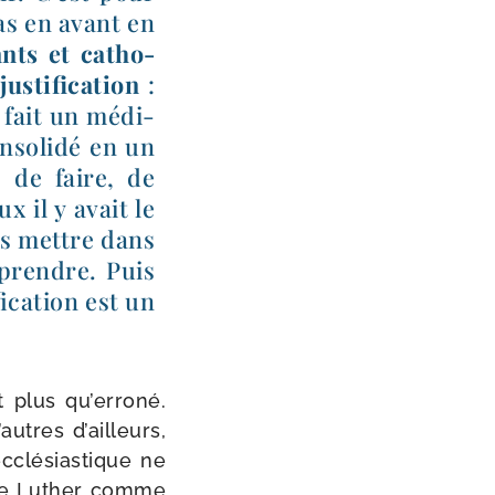
n pas en avant en
ants et catho­
ti­fi­ca­tion
:
a fait un médi­
nso­li­dé en un
 de faire, de
x il y avait le
ous mettre dans
­prendre. Puis
i­ca­tion est un
t plus qu’erroné.
utres d’ailleurs,
clé­sias­tique ne
e, de Luther comme