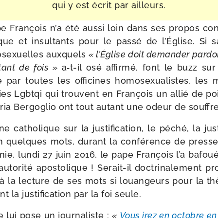
qui y est écrit par ailleurs.
 François n’a été aus­si loin dans ses pro­pos cont
ique et insul­tants pour le pas­sé de l’Église. Si s
­sexuelles aux­quels
« l’Église doit deman­der par­d
 tant de fois »
a‑t-​il osé affir­mé, font le buzz sur
 par toutes les offi­cines homo­sexua­listes, les m
ies Lgbtqi qui trouvent en François un allié de po
ia Bergoglio ont tout autant une odeur de souffr
e catho­lique sur la jus­ti­fi­ca­tion, le péché, la jus
n quelques mots, durant la confé­rence de presse 
ie, lun­di 27 juin 2016, le pape François l’a bafou
o­ri­té apos­to­lique ! Serait-​il doc­tri­na­le­ment pr
à la lec­ture de ses mots si louan­geurs pour la th
la jus­ti­fi­ca­tion par la foi seule.
 lui pose un jour­na­liste :
«
Vous irez en octobre e