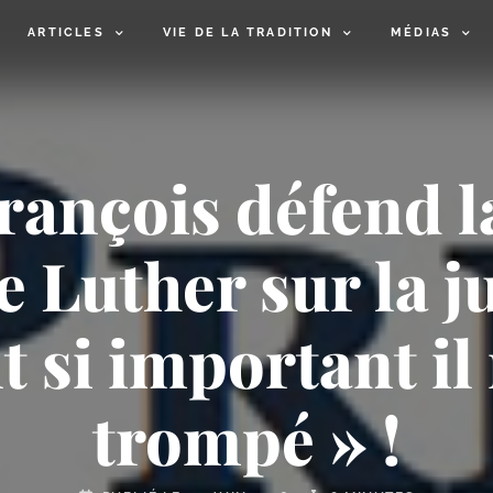
ARTICLES
VIE DE LA TRADITION
MÉDIAS
rançois défend l
 Luther sur la ju
t si important il 
trompé » !