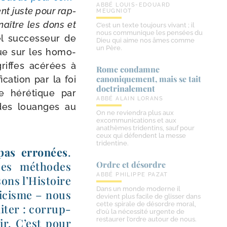
ABBÉ LOUIS-EDOUARD
nt juste pour rap­
MEUGNIOT
naître les dons et
C’est un texte toujours vivant ; il
nous communique les pensées du
l suc­ces­seur de
Dieu qui aime nos âmes comme
un Père.
 que sur les homo­
riffes acé­rées à
Rome condamne
canoniquement, mais se tait
i­ca­tion par la foi
doctrinalement
 héré­tique par
ABBÉ ALAIN LORANS
é des louanges au
On ne reviendra plus aux
excommunications et aux
anathèmes tridentins, sauf pour
ceux qui défendent la messe
tridentine.
pas erro­nées
.
 ses méthodes
Ordre et désordre
ABBÉ PHILIPPE PAZAT
sons l’Histoire
Dans un monde moderne il
li­cisme – nous
devient plus facile de glisser dans
cette spirale de désordre moral,
­ter : cor­rup­
d’où la nécessité urgente de
restaurer l’ordre autour de nous.
oir. C’est pour