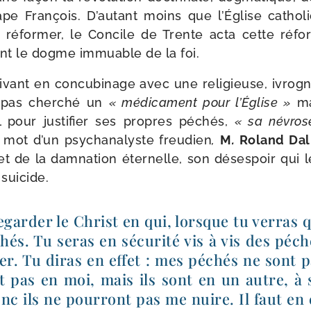
ape François. D’autant moins que l’Église catho­
 réfor­mer, le Concile de Trente acta cette réforme
vant le dogme immuable de la foi.
ivant en concu­bi­nage avec une reli­gieuse, ivrog
a pas cher­ché un
« médi­ca­ment pour l’Église »
m
al pour jus­ti­fier ses propres péchés,
« sa névros
mot d’un psy­cha­na­lyste freu­dien
,
M
.
Roland Dal
t de la dam­na­tion éter­nelle, son déses­poir qui l
suicide.
regar­der le Christ en qui, lorsque tu ver­ras
chés. Tu seras en sécu­ri­té vis à vis des péc
fer. Tu diras en effet : mes péchés ne sont 
nt pas en moi, mais ils sont en un autre, à 
nc ils ne pour­ront pas me nuire. Il faut en 