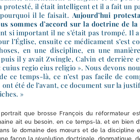
a pro­tes­té, il était intel­li­gent et il a fait u
t pour­quoi il le fai­sait.
Aujourd’hui pro­tes­t
us sommes d’accord sur la doc­trine de la jus­
nt si impor­tant il ne s’était pas trom­pé. Il 
ur l’Église, ensuite ce médi­ca­ment s’est co
hoses, en une dis­ci­pline, en une manière
 puis il y avait Zwingle, Calvin et der­rière eu
« cuius regio eius reli­gio ». Nous devons n
 de ce temps-​là, ce n’est pas facile de com
ont été de l’avant, ce docu­ment sur la jus­ti­f
iches. »
 por­trait que brosse François du réfor­ma­teur es
aine ait eu besoin, en ce temps-​là, et en bien d’a
ns le domaine des mœurs et de la dis­ci­pline ec
ne façon la révo­lu­tion doc­tri­nale, dog­ma­tiqu