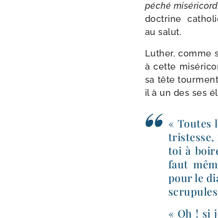
péché misé­ri­cor
doc­trine catho­l
au salut.
Luther, comme so
à cette misé­ri­co
sa tête tour­men­
il à un des ses é
« Toutes l
tris­tesse
toi à boir
faut même
pour le di
scru­pule
« Oh ! si