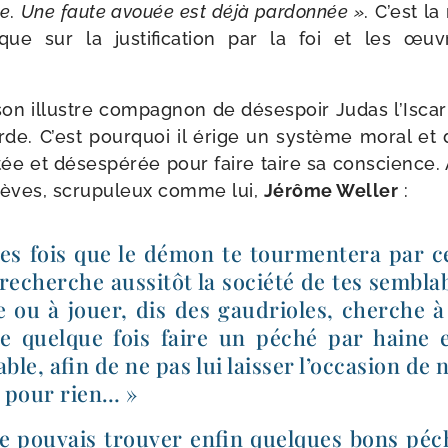
de
.
Une faute avouée est déjà par­don­née »
. C’est la
ique sur la jus­ti­fi­ca­tion par la foi et les œu
n illustre com­pa­gnon de déses­poir Judas l’Iscari
rde. C’est pour­quoi il érige un sys­tème moral et do
tée et déses­pé­rée pour faire taire sa conscience. Ai
lèves, scru­pu­leux comme lui,
Jérôme Weller
:
es fois que le démon te tour­men­te­ra par c
, recherche aus­si­tôt la socié­té de tes sem­bl
e ou à jouer, dis des gau­drioles, cherche à t
 quelque fois faire un péché par haine 
able, afin de ne pas lui lais­ser l’occasion de
s pour rien… »
 je pou­vais trou­ver enfin quelques bons pé