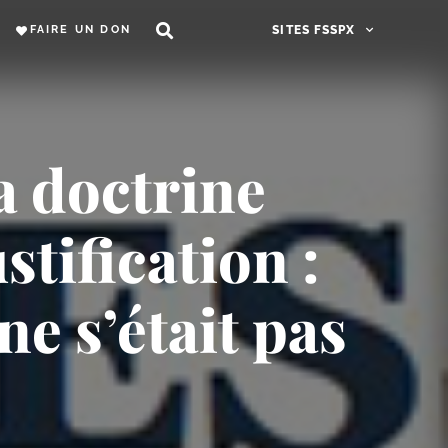
FAIRE UN DON
SITES FSSPX
a doctrine
stification :
ne s’était pas