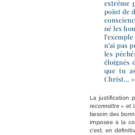
extrême po
point de d
conscience
né les hom
l’exemple 
n’ai pas p
les péchés
éloi­gnés
que tu as
Christ… » 
La jus­ti­fi­ca­ti
recon­naître »
et 
besoin des bonnes
impo­sée à la co
c’est, en défi­ni­