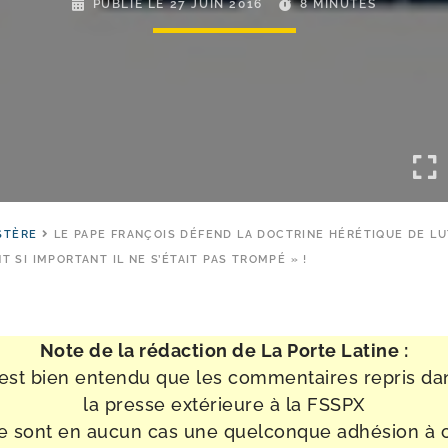
PUBLIÉ LE
27 JUIN 2016
8 MINUTES
STÈRE
LE PAPE FRANÇOIS DÉFEND LA DOCTRINE HÉRÉTIQUE DE LU
NT SI IMPORTANT IL NE S’ÉTAIT PAS TROMPÉ » !
Note de la rédac­tion de La Porte Latine :
l est bien enten­du que les com­men­taires repris da
la presse exté­rieure à la FSSPX
e sont en aucun cas une quel­conque adhé­sion à 