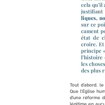
cela qu’il 
jus­ti­fian
liques, no
sur ce poi
ca­ment po
état de c
croire. Et
prin­cipe 
l’histoire
les choses 
des plus r
Tout d’abord, le
Que l’Église hum
d’une réforme da
légi­time en aucu