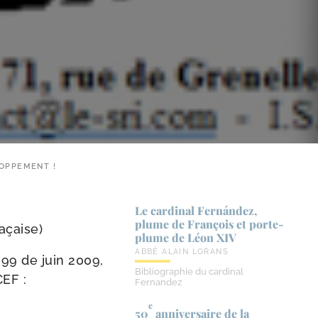
LOPPEMENT !
Le cardinal Fernández,
plume de François et porte-​
açaise
)
plume de Léon XIV
ABBÉ ALAIN LORANS
° 99 de juin 2009,
Bibliographie du cardinal
CEF :
Fernandez
e
50
anniversaire de la