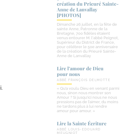
création du Prieuré Sainte-​
Anne de Lanvallay
[PHOTOS]
Dimanche 26 juillet, en la fête de
sainte Anne, Patronne de la
Bretagne, 700 fidèles étaient
venus entourer M. l'abbé Peignot,
Supérieur du District de France,
pour célébrer le 50e anniversaire
de la création du Prieuré Sainte-
Anne de Lanvallay
Lire l’amour de Dieu
pour nous
ABBÉ FRANÇOIS DELMOTTE
i.
« Qu’a voulu Dieu en venant parmi
nous, sinon nous montrer son
Amour ? Si jusqu’ici nous ne nous
pressions pas de l’aimer, du moins
ne tardons plus à lui rendre
.
amour pour amour. »
Lire la Sainte Écriture
.
ABBÉ LOUIS-EDOUARD
MEUGNIOT