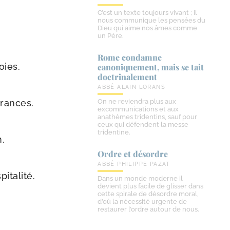
C’est un texte toujours vivant ; il
nous communique les pensées du
Dieu qui aime nos âmes comme
un Père.
Rome condamne
voies.
canoniquement, mais se tait
doctrinalement
ABBÉ ALAIN LORANS
ffrances.
On ne reviendra plus aux
excommunications et aux
anathèmes tridentins, sauf pour
ceux qui défendent la messe
tridentine.
n.
Ordre et désordre
ABBÉ PHILIPPE PAZAT
pitalité.
Dans un monde moderne il
devient plus facile de glisser dans
cette spirale de désordre moral,
d’où la nécessité urgente de
restaurer l’ordre autour de nous.