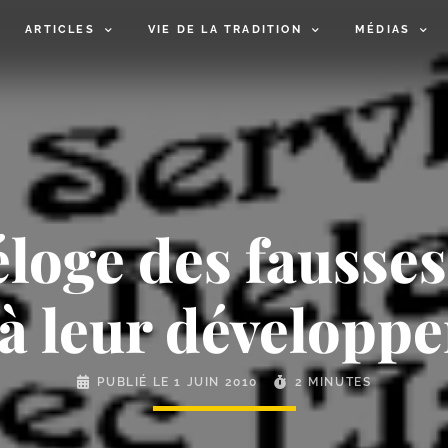
ARTICLES
VIE DE LA TRADITION
MÉDIAS
loge des fausses
à leur développe
PUBLIÉ LE
1 JUIN 2010
2 MINUTES