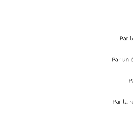
Par l
Par un é
P
Par la r