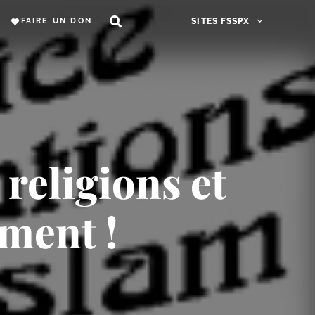
FAIRE UN DON
SITES FSSPX
 religions et
ment !