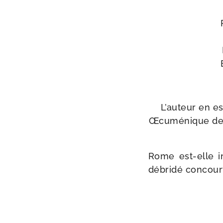
L’auteur en es
Œcuménique des 
Rome est-​elle in
débri­dé concourt