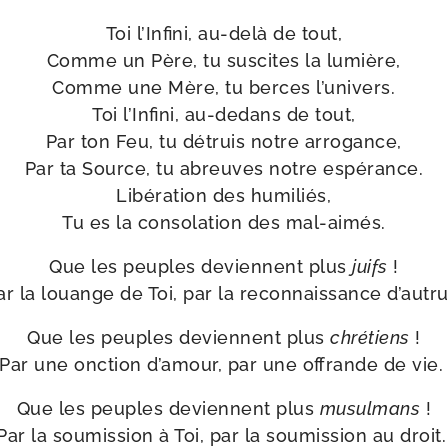
Toi l’Infini, au-​delà de tout,
Comme un Père, tu sus­cites la lumière,
Comme une Mère, tu berces l’u­ni­vers.
Toi l’Infini, au-​dedans de tout,
Par ton Feu, tu détruis notre arro­gance,
Par ta Source, tu abreuves notre espé­rance.
Libération des humi­liés,
Tu es la conso­la­tion des mal-aimés.
Que les peuples deviennent plus
juifs
!
ar la louange de Toi, par la recon­nais­sance d’autru
Que les peuples deviennent plus
chré­tiens
!
Par une onc­tion d’a­mour, par une offrande de vie
Que les peuples deviennent plus
musul­mans
!
Par la sou­mis­sion à Toi, par la sou­mis­sion au droit