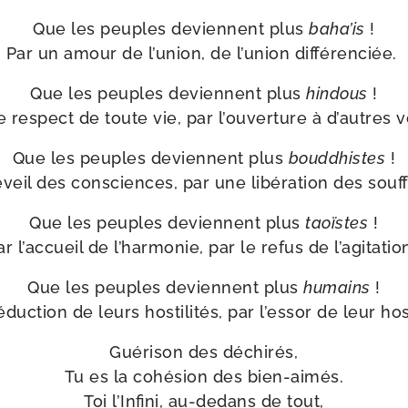
Que les peuples deviennent plus
baha’is
!
Par un amour de l’u­nion, de l’u­nion différenciée.
Que les peuples deviennent plus
hin­dous
!
e res­pect de toute vie, par l’ou­ver­ture à d’autres 
Que les peuples deviennent plus
boud­dhistes
!
veil des consciences, par une libé­ra­tion des sou
Que les peuples deviennent plus
taoïstes
!
ar l’ac­cueil de l’har­mo­nie, par le refus de l’agitatio
Que les peuples deviennent plus
humains
!
éduc­tion de leurs hos­ti­li­tés, par l’es­sor de leur hos
Guérison des déchi­rés,
Tu es la cohé­sion des bien-​aimés.
Toi l’Infini, au-​dedans de tout,