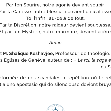
Par ton Sourire, notre ago­nie devient sou­pir,
Par ta Caresse, notre bles­sure devient déli­ca­tesse
Toi l’Infini, au-​delà de tout,
Par ta Discrétion, notre rai­deur devient sou­plesse
Et par ton Mystère, notre mur­mure, devient prière
Amen
t
M. Shafique Keshavjee,
Professeur de théo­lo­gi
Eglises de Genève, auteur de : «
Le roi, le sage e
du S
for­mée de ces scan­dales à répé­ti­tion où le rel
 à une apos­ta­sie qui de silen­cieuse devient bruy