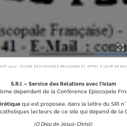
CEF 2010 : ÉLOGE DES FAUSSES RELIGIONS ET APPEL À LEUR DÉVE
S.R.I. – Service des Relations avec l’Islam
isme dépen­dant de la Conférence Episcopale Frn
éré­tique
qui est pro­po­sée, dans la lettre du SRI n
catho­liques lec­teurs de ce site qui dépend de la 
(O Dieu de Jésus-​Christ)