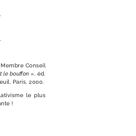
.
,
.
e, Membre Conseil
t le bouf­fon
», éd.
euil, Paris, 2000.
a­ti­visme le plus
ante !