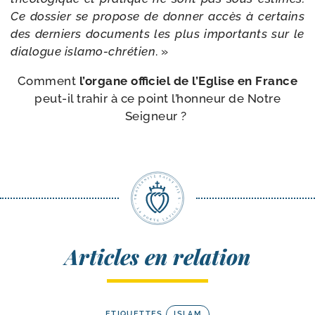
Ce dos­sier se pro­pose de don­ner accès à cer­tains
des der­niers docu­ments les plus impor­tants sur le
dia­logue islamo-​chrétien
. »
Comment
l’or­gane offi­ciel de l’Eglise en France
peut-​il tra­hir à ce point l’hon­neur de Notre
Seigneur ?
Articles en relation
ETIQUETTES
ISLAM