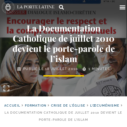
La Documentation
Catholique de juillet 2010
devient le porte-​parole de
l’islam
PUBLIÉ LE
18 JUILLET 2010
1 MINUTES
ACCUEIL
FORMATION
CRISE DE L'ÉGLISE
L'ŒCUMÉNISME
LA DOCUMENTATION CATHOLIQUE DE JUILLET 2010 DEVIENT LE
PORTE-PAROLE DE L’ISLAM