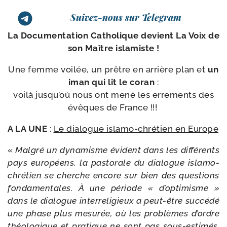
Suivez-nous sur Telegram
La Documentation Catholique devient La Voix de
son Maître islamiste !
Une femme voi­lée, un prêtre en arrière plan et
un
iman qui lit le coran
:
voi­là jus­qu’où nous ont mené les erre­ments des
évêques de France !!!
A LA UNE
:
Le dia­logue islamo-​chrétien en Europe
«
Malgré un dyna­misme évident dans les dif­fé­rents
pays euro­péens, la pas­to­rale du dia­logue islamo-​
chrétien se cherche encore sur bien des ques­tions
fon­da­men­tales. À une période « d’optimisme »
dans le dia­logue inter­re­li­gieux a peut-​être suc­cé­dé
une phase plus mesu­rée, où les pro­blèmes d’ordre
théo­lo­gique et pra­tique ne sont pas sous-​estimés.