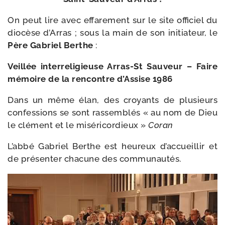
On peut lire avec effa­re­ment sur le site offi­ciel du
dio­cèse d’Arras ; sous la main de son ini­tia­teur, le
Père Gabriel Berthe
:
Veillée inter­re­li­gieuse Arras-​St Sauveur – Faire
mémoire de la ren­contre d’Assise 1986
Dans un même élan, des croyants de plu­sieurs
confes­sions se sont ras­sem­blés « au nom de Dieu
le clé­ment et le misé­ri­cor­dieux »
Coran
L’abbé Gabriel Berthe est heu­reux d’accueillir et
de pré­sen­ter cha­cune des communautés.