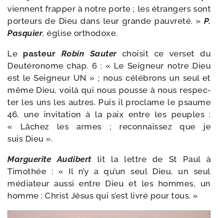
viennent frap­per à notre porte ; les étran­gers sont
por­teurs de Dieu dans leur grande pau­vre­té. »
P.
Pasquier
, église orthodoxe.
Le
pas­teur
Robin Sauter
choi­sit ce ver­set du
Deutéronome chap. 6 : « Le Seigneur notre Dieu
est le Seigneur UN » ; nous célé­brons un seul et
même Dieu, voi­là qui nous pousse à nous res­pec­
ter les uns les autres. Puis il pro­clame le psaume
46, une invi­ta­tion à la paix entre les peuples :
« Lâchez les armes ; recon­nais­sez que je
suis Dieu ».
Marguerite Audibert
lit la lettre de St Paul à
Timothée : « Il n’y a qu’un seul Dieu, un seul
média­teur aus­si entre Dieu et les hommes, un
homme : Christ Jésus qui s’est livré pour tous. »