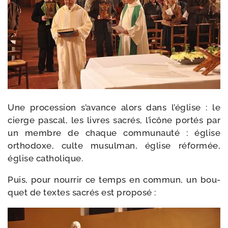
Une pro­ces­sion s’avance alors dans l’église : le
cierge pas­cal, les livres sacrés, l’icône por­tés par
un membre de chaque com­mu­nau­té : église
ortho­doxe, culte musul­man, église réfor­mée,
église catholique.
Puis, pour nour­rir ce temps en com­mun, un bou­
quet de textes sacrés est proposé :