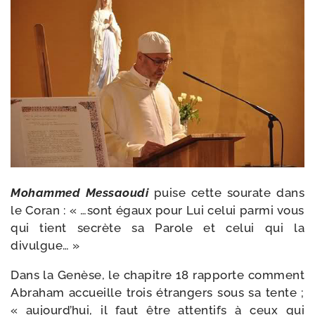
Mohammed Messaoudi
puise cette sou­rate dans
le Coran : « …sont égaux pour Lui celui par­mi vous
qui tient secrète sa Parole et celui qui la
divulgue… »
Dans la Genèse, le cha­pitre 18 rap­porte com­ment
Abraham accueille trois étran­gers sous sa tente ;
« aujourd’hui, il faut être atten­tifs à ceux qui