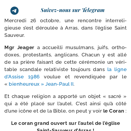
Suivez-nous sur Telegram
Mercredi 26 octobre, une ren­contre inter­re­li­
gieuse s’est dérou­lée à Arras, dans l’église Saint
Sauveur.
Mgr Jeager
a accueilli musul­mans, juifs, ortho­
doxes, pro­tes­tants, angli­cans. Chacun y est allé
de sa prière fai­sant de cette céré­mo­nie un véri­
table scan­dale rela­ti­viste tou­jours dans
la ligne
d’Assise 1986
vou­lue et reven­di­quée par le
«
bien­heu­reux » Jean-​Paul II
.
Et chaque reli­gion a appor­té un objet « sacré »
qui a été pla­cé sur l’autel. C’est ain­si qu’à côté
d’une icône et de la Bible, on peut y voir
le Coran
:
Le coran grand ouvert sur l’au­tel de l’é­glise
Saint-​Sauveur d’Arras !