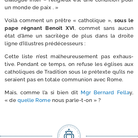
un monde de paix . »
Voilà com­ment un prêtre « catho­lique »,
sous le
pape régnant Benoît XVI
, com­met sans aucun
état d’âme un sacri­lège de plus dans la droite
ligne d’illustres prédécesseurs :
Cette liste n’est mal­heu­reu­se­ment pas exhaus­
tive. Pendant ce temps, on refuse les églises aux
catho­liques de Tradition sous le pré­texte qu’ils ne
seraient pas en totale com­mu­nion avec Rome.
Mais, comme l’a si bien dit
Mgr Bernard Fella
y,
« de
quelle Rome
nous parle-t-on » ?