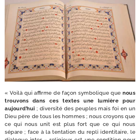
« Voilà qui affirme de façon sym­bo­lique que
nous
trou­vons dans ces textes une lumière pour
aujourd’hui
; diver­si­té des peuples mais foi en un
Dieu père de tous les hommes ; nous croyons que
ce qui nous unit est plus fort que ce qui nous
sépare ; face à la ten­ta­tion du repli iden­ti­taire, le
dia­logue inter – reli­gieux est une condi­tion pour