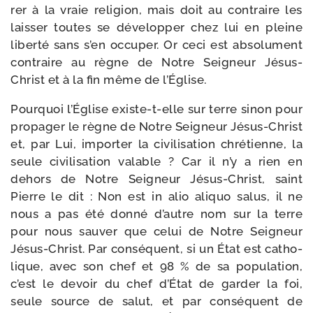
rer à la vraie reli­gion, mais doit au contraire les
lais­ser toutes se déve­lop­per chez lui en pleine
liber­té sans s’en occu­per. Or ceci est abso­lu­ment
contraire au règne de Notre Seigneur Jésus-​
Christ et à la fin même de l’Église.
Pourquoi l’Église existe-​t-​elle sur terre sinon pour
pro­pa­ger le règne de Notre Seigneur Jésus-​Christ
et, par Lui, impor­ter la civi­li­sa­tion chré­tienne, la
seule civi­li­sa­tion valable ? Car il n’y a rien en
dehors de Notre Seigneur Jésus-​Christ, saint
Pierre le dit : Non est in alio ali­quo salus, il ne
nous a pas été don­né d’autre nom sur la terre
pour nous sau­ver que celui de Notre Seigneur
Jésus-​Christ. Par consé­quent, si un État est catho­
lique, avec son chef et 98 % de sa popu­la­tion,
c’est le devoir du chef d’État de gar­der la foi,
seule source de salut, et par consé­quent de