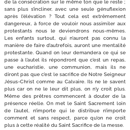
de la consé­cra­tion sur le même ton que le reste ;
sans plus s’incliner, avec une seule génu­flexion
après l’élévation ? Tout cela est extrê­me­ment
dan­ge­reux, à force de vou­loir nous assi­mi­ler aux
pro­tes­tants nous le devien­drons nous-​mêmes.
Les enfants sur­tout, qui n’auront pas connu la
manière de faire d’autrefois, auront une men­ta­li­té
pro­tes­tante. Quand on leur deman­de­ra ce qui se
passe à l’autel ils répon­dront que c’est un repas,
une eucha­ris­tie, une com­mu­nion, mais ils ne
diront pas que c’est le sacri­fice de Notre Seigneur
Jésus-​Christ comme au Calvaire. Ils ne le savent
plus car on ne le leur dit plus, on n’y croit plus.
Même des prêtres com­mencent à dou­ter de la
pré­sence réelle. On met le Saint Sacrement loin
de l’autel, n’importe qui le dis­tri­bue n’importe
com­ment et sans res­pect, parce qu’on ne croit
plus à cette réa­li­té du Saint Sacrifice de la messe.