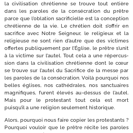
la civi­li­sa­tion chré­tienne se trouve tout entière
dans les paroles de la consé­cra­tion du prêtre
parce que l’oblation sacri­fi­cielle est la concep­tion
chré­tienne de la vie. Le chré­tien doit s’offrir en
sacri­fice avec Notre Seigneur, le reli­gieux et la
reli­gieuse ne sont rien d’autre que des vic­times
offertes publi­que­ment par l’Église, le prêtre s’unit
à la vic­time sur l’autel. Tout cela a une réper­cus­
sion dans la civi­li­sa­tion chré­tienne dont le cœur
se trouve sur l’autel du Sacrifice de la messe par
les paroles de la consé­cra­tion. Voilà pour­quoi nos
belles églises, nos cathé­drales, nos sanc­tuaires
magni­fiques, furent éle­vés au-​dessus de l’autel.
Mais pour le pro­tes­tant tout cela est mort
puisqu’il a une reli­gion seule­ment historique.
Alors, pour­quoi nous faire copier les pro­tes­tants ?
Pourquoi vou­loir que le prêtre récite les paroles