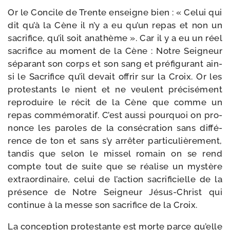
Or le Concile de Trente enseigne bien : « Celui qui
dit qu’à la Cène il n’y a eu qu’un repas et non un
sacri­fice, qu’il soit ana­thème ». Car il y a eu un réel
sacri­fice au moment de la Cène : Notre Seigneur
sépa­rant son corps et son sang et pré­fi­gu­rant ain­
si le Sacrifice qu’il devait offrir sur la Croix. Or les
pro­tes­tants le nient et ne veulent pré­ci­sé­ment
repro­duire le récit de la Cène que comme un
repas com­mé­mo­ra­tif. C’est aus­si pour­quoi on pro­
nonce les paroles de la consé­cra­tion sans dif­fé­
rence de ton et sans s’y arrê­ter par­ti­cu­liè­re­ment,
tan­dis que selon le mis­sel romain on se rend
compte tout de suite que se réa­lise un mys­tère
extra­or­di­naire, celui de l’action sacri­fi­cielle de la
pré­sence de Notre Seigneur Jésus-​Christ qui
conti­nue à la messe son sacri­fice de la Croix.
La concep­tion pro­tes­tante est morte parce qu’elle