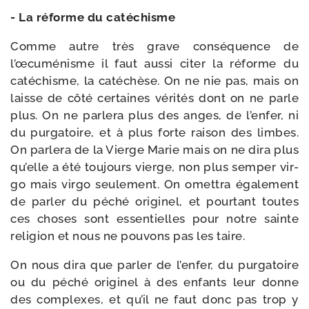
- La réforme du catéchisme
Comme autre très grave consé­quence de
l’œcuménisme il faut aus­si citer la réforme du
caté­chisme, la caté­chèse. On ne nie pas, mais on
laisse de côté cer­taines véri­tés dont on ne parle
plus. On ne par­le­ra plus des anges, de l’enfer, ni
du pur­ga­toire, et à plus forte rai­son des limbes.
On par­le­ra de la Vierge Marie mais on ne dira plus
qu’elle a été tou­jours vierge, non plus sem­per vir­
go mais vir­go seule­ment. On omet­tra éga­le­ment
de par­ler du péché ori­gi­nel, et pour­tant toutes
ces choses sont essen­tielles pour notre sainte
reli­gion et nous ne pou­vons pas les taire.
On nous dira que par­ler de l’enfer, du pur­ga­toire
ou du péché ori­gi­nel à des enfants leur donne
des com­plexes, et qu’il ne faut donc pas trop y