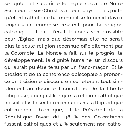
ser qu’on ait sup­pri­mé le règne social de Notre
Seigneur Jésus-​Christ sur leur pays. Il a ajou­té
qu’étant catho­lique lui-​même il s’efforcerait d’avoir
tou­jours un immense res­pect pour la reli­gion
catho­lique et qu’il ferait tou­jours son pos­sible
pour l’Église, mais que désor­mais elle ne serait
plus la seule reli­gion recon­nue offi­ciel­le­ment par
la Colombie. Le Nonce a fait sur le pro­grès, le
déve­lop­pe­ment, la digni­té humaine, un dis­cours
qui aurait pu être tenu par un franc-​maçon. Et le
pré­sident de la confé­rence épis­co­pale a pro­non­
cé un troi­sième dis­cours en se réfé­rant tout sim­
ple­ment au docu­ment conci­liaire De la liber­té
reli­gieuse, pour jus­ti­fier que la reli­gion catho­lique
ne soit plus la seule recon­nue dans la République
colom­bienne bien que, et le Président de la
République l’avait dit, 98 % des Colombiens
fussent catho­liques et 2 % seule­ment non catho­