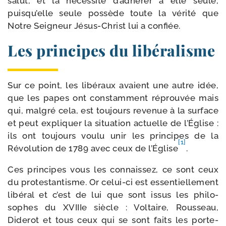
salut, et la néces­si­té d’adhérer à elle seule,
puisqu’elle seule pos­sède toute la véri­té que
Notre Seigneur Jésus-​Christ lui a confiée.
Les principes du libéralisme
Sur ce point, les libé­raux avaient une autre idée,
que les papes ont constam­ment réprou­vée mais
qui, mal­gré cela, est tou­jours reve­nue à la sur­face
et peut expli­quer la situa­tion actuelle de l’Église :
ils ont tou­jours vou­lu unir les prin­cipes de la
[1]
Révolution de 1789 avec ceux de l’Église
.
Ces prin­cipes vous les connais­sez, ce sont ceux
du pro­tes­tan­tisme. Or celui-​ci est essen­tiel­le­ment
libé­ral et c’est de lui que sont issus les phi­lo­
sophes du XVIIIe siècle : Voltaire, Rousseau,
Diderot et tous ceux qui se sont faits les porte-​