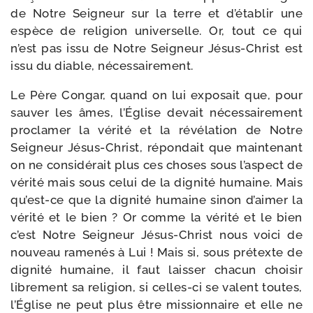
de Notre Seigneur sur la terre et d’établir une
espèce de reli­gion uni­ver­selle. Or, tout ce qui
n’est pas issu de Notre Seigneur Jésus-​Christ est
issu du diable, nécessairement.
Le Père Congar, quand on lui expo­sait que, pour
sau­ver les âmes, l’Église devait néces­sai­re­ment
pro­cla­mer la véri­té et la révé­la­tion de Notre
Seigneur Jésus-​Christ, répon­dait que main­te­nant
on ne consi­dé­rait plus ces choses sous l’aspect de
véri­té mais sous celui de la digni­té humaine. Mais
qu’est-ce que la digni­té humaine sinon d’aimer la
véri­té et le bien ? Or comme la véri­té et le bien
c’est Notre Seigneur Jésus-​Christ nous voi­ci de
nou­veau rame­nés à Lui ! Mais si, sous pré­texte de
digni­té humaine, il faut lais­ser cha­cun choi­sir
libre­ment sa reli­gion, si celles-​ci se valent toutes,
l’Église ne peut plus être mis­sion­naire et elle ne