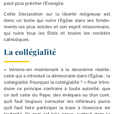
peut plus prê­cher l’Évangile.
Cette Déclaration sur la liber­té reli­gieuse est
donc un texte qui ruine l’Église dans ses fon­de­
ments les plus solides et son esprit mis­sion­naire,
qui ruine tous les États et toutes les socié­tés
catholiques.
La collégialité
« Venons-​en main­te­nant à la deuxième réa­li­té,
celle qui a intro­duit la démo­cra­tie dans l’Église : la
col­lé­gia­li­té. Pourquoi la col­lé­gia­li­té ? » Pour intro­
duire ce prin­cipe contraire à toute auto­ri­té, que
ce soit celle du Pape, des évêques ou d’un curé,
qu’il faut tou­jours consul­ter les infé­rieurs parce
qu’il faut faire par­ti­ci­per la base à l’exercice de