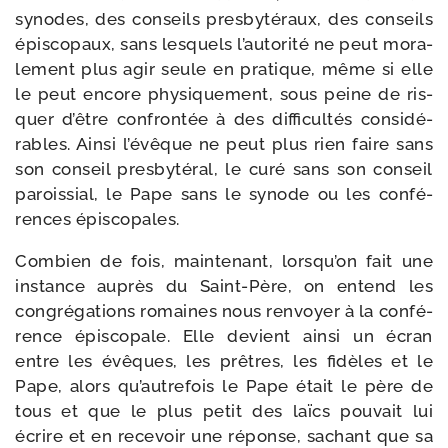
synodes, des conseils pres­by­té­raux, des conseils
épis­co­paux, sans les­quels l’autorité ne peut mora­
le­ment plus agir seule en pra­tique, même si elle
le peut encore phy­si­que­ment, sous peine de ris­
quer d’être confron­tée à des dif­fi­cul­tés consi­dé­
rables. Ainsi l’évêque ne peut plus rien faire sans
son conseil pres­by­té­ral, le curé sans son conseil
parois­sial, le Pape sans le synode ou les confé­
rences épiscopales.
Combien de fois, main­te­nant, lorsqu’on fait une
ins­tance auprès du Saint-​Père, on entend les
congré­ga­tions romaines nous ren­voyer à la confé­
rence épis­co­pale. Elle devient ain­si un écran
entre les évêques, les prêtres, les fidèles et le
Pape, alors qu’autrefois le Pape était le père de
tous et que le plus petit des laïcs pou­vait lui
écrire et en rece­voir une réponse, sachant que sa