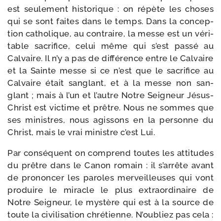
est seule­ment his­to­rique : on répète les choses
qui se sont faites dans le temps. Dans la concep­
tion catho­lique, au contraire, la messe est un véri­
table sacri­fice, celui même qui s’est pas­sé au
Calvaire. Il n’y a pas de dif­fé­rence entre le Calvaire
et la Sainte messe si ce n’est que le sacri­fice au
Calvaire était san­glant, et à la messe non san­
glant ; mais à l’un et l’autre Notre Seigneur Jésus-​
Christ est vic­time et prêtre. Nous ne sommes que
ses ministres, nous agis­sons en la per­sonne du
Christ, mais le vrai ministre c’est Lui.
Par consé­quent on com­prend toutes les atti­tudes
du prêtre dans le Canon romain : il s’arrête avant
de pro­non­cer les paroles mer­veilleuses qui vont
pro­duire le miracle le plus extra­or­di­naire de
Notre Seigneur, le mys­tère qui est à la source de
toute la civi­li­sa­tion chré­tienne. N’oubliez pas cela :