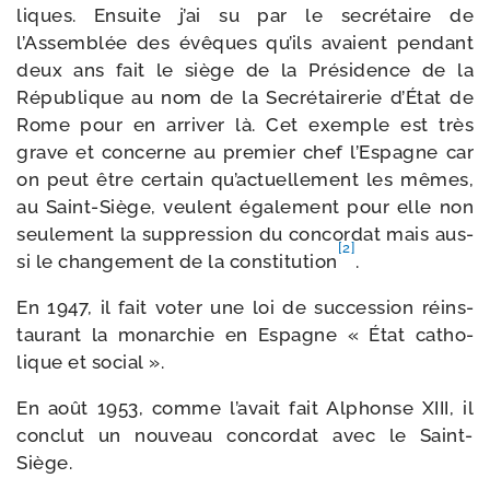
liques. Ensuite j’ai su par le secré­taire de
l’Assemblée des évêques qu’ils avaient pen­dant
deux ans fait le siège de la Présidence de la
République au nom de la Secrétairerie d’État de
Rome pour en arri­ver là. Cet exemple est très
grave et concerne au pre­mier chef l’Espagne car
on peut être cer­tain qu’actuellement les mêmes,
au Saint-​Siège, veulent éga­le­ment pour elle non
seule­ment la sup­pres­sion du concor­dat mais aus­
[2]
si le chan­ge­ment de la consti­tu­tion
.
En 1947, il fait voter une loi de suc­ces­sion réins­
tau­rant la monar­chie en Espagne « État catho­
lique et social ».
En août 1953, comme l’avait fait Alphonse XIII, il
conclut un nou­veau concor­dat avec le Saint-
Siège.