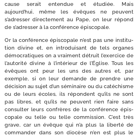
cause serait enten­due et étu­diée. Mais
aujourd’hui, même les évêques ne peuvent
s’adresser direc­te­ment au Pape, on leur répond
de s’adresser à la confé­rence épiscopale.
Or la confé­rence épis­co­pale n’est pas une ins­ti­tu­
tion divine et, en intro­dui­sant de tels organes
démo­cra­tiques on a vrai­ment détruit l’exercice de
l’autorité divine à l’intérieur de l’Église. Tous les
évêques ont peur les uns des autres et, par
exemple, si on leur demande de prendre une
déci­sion au sujet d’un sémi­naire ou du caté­chisme
ou de leurs écoles, ils répondent qu’ils ne sont
pas libres, et qu’ils ne peuvent rien faire sans
consul­ter leurs confrères de la confé­rence épis­
co­pale ou telle ou telle com­mis­sion. C’est très
grave, car un évêque qui n’a plus la liber­té de
com­man­der dans son dio­cèse n’en est plus le