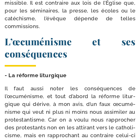
mis­sible. Il est contraire aux lois de l’Église que,
pour les sémi­naires, la presse, les écoles ou le
caté­chisme, l’évêque dépende de telles
commissions.
L’œcuménisme et ses
conséquences
- La réforme liturgique
Il faut aus­si noter les consé­quences de
l’œcuménisme, et tout d’abord la réforme litur­
gique qui dérive, à mon avis, d’un faux œcu­mé­
nisme qui veut ni plus ni moins nous assi­mi­ler au
pro­tes­tan­tisme. Car on a vou­lu nous rap­pro­cher
des pro­tes­tants non en les atti­rant vers le catho­li­
cisme, mais en rap­pro­chant au contraire celui-​ci