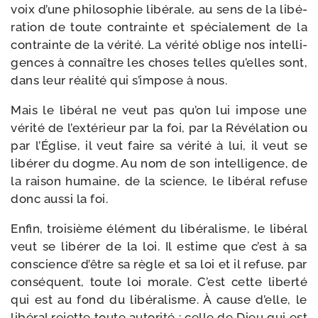
voix d’une phi­lo­so­phie libé­rale, au sens de la libé­
ra­tion de toute contrainte et spé­cia­le­ment de la
contrainte de la véri­té. La véri­té oblige nos intel­li­
gences à connaître les choses telles qu’elles sont,
dans leur réa­li­té qui s’impose à nous.
Mais le libé­ral ne veut pas qu’on lui impose une
véri­té de l’extérieur par la foi, par la Révélation ou
par l’Église, il veut faire sa véri­té à lui, il veut se
libé­rer du dogme. Au nom de son intel­li­gence, de
la rai­son humaine, de la science, le libé­ral refuse
donc aus­si la foi.
Enfin, troi­sième élé­ment du libé­ra­lisme, le libé­ral
veut se libé­rer de la loi. Il estime que c’est à sa
conscience d’être sa règle et sa loi et il refuse, par
consé­quent, toute loi morale. C’est cette liber­té
qui est au fond du libé­ra­lisme. À cause d’elle, le
libé­ral rejette toute auto­ri­té : celle de Dieu qui est