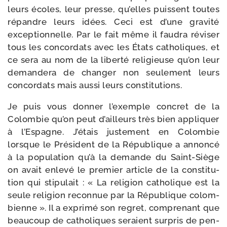
leurs écoles, leur presse, qu’elles puissent toutes
répandre leurs idées. Ceci est d’une gra­vi­té
excep­tion­nelle. Par le fait même il fau­dra révi­ser
tous les concor­dats avec les États catho­liques, et
ce sera au nom de la liber­té reli­gieuse qu’on leur
deman­de­ra de chan­ger non seule­ment leurs
concor­dats mais aus­si leurs constitutions.
Je puis vous don­ner l’exemple concret de la
Colombie qu’on peut d’ailleurs très bien appli­quer
à l’Espagne. J’étais jus­te­ment en Colombie
lorsque le Président de la République a annon­cé
à la popu­la­tion qu’à la demande du Saint-​Siège
on avait enle­vé le pre­mier article de la consti­tu­
tion qui sti­pu­lait : « La reli­gion catho­lique est la
seule reli­gion recon­nue par la République colom­
bienne ». Il a expri­mé son regret, com­pre­nant que
beau­coup de catho­liques seraient sur­pris de pen­