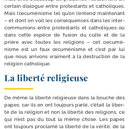
cer­tain dia­logue entre pro­tes­tants et catho­liques.
Mais l’œcuménisme tel qu’on l’entend main­te­nant
– et dont on voit les consé­quences dans les inter­
com­mu­nions entre pro­tes­tants et catho­liques ou
dans cette espèce de fusion du culte et de la
prière avec toutes les reli­gions – cet oecu­mé­
nisme est un faux œcu­mé­nisme et c’est par lui
que nous arri­vons vrai­ment à la des­truc­tion de la
reli­gion catholique.
La liberté religieuse
De même la liber­té reli­gieuse dans la bouche des
papes, car ils en ont tou­jours par­lé, c’était la liber­
té de la reli­gion et non la liber­té des reli­gions, ce
qui n’est pas du tout la même chose. Les papes
ont tou­jours pro­cla­mé la liber­té de la véri­té, de la