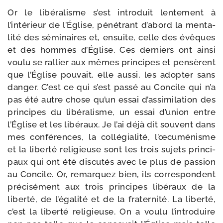
Or le libé­ra­lisme s’est intro­duit len­te­ment à
l’intérieur de l’Église, péné­trant d’abord la men­ta­
li­té des sémi­naires et, ensuite, celle des évêques
et des hommes d’Église. Ces der­niers ont ain­si
vou­lu se ral­lier aux mêmes prin­cipes et pen­sèrent
que l’Église pou­vait, elle aus­si, les adop­ter sans
dan­ger. C’est ce qui s’est pas­sé au Concile qui n’a
pas été autre chose qu’un essai d’assimilation des
prin­cipes du libé­ra­lisme, un essai d’union entre
l’Église et les libé­raux. Je l’ai déjà dit sou­vent dans
mes confé­rences, la col­lé­gia­li­té, l’œcuménisme
et la liber­té reli­gieuse sont les trois sujets prin­ci­
paux qui ont été dis­cu­tés avec le plus de pas­sion
au Concile. Or, remar­quez bien, ils cor­res­pondent
pré­ci­sé­ment aux trois prin­cipes libé­raux de la
liber­té, de l’égalité et de la fra­ter­ni­té. La liber­té,
c’est la liber­té reli­gieuse. On a vou­lu l’introduire