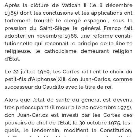
Après la clô­ture de Vatican II (le 8 décembre
1965) dont les conclu­sions et les appli­ca­tions ont
for­te­ment trou­blé le cler­gé espa­gnol, sous la
pres­sion du Saint-​Siège le géné­ral Franco fait
adop­ter, en novembre 1966, une réforme consti­
tu­tion­nelle qui recon­naît le prin­cipe de la liber­té
reli­gieuse, le catho­li­cisme demeu­rant reli­gion
d’État.
Le 22 juillet 1969, les Cortès rati­fient le choix du
petit-​fils d’Alphonse XIII, don Juan-​Carlos, comme
suc­ces­seur du Caudillo avec le titre de roi.
Alors que l’état de san­té du géné­ral est deve­nu
très pré­oc­cu­pant (il mour­ra le 20 novembre 1975),
don Juan-​Carlos est inves­ti par les Cortes des
pou­voirs de chef de l’État, le 30 octobre 1975, les­
quels, le len­de­main, modi­fient la Constitution,