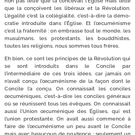
non pas telle que la conce­vait l’Église mais telle
que la conçoivent les libé­raux et la Révolution.
L’égalité c’est la col­lé­gia­li­té, c’est-à-dire la démo­
cra­tie intro­duite dans l’Église. Et l’œcuménisme
c’est la fra­ter­ni­té : on embrasse tout le monde, les
musul­mans, les pro­tes­tants, les boud­dhistes,
toutes les reli­gions, nous sommes tous frères.
Eh bien, ce sont les prin­cipes de la Révolution qui
se sont intro­duits dans le Concile par
l’intermédiaire de ces trois idées, car jamais on
n’avait conçu l’œcuménisme de la façon dont le
Concile l’a conçu. On connais­sait les conciles
œcu­mé­niques, c’est-à-dire les conciles géné­raux
où se réunissent tous les évêques. On connais­sait
aus­si l’Union œcu­mé­nique des Églises, qui est
l’union pro­tes­tante. On avait aus­si com­men­cé à
faire de l’œcuménisme un peu avant le Concile
mais avec beau­coup de pru­dence : seule­ment un