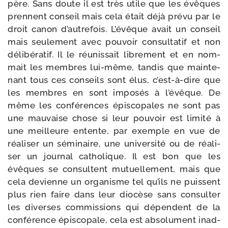
père. Sans doute il est très utile que les évêques
prennent conseil mais cela était déjà pré­vu par le
droit canon d’autrefois. L’évêque avait un conseil
mais seule­ment avec pou­voir consul­ta­tif et non
déli­bé­ra­tif. Il le réunis­sait libre­ment et en nom­
mait les membres lui-​même, tan­dis que main­te­
nant tous ces conseils sont élus, c’est-à-dire que
les membres en sont impo­sés à l’évêque. De
même les confé­rences épis­co­pales ne sont pas
une mau­vaise chose si leur pou­voir est limi­té à
une meilleure entente, par exemple en vue de
réa­li­ser un sémi­naire, une uni­ver­si­té ou de réa­li­
ser un jour­nal catho­lique. Il est bon que les
évêques se consultent mutuel­le­ment, mais que
cela devienne un orga­nisme tel qu’ils ne puissent
plus rien faire dans leur dio­cèse sans consul­ter
les diverses com­mis­sions qui dépendent de la
confé­rence épis­co­pale, cela est abso­lu­ment inad­