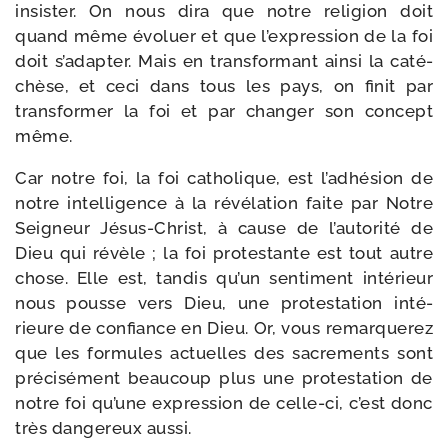
insis­ter. On nous dira que notre reli­gion doit
quand même évo­luer et que l’expression de la foi
doit s’adapter. Mais en trans­for­mant ain­si la caté­
chèse, et ceci dans tous les pays, on finit par
trans­for­mer la foi et par chan­ger son concept
même.
Car notre foi, la foi catho­lique, est l’adhésion de
notre intel­li­gence à la révé­la­tion faite par Notre
Seigneur Jésus-​Christ, à cause de l’autorité de
Dieu qui révèle ; la foi pro­tes­tante est tout autre
chose. Elle est, tan­dis qu’un sen­ti­ment inté­rieur
nous pousse vers Dieu, une pro­tes­ta­tion inté­
rieure de confiance en Dieu. Or, vous remar­que­rez
que les for­mules actuelles des sacre­ments sont
pré­ci­sé­ment beau­coup plus une pro­tes­ta­tion de
notre foi qu’une expres­sion de celle-​ci, c’est donc
très dan­ge­reux aussi.