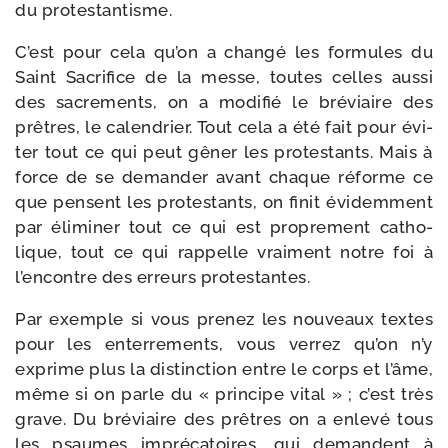
du protestantisme.
C’est pour cela qu’on a chan­gé les for­mules du
Saint Sacrifice de la messe, toutes celles aus­si
des sacre­ments, on a modi­fié le bré­viaire des
prêtres, le calen­drier. Tout cela a été fait pour évi­
ter tout ce qui peut gêner les pro­tes­tants. Mais à
force de se deman­der avant chaque réforme ce
que pensent les pro­tes­tants, on finit évi­dem­ment
par éli­mi­ner tout ce qui est pro­pre­ment catho­
lique, tout ce qui rap­pelle vrai­ment notre foi à
l’encontre des erreurs protestantes.
Par exemple si vous pre­nez les nou­veaux textes
pour les enter­re­ments, vous ver­rez qu’on n’y
exprime plus la dis­tinc­tion entre le corps et l’âme,
même si on parle du « prin­cipe vital » ; c’est très
grave. Du bré­viaire des prêtres on a enle­vé tous
les psaumes impré­ca­toires, qui demandent à