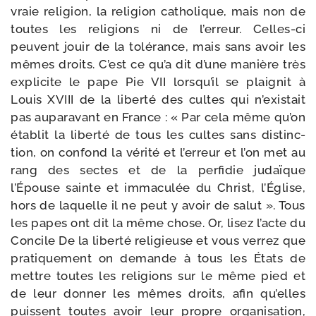
vraie reli­gion, la reli­gion catho­lique, mais non de
toutes les reli­gions ni de l’erreur. Celles-​ci
peuvent jouir de la tolé­rance, mais sans avoir les
mêmes droits. C’est ce qu’a dit d’une manière très
expli­cite le pape Pie VII lorsqu’il se plai­gnit à
Louis XVIII de la liber­té des cultes qui n’existait
pas aupa­ra­vant en France : « Par cela même qu’on
éta­blit la liber­té de tous les cultes sans dis­tinc­
tion, on confond la véri­té et l’erreur et l’on met au
rang des sectes et de la per­fi­die judaïque
l’Épouse sainte et imma­cu­lée du Christ, l’Église,
hors de laquelle il ne peut y avoir de salut ». Tous
les papes ont dit la même chose. Or, lisez l’acte du
Concile De la liber­té reli­gieuse et vous ver­rez que
pra­ti­que­ment on demande à tous les États de
mettre toutes les reli­gions sur le même pied et
de leur don­ner les mêmes droits, afin qu’elles
puissent toutes avoir leur propre orga­ni­sa­tion,