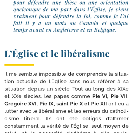
pour défendre une thèse ou une orien­ta­tion
quel­conque de ma part dans l’Église, je viens
vrai­ment pour défendre la foi, comme je l’ai
fait il y a un mois au Canada et quelque
temps avant en Angleterre et en Belgique.
L’Église et le libéralisme
Il me semble impos­sible de com­prendre la situa­
tion actuelle de l’Église sans nous réfé­rer à sa
situa­tion depuis un siècle. Tout au long des XIXe
et XXe siècles, les papes comme
Pie VI, Pie VII,
Grégoire XVI, Pie IX, saint Pie X et Pie XII
ont eu à
lut­ter avec le libé­ra­lisme et les erreurs du catho­li­
cisme libé­ral. Ils ont été obli­gés d’affirmer
constam­ment la véri­té de l’Église, seul moyen de