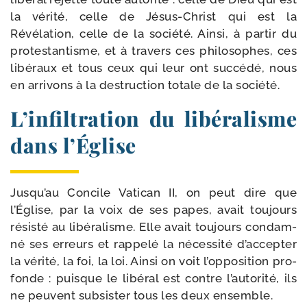
la véri­té, celle de Jésus-​Christ qui est la
Révélation, celle de la socié­té. Ainsi, à par­tir du
pro­tes­tan­tisme, et à tra­vers ces phi­lo­sophes, ces
libé­raux et tous ceux qui leur ont suc­cé­dé, nous
en arri­vons à la des­truc­tion totale de la société.
L’infiltration du libéralisme
dans l’Église
Jusqu’au Concile Vatican II, on peut dire que
l’Église, par la voix de ses papes, avait tou­jours
résis­té au libé­ra­lisme. Elle avait tou­jours condam­
né ses erreurs et rap­pe­lé la néces­si­té d’accepter
la véri­té, la foi, la loi. Ainsi on voit l’opposition pro­
fonde : puisque le libé­ral est contre l’autorité, ils
ne peuvent sub­sis­ter tous les deux ensemble.