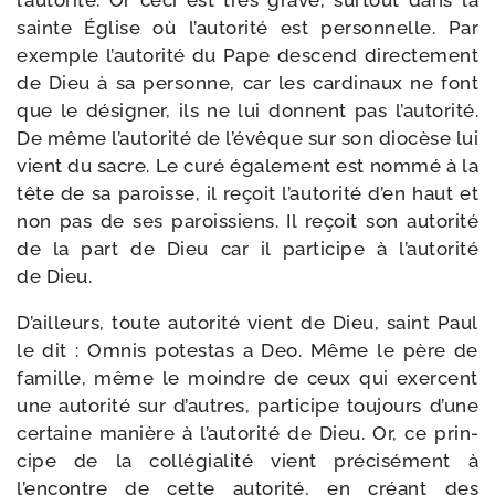
l’autorité. Or ceci est très grave, sur­tout dans la
sainte Église où l’autorité est per­son­nelle. Par
exemple l’autorité du Pape des­cend direc­te­ment
de Dieu à sa per­sonne, car les car­di­naux ne font
que le dési­gner, ils ne lui donnent pas l’autorité.
De même l’autorité de l’évêque sur son dio­cèse lui
vient du sacre. Le curé éga­le­ment est nom­mé à la
tête de sa paroisse, il reçoit l’autorité d’en haut et
non pas de ses parois­siens. Il reçoit son auto­ri­té
de la part de Dieu car il par­ti­cipe à l’autorité
de Dieu.
D’ailleurs, toute auto­ri­té vient de Dieu, saint Paul
le dit : Omnis potes­tas a Deo. Même le père de
famille, même le moindre de ceux qui exercent
une auto­ri­té sur d’autres, par­ti­cipe tou­jours d’une
cer­taine manière à l’autorité de Dieu. Or, ce prin­
cipe de la col­lé­gia­li­té vient pré­ci­sé­ment à
l’encontre de cette auto­ri­té, en créant des