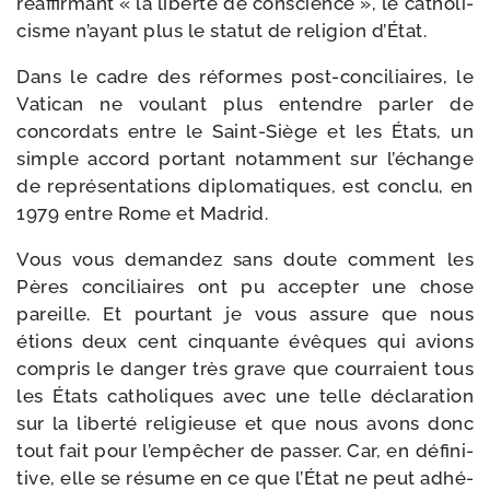
réaf­fir­mant « la liber­té de conscience », le catho­li­
cisme n’ayant plus le sta­tut de reli­gion d’État.
Dans le cadre des réformes post-​conciliaires, le
Vatican ne vou­lant plus entendre par­ler de
concor­dats entre le Saint-​Siège et les États, un
simple accord por­tant notam­ment sur l’échange
de repré­sen­ta­tions diplo­ma­tiques, est conclu, en
1979 entre Rome et Madrid.
Vous vous deman­dez sans doute com­ment les
Pères conci­liaires ont pu accep­ter une chose
pareille. Et pour­tant je vous assure que nous
étions deux cent cin­quante évêques qui avions
com­pris le dan­ger très grave que cour­raient tous
les États catho­liques avec une telle décla­ra­tion
sur la liber­té reli­gieuse et que nous avons donc
tout fait pour l’empêcher de pas­ser. Car, en défi­ni­
tive, elle se résume en ce que l’État ne peut adhé­