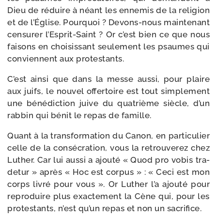
Dieu de réduire à néant les enne­mis de la reli­gion
et de l’Église. Pourquoi ? Devons-​nous main­te­nant
cen­su­rer l’Esprit-Saint ? Or c’est bien ce que nous
fai­sons en choi­sis­sant seule­ment les psaumes qui
conviennent aux protestants.
C’est ain­si que dans la messe aus­si, pour plaire
aux juifs, le nou­vel offer­toire est tout sim­ple­ment
une béné­dic­tion juive du qua­trième siècle, d’un
rab­bin qui bénit le repas de famille.
Quant à la trans­for­ma­tion du Canon, en par­ti­cu­lier
celle de la consé­cra­tion, vous la retrou­ve­rez chez
Luther. Car lui aus­si a ajou­té « Quod pro vobis tra­
de­tur » après « Hoc est cor­pus » : « Ceci est mon
corps livré pour vous ». Or Luther l’a ajou­té pour
repro­duire plus exac­te­ment la Cène qui, pour les
pro­tes­tants, n’est qu’un repas et non un sacrifice.