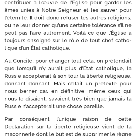
contri­buer à l’œuvre de l’Église pour gar­der les
âmes unies à Notre Seigneur et les sau­ver pour
l’éternité. Il doit donc refu­ser les autres reli­gions,
ou ne leur don­ner qu’une cer­taine tolé­rance s’il ne
peut pas faire autre­ment. Voilà ce que l’Église a
tou­jours ensei­gné sur le rôle de tout chef catho­
lique d’un État catholique.
Au Concile, pour chan­ger tout cela, on pré­ten­dait
que lorsqu’il n’y aurait plus d’État catho­lique, la
Russie accep­te­rait à son tour la liber­té reli­gieuse,
don­nant don­nant. Mais c’était un pré­texte pour
nous ber­ner car, en défi­ni­tive, même ceux qui
nous le disaient, savaient très bien que jamais la
Russie n’accepterait une chose pareille.
Par consé­quent l’unique rai­son de cette
Déclaration sur la liber­té reli­gieuse vient de la
maçon­ne­rie dont le but est de sup­pri­mer le règne