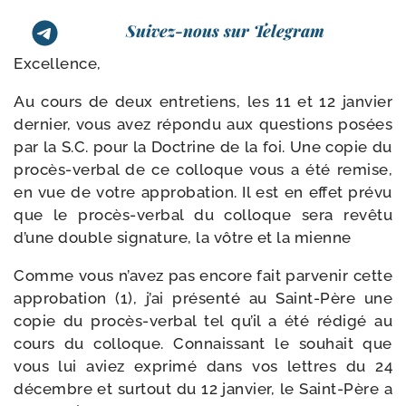
Suivez-nous sur Telegram
Excellence,
Au cours de deux entre­tiens, les 11 et 12 jan­vier
der­nier, vous avez répon­du aux ques­tions posées
par la S.C. pour la Doctrine de la foi. Une copie du
procès-​verbal de ce col­loque vous a été remise,
en vue de votre appro­ba­tion. Il est en effet pré­vu
que le procès-​verbal du col­loque sera revê­tu
d’une double signa­ture, la vôtre et la mienne
Comme vous n’avez pas encore fait par­ve­nir cette
appro­ba­tion (1), j’ai pré­sen­té au Saint-​Père une
copie du procès-​verbal tel qu’il a été rédi­gé au
cours du col­loque. Connaissant le sou­hait que
vous lui aviez expri­mé dans vos lettres du 24
décembre et sur­tout du 12 jan­vier, le Saint-​Père a