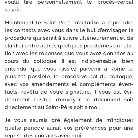
vou­lu lire per­son­nel­le­ment le procès-​verbal
susdit.
Maintenant le Saint-​Père m’autorise à reprendre
les contacts avec vous dans le but d’envisager la
pro­cé­dure qui serait à suivre ulté­rieu­re­ment et de
cla­ri­fier entre autres quelques pro­blèmes en rela­
tion avec les réponses que vous avez don­nées au
cours du col­loque. Il est indis­pen­sable, bien
enten­du, que vous fas­siez par­ve­nir à Rome le
plus tôt pos­sible, le procès-​verbal du col­loque,
avec vos amen­de­ments et com­plé­ments éven­
tuels, revê­tu de votre signa­ture. Il vous est évi­
dem­ment loi­sible d’envoyer ce docu­ment soit
direc­te­ment au Saint-​Père soit à moi.
Je vous sau­rais gré éga­le­ment de m’indiquer
quelle période aurait vos pré­fé­rences pour une
reprise des contacts avec moi.