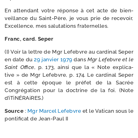
En atten­dant votre réponse à cet acte de bien­
veillance du Saint-​Père, je vous prie de rece­voir,
Excellence, mes salu­ta­tions fraternelles.
Franc, card. Seper
(I) Voir la lettre de Mgr Lefebvre au car­di­nal Seper
en date du
29 jan­vier 1979
dans
Mgr Lefebvre et le
Saint Office
, p. 173, ain­si que la « Note expli­ca­
tive » de Mgr Lefebvre, p. 174. Le car­di­nal Seper
est à cette époque le pré­fet de la Sacrée
Congrégation pour la doc­trine de la foi. (Note
d’iTiNÉRAiRES.)
Source
:
Mgr Marcel Lefebvre
et le Vatican sous le
pon­ti­fi­cat de Jean-​Paul II