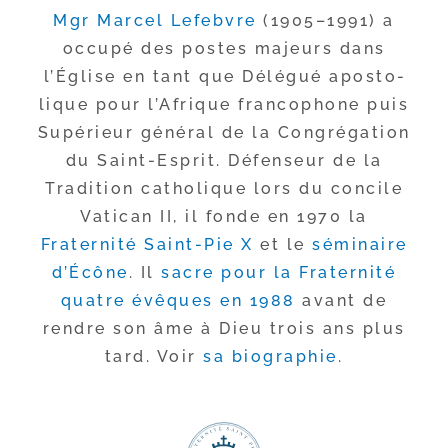
Mgr Marcel Lefebvre
(1905–1991) a
occu­pé des postes majeurs dans
l’Église en tant que Délégué apos­to­
lique pour l’Afrique fran­co­phone puis
Supérieur géné­ral de la Congrégation
du Saint-​Esprit. Défenseur de la
Tradition catho­lique lors du concile
Vatican II, il fonde en 1970 la
Fraternité Saint-​Pie X
et le
sémi­naire
d’Écône
. Il
sacre pour la Fraternité
quatre évêques en 1988
avant de
rendre son âme à Dieu trois ans plus
tard. Voir
sa bio­gra­phie
.