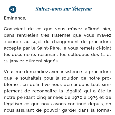
Suivez-nous sur Telegram
Eminence,
Conscient de ce que vous m’avez affir­mé hier,
dans l’entretien très fra­ter­nel que vous m’avez
accor­dé, au sujet du chan­ge­ment de pro­cé­dure
accep­té par le Saint-​Père, je vous remets ci-​joint
les docu­ments résu­mant les col­loques des 11 et
12 jan­vier, dûment signés.
Vous me deman­diez avec insis­tance la pro­cé­dure
que je sou­hai­tais pour la solu­tion de notre pro­
blème : en défi­ni­tive nous deman­dons tout sim­
ple­ment de recon­naître la léga­li­té qui a été la
nôtre pen­dant cinq années de 1970 à 1975 et de
léga­li­ser ce que nous avons conti­nué depuis, en
nous assu­rant de pou­voir gar­der dans la for­ma­