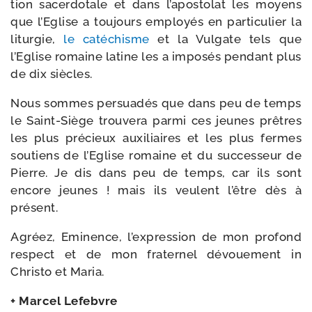
tion sacer­do­tale et dans l’apostolat les moyens
que l’Eglise a tou­jours employés en par­ti­cu­lier la
litur­gie,
le caté­chisme
et la Vulgate tels que
l’Eglise romaine latine les a impo­sés pen­dant plus
de dix siècles.
Nous sommes per­sua­dés que dans peu de temps
le Saint-​Siège trou­ve­ra par­mi ces jeunes prêtres
les plus pré­cieux auxi­liaires et les plus fermes
sou­tiens de l’Eglise romaine et du suc­ces­seur de
Pierre. Je dis dans peu de temps, car ils sont
encore jeunes ! mais ils veulent l’être dès à
présent.
Agréez, Eminence, l’expression de mon pro­fond
res­pect et de mon fra­ter­nel dévoue­ment in
Christo et Maria.
+ Marcel Lefebvre