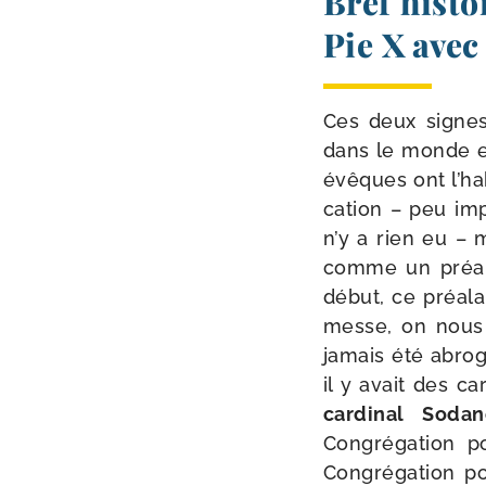
Bref histo
Pie X ave
Ces deux signes,
dans le monde en
évêques ont l’ha­b
ca­tion – peu im
n’y a rien eu – m
comme un préa­lab
début, ce préa­l
messe, on nous r
jamais été abro­g
il y avait des ca
car­di­nal Soda
Congrégation po
Congrégation po