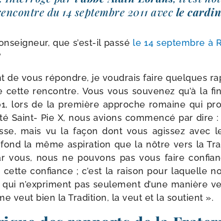
ren­contre du 14 sep­tembre 2011 avec
le car­di
nseigneur, que s’est-​il pas­sé
le 14 sep­tembre à
?
t de vous répondre, je vou­drais faire quelques rap­
 cette ren­contre. Vous vous sou­ve­nez qu’à la fin
, lors de la pre­mière approche romaine qui pro­
ité Saint- Pie X, nous avions com­men­cé par dire : 
esse, mais vu la façon dont vous agis­sez avec l
fond la même aspi­ra­tion que la nôtre vers la Tra
r vous, nous ne pou­vons pas vous faire confianc
ir cette confiance ; c’est la rai­son pour laquelle
qui n’ex­priment pas seule­ment d’une manière ve
me veut bien la Tradition, la veut et la soutient ».