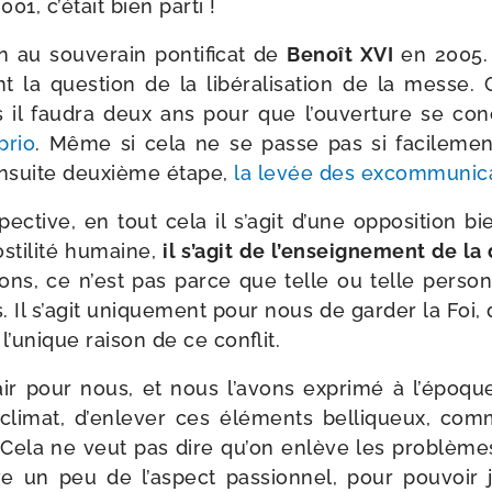
01, c’é­tait bien parti !
on au sou­ve­rain pon­ti­fi­cat de
Benoît XVI
en 2005.
t la ques­tion de la libé­ra­li­sa­tion de la messe.
s il fau­dra deux ans pour que l’ou­ver­ture se con
prio
. Même si cela ne se passe pas si faci­le­men
 ensuite deuxième étape,
la levée des excom­mu­ni­c
ec­tive, en tout cela il s’a­git d’une oppo­si­tion b
­ti­li­té humaine,
il s’a­git de l’en­sei­gne­ment de la
ions, ce n’est pas parce que telle ou telle per­so
 Il s’a­git uni­que­ment pour nous de gar­der la Foi,
 l’u­nique rai­son de ce conflit.
air pour nous, et nous l’a­vons expri­mé à l’é­poq
 cli­mat, d’en­le­ver ces élé­ments bel­li­queux, co
n. Cela ne veut pas dire qu’on enlève les pro­blème
 un peu de l’as­pect pas­sion­nel, pour pou­voir ju