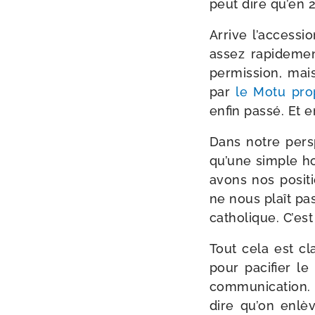
peut dire qu’en 20
Arrive l’ac­ces­si
assez rapi­de­men
per­mis­sion, mai
par
le Motu pro­
enfin pas­sé. Et
Dans notre pers­p
qu’une simple hos
avons nos posi­t
ne nous plaît pas.
catho­lique. C’est
Tout cela est cl
pour paci­fier le
com­mu­ni­ca­tio
dire qu’on enlève