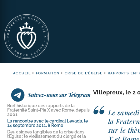
ACCUEIL
FORMATION
CRISE DE L'ÉGLISE
RAPPORTS ENTR
Villepreux, le 2
Suivez-nous sur Telegram
Bref historique des rapports de la
Fraternité Saint-​Pie X avec Rome, depuis
Le same­di
2001
la Fratern
La rencontre avec le cardinal Levada, le
14 septembre 2011, à Rome
sur le thè
Deux signes tangibles de la crise dans
l’Eglise : le viellissement du clergé et la
X et Rome