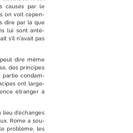
es cau­sés par le
is on voit cepen­
s dire par là que
ns lui sont anté­
t s’il n’a­vait pas
 on peut dire même
se, des prin­cipes
e par­tie condam­
­cipes ont lar­ge­
sence étran­ger à
u lieu d’é­changes
tueux, Rome a sou­
le pro­blème, les