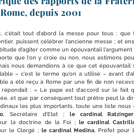
rique des rapports de la Fratern
c Rome, depuis 2001
 c’é­tait tout d’a­bord la messe pour tous : que 
tier, puissent célé­brer l’an­cienne messe ; et ens
i­tude d’a­gi­ter comme un épou­van­tail l’ar­gu­ment
porte que l’on y croie ou non, nous esti­mons pour
ais nous deman­dions à ce que cet épou­van­tail soi
le – c’est le terme qu’on a uti­li­sé – avant d’al
able a été reçu à Rome par une fin de non rece­voi
épon­dait : « Le pape est d’ac­cord sur le fait
ée, et que par consé­quent tout prêtre peut la dir
r­di­naux les plus impor­tants, toute une liste nous
no
, Secrétaire d’Etat ;
le car­di­nal Ratzinger
ur la doc­trine de la Foi ;
le car­di­nal Castrill
ur le Clergé ;
le car­di­nal Medina
, Préfet pour l