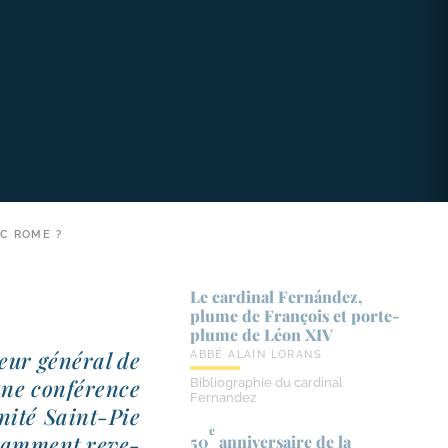
EC ROME ?
Le cardinal Fernández,
plume de François et porte-​
plume de Léon XIV
ur géné­ral de
ABBÉ ALAIN LORANS
une confé­rence
Bibliographie du cardinal
Fernandez
nité Saint-​Pie
e
otam­ment reve­
50
anniversaire de la