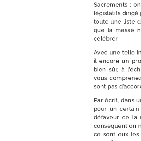
Sacrements ; on n
légis­la­tifs diri­g
toute une liste d
que la messe n’a
célébrer.
Avec une telle in
il encore un pro
bien sûr, à l’é­
vous com­pre­nez,
sont pas d’ac­cor
Par écrit, dans u
pour un cer­tain
défa­veur de la 
consé­quent on ne
ce sont eux les