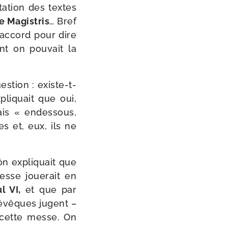
ta­tion des textes
e Magistris
… Bref
’ac­cord pour dire
nt on pou­vait la
tion : existe-​t-​
li­quait que oui,
ais « endes­sous,
es et, eux, ils ne
ón expli­quait que
esse joue­rait en
l VI,
et que par
s évêques jugent –
 cette messe. On