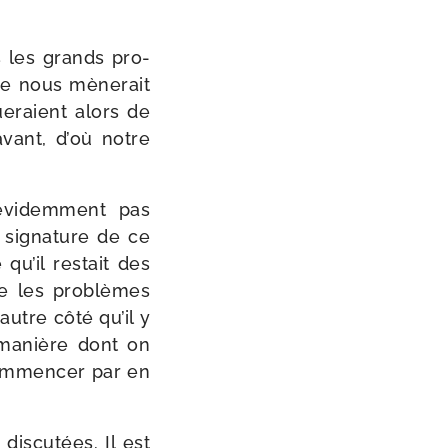
s les grands pro­
ue nous mène­rait
ue­raient alors de
­vant, d’où notre
 évi­dem­ment pas
signa­ture de ce
qu’il res­tait des
ue les pro­blèmes
autre côté qu’il y
a manière dont on
com­men­cer par en
is­cu­tées. Il est