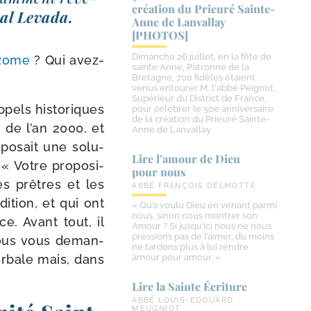
création du Prieuré Sainte-​
­nal Levada.
Anne de Lanvallay
[PHOTOS]
Dimanche 26 juillet, en la fête de
 Rome
? Qui avez­
sainte Anne, Patronne de la
Bretagne, 700 fidèles étaient
venus entourer M. l'abbé Peignot,
Supérieur du District de France,
pels his­to­riques
pour célébrer le 50e anniversaire
de la création du Prieuré Sainte-
 de l’an 2000, et
Anne de Lanvallay
po­sait une solu­
Lire l’amour de Dieu
« Votre pro­po­si­
pour nous
es prêtres et les
ABBÉ FRANÇOIS DELMOTTE
dition, et qui ont
« Qu’a voulu Dieu en venant parmi
nous, sinon nous montrer son
e. Avant tout, il
Amour ? Si jusqu’ici nous ne nous
pressions pas de l’aimer, du moins
 nous vous deman­
ne tardons plus à lui rendre
r­bale mais, dans
amour pour amour. »
Lire la Sainte Écriture
ABBÉ LOUIS-EDOUARD
MEUGNIOT