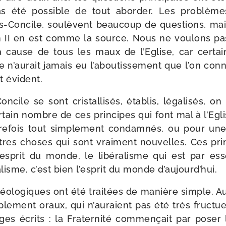
pas été pos­sible de tout abor­der. Les pro­blèm
ès-​Concile, sou­lèvent beau­coup de ques­tions, ma
 II en est comme la source. Nous ne vou­lons pa
a cause de tous les maux de l’Eglise, car cer­tai
 n’au­rait jamais eu l’a­bou­tis­se­ment que l’on connaî
st évident.
ile se sont cris­tal­li­sés, éta­blis, léga­li­sés,
r­tain nombre de ces prin­cipes qui font mal à l’Egli
tre­fois tout sim­ple­ment condam­nés, ou pour un
tres choses qui sont vrai­ment nou­velles. Ces prin
l’es­prit du monde, le libé­ra­lisme qui est par es
ra­lisme, c’est bien l’es­prit du monde d’aujourd’hui.
éo­lo­giques ont été trai­tées de manière simple. A
­ple­ment oraux, qui n’au­raient pas été très fruc­
ges écrits : la Fraternité com­men­çait par poser 