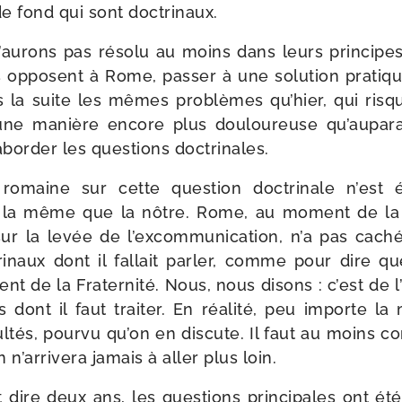
e fond qui sont doctrinaux.
au­rons pas réso­lu au moins dans leurs prin­cipe
opposent à Rome, pas­ser à une solu­tion pra­tiq
 la suite les mêmes pro­blèmes qu’­hier, qui ris­q
une manière encore plus dou­lou­reuse qu’au­pa­ra
abor­der les ques­tions doctrinales.
 romaine sur cette ques­tion doc­tri­nale n’est
nt la même que la nôtre. Rome, au moment de la 
 la levée de l’ex­com­mu­ni­ca­tion, n’a pas caché 
ri­naux dont il fal­lait par­ler, comme pour dire q
ient de la Fraternité. Nous, nous disons : c’est de l’
 dont il faut trai­ter. En réa­li­té, peu importe l
­cul­tés, pour­vu qu’on en dis­cute. Il faut au moins 
n n’ar­ri­ve­ra jamais à aller plus loin.
ire deux ans, les ques­tions prin­ci­pales ont été d