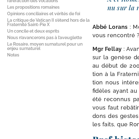
raréfaction des vocations
nu sur la 
Les propositions romaines
Opinions conciliaires et vérités de foi
La critique de Vatican II s’étend hors de la
Fraternité Saint-​Pie X
Abbé Lorans
: Mo
Un concile et deux esprits
vous rencontré 
Nous n’avancerons pas à l’aveuglette
Le Rosaire, moyen surnaturel pour un
Mgr Fellay
: Avan
enjeu surnaturel
Notes
sur la genèse de
au début de 2001
tion à la Fratern
tion nous inté­r
fidèles ayant au 
été recon­nus pa
vous faut rebâ­t
dons des gestes 
les faits, que Ro