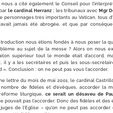
ous a cité éga­le­ment le Conseil pour l’in­ter­pré­
é par
le car­di­nal Herranz
; les tri­bu­naux avec
Mgr D
e per­son­nages très impor­tants au Vatican, tous d
­vait jamais été abro­gée, et que par consé­que
tro­duc­tion nous étions fon­dés à nous poser la ques­
­blème au sujet de la messe ? Alors on nous exp
che­lon supé­rieur tout le monde était d’ac­cord, m
 il y a les secré­taires et puis les sous-​secrétair
d ». Conclusion : on ne peut pas vous l’accorder.
ne lettre du mois de mai 2001, le car­di­nal Castrill
 nombre de fidèles et d’é­vêques, accor­der la m
réforme litur­gique,
ce serait un désa­veu de Pau
 pou­vait pas l’ac­cor­der. Donc des fidèles et de
 juges de l’Eglise – qu’on ne peut pas accor­der