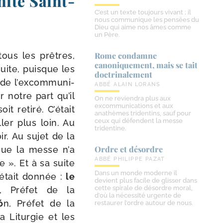
ité Saint-​
C’est un texte toujours vivant ; il
nous communique les pensées du
Dieu qui aime nos âmes comme
un Père.
tous les prêtres,
Rome condamne
canoniquement, mais se tait
uite, puisque les
doctrinalement
 de l’ex­com­mu­ni­
ABBÉ ALAIN LORANS
 notre part qu’il
On ne reviendra plus aux
excommunications et aux
t reti­ré. C’était
anathèmes tridentins, sauf pour
ceux qui défendent la messe
­ler plus loin. Au
tridentine.
r. Au sujet de la
Ordre et désordre
 que la messe n’a
ABBÉ PHILIPPE PAZAT
e ». Et à sa suite
Dans un monde moderne il
 était don­née :
le
devient plus facile de glisser dans
cette spirale de désordre moral,
, Préfet de la
d’où la nécessité urgente de
ó
n, Préfet de la
restaurer l’ordre autour de nous.
a Liturgie et les