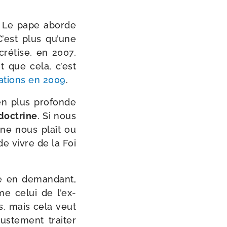
 Le pape aborde
 C’est plus qu’une
cré­tise, en 2007,
t que cela, c’est
a­tions en 2009
.
ien plus pro­fonde
 doc­trine
. Si nous
nne nous plaît ou
 de vivre de la Foi
ue en deman­dant,
mme celui de l’ex­
s, mais cela veut
s­te­ment trai­ter