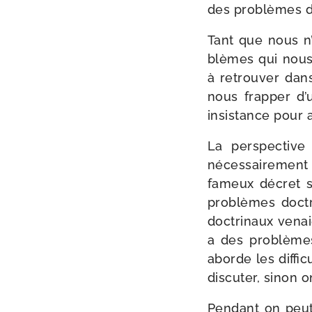
des pro­blèmes d
Tant que nous n’
blèmes qui nous 
à retrou­ver dans
nous frap­per d’
insis­tance pour 
La pers­pec­tive
néces­sai­re­me
fameux décret sur
pro­blèmes doc­t
doc­tri­naux vena
a des pro­blèmes
aborde les dif­fi
dis­cu­ter, sinon o
Pendant on peut d