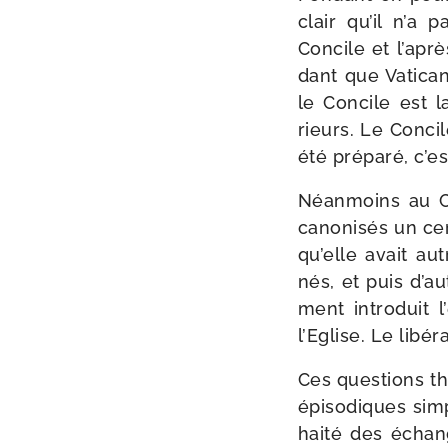
clair qu’il n’a 
Concile et l’apr
dant que Vatican
le Concile est l
rieurs. Le Concile
été pré­pa­ré, c’e
Néanmoins au Conc
cano­ni­sés un ce
qu’elle avait au
nés, et puis d’au
ment intro­duit 
l’Eglise. Le libé­
Ces ques­tions th
épi­so­diques sim
hai­té des échan