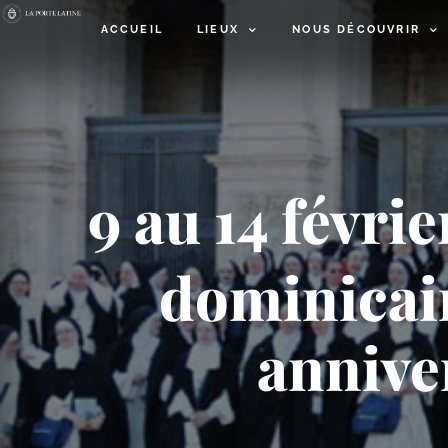
ACCUEIL
LIEUX
NOUS DÉCOUVRIR
9 au 14 févri
dominicain
annive