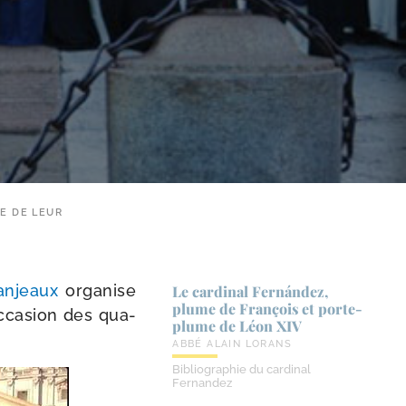
RE DE LEUR
anjeaux
orga­nise
Le cardinal Fernández,
plume de François et porte-​
occasion des qua­
plume de Léon XIV
ABBÉ ALAIN LORANS
Bibliographie du cardinal
Fernandez