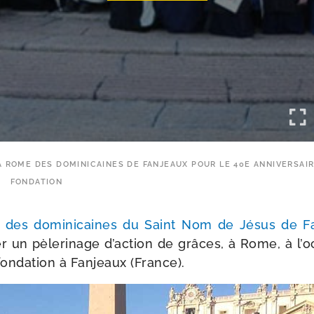
E À ROME DES DOMINICAINES DE FANJEAUX POUR LE 40E ANNIVERSAI
FONDATION
on des domi­ni­caines du Saint Nom de Jésus de F
er un pèle­ri­nage d’action de grâces, à Rome, à l’
on­da­tion à Fanjeaux (France).