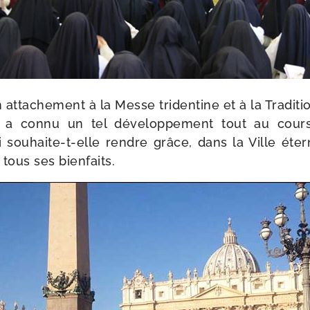
 atta­che­ment à la Messe tri­den­tine et à la Traditi
on a connu un tel déve­lop­pe­ment tout au cou
 souhaite-​t-​elle rendre grâce, dans la Ville éter­
tous ses bienfaits.