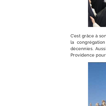
C’est grâce à son
la congré­ga­ti
décen­nies. Aussi
Providence pour 