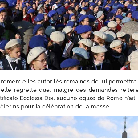
 remer­cie les auto­ri­tés romaines de lui per­mettre
s elle regrette que, mal­gré des demandes réité­
­fi­cale Ecclesia Dei, aucune église de Rome n’ait
 pèle­rins pour la célé­bra­tion de la messe.