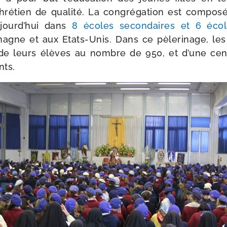
ré­tien de qua­li­té. La congré­ga­tion est com­po­s
jourd’hui dans
8 écoles secon­daires et 6 écol
agne et aux Etats-​Unis. Dans ce pèle­ri­nage, les
de leurs élèves au nombre de 950, et d’une cen­t
nts.