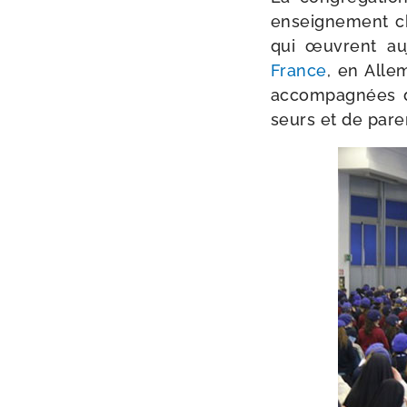
ensei­gne­ment ch
qui œuvrent au
France
, en Allem
accom­pa­gnées 
seurs et de pare