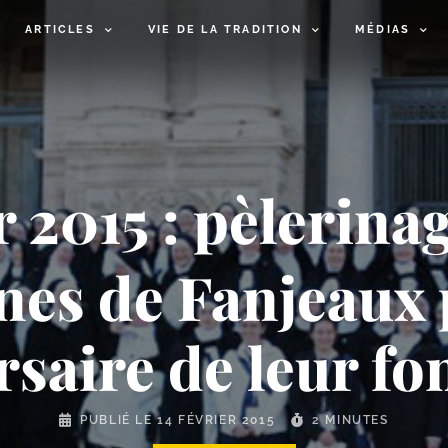
ARTICLES
VIE DE LA TRADITION
MÉDIAS
er 2015 : pèlerin
es de Fanjeaux 
rsaire de leur fo
PUBLIÉ LE
14 FÉVRIER 2015
2 MINUTES