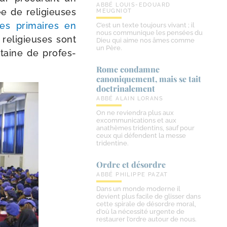
ABBÉ LOUIS-EDOUARD
ée de reli­gieuses
MEUGNIOT
es pri­maires en
C’est un texte toujours vivant ; il
nous communique les pensées du
 reli­gieuses sont
Dieu qui aime nos âmes comme
un Père.
aine de pro­fes­
Rome condamne
canoniquement, mais se tait
doctrinalement
ABBÉ ALAIN LORANS
On ne reviendra plus aux
excommunications et aux
anathèmes tridentins, sauf pour
ceux qui défendent la messe
tridentine.
Ordre et désordre
ABBÉ PHILIPPE PAZAT
Dans un monde moderne il
devient plus facile de glisser dans
cette spirale de désordre moral,
d’où la nécessité urgente de
restaurer l’ordre autour de nous.