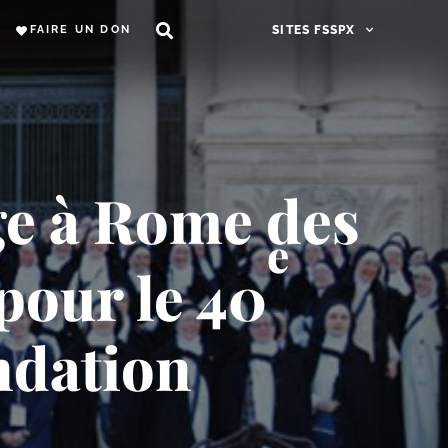
FAIRE UN DON
SITES FSSPX
age à Rome des
e
pour le 40
ndation