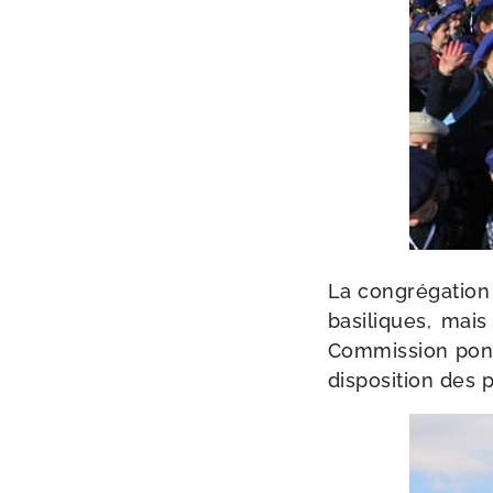
La congré­ga­tion
basi­liques, mai
Commission pon­ti
dis­po­si­tion des