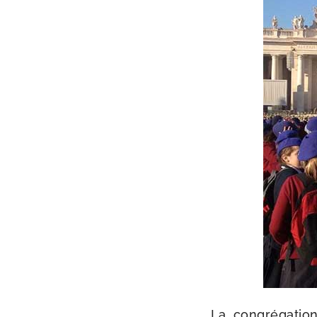
La congré­ga­tio