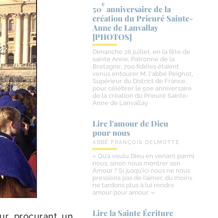
e
50
anniversaire de la
création du Prieuré Sainte-​
Anne de Lanvallay
[PHOTOS]
Dimanche 26 juillet, en la fête de
sainte Anne, Patronne de la
Bretagne, 700 fidèles étaient
venus entourer M. l'abbé Peignot,
Supérieur du District de France,
pour célébrer le 50e anniversaire
de la création du Prieuré Sainte-
Anne de Lanvallay
Lire l’amour de Dieu
pour nous
ABBÉ FRANÇOIS DELMOTTE
« Qu’a voulu Dieu en venant parmi
nous, sinon nous montrer son
Amour ? Si jusqu’ici nous ne nous
pressions pas de l’aimer, du moins
ne tardons plus à lui rendre
amour pour amour. »
Lire la Sainte Écriture
ur pro­cu­rant un