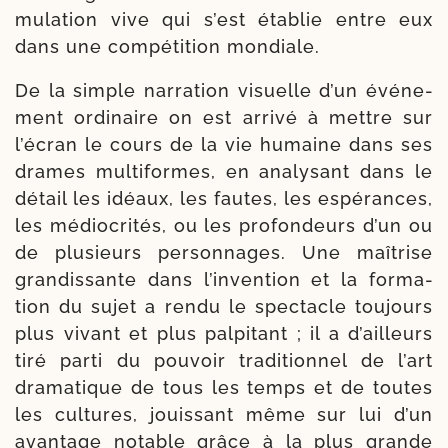
mu­la­tion vive qui s’est éta­blie entre eux
dans une com­pé­ti­tion mondiale.
De la simple nar­ra­tion visuelle d’un évé­ne­
ment ordi­naire on est arri­vé à mettre sur
l’é­cran le cours de la vie humaine dans ses
drames mul­ti­formes, en ana­ly­sant dans le
détail les idéaux, les fautes, les espé­rances,
les médio­cri­tés, ou les pro­fon­deurs d’un ou
de plu­sieurs per­son­nages. Une maî­trise
gran­dis­sante dans l’in­ven­tion et la for­ma­
tion du sujet a ren­du le spec­tacle tou­jours
plus vivant et plus pal­pi­tant ; il a d’ailleurs
tiré par­ti du pou­voir tra­di­tion­nel de l’art
dra­ma­tique de tous les temps et de toutes
les cultures, jouis­sant même sur lui d’un
avan­tage notable grâce à la plus grande