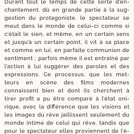
Durant tout le temps de cette sorte d’en­
chan­te­ment, dû en grande par­tie à la sug­
ges­tion du pro­ta­go­niste, le spec­ta­teur se
meut dans le monde de celui-​ci comme si
c’é­tait le sien, et même, en un cer­tain sens
et jus­qu’à un cer­tain point, il vit à sa place
et comme en lui, en par­faite com­mu­nion de
sen­ti­ment ; par­fois même il est entraî­né par
l’ac­tion à lui sug­gé­rer des paroles et des
expres­sions. Ce pro­ces­sus, que les met­
teurs en scène des films modernes
connaissent bien et dont ils cherchent à
tirer pro­fit a pu être com­pa­ré à l’é­tat oni­
rique, avec la dif­fé­rence que les visions et
les images du rêve jaillissent seule­ment du
monde intime de celui qui rêve, tan­dis que
pour le spec­ta­teur elles pro­viennent de l’é­