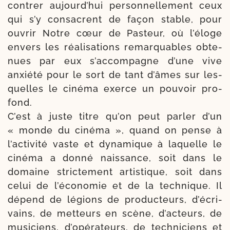
con­trer aujourd’­hui per­son­nel­le­ment ceux
qui s’y consacrent de façon stable, pour
ouvrir Notre cœur de Pasteur, où l’é­loge
envers les réa­li­sa­tions remar­quables obte­
nues par eux s’ac­com­pagne d’une vive
anxié­té pour le sort de tant d’âmes sur les­
quelles le ciné­ma exerce un pou­voir pro­
fond.
C’est à juste titre qu’on peut par­ler d’un
« monde du ciné­ma », quand on pense à
l’ac­ti­vi­té vaste et dyna­mique à laquelle le
ciné­ma a don­né nais­sance, soit dans le
domaine stric­te­ment artis­tique, soit dans
celui de l’é­co­no­mie et de la tech­nique. Il
dépend de légions de pro­duc­teurs, d’é­cri­
vains, de met­teurs en scène, d’ac­teurs, de
musi­ciens, d’o­pé­ra­teurs, de tech­ni­ciens et