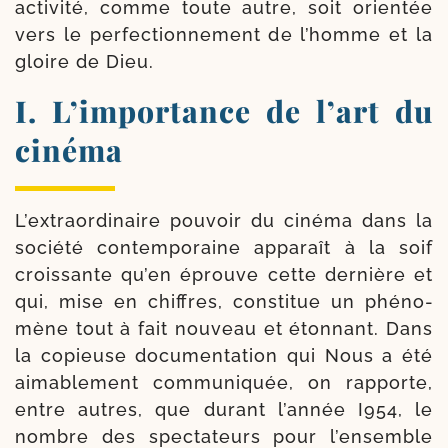
acti­vi­té, comme toute autre, soit orien­tée
vers le per­fec­tion­ne­ment de l’homme et la
gloire de Dieu.
I. L’importance de l’art du
cinéma
L’extraordinaire pou­voir du ciné­ma dans la
socié­té contem­po­raine appa­raît à la soif
crois­sante qu’en éprouve cette der­nière et
qui, mise en chiffres, consti­tue un phé­no­
mène tout à fait nou­veau et éton­nant. Dans
la copieuse docu­men­ta­tion qui Nous a été
aima­ble­ment com­mu­ni­quée, on rap­porte,
entre autres, que durant l’an­née I954, le
nombre des spec­ta­teurs pour l’en­semble