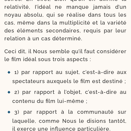
rela­ti­vi­té, I’idéal ne manque jamais d’un
noyau abso­lu, qui se réa­lise dans tous les
cas, même dans la mul­ti­pli­ci­té et la varié­té
des élé­ments secon­daires, requis par leur
rela­tion à un cas déterminé.
Ceci dit, il Nous semble qu’il faut consi­dé­rer
le film idéal sous trois aspects :
1) par rap­port au sujet, c’est-​à-​dire aux
spec­ta­teurs aux­quels le film est destiné ;
2) par rap­port à l’ob­jet, c’est-​à-​dire au
conte­nu du film lui-même ;
3) par rap­port à la com­mu­nau­té sur
laquelle, comme Nous le disions tan­tôt,
il exerce une influence particulière.