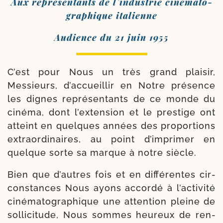
Aux repré­sen­tants de l’in­dus­trie ciné­ma­to­
gra­phique italienne
Audience du 21 juin 1955
C’est pour Nous un très grand plai­sir,
Messieurs, d’ac­cueillir en Notre pré­sence
les dignes repré­sen­tants de ce monde du
ciné­ma, dont l’ex­ten­sion et le pres­tige ont
atteint en quelques années des pro­por­tions
extra­or­di­naires, au point d’im­pri­mer en
quelque sorte sa marque à notre siècle.
Bien que d’autres fois et en dif­fé­rentes cir­
cons­tances Nous ayons accor­dé à l’ac­ti­vi­té
ciné­ma­to­gra­phique une atten­tion pleine de
sol­li­ci­tude, Nous sommes heu­reux de ren­