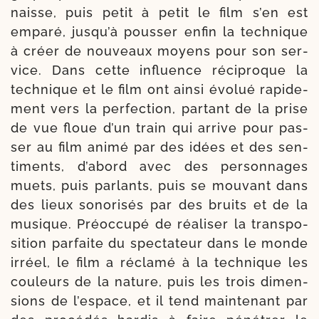
naisse, puis petit à petit le film s’en est
empa­ré, jus­qu’à pous­ser enfin la tech­nique
à créer de nou­veaux moyens pour son ser­
vice. Dans cette influence réci­proque la
tech­nique et le film ont ain­si évo­lué rapi­de­
ment vers la per­fec­tion, par­tant de la prise
de vue floue d’un train qui arrive pour pas­
ser au film ani­mé par des idées et des sen­
ti­ments, d’a­bord avec des per­son­nages
muets, puis par­lants, puis se mou­vant dans
des lieux sono­ri­sés par des bruits et de la
musique. Préoccupé de réa­li­ser la trans­po­
si­tion par­faite du spec­ta­teur dans le monde
irréel, le film a récla­mé à la tech­nique les
cou­leurs de la nature, puis les trois dimen­
sions de l’es­pace, et il tend main­te­nant par