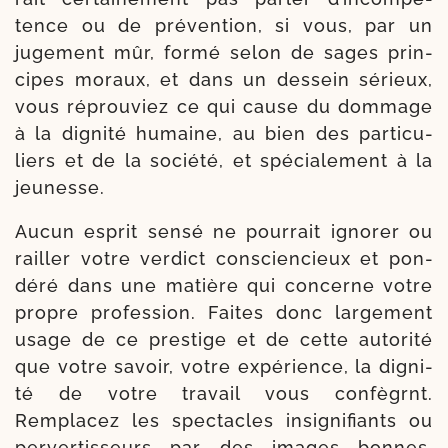
tence ou de pré­ven­tion, si vous, par un
juge­ment mûr, for­mé selon de sages prin­
cipes moraux, et dans un des­sein sérieux,
vous réprou­viez ce qui cause du dom­mage
à la digni­té humaine, au bien des par­ti­cu­
liers et de la socié­té, et spé­cia­le­ment à la
jeunesse.
Aucun esprit sen­sé ne pour­rait igno­rer ou
railler votre ver­dict conscien­cieux et pon­
dé­ré dans une matière qui concerne votre
propre pro­fes­sion. Faites donc lar­ge­ment
usage de ce pres­tige et de cette auto­ri­té
que votre savoir, votre expé­rience, la digni­
té de votre tra­vail vous confè­grnt.
Remplacez les spec­tacles insi­gni­fiants ou
per­ver­tis­seurs par des images bonnes,