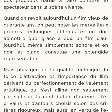
des pro­cé­dés har­dis à faire péné­trer le
spec­ta­teur dans la scène vivante.
Quand on revoit aujourd’­hui un film vieux de
qua­rante ans, on peut noter les mer­veilleux
pro­grès tech­niques obte­nus et on doit
admettre que, grâce à eux, un film d’au­
jourd’­hui, même sim­ple­ment sonore et en
noir et blanc, consti­tue une splen­dide
représentation.
Mais plus que de la qua­li­té tech­nique, la
force d’at­trac­tion et l’im­por­tance du film
dérivent du per­fec­tion­ne­ment de l’élé­ment
artis­tique, qui s’est affi­né non seule­ment
par suite de la contri­bu­tion d’au­teurs, d’é­
cri­vains et d’ac­teurs choi­sis selon des cri­
tères rigou­reux, mais aus­si en ver­tu de l’é­