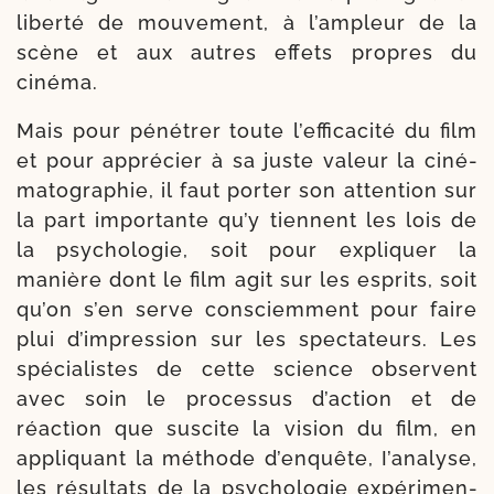
liber­té de mou­ve­ment, à l’am­pleur de la
scène et aux autres effets propres du
cinéma.
Mais pour péné­trer toute l’ef­fi­ca­ci­té du film
et pour appré­cier à sa juste valeur la ciné­
ma­to­gra­phie, il faut por­ter son atten­tion sur
la part impor­tante qu’y tiennent les lois de
la psy­cho­lo­gie, soit pour expli­quer la
manière dont le film agit sur les esprits, soit
qu’on s’en serve consciem­ment pour faire
plui d’im­pres­sion sur les spec­ta­teurs. Les
spé­cia­listes de cette science observent
avec soin le pro­ces­sus d’ac­tion et de
réactìon que sus­cite la vision du film, en
appli­quant la méthode d’en­quête, I’analyse,
les résul­tats de la psy­cho­lo­gie expé­ri­men­