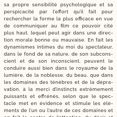
sa propre sen­si­bi­li­té psy­cho­lo­gique et sa
pers­pi­ca­ci­té par l’ef­fort qu’il fait pour
recher­cher la forme la plus effi­cace en vue
de com­mu­ni­quer au film ce pou­voir cité
plus haut, lequel peut agir dans une direc­
tion morale bonne ou mau­vaise. En fait les
dyna­mismes intimes du moi du spec­ta­teur,
dans le fond de sa nature, de son sub­cons­
cient et de son incons­cient, peuvent le
conduire aus­si bien dans le royaume de la
lumière, de la noblesse, du beau, que dans
les domaines des ténèbres et de la dépra­
va­tion, à la mer­ci d’ins­tincts extrê­me­ment
puis­sants et effré­nés, selon que le spec­
tacle met en évi­dence et sti­mule les élé­
ments de l’un ou l’autre de ces domaines et