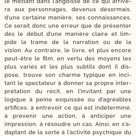
le met­tant dans l’an­goisse de ce qui arri­ve­
ra aux per­son­nages, deve­nus désor­mais,
d’une cer­taine manière, ses connais­sances.
Ce serait donc une erreur que de pré­sen­ter
dès le début d’une manière claire et lim­
pide la trame de la nar­ra­tion ou de la
vision. Au contraire, le livre, et plus encore
peut-​être le film, en ver­tu des moyens les
plus variés et les plus sub­tils dont il dis­
pose, trouve son charme typique en inci­
tant le spec­ta­teur à don­ner sa propre inter­
pré­ta­tion du récit, en l’in­vi­tant par une
logique à peine esquis­sée ou d’a­gréables
arti­fices, à entre­voir ce qui est indé­ter­mi­né,
à pré­ve­nir une action, à anti­ci­per une
impres­sion, à résoudre un cas. Ainsi, en s’a­
dap­tant de la sorte à l’ac­ti­vi­té psy­chique du