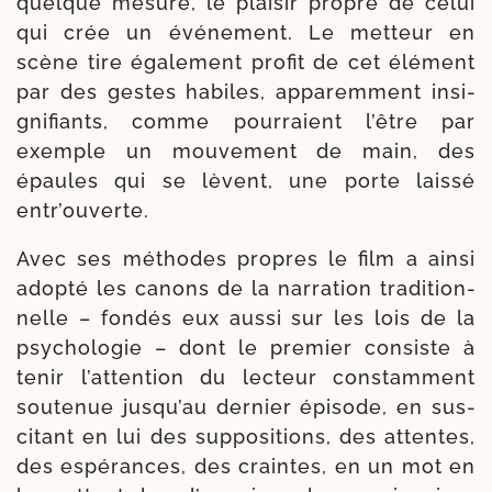
quelque mesure, le plai­sir propre de celui
qui crée un évé­ne­ment. Le met­teur en
scène tire éga­le­ment pro­fit de cet élé­ment
par des gestes habiles, appa­rem­ment insi­
gni­fiants, comme pour­raient l’être par
exemple un mou­ve­ment de main, des
épaules qui se lèvent, une porte lais­sé
entr’ouverte.
Avec ses méthodes propres le film a ain­si
adop­té les canons de la nar­ra­tion tra­di­tion­
nelle – fon­dés eux aus­si sur les lois de la
psy­cho­lo­gie – dont le pre­mier consiste à
tenir l’at­ten­tion du lec­teur constam­ment
sou­te­nue jus­qu’au der­nier épi­sode, en sus­
ci­tant en lui des sup­po­si­tions, des attentes,
des espé­rances, des craintes, en un mot en