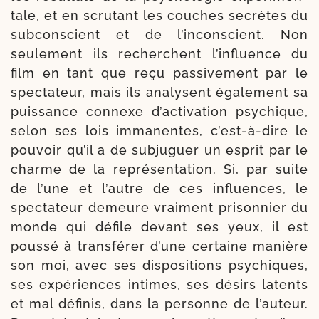
tale, et en scru­tant les couches secrètes du
sub­cons­cient et de l’in­cons­cient. Non
seule­ment ils recherchent l’in­fluence du
film en tant que reçu pas­si­ve­ment par le
spec­ta­teur, mais ils ana­lysent éga­le­ment sa
puis­sance connexe d’ac­ti­va­tion psy­chique,
selon ses lois imma­nentes, c’est-​à-​dire le
pou­voir qu’il a de sub­ju­guer un esprit par le
charme de la repré­sen­ta­tion. Si, par suite
de l’une et l’autre de ces influences, le
spec­ta­teur demeure vrai­ment pri­son­nier du
monde qui défile devant ses yeux, il est
pous­sé à trans­fé­rer d’une cer­taine manière
son moi, avec ses dis­po­si­tions psy­chiques,
ses expé­riences intimes, ses dési­rs latents
et mal défi­nis, dans la per­sonne de l’au­teur.