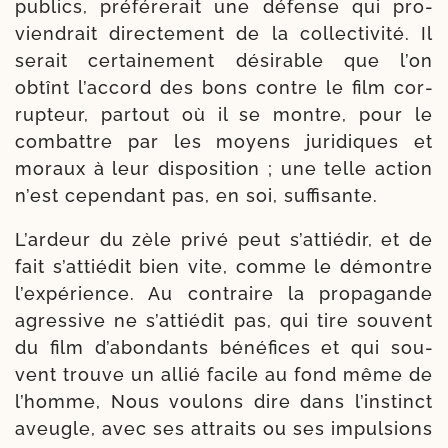
publics, pré­fé­re­rait une défense qui pro­
vien­drait direc­te­ment de la col­lec­ti­vi­té. Il
serait cer­tai­ne­ment dési­rable que l’on
obtînt l’ac­cord des bons contre le film cor­
rup­teur, par­tout où il se montre, pour le
com­battre par les moyens juri­diques et
moraux à leur dis­po­si­tion ; une telle action
n’est cepen­dant pas, en soi, suffisante.
L’ardeur du zèle pri­vé peut s’at­tié­dir, et de
fait s’at­tié­dit bien vite, comme le démontre
l’ex­pé­rience. Au contraire la pro­pa­gande
agres­sive ne s’at­tié­dit pas, qui tire sou­vent
du film d’a­bon­dants béné­fices et qui sou­
vent trouve un allié facile au fond même de
l’homme, Nous vou­lons dire dans l’ins­tinct
aveugle, avec ses attraits ou ses impul­sions