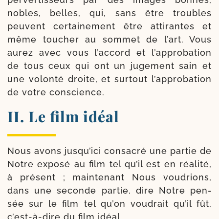
nobles, belles, qui, sans être troubles
peuvent cer­tai­ne­ment être atti­rantes et
même tou­cher au som­met de l’art. Vous
aurez avec vous l’ac­cord et l’ap­pro­ba­tion
de tous ceux qui ont un juge­ment sain et
une volon­té droite, et sur­tout l’ap­pro­ba­tion
de votre conscience.
II. Le film idéal
Nous avons jus­qu’i­ci consa­cré une par­tie de
Notre expo­sé au film tel qu’il est en réa­li­té,
à pré­sent ; main­te­nant Nous vou­drions,
dans une seconde par­tie, dire Notre pen­
sée sur le film tel qu’on vou­drait qu’il fût,
c’est-​à-​dire du film idéal.