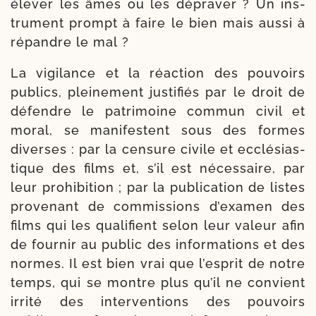
éle­ver les âmes ou les dépra­ver ? Un ins­
tru­ment prompt à faire le bien mais aus­si à
répandre le mal ?
La vigi­lance et la réac­tion des pou­voirs
publics, plei­ne­ment jus­ti­fiés par le droit de
défendre le patri­moine com­mun civil et
moral, se mani­festent sous des formes
diverses : par la cen­sure civile et ecclé­sias­
tique des films et, s’il est néces­saire, par
leur pro­hi­bi­tion ; par la publi­ca­tion de listes
pro­ve­nant de com­mis­sions d’exa­men des
films qui les qua­li­fient selon leur valeur afin
de four­nir au public des infor­ma­tions et des
normes. Il est bien vrai que l’es­prit de notre
temps, qui se montre plus qu’il ne convient
irri­té des inter­ven­tions des pou­voirs