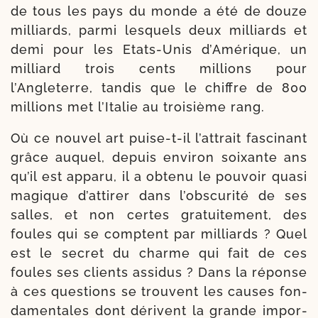
de tous les pays du monde a été de douze
mil­liards, par­mi les­quels deux mil­liards et
demi pour les Etats-​Unis d’Amérique, un
mil­liard trois cents mil­lions pour
l’Angleterre, tan­dis que le chiffre de 800
mil­lions met l’Italie au troi­sième rang.
Où ce nou­vel art puise-​t-​il l’at­trait fas­ci­nant
grâce auquel, depuis envi­ron soixante ans
qu’il est appa­ru, il a obte­nu le pou­voir qua­si
magique d’at­ti­rer dans l’obs­cu­ri­té de ses
salles, et non certes gra­tui­te­ment, des
foules qui se comptent par mil­liards ? Quel
est le secret du charme qui fait de ces
foules ses clients assi­dus ? Dans la réponse
à ces ques­tions se trouvent les causes fon­
da­men­tales dont dérivent la grande impor­