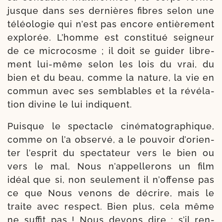
jusque dans ses der­nières fibres selon une
téléo­lo­gie qui n’est pas encore entiè­re­ment
explo­rée. L’homme est consti­tué sei­gneur
de ce micro­cosme ; il doit se gui­der libre­
ment lui-​même selon les lois du vrai, du
bien et du beau, comme la nature, la vie en
com­mun avec ses sem­blables et la révé­la­
tion divine le lui indiquent.
Puisque le spec­tacle ciné­ma­to­gra­phique,
comme on l’a obser­vé, a le pou­voir d’o­rien­
ter l’es­prit du spec­ta­teur vers le bien ou
vers le mal, Nous n’ap­pel­le­rons un film
idéal que si, non seule­ment il n’of­fense pas
ce que Nous venons de décrire, mais le
traite avec res­pect. Bien plus, cela même
ne suf­fit pas ! Nous devons dire : s’il ren­