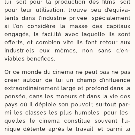
lui, soit pour la pro­duc­tion des films, soit
pour leur uti­li­sa­tion, trouve peu d’é­qui­va­
lents dans l’in­dus­trie pri­vée, spé­cia­le­ment
si l’on consi­dère la masse des capi­taux
enga­gés, la faci­li­té avec laquelle ils sont
offerts, et com­bien vite ils font retour aux
indus­triels eux mêmes, non sans d’en­
viables bénéfices.
Or ce monde du ciné­ma ne peut pas ne pas
créer autour de lui un champ d’in­fluence
extra­or­di­nai­re­ment large et pro­fond dans la
pen­sée, dans les moeurs et dans la vie des
pays où il déploie son pou­voir, sur­tout par­
mi les classes les plus humbles, pour les­
quelles le ciné­ma consti­tue sou­vent l’u­
nique détente après le tra­vail, et par­mi la