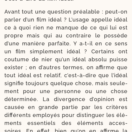
Avant tout une ques­tion préa­lable : peut-​on
par­ler d’un film idéal ? L’usage appelle idéal
ce à quoi rien ne manque de ce qui lui est
propre mais qui au contraire le pos­sède
d’une manière par­faite. Y a‑t-​il en ce sens
un film sim­ple­ment idéal ? Certains ont
cou­tume de nier qu’un idéal abso­lu puisse
exis­ter ; en d’autres termes, on affirme que
tout idéal est rela­tif, c’est-​à-​dire que l’i­déal
signi­fie tou­jours quelque chose, mais seule­
ment pour une per­sonne ou une chose
déter­mi­née. La diver­gence d’o­pi­nion est
cau­sée en grande par­tie par les cri­tères
dif­fé­rents employés pour dis­tin­guer les élé­
ments essen­tiels des élé­ments acces­
soires. En effet, bien qu’on en affirme la