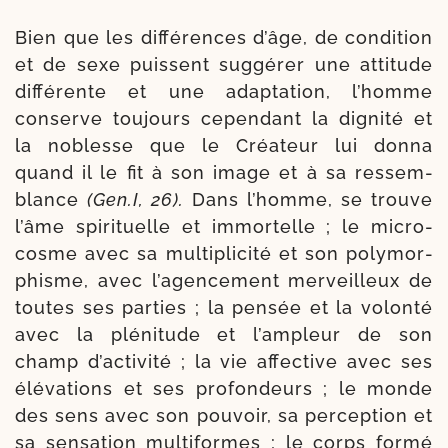
Bien que les dif­fé­rences d’âge, de condi­tion
et de sexe puissent sug­gé­rer une atti­tude
dif­fé­rente et une adap­ta­tion, l’homme
conserve tou­jours cepen­dant la digni­té et
la noblesse que le Créateur lui don­na
quand il le fit à son image et à sa res­sem­
blance
(Gen.I, 26).
Dans l’homme, se trouve
l’âme spi­ri­tuelle et immor­telle ; le micro­
cosme avec sa mul­ti­pli­ci­té et son poly­mor­
phisme, avec l’a­gen­ce­ment mer­veilleux de
toutes ses par­ties ; la pen­sée et la volon­té
avec la plé­ni­tude et l’am­pleur de son
champ d’ac­ti­vi­té ; la vie affec­tive avec ses
élé­va­tions et ses pro­fon­deurs ; le monde
des sens avec son pou­voir, sa per­cep­tion et
sa sen­sa­tion mul­ti­formes ; le corps for­mé