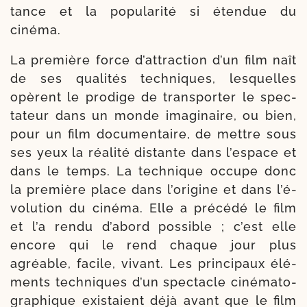
tance et la popu­la­ri­té si éten­due du
cinéma.
La pre­mière force d’at­trac­tion d’un film naît
de ses qua­li­tés tech­niques, les­quelles
opèrent le pro­dige de trans­por­ter le spec­
ta­teur dans un monde ima­gi­naire, ou bien,
pour un film docu­men­taire, de mettre sous
ses yeux la réa­li­té dis­tante dans l’es­pace et
dans le temps. La tech­nique occupe donc
la pre­mière place dans l’o­ri­gine et dans l’é­
vo­lu­tion du ciné­ma. Elle a pré­cé­dé le film
et l’a ren­du d’a­bord pos­sible ; c’est elle
encore qui le rend chaque jour plus
agréable, facile, vivant. Les prin­ci­paux élé­
ments tech­niques d’un spec­tacle ciné­ma­to­
gra­phique exis­taient déjà avant que le film