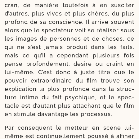
cran, de manière tou­te­fois à en sus­ci­ter
d’autres, plus vives et plus chères, du plus
pro­fond de sa conscience. Il arrive sou­vent
alors que le spec­ta­teur voit se réa­li­ser sous
les images de per­sonnes et de choses, ce
qui ne s’est jamais pro­duit dans les faits,
mais ce qu’il a cepen­dant plu­sieurs fois
pen­sé pro­fon­dé­ment, dési­ré ou craint en
lui-​même. C’est donc à juste titre que le
pou­voir extra­or­di­naire du film trouve son
expli­ca­tion la plus pro­fonde dans la struc­
ture intime du fait psy­chique, et le spec­
tacle est d’au­tant plus atta­chant que le film
en sti­mule davan­tage les processus.
Par consé­quent le met­teur en scène lui-​
même est conti­nuel­le­ment pous­sé à affi­ner