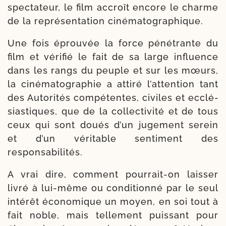
spec­ta­teur, le film accroît encore le charme
de la repré­sen­ta­tion cinématographique.
Une fois éprou­vée la force péné­trante du
film et véri­fié le fait de sa large influence
dans les rangs du peuple et sur les mœurs,
la ciné­ma­to­gra­phie a atti­ré l’at­ten­tion tant
des Autorités com­pé­tentes, civiles et ecclé­
sias­tiques, que de la col­lec­ti­vi­té et de tous
ceux qui sont doués d’un juge­ment serein
et d’un véri­table sen­ti­ment des
responsabilités.
A vrai dire, com­ment pourrait-​on lais­ser
livré à lui-​même ou condi­tion­né par le seul
inté­rêt éco­no­mique un moyen, en soi tout à
fait noble, mais tel­le­ment puis­sant pour