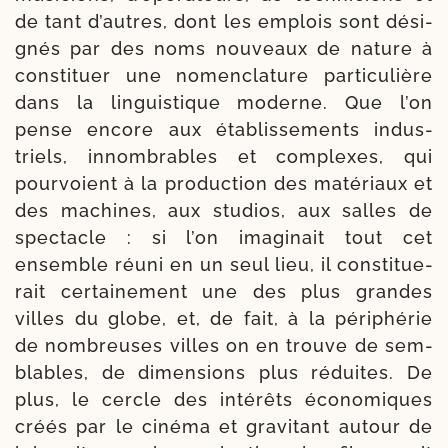
de tant d’autres, dont les emplois sont dési­
gnés par des noms nou­veaux de nature à
consti­tuer une nomen­cla­ture par­ti­cu­lière
dans la lin­guis­tique moderne. Que l’on
pense encore aux éta­blis­se­ments indus­
triels, innom­brables et com­plexes, qui
pour­voient à la pro­duc­tion des maté­riaux et
des machines, aux stu­dios, aux salles de
spec­tacle : si l’on ima­gi­nait tout cet
ensemble réuni en un seul lieu, il consti­tue­
rait cer­tai­ne­ment une des plus grandes
villes du globe, et, de fait, à la péri­phé­rie
de nom­breuses villes on en trouve de sem­
blables, de dimen­sions plus réduites. De
plus, le cercle des inté­rêts éco­no­miques
créés par le ciné­ma et gra­vi­tant autour de