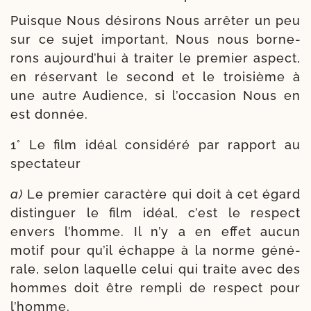
Puisque Nous dési­rons Nous arrê­ter un peu
sur ce sujet impor­tant, Nous nous bor­ne­
rons aujourd’­hui à trai­ter le pre­mier aspect,
en réser­vant le second et le troi­sième à
une autre Audience, si l’oc­ca­sion Nous en
est donnée.
1° Le film idéal consi­dé­ré par rap­port au
spectateur
a)
Le pre­mier carac­tère qui doit à cet égard
dis­tin­guer le film idéal, c’est le res­pect
envers l’homme. Il n’y a en effet aucun
motif pour qu’il échappe à la norme géné­
rale, selon laquelle celui qui traite avec des
hommes doit être rem­pli de res­pect pour
l’homme.