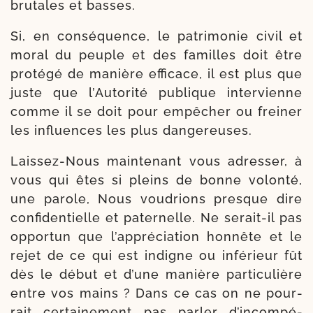
bru­tales et basses.
Si, en consé­quence, le patri­mo­nie civil et
moral du peuple et des familles doit être
pro­té­gé de manière effi­cace, il est plus que
juste que l’Autorité publique inter­vienne
comme il se doit pour empê­cher ou frei­ner
les influences les plus dangereuses.
Laissez-​Nous main­te­nant vous adres­ser, à
vous qui êtes si pleins de bonne volon­té,
une parole, Nous vou­drions presque dire
confi­den­tielle et pater­nelle. Ne serait-​il pas
oppor­tun que l’ap­pré­cia­tion hon­nête et le
rejet de ce qui est indigne ou infé­rieur fût
dès le début et d’une manière par­ti­cu­lière
entre vos mains ? Dans ce cas on ne pour­
rait cer­tai­ne­ment pas par­ler d’in­com­pé­