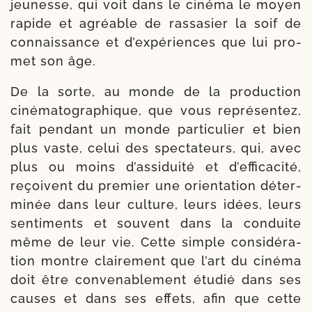
jeu­nesse, qui voit dans le ciné­ma le moyen
rapide et agréable de ras­sa­sier la soif de
connais­sance et d’ex­pé­riences que lui pro­
met son âge.
De la sorte, au monde de la pro­duc­tion
ciné­ma­to­gra­phique, que vous repré­sen­tez,
fait pen­dant un monde par­ti­cu­lier et bien
plus vaste, celui des spec­ta­teurs, qui, avec
plus ou moins d’as­si­dui­té et d’ef­fi­ca­ci­té,
reçoivent du pre­mier une orien­ta­tion déter­
mi­née dans leur culture, leurs idées, leurs
sen­ti­ments et sou­vent dans la conduite
même de leur vie. Cette simple consi­dé­ra­
tion montre clai­re­ment que l’art du ciné­ma
doit être conve­na­ble­ment étu­dié dans ses
causes et dans ses effets, afin que cette