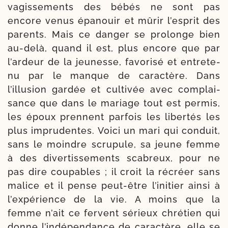
vagis­se­ments des bébés ne sont pas
encore venus épa­nouir et mûrir l’esprit des
parents. Mais ce dan­ger se pro­longe bien
au-​delà, quand il est, plus encore que par
l’ardeur de la jeu­nesse, favo­ri­sé et entre­te­
nu par le manque de carac­tère. Dans
l’illusion gar­dée et cul­tivée avec com­plai­
sance que dans le mariage tout est per­mis,
les époux prennent par­fois les liber­tés les
plus impru­dentes. Voici un mari qui conduit,
sans le moindre scru­pule, sa jeune femme
à des diver­tis­se­ments sca­breux, pour ne
pas dire cou­pables ; il croit la récréer sans
malice et il pense peut-​être l’initier ain­si à
l’expérience de la vie. A moins que la
femme n’ait ce fervent sérieux chré­tien qui
donne l’indépendance de carac­tère, elle se