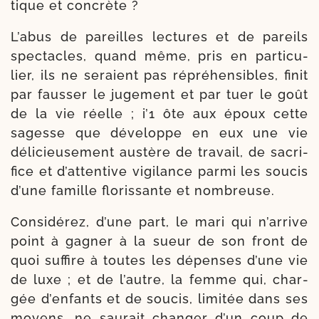
tique et concrète ?
L’abus de pareilles lec­tures et de pareils
spec­tacles, quand même, pris en par­ti­cu­
lier, ils ne seraient pas répré­hen­sibles, finit
par faus­ser le juge­ment et par tuer le goût
de la vie réelle ; i’1 ôte aux époux cette
sagesse que déve­loppe en eux une vie
déli­cieu­se­ment aus­tère de tra­vail, de sacri­
fice et d’attentive vigi­lance par­mi les sou­cis
d’une famille flo­ris­sante et nombreuse.
Considérez, d’une part, le mari qui n’arrive
point à gagner à la sueur de son front de
quoi suf­fire à toutes les dépenses d’une vie
de luxe ; et de l’autre, la femme qui, char­
gée d’enfants et de sou­cis, limi­tée dans ses
moyens, ne sau­rait chan­ger d’un coup de