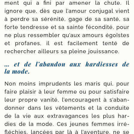
ment qui a fini par ame­ner la chute. Il
ignore que, dès que l’amour conju­gal vient
à perdre sa séré­ni­té, gage de sa san­té, sa
forte ten­dresse et sa sainte fécon­di­té, pour
ne plus res­sem­bler qu’aux amours égoïstes
et pro­fanes, il est faci­le­ment ten­té de
recher­cher ailleurs sa pleine jouissance.
… et de l’abandon aux hardiesses de
la mode.
Non moins impru­dents les maris qui, pour
faire plai­sir à leur femme ou pour satis­faire
leur propre vani­té, l’encouragent à s’aban­
donner dans les vête­ments et la conduite
de la vie aux extra­va­gances les plus har­
dies de la mode. Ces jeunes femmes irré­
flé­chies, lan­cées par là à l’aventure, ne se