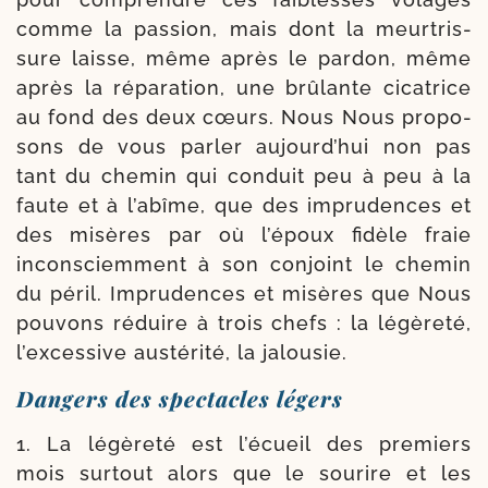
comme la pas­sion, mais dont la meur­tris­
sure laisse, même après le par­don, même
après la répa­ra­tion, une brû­lante cica­trice
au fond des deux cœurs. Nous Nous pro­po­
sons de vous par­ler aujourd’hui non pas
tant du che­min qui conduit peu à peu à la
faute et à l’abîme, que des impru­dences et
des misères par où l’époux fidèle fraie
incons­ciem­ment à son conjoint le che­min
du péril. Impru­dences et misères que Nous
pou­vons réduire à trois chefs : la légè­re­té,
l’excessive aus­té­ri­té, la jalousie.
Dangers des spectacles légers
1. La légè­re­té est l’écueil des pre­miers
mois sur­tout alors que le sou­rire et les