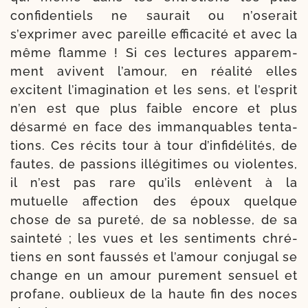
confi­den­tiels ne sau­rait ou n’oserait
s’exprimer avec pareille effi­ca­ci­té et avec la
même flamme ! Si ces lec­tures appa­rem­
ment avivent l’amour, en réa­li­té elles
excitent l’imagination et les sens, et l’esprit
n’en est que plus faible encore et plus
désar­mé en face des imman­quables ten­ta­
tions. Ces récits tour à tour d’infidélités, de
fautes, de pas­sions illé­gi­times ou vio­lentes,
il n’est pas rare qu’ils enlèvent à la
mutuelle affec­tion des époux quelque
chose de sa pure­té, de sa noblesse, de sa
sain­te­té ; les vues et les sen­ti­ments chré­
tiens en sont faus­sés et l’amour conju­gal se
change en un amour pure­ment sen­suel et
pro­fane, oublieux de la haute fin des noces