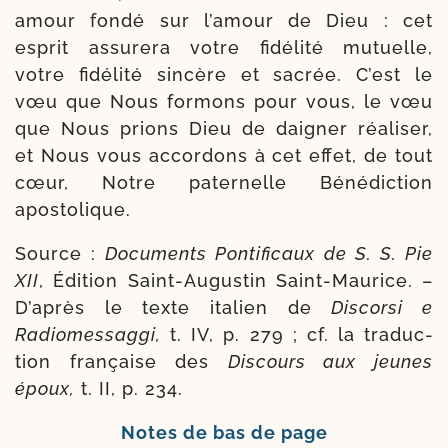
amour fon­dé sur l’amour de Dieu : cet
esprit assu­re­ra votre fidé­li­té mutuelle,
votre fidé­li­té sin­cère et sacrée. C’est le
vœu que Nous for­mons pour vous, le vœu
que Nous prions Dieu de dai­gner réa­li­ser,
et Nous vous accor­dons à cet effet, de tout
cœur, Notre pater­nelle Bénédiction
apostolique.
Source :
Documents Pontificaux de S. S. Pie
XII
, Édition Saint-​Augustin Saint-​Maurice. –
D’après le texte ita­lien de
Discorsi e
Radiomessaggi,
t. IV, p. 279 ; cf. la tra­duc­
tion fran­çaise des
Discours aux jeunes
époux,
t. II, p. 234.
Notes de bas de page