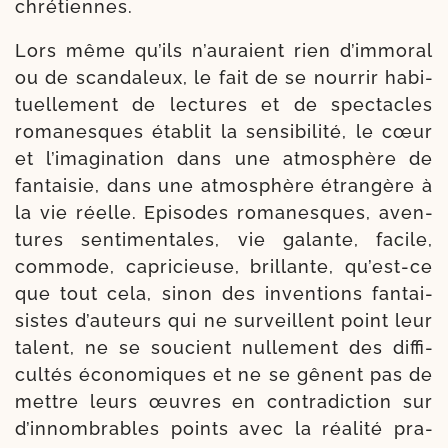
chrétiennes.
Lors même qu’ils n’auraient rien d’immoral
ou de scan­da­leux, le fait de se nour­rir habi­
tuel­le­ment de lec­tures et de spec­tacles
roma­nesques éta­blit la sen­si­bi­li­té, le cœur
et l’imagination dans une atmo­sphère de
fan­tai­sie, dans une atmo­sphère étran­gère à
la vie réelle. Episodes roma­nesques, aven­
tures sen­ti­men­tales, vie galante, facile,
com­mode, capri­cieuse, brillante, qu’est-ce
que tout cela, sinon des inven­tions fan­tai­
sistes d’auteurs qui ne sur­veillent point leur
talent, ne se sou­cient nul­le­ment des dif­fi­
cul­tés éco­no­miques et ne se gênent pas de
mettre leurs œuvres en contra­dic­tion sur
d’innombrables points avec la réa­li­té pra­