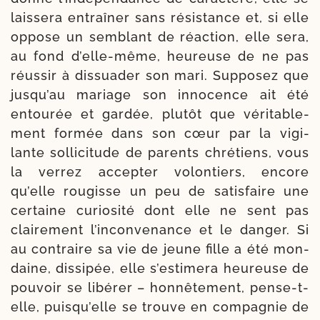
lais­se­ra entraî­ner sans résis­tance et, si elle
oppose un sem­blant de réac­tion, elle sera,
au fond d’elle-même, heu­reuse de ne pas
réus­sir à dis­sua­der son mari. Supposez que
jusqu’au mariage son inno­cence ait été
entou­rée et gar­dée, plu­tôt que véri­ta­ble­
ment for­mée dans son cœur par la vigi­
lante sol­li­ci­tude de parents chré­tiens, vous
la ver­rez accep­ter volon­tiers, encore
qu’elle rou­gisse un peu de satis­faire une
cer­taine curio­si­té dont elle ne sent pas
clai­re­ment l’inconvenance et le dan­ger. Si
au con­traire sa vie de jeune fille a été mon­
daine, dis­si­pée, elle s’estimera heu­reuse de
pou­voir se libé­rer – hon­nê­te­ment, pense-​t-​
elle, puis­qu’elle se trouve en com­pa­gnie de