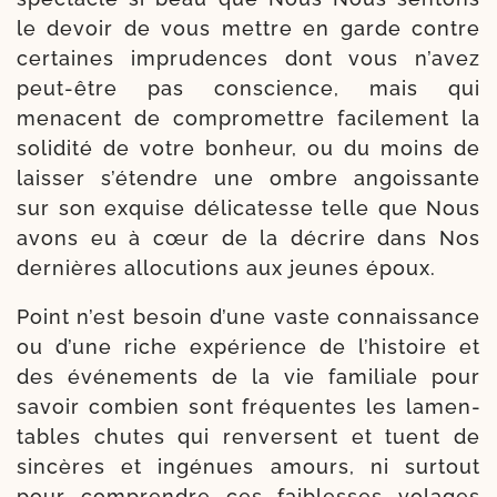
le devoir de vous mettre en garde contre
cer­taines impru­dences dont vous n’avez
peut-​être pas conscience, mais qui
menacent de com­pro­mettre faci­le­ment la
soli­di­té de votre bon­heur, ou du moins de
lais­ser s’étendre une ombre angois­sante
sur son exquise déli­ca­tesse telle que Nous
avons eu à cœur de la décrire dans Nos
der­nières allo­cu­tions aux jeunes époux.
Point n’est besoin d’une vaste connais­sance
ou d’une riche expé­rience de l’histoire et
des évé­ne­ments de la vie fami­liale pour
savoir com­bien sont fré­quentes les lamen­
tables chutes qui ren­versent et tuent de
sin­cères et ingé­nues amours, ni sur­tout
pour com­prendre ces fai­blesses volages