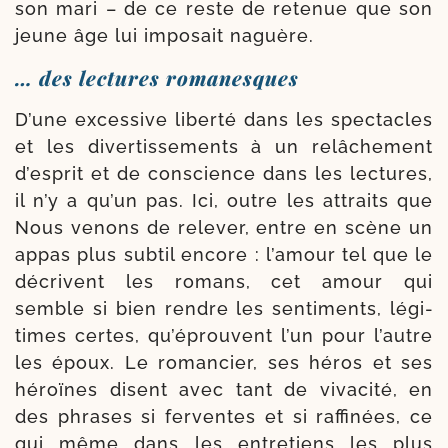
son mari – de ce reste de rete­nue que son
jeune âge lui impo­sait naguère.
… des lectures romanesques
D’une exces­sive liber­té dans les spec­tacles
et les diver­tis­se­ments à un relâ­che­ment
d’esprit et de conscience dans les lec­tures,
il n’y a qu’un pas. Ici, outre les attraits que
Nous venons de rele­ver, entre en scène un
appas plus sub­til encore : l’amour tel que le
décrivent les romans, cet amour qui
semble si bien rendre les sen­ti­ments, légi­
times certes, qu’éprouvent l’un pour l’autre
les époux. Le roman­cier, ses héros et ses
héroïnes disent avec tant de viva­ci­té, en
des phrases si fer­ventes et si raf­fi­nées, ce
qui même dans les entre­tiens les plus