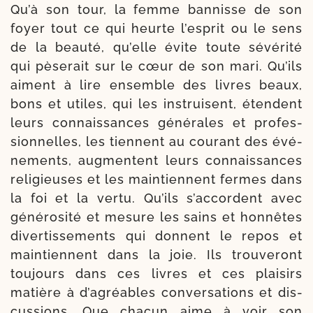
Qu’à son tour, la femme ban­nisse de son
foyer tout ce qui heurte l’esprit ou le sens
de la beau­té, qu’elle évite toute sévé­ri­té
qui pèse­rait sur le cœur de son mari. Qu’ils
aiment à lire ensemble des livres beaux,
bons et utiles, qui les ins­truisent, étendent
leurs connais­sances géné­rales et pro­fes­
sion­nelles, les tiennent au cou­rant des évé­
ne­ments, aug­mentent leurs connais­sances
reli­gieuses et les main­tiennent fermes dans
la foi et la ver­tu. Qu’ils s’accordent avec
géné­ro­si­té et mesure les sains et hon­nêtes
diver­tis­se­ments qui donnent le repos et
main­tiennent dans la joie. Ils trou­ve­ront
tou­jours dans ces livres et ces plai­sirs
matière à d’agréables conver­sa­tions et dis­
cus­sions. Que cha­cun aime à voir son