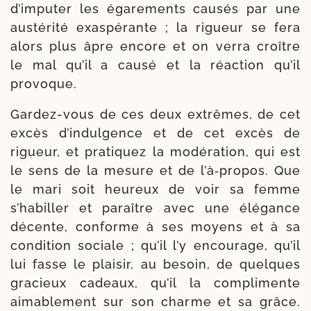
d’imputer les éga­re­ments cau­sés par une
aus­té­ri­té exas­pé­rante ; la rigueur se fera
alors plus âpre encore et on ver­ra croître
le mal qu’il a cau­sé et la réac­tion qu’il
provoque.
Gardez-​vous de ces deux extrêmes, de cet
excès d’indulgence et de cet excès de
rigueur, et pra­ti­quez la modé­ra­tion, qui est
le sens de la mesure et de l’à‑propos. Que
le mari soit heu­reux de voir sa femme
s’habiller et paraître avec une élé­gance
décente, conforme à ses moyens et à sa
condi­tion sociale ; qu’il l’y encou­rage, qu’il
lui fasse le plai­sir, au besoin, de quelques
gra­cieux cadeaux, qu’il la com­plimente
aima­ble­ment sur son charme et sa grâce.