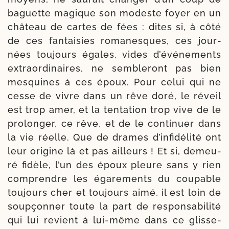
baguette magique son modeste foyer en un
châ­teau de cartes de fées : dites si, à côté
de ces fan­tai­sies roma­nesques, ces jour­
nées tou­jours égales, vides d’événements
extra­or­di­naires, ne sem­ble­ront pas bien
mes­quines à ces époux. Pour celui qui ne
cesse de vivre dans un rêve doré, le réveil
est trop amer, et la ten­ta­tion trop vive de le
pro­lon­ger, ce rêve, et de le conti­nuer dans
la vie réelle. Que de drames d’infi­délité ont
leur ori­gine là et pas ailleurs ! Et si, demeu­
ré fidèle, l’un des époux pleure sans y rien
com­prendre les éga­re­ments du cou­pable
tou­jours cher et tou­jours aimé, il est loin de
soup­çon­ner toute la part de res­pon­sa­bi­li­té
qui lui revient à lui-​même dans ce glis­se­