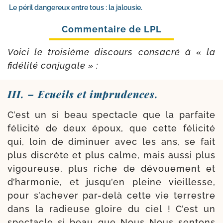
Le péril dangereux entre tous : la jalousie.
Voici le troi­sième dis­cours consa­cré à « la
fidé­li­té conjugale » :
III. – Ecueils et imprudences.
C’est un si beau spec­tacle que la par­faite
féli­ci­té de deux époux, que cette féli­ci­té
qui, loin de dimi­nuer avec les ans, se fait
plus dis­crète et plus calme, mais aus­si plus
vigou­reuse, plus riche de dévoue­ment et
d’harmonie, et jusqu’en pleine vieillesse,
pour s’achever par-​delà cette vie ter­restre
dans la radieuse gloire du ciel ! C’est un
spec­tacle si beau que Nous Nous sen­tons