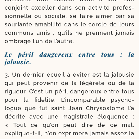
conjoint excel­ler dans son acti­vi­té pro­fes­
sion­nelle ou sociale, se faire aimer par sa
sou­riante ama­bi­li­té dans le cercle de leurs
com­muns amis ; qu’ils ne prennent jamais
ombrage l’un de l’autre.
Le péril dangereux entre tous : la
jalousie.
3. Un der­nier écueil à évi­ter est la jalou­sie
qui peut pro­ve­nir de la légè­re­té ou de la
rigueur. C’est un péril dan­ge­reux entre tous
pour la fidé­li­té. L’incomparable psy­cho­
logue que fut saint Jean Chrysos­tome l’a
décrite avec une magis­trale élo­quence :
« Tout ce qu’on peut dire de ce mal,
explique-​t-​il, n’en expri­me­ra jamais assez la