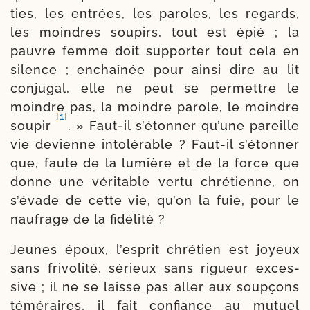
ties, les entrées, les paroles, les regards,
les moin­dres sou­pirs, tout est épié ; la
pauvre femme doit sup­por­ter tout cela en
silence ; enchaî­née pour ain­si dire au lit
conju­gal, elle ne peut se per­mettre le
moindre pas, la moindre parole, le moindre
[1]
sou­pir
. » Faut-​il s’étonner qu’une pareille
vie devienne into­lé­rable ? Faut-​il s’étonner
que, faute de la lumière et de la force que
donne une véri­table ver­tu chré­tienne, on
s’évade de cette vie, qu’on la fuie, pour le
nau­frage de la fidélité ?
Jeunes époux, l’esprit chré­tien est joyeux
sans fri­vo­li­té, sérieux sans rigueur exces­
sive ; il ne se laisse pas aller aux soup­çons
témé­raires, il fait confiance au mutuel