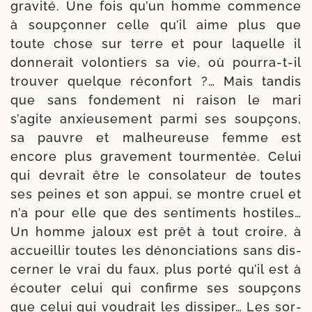
gra­vi­té. Une fois qu’un homme com­mence
à soup­çon­ner celle qu’il aime plus que
toute chose sur terre et pour laquelle il
don­ne­rait volon­tiers sa vie, où pourra-​t-​il
trou­ver quelque récon­fort ?… Mais tan­dis
que sans fon­de­ment ni rai­son le mari
s’agite anxieu­se­ment par­mi ses soup­çons,
sa pauvre et mal­heu­reuse femme est
encore plus grave­ment tour­men­tée. Celui
qui devrait être le conso­la­teur de toutes
ses peines et son appui, se montre cruel et
n’a pour elle que des senti­ments hos­tiles…
Un homme jaloux est prêt à tout croire, à
accueillir toutes les dénon­cia­tions sans dis­
cer­ner le vrai du faux, plus por­té qu’il est à
écou­ter celui qui confirme ses soup­çons
que celui qui vou­drait les dis­si­per… Les sor­