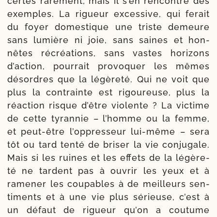
certes rare­ment, mais il s’en ren­contre des
exemples. La rigueur exces­sive, qui ferait
du foyer domes­tique une triste demeure
sans lumière ni joie, sans saines et hon­
nêtes récréa­tions, sans vastes hori­zons
d’action, pour­rait pro­vo­quer les mêmes
désordres que la légè­re­té. Qui ne voit que
plus la contrainte est rigou­reuse, plus la
réac­tion risque d’être vio­lente ? La vic­time
de cette tyran­nie – l’homme ou la femme,
et peut-​être l’oppresseur lui-​même – sera
tôt ou tard ten­té de bri­ser la vie conju­gale.
Mais si les ruines et les effets de la légè­re­
té ne tar­dent pas à ouvrir les yeux et à
rame­ner les cou­pables à de meilleurs sen­
ti­ments et à une vie plus sérieuse, c’est à
un défaut de rigueur qu’on a cou­tume