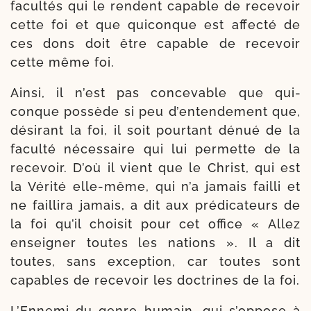
facul­tés qui le rendent capable de rece­voir
cette foi et que qui­conque est affec­té de
ces dons doit être capable de rece­voir
cette même foi.
Ainsi, il n’est pas conce­vable que qui­
conque pos­sède si peu d’en­ten­de­ment que,
dési­rant la foi, il soit pour­tant dénué de la
facul­té néces­saire qui lui per­mette de la
rece­voir. D’où il vient que le Christ, qui est
la Vérité elle-​même, qui n’a jamais failli et
ne failli­ra jamais, a dit aux pré­di­ca­teurs de
la foi qu’il choi­sit pour cet office « Allez
ensei­gner toutes les nations ». Il a dit
toutes, sans excep­tion, car toutes sont
capables de rece­voir les doc­trines de la foi.
L’Ennemi du genre humain, qui s’op­pose à