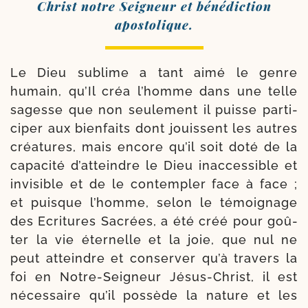
Christ notre Seigneur et béné­dic­tion
apostolique.
Le Dieu sublime a tant aimé le genre
humain, qu’Il créa l’homme dans une telle
sagesse que non seule­ment il puisse par­ti­
ci­per aux bien­faits dont jouissent les autres
créa­tures, mais encore qu’il soit doté de la
capa­ci­té d’at­teindre le Dieu inac­ces­sible et
invi­sible et de le contem­pler face à face ;
et puisque l’homme, selon le témoi­gnage
des Ecritures Sacrées, a été créé pour goû­
ter la vie éter­nelle et la joie, que nul ne
peut atteindre et conser­ver qu’à tra­vers la
foi en Notre-​Seigneur Jésus-​Christ, il est
néces­saire qu’il pos­sède la nature et les