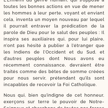
toutes les bonnes actions en vue de mener
les hommes à leur perte, voyant et enviant
cela, inven­ta un moyen nou­veau par lequel
il pour­rait entra­ver la pré­di­ca­tion de la
parole de Dieu pour le salut des peuples : Il
ins­pi­ra ses auxi­liaires qui, pour lui plaire,
n’ont pas hési­té à publier à l’é­tran­ger que
les Indiens de l’Occident et du Sud, et
d’autres peuples dont Nous avons eu
récem­ment connais­sance, devraient être
trai­tés comme des bêtes de somme créées
pour nous ser­vir, pré­ten­dant qu’ils sont
inca­pables de rece­voir la Foi Catholique.
Nous qui, bien qu’in­digne de cet hon­neur,
exer­çons sur terre le pou­voir de Notre-​