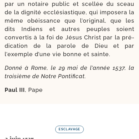
par un notaire public et scel­lée du sceau
de la digni­té ecclé­sias­tique, qui impo­se­ra la
même obéis­sance que l’o­ri­gi­nal, que les
dits Indiens et autres peuples soient
conver­tis à la foi de Jésus Christ par la pré­
di­ca­tion de la parole de Dieu et par
l’exemple d’une vie bonne et sainte.
Donné à Rome, le 29 mai de l’an­née 1537, la
troi­sième de Notre Pontificat.
Paul III
, Pape
ESCLAVAGE
2 juin 1537