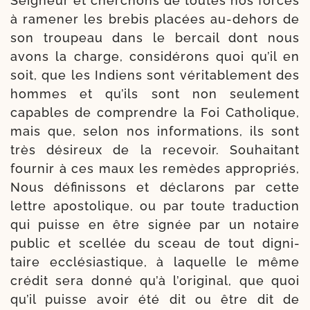
Seigneur et cher­chons de toutes nos forces
à rame­ner les bre­bis pla­cées au-​dehors de
son trou­peau dans le ber­cail dont nous
avons la charge, consi­dé­rons quoi qu’il en
soit, que les Indiens sont véri­ta­ble­ment des
hommes et qu’ils sont non seule­ment
capables de com­prendre la Foi Catholique,
mais que, selon nos infor­ma­tions, ils sont
très dési­reux de la rece­voir. Souhaitant
four­nir à ces maux les remèdes appro­priés,
Nous défi­nis­sons et décla­rons par cette
lettre apos­to­lique, ou par toute tra­duc­tion
qui puisse en être signée par un notaire
public et scel­lée du sceau de tout digni­
taire ecclé­sias­tique, à laquelle le même
cré­dit sera don­né qu’à l’o­ri­gi­nal, que quoi
qu’il puisse avoir été dit ou être dit de