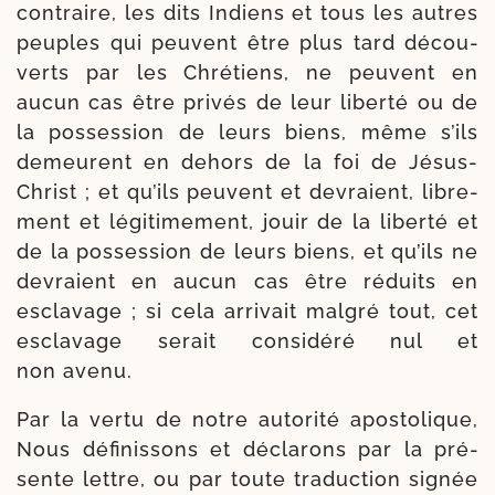
contraire, les dits Indiens et tous les autres
peuples qui peuvent être plus tard décou­
verts par les Chrétiens, ne peuvent en
aucun cas être pri­vés de leur liber­té ou de
la pos­ses­sion de leurs biens, même s’ils
demeurent en dehors de la foi de Jésus-​
Christ ; et qu’ils peuvent et devraient, libre­
ment et légi­ti­me­ment, jouir de la liber­té et
de la pos­ses­sion de leurs biens, et qu’ils ne
devraient en aucun cas être réduits en
escla­vage ; si cela arri­vait mal­gré tout, cet
escla­vage serait consi­dé­ré nul et
non avenu.
Par la ver­tu de notre auto­ri­té apos­to­lique,
Nous défi­nis­sons et décla­rons par la pré­
sente lettre, ou par toute tra­duc­tion signée