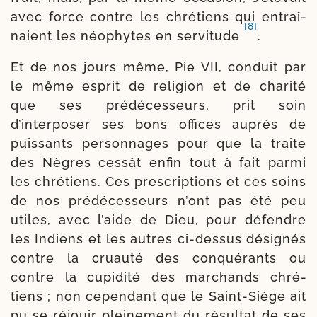
avec force contre les chré­tiens qui entraî­
[8]
naient les néo­phytes en ser­vi­tude
.
Et de nos jours même, Pie VII, con­duit par
le même esprit de reli­gion et de cha­ri­té
que ses pré­dé­ces­seurs, prit soin
d’interposer ses bons offices auprès de
puis­sants per­son­nages pour que la traite
des Nègres ces­sât enfin tout à fait par­mi
les chré­tiens. Ces pres­crip­tions et ces soins
de nos pré­décesseurs n’ont pas été peu
utiles, avec l’aide de Dieu, pour défendre
les Indiens et les autres ci-​dessus dési­gnés
contre la cruau­té des conqué­rants ou
contre la cupi­di­té des mar­chands chré­
tiens ; non cepen­dant que le Saint-​Siège ait
pu se réjouir pleine­ment du résul­tat de ses