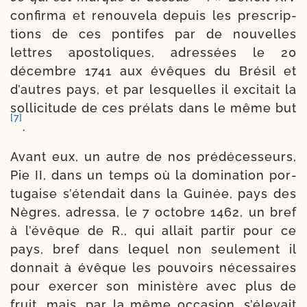
confir­ma et renou­ve­la depuis les pres­crip­
tions de ces pon­tifes par de nou­velles
lettres apos­to­liques, adres­sées le 20
décembre 1741 aux évêques du Brésil et
d’autres pays, et par les­quelles il exci­tait la
sol­li­ci­tude de ces pré­lats dans le même but
[7]
.
Avant eux, un autre de nos prédéces­seurs,
Pie II, dans un temps où la domi­na­tion por­
tu­gaise s’étendait dans la Guinée, pays des
Nègres, adres­sa, le 7 octobre 1462, un bref
à l’évêque de R., qui allait par­tir pour ce
pays, bref dans lequel non seule­ment il
don­nait à évêque les pou­voirs néces­saires
pour exer­cer son minis­tère avec plus de
fruit, mais, par la même occa­sion, s’élevait