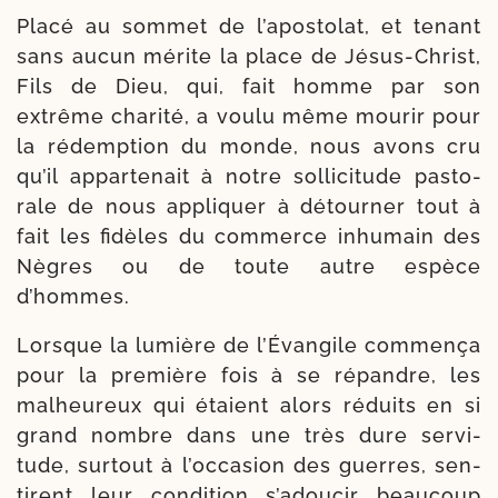
Placé au som­met de l’apostolat, et tenant
sans aucun mérite la place de Jésus-​Christ,
Fils de Dieu, qui, fait homme par son
extrême cha­ri­té, a vou­lu même mou­rir pour
la rédemp­tion du monde, nous avons cru
qu’il appar­te­nait à notre sol­li­ci­tude pasto­
rale de nous appli­quer à détour­ner tout à
fait les fidèles du com­merce inhu­main des
Nègres ou de toute autre espèce
d’hommes.
Lorsque la lumière de l’Évangile com­mença
pour la pre­mière fois à se répandre, les
mal­heu­reux qui étaient alors réduits en si
grand nombre dans une très dure ser­vi­
tude, sur­tout à l’occasion des guerres, sen­
tirent leur condi­tion s’adoucir beau­coup