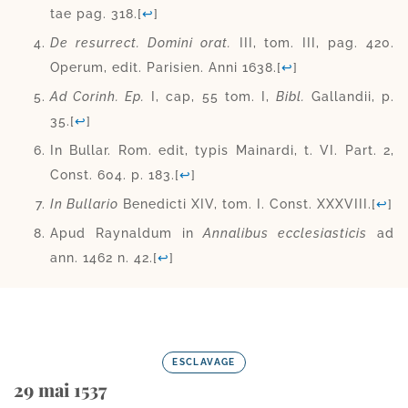
tae pag. 318.
[
↩
]
De resur­rect. Domini orat.
III, tom. III, pag. 420.
Operum, edit. Parisien. Anni 1638.
[
↩
]
Ad Corinh. Ep.
I, cap, 55 tom. I,
Bibl.
Gallandii, p.
35.
[
↩
]
In Bullar. Rom. edit, typis Mainardi, t. VI. Part. 2,
Const. 604. p. 183.
[
↩
]
In Bullario
Benedicti XIV, tom. I. Const. XXXVIII.
[
↩
]
Apud Raynaldum in
Annalibus eccle­sias­ti­cis
ad
ann. 1462 n. 42.
[
↩
]
ESCLAVAGE
29 mai 1537