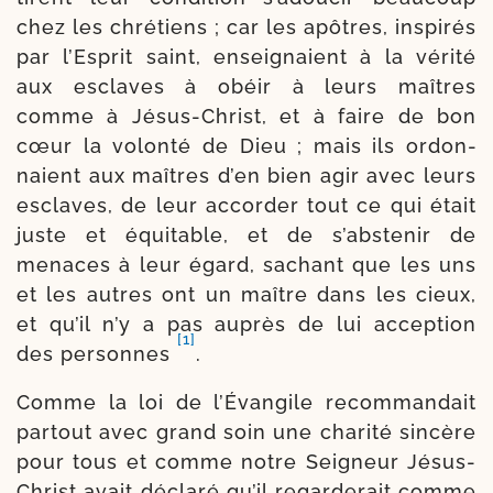
chez les chré­tiens ; car les apôtres, ins­pi­rés
par l’Esprit saint, ensei­gnaient à la véri­té
aux esclaves à obéir à leurs maîtres
comme à Jésus-​Christ, et à faire de bon
cœur la volon­té de Dieu ; mais ils ordon­
naient aux maîtres d’en bien agir avec leurs
esclaves, de leur accor­der tout ce qui était
juste et équita­ble, et de s’abstenir de
menaces à leur égard, sachant que les uns
et les autres ont un maître dans les cieux,
et qu’il n’y a pas auprès de lui accep­tion
[1]
des per­sonnes
.
Comme la loi de l’Évangile recom­mandait
par­tout avec grand soin une cha­ri­té sin­cère
pour tous et comme notre Seigneur Jésus-​
Christ avait dé­claré qu’il regar­de­rait comme