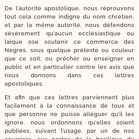
De l’autorité apos­to­lique, nous réprou­vons
tout cela comme indigne du nom chré­tien,
et par la même auto­ri­té, nous défen­dons
sévè­re­ment qu’aucun ecclé­sias­tique ou
laïque ose sou­te­nir ce com­merce des
Nègres, sous quelque pré­texte ou cou­leur
que ce soit, ou prê­cher ou ensei­gner en
public et en par­ti­cu­lier contre les avis que
nous don­nons dans ces lettres
apostoliques.
Et afin que ces lettres par­viennent plus
faci­le­ment à la connais­sance de tous et
que per­sonne ne puisse allé­guer qu’il les
ignore, nous ordon­nons qu’elles soient
publiées, sui­vant l’usage, par un de nos