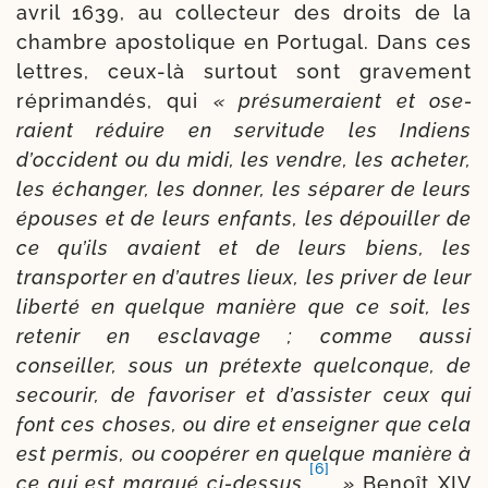
avril 1639, au col­lecteur des droits de la
chambre apos­tolique en Portugal. Dans ces
lettres, ceux-​là sur­tout sont gra­ve­ment
répri­mandés, qui
« pré­su­me­raient et ose­
raient réduire en ser­vi­tude les Indiens
d’occident ou du midi, les vendre, les ache­ter,
les échan­ger, les don­ner, les sépa­rer de leurs
épouses et de leurs enfants, les dépouiller de
ce qu’ils avaient et de leurs biens, les
transpor­ter en d’autres lieux, les pri­ver de leur
liber­té en quelque manière que ce soit, les
rete­nir en escla­vage ; comme aus­si
conseiller, sous un pré­texte quelcon­que, de
secou­rir, de favo­ri­ser et d’assister ceux qui
font ces choses, ou dire et ensei­gner que cela
est per­mis, ou coopé­rer en quelque manière à
[6]
ce qui est mar­qué ci-​dessus
. »
Benoît XIV