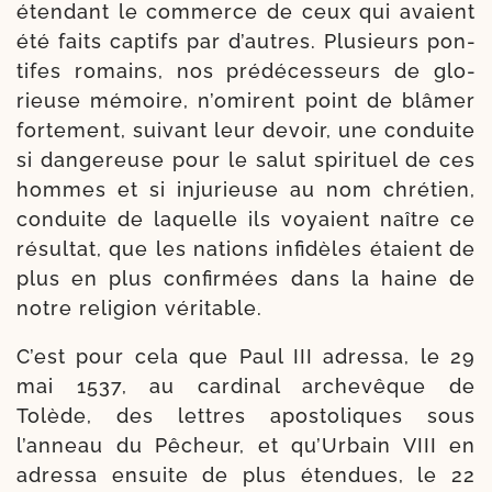
éten­dant le com­merce de ceux qui avaient
été faits cap­tifs par d’autres. Plusieurs pon­
tifes romains, nos pré­décesseurs de glo­
rieuse mémoire, n’omirent point de blâ­mer
for­te­ment, sui­vant leur devoir, une conduite
si dan­ge­reuse pour le salut spi­ri­tuel de ces
hommes et si inju­rieuse au nom chré­tien,
conduite de laquelle ils voyaient naître ce
résul­tat, que les nations infi­dèles étaient de
plus en plus confir­mées dans la haine de
notre reli­gion véritable.
C’est pour cela que Paul III adres­sa, le 29
mai 1537, au car­di­nal archevê­que de
Tolède, des lettres apostoli­ques sous
l’anneau du Pêcheur, et qu’Urbain VIII en
adres­sa ensuite de plus éten­dues, le 22