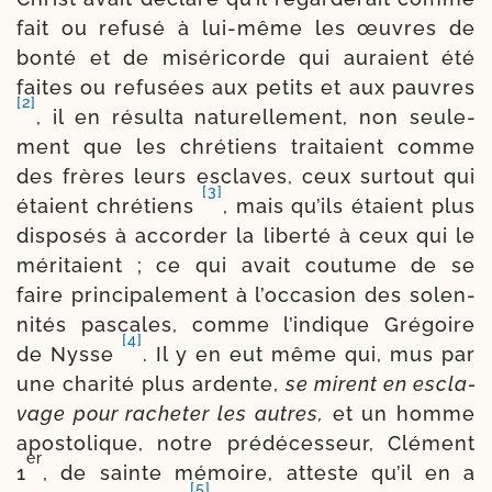
fait ou refu­sé à lui-​même les œuvres de
bon­té et de misé­ri­corde qui auraient été
fai­tes ou refu­sées aux petits et aux pau­vres
[2]
, il en résul­ta natu­rel­le­ment, non seule­
ment que les chré­tiens trai­taient comme
des frères leurs esclaves, ceux sur­tout qui
[3]
étaient chré­tiens
, mais qu’ils étaient plus
dis­po­sés à accor­der la liber­té à ceux qui le
méri­taient ; ce qui avait cou­tume de se
faire princi­palement à l’occasion des solen­
ni­tés pas­cales, comme l’indique Grégoire
[4]
de Nysse
. Il y en eut même qui, mus par
une cha­ri­té plus ardente,
se mi­rent en escla­
vage pour rache­ter les autres,
et un homme
apos­to­lique, notre pré­dé­ces­seur, Clément
er
1
, de sainte mémoire, atteste qu’il en a
[5]