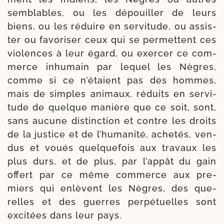
sem­blables, ou les dépouiller de leurs
biens, ou les réduire en ser­vi­tude, ou assis­
ter ou favo­ri­ser ceux qui se per­mettent ces
vio­lences à leur égard, ou exer­cer ce com­
merce inhu­main par lequel les Nègres,
comme si ce n’étaient pas des hommes,
mais de simples ani­maux, réduits en ser­vi­
tude de quelque ma­nière que ce soit, sont,
sans aucune dis­tinc­tion et contre les droits
de la jus­tice et de l’humanité, ache­tés, ven­
dus et voués quel­que­fois aux tra­vaux les
plus durs, et de plus, par l’appât du gain
offert par ce même com­merce aux pre­
miers qui enlèvent les Nègres, des que­
relles et des guer­res per­pé­tuelles sont
exci­tées dans leur pays.