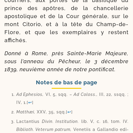
cour­riers, aux portes de la basi­lique du
prince des apôtres, de la chan­cel­le­rie
apostoli­que et de la Cour géné­rale, sur le
mont Citorio, et à la tête du Champ-​de-​
Flore, et que les exem­plaires y res­tent
affichés.
Donné à Rome, près Sainte-​Marie Majeure,
sous l’anneau du Pêcheur, le 3 décembre
1839, neu­vième année de notre pontificat.
Notes de bas de page
Ad Ephesios,
VI, 5, sqq. –
Ad Coloss.,
III, 22, ssqq. ;
IV, 1.
[
↩
]
Matthæi,
XXV, 35, sqq.
[
↩
]
Lactantius
Divin. Institution.
lib. V, c. 16, tom. IV.
Biblioth. Veterum patrum,
Venetiis a Gallandio edi­