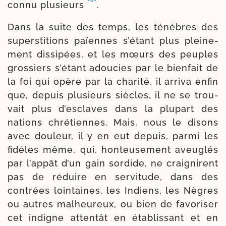
connu plu­sieurs
.
Dans la suite des temps, les ténèbres des
super­sti­tions païennes s’étant plus plei­ne­
ment dis­si­pées, et les mœurs des peuples
gros­siers s’étant adou­cies par le bien­fait de
la foi qui opère par la cha­ri­té, il arri­va enfin
que, depuis plu­sieurs siècles, il ne se trou­
vait plus d’esclaves dans la plu­part des
nations chré­tiennes. Mais, nous le disons
avec dou­leur, il y en eut depuis, par­mi les
fidèles même, qui, hon­teu­se­ment aveu­glés
par l’appât d’un gain sor­dide, ne crai­gnirent
pas de réduire en ser­vi­tude, dans des
contrées lointai­nes, les Indiens, les Nègres
ou autres mal­heu­reux, ou bien de favo­ri­ser
cet indigne atten­tât en éta­blis­sant et en