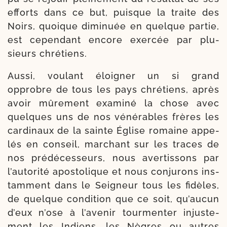
efforts dans ce but, puisque la traite des
Noirs, quoique dimi­nuée en quelque par­tie,
est cepen­dant encore exer­cée par plu­
sieurs chrétiens.
Aussi, vou­lant éloi­gner un si grand
opprobre de tous les pays chré­tiens, après
avoir mûre­ment exa­mi­né la chose avec
quelques uns de nos véné­rables frères les
car­di­naux de la sainte Église romaine appe­
lés en conseil, mar­chant sur les traces de
nos pré­dé­ces­seurs, nous aver­tis­sons par
l’auto­rité apos­to­lique et nous conju­rons ins­
tam­ment dans le Seigneur tous les fidèles,
de quelque condi­tion que ce soit, qu’aucun
d’eux n’ose à l’avenir tour­men­ter injus­te­
ment les Indiens, les Nègres ou autres