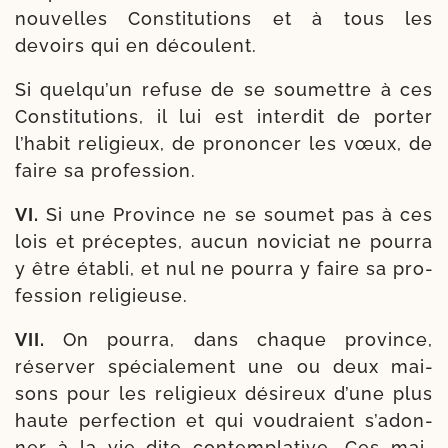
nou­velles Constitutions et à tous les
devoirs qui en découlent.
Si quel­qu’un refuse de se sou­mettre à ces
Constitutions, il lui est inter­dit de por­ter
l’ha­bit reli­gieux, de pro­non­cer les vœux, de
faire sa profession.
VI.
Si une Province ne se sou­met pas à ces
lois et pré­ceptes, aucun novi­ciat ne pour­ra
y être éta­bli, et nul ne pour­ra y faire sa pro­
fes­sion religieuse.
VII.
On pour­ra, dans chaque pro­vince,
réser­ver spé­cia­le­ment une ou deux mai­
sons pour les reli­gieux dési­reux d’une plus
haute per­fection et qui vou­draient s’a­don­
ner à la vie dite contem­pla­tive. Ces mai­