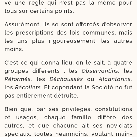
vé une règle qui n’est pas la même pour
tous sur cer­tains points.
Assurément, ils se sont effor­cés d’observer
les pres­crip­tions des lois com­munes, mais
les uns plus rigou­reu­se­ment, les autres
moins.
C’est ce qui don­na lieu, on le sait, à quatre
groupes dif­fé­rents : les
Observantins,
les
Réformés,
les
Déchaussés
ou
Alcantarins,
les
Récollets.
Et cepen­dant la Société ne fut
pas entiè­re­ment détruite.
Bien que, par ses pri­vi­lèges, consti­tu­tions
et usages, chaque famille dif­fère des
autres, et que cha­cune ait ses novi­ciats
spé­ciaux, toutes néan­moins, vou­lant main­