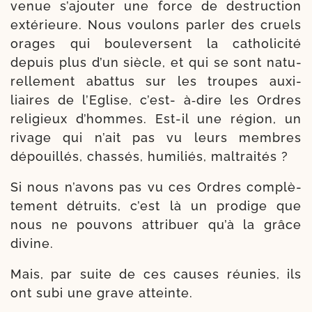
venue s’ajouter une force de des­truc­tion
exté­rieure. Nous vou­lons par­ler des cruels
orages qui bou­le­versent la catho­li­ci­té
depuis plus d’un siècle, et qui se sont natu­
rel­le­ment abat­tus sur les troupes auxi­
liaires de l’Eglise, c’est- à‑dire les Ordres
reli­gieux d’hommes. Est-​il une région, un
rivage qui n’ait pas vu leurs membres
dépouillés, chas­sés, humi­liés, maltraités ?
Si nous n’a­vons pas vu ces Ordres com­plè­
te­ment détruits, c’est là un pro­dige que
nous ne pou­vons attri­buer qu’à la grâce
divine.
Mais, par suite de ces causes réunies, ils
ont subi une grave atteinte.