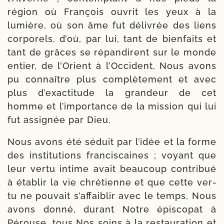
région où François ouvrit les yeux à la
lumière, où son âme fut déli­vrée des liens
cor­po­rels, d’où, par lui, tant de bien­faits et
tant de grâces se répan­dirent sur le monde
entier, de l’Orient à l’Occident, Nous avons
pu connaître plus com­plè­te­ment et avec
plus d’exactitude la gran­deur de cet
homme et l’importance de la mis­sion qui lui
fut assi­gnée par Dieu.
Nous avons été séduit par l’idée et la forme
des ins­ti­tu­tions fran­ciscaines ; voyant que
leur ver­tu intime avait beau­coup contri­bué
à éta­blir la vie chré­tienne et que cette ver­
tu ne pou­vait s’affaiblir avec le temps, Nous
avons don­né, durant Notre épis­co­pat à
Pérouse, tous Nos soins à la res­tau­ra­tion et