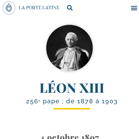
LÉON XIII
256ᵉ pape ; de 1878 à 1903
4 octobre 1897