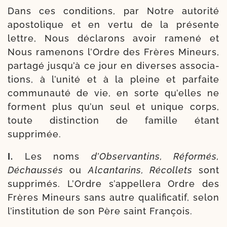
Dans ces condi­tions, par Notre auto­ri­té
apos­to­lique et en ver­tu de la pré­sente
lettre, Nous décla­rons avoir rame­né et
Nous rame­nons l’Ordre des Frères Mineurs,
par­ta­gé jus­qu’à ce jour en diverses asso­cia­
tions, à l’u­ni­té et à la pleine et par­faite
com­mu­nau­té de vie, en sorte qu’elles ne
forment plus qu’un seul et unique corps,
toute dis­tinc­tion de famille étant
supprimée.
I.
Les noms
d’Observantins, Réformés,
Déchaussés
ou
Alcantarins, Récollets
sont
sup­pri­més. L’Ordre s’ap­pel­le­ra Ordre des
Frères Mineurs sans autre qua­li­fi­ca­tif, selon
l’ins­ti­tu­tion de son Père saint François.