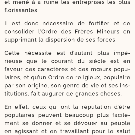
et mené à a ruine les entre­prises les plus
florissantes.
Il est donc néces­saire de for­ti­fier et de
conso­li­der l’Ordre des Frères Mineurs en
sup­pri­mant la dis­per­sion de ses forces.
Cette néces­si­té est d’au­tant plus impé­
rieuse que le cou­rant du siècle est en
faveur des carac­tères et des mœurs popu­
laires, et qu’un Ordre de reli­gieux, popu­laire
par son ori­gine, son genre de vie et ses ins­
ti­tu­tions, fait augu­rer de grandes choses.
En effet, ceux qui ont la répu­ta­tion d’être
popu­laires peuvent beau­coup plus faci­le­
ment se don­ner et se dévouer au peuple
en agis­sant et en tra­vaillant pour le salut