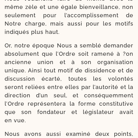
même zèle et une égale bien­veillance, non
seule­ment pour l’ac­com­plis­se­ment de
Notre charge, mais aus­si pour les motifs
indi­qués plus haut.
Or, notre époque Nous a sem­blé deman­der
abso­lu­ment que l’Ordre soit rame­né à ?on
ancienne union et à son orga­ni­sa­tion
unique. Ainsi tout motif de dis­si­dence et de
dis­cus­sion écar­té, toutes les volon­tés
seront reliées entre elles par l’au­to­ri­té et la
direc­tion d’un seul, et consé­quem­ment
l’Ordre repré­sen­te­ra la forme consti­tutive
que son fon­da­teur et légis­la­teur avait
en vue.
Nous avons aus­si exa­mi­né deux points,