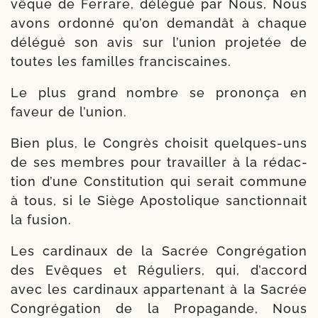
vêque de Ferrare, délé­gué par Nous, Nous
avons ordon­né qu’on deman­dât à chaque
délé­gué son avis sur l’u­nion pro­je­tée de
toutes les familles franciscaines.
Le plus grand nombre se pro­non­ça en
faveur de l’union.
Bien plus, le Congrès choi­sit quelques-​uns
de ses membres pour tra­vailler à la rédac­
tion d’une Constitution qui serait com­mune
à tous, si le Siège Apostolique sanc­tion­nait
la fusion.
Les car­di­naux de la Sacrée Congrégation
des Evêques et Réguliers, qui, d’ac­cord
avec les car­di­naux appar­te­nant à la Sacrée
Congréga­tion de la Propagande, Nous