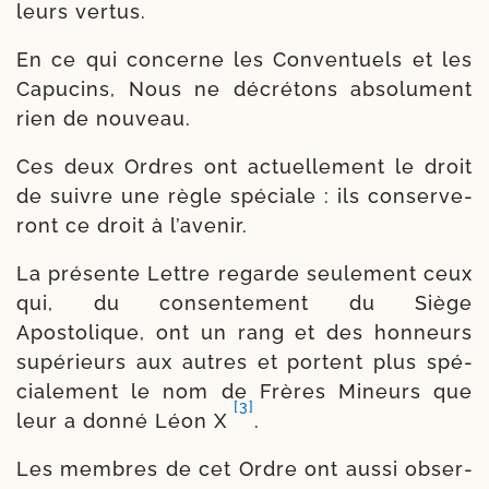
leurs vertus.
En ce qui concerne les Conventuels et les
Capucins, Nous ne décré­tons abso­lu­ment
rien de nouveau.
Ces deux Ordres ont actuel­le­ment le droit
de suivre une règle spé­ciale : ils conser­ve­
ront ce droit à l’avenir.
La pré­sente Lettre regarde seule­ment ceux
qui, du consen­te­ment du Siège
Apostolique, ont un rang et des hon­neurs
supé­rieurs aux autres et portent plus spé­
cia­le­ment le nom de Frères Mineurs que
[3]
leur a don­né Léon X
.
Les membres de cet Ordre ont aus­si obser­