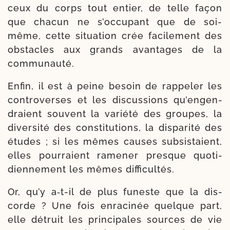
ceux du corps tout entier, de telle façon
que cha­cun ne s’occupant que de soi-​
même, cette situa­tion crée faci­le­ment des
obs­tacles aux grands avan­tages de la
communauté.
Enfin, il est à peine besoin de rap­pe­ler les
contro­verses et les dis­cussions qu’en­gen­
draient sou­vent la varié­té des groupes, la
diver­sité des consti­tu­tions, la dis­pa­ri­té des
études ; si les mêmes causes sub­sis­taient,
elles pour­raient rame­ner presque quo­ti­
dien­ne­ment les mêmes difficultés.
Or, qu’y a‑t-​il de plus funeste que la dis­
corde ? Une fois enra­ci­née quelque part,
elle détruit les prin­ci­pales sources de vie