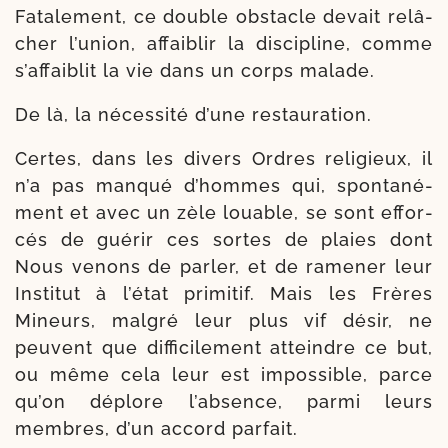
Fatalement, ce double obs­tacle devait relâ­
cher l’u­nion, affai­blir la dis­ci­pline, comme
s’affaiblit la vie dans un corps malade.
De là, la néces­si­té d’une restauration.
Certes, dans les divers Ordres reli­gieux, il
n’a pas man­qué d’hommes qui, spon­ta­né­
ment et avec un zèle louable, se sont effor­
cés de gué­rir ces sortes de plaies dont
Nous venons de par­ler, et de rame­ner leur
Institut à l’état pri­mi­tif. Mais les Frères
Mineurs, mal­gré leur plus vif désir, ne
peuvent que dif­fi­ci­le­ment atteindre ce but,
ou même cela leur est impos­sible, parce
qu’on déplore l’ab­sence, par­mi leurs
membres, d’un accord parfait.