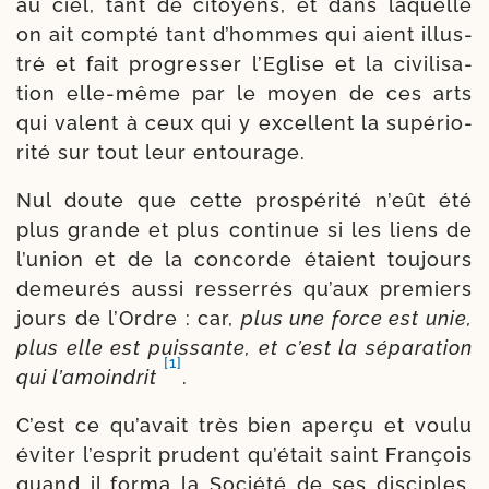
au ciel, tant de citoyens, et dans laquelle
on ait comp­té tant d’hommes qui aient illus­
tré et fait pro­gres­ser l’Eglise et la civi­li­sa­
tion elle-​même par le moyen de ces arts
qui valent à ceux qui y excellent la supé­rio­
ri­té sur tout leur entourage.
Nul doute que cette pros­pé­ri­té n’eût été
plus grande et plus con­tinue si les liens de
l’union et de la concorde étaient tou­jours
demeu­rés aus­si res­ser­rés qu’aux pre­miers
jours de l’Ordre : car,
plus une force est unie,
plus elle est puis­sante, et c’est la sépa­ra­tion
[1]
qui l’a­moin­drit
.
C’est ce qu’avait très bien aper­çu et vou­lu
évi­ter l’esprit pru­dent qu’était saint François
quand il for­ma la Société de ses dis­ciples,