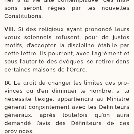
sons seront régies par les nou­velles
Constitutions.
VIII.
Si des reli­gieux ayant pro­non­cé leurs
vœux solen­nels refusent, pour de justes
motifs, d’accepter la dis­ci­pline éta­blie par
cette lettre, ils pour­ront, avec l’a­gré­ment et
sous l’autorité des évêques, se reti­rer dans
cer­taines mai­sons de l’Ordre.
IX.
Le droit de chan­ger les limites des pro­
vinces ou d’en dimi­nuer le nombre, si la
néces­si­té l’exige, appar­tien­dra au Ministre
géné­ral conjoin­te­ment avec les Définiteurs
géné­raux, après tou­te­fois qu’on aura
deman­dé l’avis des Définiteurs de ces
provinces.