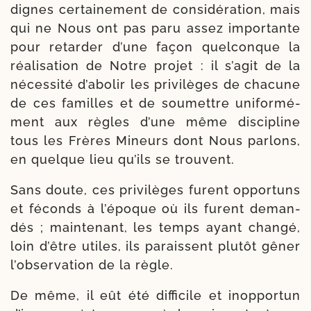
dignes cer­tai­ne­ment de consi­dé­ra­tion, mais
qui ne Nous ont pas paru assez impor­tante
pour retar­der d’une façon quel­conque la
réa­li­sa­tion de Notre pro­jet : il s’a­git de la
néces­si­té d’a­bo­lir les pri­vi­lèges de cha­cune
de ces familles et de sou­mettre uni­for­mé­
ment aux règles d’une même dis­ci­pline
tous les Frères Mineurs dont Nous par­lons,
en quelque lieu qu’ils se trouvent.
Sans doute, ces pri­vi­lèges furent oppor­tuns
et féconds à l’é­poque où ils furent deman­
dés ; main­te­nant, les temps ayant chan­gé,
loin d’être utiles, ils paraissent plu­tôt gêner
l’ob­ser­va­tion de la règle.
De même, il eût été dif­fi­cile et inop­por­tun