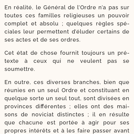
En réa­li­té, le Général de l’Ordre n’a pas sur
toutes ces familles reli­gieuses un pou­voir
com­plet et abso­lu ; quelques règles spé­
ciales leur per­mettent d’éluder cer­tains de
ses actes et de ses ordres.
Cet état de chose four­nit tou­jours un pré­
texte à ceux qui ne veulent pas se
soumettre.
En outre, ces diverses branches, bien que
réunies en un seul Ordre et consti­tuant en
quelque sorte un seul tout, sont divi­sées en
pro­vinces dif­fé­rentes ; elles ont des mai­
sons de novi­ciat dis­tinctes ; il en résulte
que cha­cune est por­tée à agir pour ses
propres inté­rêts et à les faire pas­ser avant