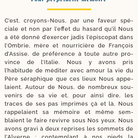
C’est, croyons-​Nous, par une faveur spé­
ciale et non par l’ef­fet du hasard qu’il Nous
a été don­né d’exer­cer jadis l’é­pis­co­pat dans
l’Ombrie, mère et nour­ri­cière de François
d’Assise, de pré­fé­rence à toute autre pro­
vince de l’Italie. Nous y avons pris
l’habitude de médi­ter avec amour la vie du
Père séra­phique que ces lieux Nous appe­
laient. Autour de Nous, de nom­breux sou­
ve­nirs de sa vie et, pour ain­si dire, les
traces de ses pas impri­més çà et là, Nous
rap­pe­laient sa mémoire et même sem­
blaient le faire revivre sous Nos yeux. Nous
avons gra­vi à deux reprises les som­mets de
l’Alverne ; contem­plant à nos pieds la