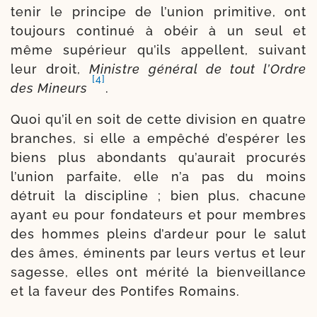
te­nir le prin­cipe de l’union pri­mi­tive, ont
tou­jours conti­nué à obéir à un seul et
même supé­rieur qu’ils appellent, sui­vant
leur droit,
Ministre géné­ral de tout l’Ordre
[4]
des Mineurs
.
Quoi qu’il en soit de cette divi­sion en quatre
branches, si elle a empê­ché d’es­pé­rer les
biens plus abon­dants qu’aurait pro­cu­rés
l’union par­faite, elle n’a pas du moins
détruit la dis­ci­pline ; bien plus, cha­cune
ayant eu pour fon­da­teurs et pour membres
des hommes pleins d’ar­deur pour le salut
des âmes, émi­nents par leurs ver­tus et leur
sagesse, elles ont méri­té la bien­veillance
et la faveur des Pontifes Romains.