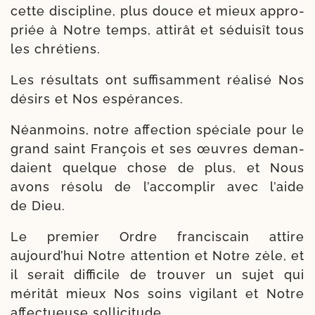
cette dis­ci­pline, plus douce et mieux appro­
priée à Notre temps, atti­rât et sédui­sît tous
les chrétiens.
Les résul­tats ont suf­fi­sam­ment réa­li­sé Nos
dési­rs et Nos espérances.
Néanmoins, notre affec­tion spé­ciale pour le
grand saint François et ses œuvres deman­
daient quelque chose de plus, et Nous
avons réso­lu de l’accomplir avec l’aide
de Dieu.
Le pre­mier Ordre fran­cis­cain attire
aujourd’hui Notre atten­tion et Notre zèle, et
il serait dif­fi­cile de trou­ver un sujet qui
méri­tât mieux Nos soins vigi­lant et Notre
affec­tueuse sollicitude.