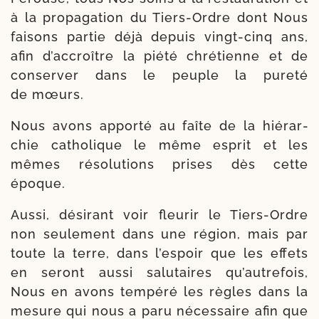
à la pro­pa­ga­tion du Tiers-​Ordre dont Nous
fai­sons par­tie déjà depuis vingt-​cinq ans,
afin d’accroître la pié­té chré­tienne et de
conser­ver dans le peuple la pure­té
de mœurs.
Nous avons appor­té au faîte de la hié­rar­
chie catho­lique le même esprit et les
mêmes réso­lu­tions prises dès cette
époque.
Aussi, dési­rant voir fleu­rir le Tiers-​Ordre
non seule­ment dans une région, mais par
toute la terre, dans l’espoir que les effets
en seront aus­si salu­taires qu’autrefois,
Nous en avons tem­pé­ré les règles dans la
mesure qui nous a paru néces­saire afin que