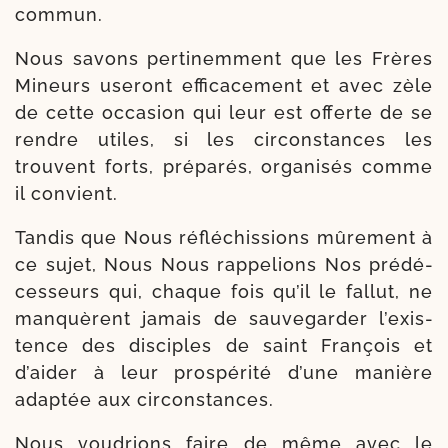
commun.
Nous savons per­ti­nem­ment que les Frères
Mineurs use­ront effi­ca­ce­ment et avec zèle
de cette occa­sion qui leur est offerte de se
rendre utiles, si les cir­cons­tances les
trouvent forts, pré­pa­rés, orga­ni­sés comme
il convient.
Tandis que Nous réflé­chis­sions mûre­ment à
ce sujet, Nous Nous rap­pe­lions Nos pré­dé­
ces­seurs qui, chaque fois qu’il le fal­lut, ne
man­quèrent jamais de sau­ve­gar­der l’exis­
tence des dis­ciples de saint François et
d’ai­der à leur pros­pé­ri­té d’une manière
adap­tée aux circonstances.
Nous vou­drions faire de même avec le