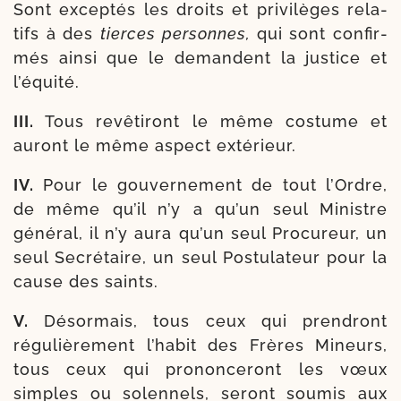
Sont excep­tés les droits et pri­vi­lèges rela­
tifs à des
tierces per­sonnes,
qui sont confir­
més ain­si que le demandent la jus­tice et
l’équité.
III.
Tous revê­ti­ront le même cos­tume et
auront le même aspect extérieur.
IV.
Pour le gou­ver­ne­ment de tout l’Ordre,
de même qu’il n’y a qu’un seul Ministre
géné­ral, il n’y aura qu’un seul Procureur, un
seul Secrétaire, un seul Postulateur pour la
cause des saints.
V.
Désormais, tous ceux qui pren­dront
régu­liè­re­ment l’ha­bit des Frères Mineurs,
tous ceux qui pro­non­ce­ront les vœux
simples ou solen­nels, seront sou­mis aux