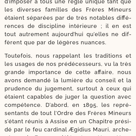
d’im­po­ser à tous une règle unique tant que
les diverses familles des Frères Mineurs
étaient sépa­rées par de très notables dif­fé­
rences de dis­ci­pline inté­rieure ; il en est
tout autre­ment aujourd’­hui qu’elles ne dif­
fèrent que par de légères nuances.
Toutefois, nous rap­pe­lant les tra­di­tions et
les usages de nos pré­décesseurs, vu la très
grande impor­tance de cette affaire, nous
avons deman­dé la lumière du conseil et la
pru­dence du juge­ment, sur­tout à ceux qui
étaient capables de juger la ques­tion avec
com­pé­tence. D’abord, en 1895, les repré­
sen­tants de tout l’Ordre des Frères Mineurs
s’étant réunis à Assise en un Chapitre pré­si­
dé par le feu car­dinal Ægidius Mauri, arche­