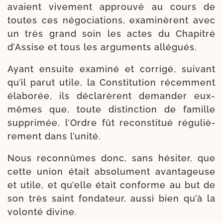
avaient vive­ment approu­vé au cours de
toutes ces négo­cia­tions, exa­mi­nèrent avec
un très grand soin les actes du Chapitré
d’Assise et tous les argu­ments allégués.
Ayant ensuite exa­mi­né et cor­ri­gé, sui­vant
qu’il parut utile, la Constitution récem­ment
éla­bo­rée, ils décla­rèrent deman­der eux-
mêmes que, toute dis­tinc­tion de famille
sup­pri­mée, l’Ordre fût recons­ti­tué régu­liè­
re­ment dans l’unité.
Nous recon­nûmes donc, sans hési­ter, que
cette union était abso­lument avan­ta­geuse
et utile, et qu’elle était conforme au but de
son très saint fon­da­teur, aus­si bien qu’à la
volon­té divine.