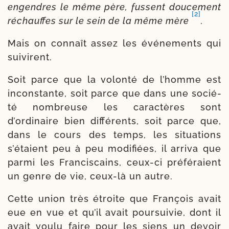
engendres le même père, fussent dou­ce­ment
[2]
réchauffes sur le sein de la même mère
.
Mais on connaît assez les évé­ne­ments qui
suivirent.
Soit parce que la volon­té de l’homme est
incons­tante, soit parce que dans une socié­
té nom­breuse les carac­tères sont
d’ordinaire bien dif­fé­rents, soit parce que,
dans le cours des temps, les situa­tions
s’étaient peu à peu modi­fiées, il arri­va que
par­mi les Franciscains, ceux-​ci pré­fé­raient
un genre de vie, ceux-​là un autre.
Cette union très étroite que François avait
eue en vue et qu’il avait pour­sui­vie, dont il
avait vou­lu faire pour les siens un devoir