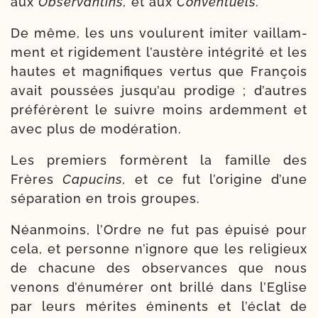
aux
Observantins,
et aux
Conventuels.
De même, les uns vou­lurent imi­ter vaillam­
ment et rigi­de­ment l’austère inté­gri­té et les
hautes et magni­fiques ver­tus que François
avait pous­sées jusqu’au pro­dige ; d’autres
pré­fé­rèrent le suivre moins ardem­ment et
avec plus de modération.
Les pre­miers for­mèrent la famille des
Frères
Capucins,
et ce fut l’origine d’une
sépa­ra­tion en trois groupes.
Néanmoins, l’Ordre ne fut pas épui­sé pour
cela, et per­sonne n’i­gnore que les reli­gieux
de cha­cune des obser­vances que nous
venons d’énumérer ont brillé dans l’Eglise
par leurs mérites émi­nents et l’éclat de