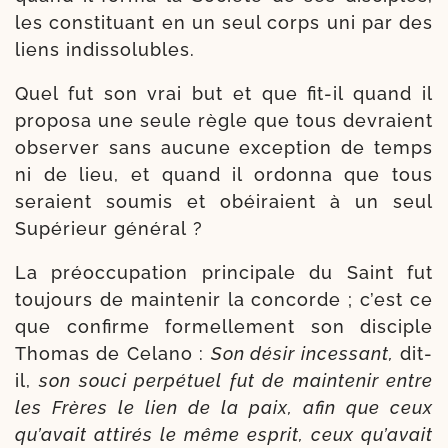
les consti­tuant en un seul corps uni par des
liens indissolubles.
Quel fut son vrai but et que fit-​il quand il
pro­po­sa une seule règle que tous devraient
obser­ver sans aucune excep­tion de temps
ni de lieu, et quand il ordon­na que tous
seraient sou­mis et obéi­raient à un seul
Supérieur général ?
La pré­oc­cu­pa­tion prin­ci­pale du Saint fut
tou­jours de main­te­nir la concorde ; c’est ce
que confirme for­mel­le­ment son dis­ciple
Thomas de Celano :
Son désir inces­sant,
dit-​
il,
son sou­ci per­pé­tuel fut de main­tenir entre
les Frères le lien de la paix, afin que ceux
qu’avait atti­rés le même esprit, ceux qu’avait