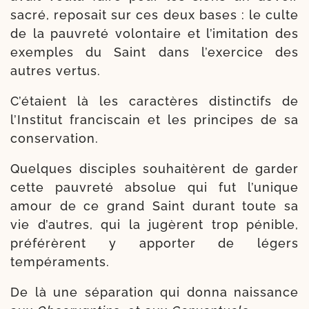
sacré, repo­sait sur ces deux bases : le culte
de la pau­vre­té volon­taire et l’i­mi­ta­tion des
exemples du Saint dans l’exercice des
autres vertus.
C’étaient là les carac­tères dis­tinc­tifs de
l’Institut fran­cis­cain et les prin­cipes de sa
conservation.
Quelques dis­ciples sou­hai­tèrent de gar­der
cette pau­vre­té abso­lue qui fut l’u­nique
amour de ce grand Saint durant toute sa
vie d’au­tres, qui la jugèrent trop pénible,
pré­fé­rèrent y appor­ter de légers
tempéraments.
De là une sépa­ra­tion qui don­na nais­sance