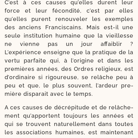
C’est à ces causes qu’elles durent leur
force et leur fécon­di­té, c’est par elles
qu’elles purent renou­ve­ler les exemples
des anciens Fran­ciscains. Mais est-​il une
seule ins­ti­tu­tion humaine que la vieillesse
ne vienne pas un jour affai­blir ?
L’expérience enseigne que la pra­tique de la
ver­tu par­faite qui, à l’o­ri­gine et dans les
pre­mières années, des Ordres reli­gieux, est
d’ordinaire si rigou­reuse, se relâche peu à
peu et que, le plus sou­vent, l’ar­deur pre­
mière dis­pa­rait avec le temps.
A ces causes de décré­pi­tude et de relâ­che­
ment qu’apportent tou­jours les années et
qui se trouvent natu­rel­le­ment dans toutes
les asso­cia­tions humaines, est main­te­nant