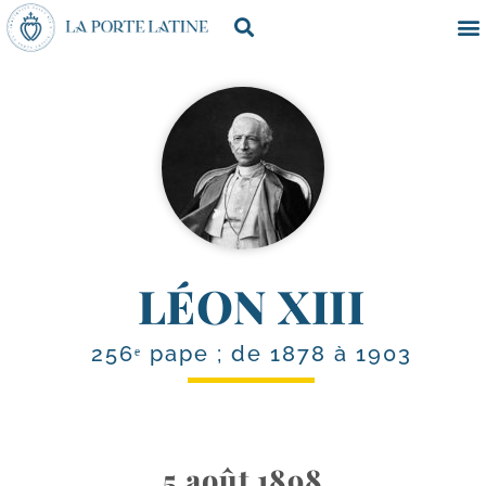
LÉON XIII
256ᵉ pape ; de 1878 à 1903
5 août 1898