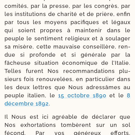
comi­tés, par la presse, par les congrès, par
les ins­ti­tu­tions de cha­ri­té et de prière, enfin
par tous les moyens paci­fiques et légaux
qui soient propres à main­tenir dans le
peuple le sen­ti­ment reli­gieux et à sou­la­ger
sa misère, cette mau­vaise conseillère, ren­
due si pro­fonde et si géné­rale par la
fâcheuse situa­tion éco­no­mique de l’Italie.
Telles furent Nos recom­mandations plu­
sieurs fois renou­ve­lées, en par­ti­cu­lier dans
les deux lettres que Nous adres­sâmes au
peuple ita­lien, le
15 octobre 1890
et le
8
décembre 1892
.
Il Nous est ici agréable de décla­rer que
Nos exhor­ta­tions tombè­rent sur un sol
fécond. Par vos géné­reux efforts,