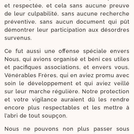
et res­pec­tée, et cela sans aucune preuve
de leur culpa­bi­li­té, sans aucune recherche
pré­ven­tive, sans aucun docu­ment qui pût
démon­trer leur par­ti­ci­pa­tion aux désordres
survenus.
Ce fut aus­si une offense spé­ciale envers
Nous, qui avions orga­ni­sé et béni ces utiles
et paci­fiques asso­cia­tions, et envers vous,
Véné­rables Frères, qui en aviez pro­mu avec
soin le déve­lop­pe­ment et qui aviez veillé
sur leur marche régu­lière. Notre pro­tec­tion
et votre vigi­lance auraient dû les rendre
encore plus res­pec­tables et les mettre à
l’abri de tout soupçon.
Nous ne pou­vons non plus pas­ser sous