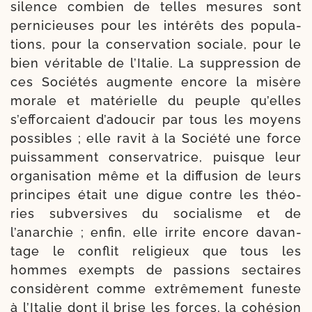
silence com­bien de telles mesures sont
per­ni­cieuses pour les inté­rêts des popu­la­
tions, pour la conser­va­tion sociale, pour le
bien véri­table de l’Italie. La suppres­sion de
ces Sociétés aug­mente encore la misère
morale et maté­rielle du peuple qu’elles
s’efforcaient d’adoucir par tous les moyens
pos­sibles ; elle ravit à la Société une force
puis­sam­ment conserva­trice, puisque leur
orga­ni­sa­tion même et la dif­fu­sion de leurs
prin­cipes était une digue contre les théo­
ries sub­ver­sives du socia­lisme et de
l’anarchie ; enfin, elle irrite encore davan­
tage le conflit reli­gieux que tous les
hommes exempts de pas­sions sec­taires
consi­dèrent comme extrê­me­ment funeste
à l’Italie dont il brise les forces, la cohé­sion