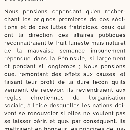
Nous pen­sions cepen­dant qu’en recher­
chant les ori­gines pre­mières de ces sédi­
tions et de ces luttes fra­tri­cides, ceux qui
ont la direc­tion des affaires publiques
recon­naî­traient le fruit funeste mais natu­rel
de la mau­vaise semence impu­né­ment
répan­due dans la Péninsule, si lar­ge­ment
et pen­dant si long­temps ; Nous pen­sions
que, remon­tant des effets aux causes, et
fai­sant leur pro­fit de la dure leçon qu’ils
venaient de rece­voir, ils revien­draient aux
règles chré­tiennes de l’organisation
sociale, à l’aide des­quelles les nations doi­
vent se renou­ve­ler si elles ne veulent pas
se lais­ser périr, et que, par consé­quent, ils
met­traient en hon­neur les prin­cipes de jus­