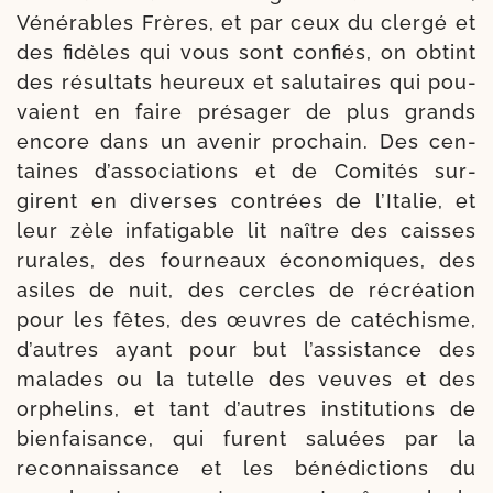
Vénérables Frères, et par ceux du cler­gé et
des fidèles qui vous sont confiés, on obtint
des résul­tats heu­reux et salu­taires qui pou­
vaient en faire pré­sa­ger de plus grands
encore dans un ave­nir pro­chain. Des cen­
taines d’as­sociations et de Comités sur­
girent en diverses contrées de l’Italie, et
leur zèle infa­ti­gable lit naître des caisses
rurales, des four­neaux éco­no­miques, des
asiles de nuit, des cercles de récréa­tion
pour les fêtes, des œuvres de caté­chisme,
d’autres ayant pour but l’assistance des
malades ou la tutelle des veuves et des
orphe­lins, et tant d’autres ins­ti­tu­tions de
bien­fai­sance, qui furent saluées par la
reconnais­sance et les béné­dic­tions du