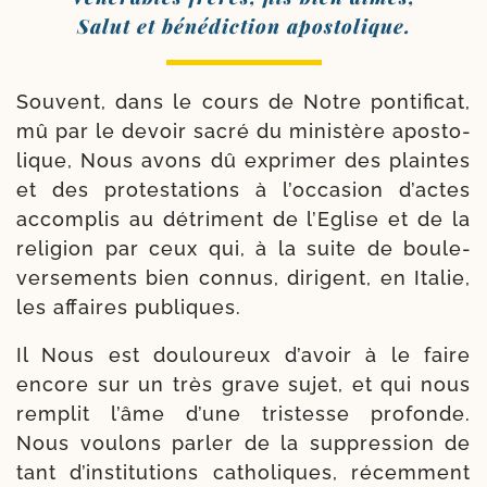
Salut et béné­dic­tion apostolique.
Souvent, dans le cours de Notre pon­ti­fi­cat,
mû par le devoir sacré du minis­tère apos­to­
lique, Nous avons dû expri­mer des plaintes
et des pro­tes­ta­tions à l’occasion d’actes
accom­plis au détri­ment de l’Eglise et de la
reli­gion par ceux qui, à la suite de bou­le­
ver­se­ments bien connus, dirigent, en Italie,
les affaires publiques.
Il Nous est dou­lou­reux d’avoir à le faire
encore sur un très grave sujet, et qui nous
rem­plit l’âme d’une tris­tesse pro­fonde.
Nous vou­lons par­ler de la sup­pres­sion de
tant d’institutions catho­liques, récem­ment