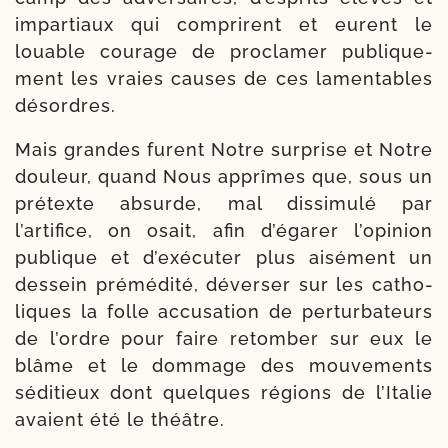
impar­tiaux qui com­prirent et eurent le
louable cou­rage de pro­cla­mer publi­que­
ment les vraies causes de ces lamen­tables
désordres.
Mais grandes furent Notre sur­prise et Notre
dou­leur, quand Nous apprîmes que, sous un
pré­texte absurde, mal dis­si­mu­lé par
l’artifice, on osait, afin d’égarer l’opinion
publique et d’exécuter plus aisé­ment un
des­sein pré­mé­di­té, déver­ser sur les catho­
liques la folle accu­sa­tion de per­tur­ba­teurs
de l’ordre pour faire retom­ber sur eux le
blâme et le dom­mage des mou­ve­ments
sédi­tieux dont quelques régions de l’Italie
avaient été le théâtre.