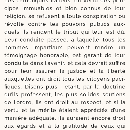
Les catho­liques ita­liens, en ver­tu des prin­
cipes immuables et bien connus de leur
reli­gion, se refusent à toute conspi­ra­tion ou
révolte contre les pou­voirs publics aux­
quels ils rendent le tri­but qui leur est dû.
Leur conduite pas­sée, à laquelle tous les
hommes impar­tiaux peuvent rendre un
témoi­gnage hono­rable, est garant de leur
con­duite dans l’avenir, et cela devrait suf­fire
pour leur assu­rer la jus­tice et la liber­té
aux­quelles ont droit tous les citoyens paci­
fiques. Disons plus : étant, par la doc­trine
qu’ils pro­fessent, les plus solides sou­tiens
de l’ordre, ils ont droit au res­pect, et si la
ver­tu et le mérite étaient appré­ciés d’une
manière adé­quate, ils auraient encore droit
aux égards et à la gra­ti­tude de ceux qui