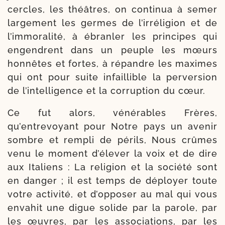
cercles, les théâtres, on conti­nua à semer
lar­ge­ment les germes de l’irréligion et de
l’immoralité, à ébran­ler les prin­cipes qui
engendrent dans un peuple les mœurs
hon­nêtes et fortes, à répandre les maximes
qui ont pour suite infaillible la per­ver­sion
de l’intelligence et la cor­rup­tion du cœur.
Ce fut alors, véné­rables Frères,
qu’entrevoyant pour Notre pays un ave­nir
sombre et rem­pli de périls, Nous crûmes
venu le moment d’élever la voix et de dire
aux Italiens : La reli­gion et la socié­té sont
en dan­ger ; il est temps de déployer toute
votre acti­vi­té, et d’opposer au mal qui vous
enva­hit une digue solide par la parole, par
les œuvres, par les asso­cia­tions, par les