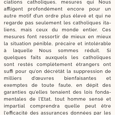
cia­tions catho­liques, mesures qui Nous
affligent profon­dément encore pour un
autre motif d’un ordre plus éle­vé et qui ne
regarde pas seule­ment les catho­liques ita­
liens, mais ceux du monde entier. Ces
mesures font res­sor­tir de mieux en mieux
la situa­tion pénible, pré­caire et into­lé­rable
à laquelle Nous sommes réduit. Si
quelques faits aux­quels les catho­liques
sont res­tés com­plè­te­ment étran­gers ont
suf­fi pour qu’on décré­tât la sup­pres­sion de
mil­liers d’œuvres bien­fai­santes et
exemptes de toute faute, en dépit des
garan­ties qu’elles tenaient des lois fon­da­
men­tales de l’Etat, tout homme sen­sé et
impar­tial com­pren­dra quelle peut être
l’efficacité des assu­rances don­nées par les