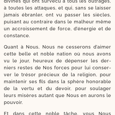
divines qui ont sur­vé­cu à tous les outrages,
à toutes les attaques, et qui, sans se lais­ser
jamais ébran­ler, ont vu pas­ser les siècles,
pui­sant au contraire dans le mal­heur même
un accrois­se­ment de force, d’énergie et de
constance.
Quant à Nous, Nous ne ces­se­rons d’aimer
cette belle et noble nation où nous avons
vu le jour, heu­reux de dépen­ser les der­
niers restes de Nos forces pour lui conser­
ver le tré­sor pré­cieux de la reli­gion, pour
main­te­nir ses fils dans la sphère hono­rable
de la ver­tu et du devoir, pour sou­la­ger
leurs misères autant que Nous en aurons le
pouvoir.
Et dans cette noble tâche, vous Nous