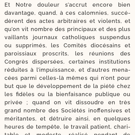
Et Notre dou­leur s’accrut encore bien
davan­tage, quand, à ces calom­nies, suc­cé­
dèrent des actes arbi­traires et vio­lents, et
qu’on vit nombre des prin­ci­paux et des plus
vaillants jour­naux catho­liques sus­pen­dus
ou sup­pri­més, les Comités dio­cé­sains et
parois­siaux pros­crits, les réunions des
Congrès dis­per­sées, cer­taines ins­ti­tu­tions
réduites à l’impuissance, et d’autres mena­
cées par­mi celles-​là mêmes qui n’ont pour
but que le déve­lop­pe­ment de la pié­té chez
les fidèles ou la bien­fai­sance publique ou
pri­vée ; quand on vit dis­soudre en très
grand nombre des Sociétés inof­fen­sives et
méri­tantes, et détruire ain­si, en quelques
heures de tem­pête, le tra­vail patient, cha­ri­
table et modeste, réa­li­sé pen­dant de