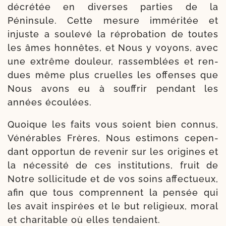
décré­tée en diverses par­ties de la
Péninsule. Cette mesure immé­ri­tée et
injuste a sou­le­vé la répro­ba­tion de toutes
les âmes hon­nêtes, et Nous y voyons, avec
une extrême dou­leur, ras­semblées et ren­
dues même plus cruelles les offenses que
Nous avons eu à souf­frir pen­dant les
années écoulées.
Quoique les faits vous soient bien connus,
Vénérables Frères, Nous esti­mons cepen­
dant oppor­tun de reve­nir sur les ori­gines et
la néces­si­té de ces ins­ti­tu­tions, fruit de
Notre sol­li­ci­tude et de vos soins affec­tueux,
afin que tous com­prennent la pen­sée qui
les avait ins­pi­rées et le but reli­gieux, moral
et cha­ri­table où elles tendaient.