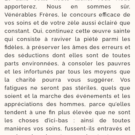
appor­te­rez, Nous en sommes sûr,
Vénérables Frères, le concours effi­cace de
vos soins et de votre zèle aus­si éclai­ré que
constant. Oui, conti­nuez cette œuvre sainte
qui consiste à ravi­ver la pié­té par­mi les
fidèles, à pré­ser­ver les âmes des erreurs et
des séduc­tions dont elles sont de toutes
parts envi­ronnées, à conso­ler les pauvres
et les infor­tu­nés par tous les moyens que
la cha­ri­té pour­ra vous sug­gé­rer. Vos
fatigues ne seront pas sté­riles, quels que
soient et la marche des évé­ne­ments et les
appré­ciations des hommes, parce qu’elles
tendent à une fin plus éle­vée que ne sont
les choses d’ici-​bas : ain­si de toutes
manières vos soins, fussent-​ils entra­vés et