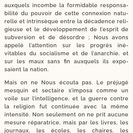
aux­quels incombe la for­mi­dable res­pon­sa­
bi­li­té du pou­voir de cette connexion natu­
relle et intrin­sèque entre la déca­dence reli­
gieuse et le déve­lop­pe­ment de l’esprit de
sub­ver­sion et de désordre ; Nous avons
appe­lé l’attention sur les pro­grès iné­
vitables du socia­lisme et de l’anarchie, et
sur les maux sans fin aux­quels ils expo­
saient la nation.
Mais on ne Nous écou­ta pas. Le pré­ju­gé
mes­quin et sec­taire s’im­posa comme un
voile sur l’intelligence, et la guerre contre
la reli­gion fut conti­nuée avec la même
inten­si­té. Non seule­ment on ne prit aucune
mesure répa­ra­trice, mais par les livres, les
jour­naux, les écoles, les chaires, les