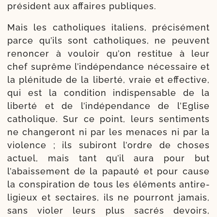
pré­sident aux affaires publiques.
Mais les catho­liques ita­liens, pré­ci­sé­ment
parce qu’ils sont catho­liques, ne peuvent
renon­cer à vou­loir qu’on res­ti­tue à leur
chef suprême l’indépendance néces­saire et
la plé­ni­tude de la liber­té, vraie et effec­tive,
qui est la condi­tion indis­pen­sable de la
liber­té et de l’indépendance de l’Eglise
catho­lique. Sur ce point, leurs senti­ments
ne chan­ge­ront ni par les menaces ni par la
vio­lence ; ils subi­ront l’ordre de choses
actuel, mais tant qu’il aura pour but
l’abaissement de la papau­té et pour cause
la conspi­ra­tion de tous les élé­ments anti­re­
li­gieux et sec­taires, ils ne pour­ront jamais,
sans vio­ler leurs plus sacrés devoirs,