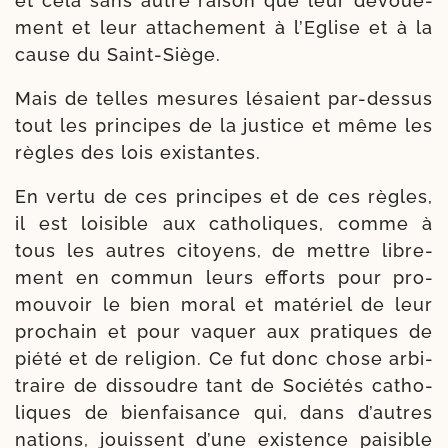
et cela sans autre rai­son que leur dévoue­
ment et leur atta­chement à l’Eglise et à la
cause du Saint-Siège.
Mais de telles mesures lésaient par-​dessus
tout les prin­cipes de la jus­tice et même les
règles des lois existantes.
En ver­tu de ces prin­cipes et de ces règles,
il est loi­sible aux catho­liques, comme à
tous les autres citoyens, de mettre libre­
ment en com­mun leurs efforts pour pro­
mou­voir le bien moral et maté­riel de leur
pro­chain et pour vaquer aux pra­tiques de
pié­té et de reli­gion. Ce fut donc chose arbi­
traire de dis­soudre tant de Sociétés catho­
liques de bien­fai­sance qui, dans d’autres
nations, jouissent d’une exis­tence pai­sible