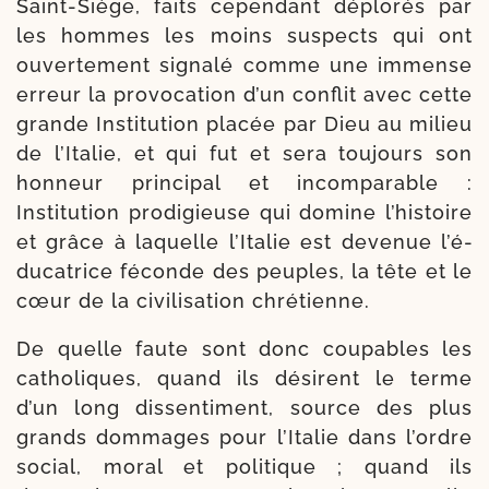
Saint-​Siège, faits cepen­dant déplo­rés par
les hommes les moins sus­pects qui ont
ouver­te­ment signa­lé comme une immense
erreur la pro­vo­ca­tion d’un conflit avec cette
grande Institution pla­cée par Dieu au milieu
de l’Italie, et qui fut et sera tou­jours son
hon­neur prin­ci­pal et incom­pa­rable :
Institution pro­di­gieuse qui domine l’histoire
et grâce à laquelle l’Italie est deve­nue l’é­
du­ca­trice féconde des peuples, la tête et le
cœur de la civi­li­sa­tion chrétienne.
De quelle faute sont donc cou­pables les
catho­liques, quand ils dési­rent le terme
d’un long dis­sen­ti­ment, source des plus
grands dom­mages pour l’Italie dans l’ordre
social, moral et poli­tique ; quand ils