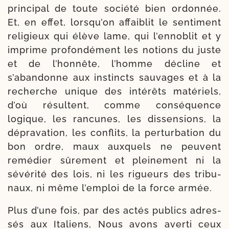
prin­ci­pal de toute socié­té bien ordon­née.
Et, en effet, lorsqu’on affai­blit le sen­ti­ment
reli­gieux qui élève lame, qui l’en­no­blit et y
imprime pro­fon­dé­ment les notions du juste
et de l’honnête, l’homme décline et
s’abandonne aux ins­tincts sau­vages et à la
recherche unique des inté­rêts maté­riels,
d’où résultent, comme consé­quence
logique, les ran­cunes, les dis­sen­sions, la
dépra­va­tion, les conflits, la per­tur­ba­tion du
bon ordre, maux aux­quels ne peuvent
remé­dier sûre­ment et plei­ne­ment ni la
sévé­ri­té des lois, ni les rigueurs des tri­bu­
naux, ni même l’em­ploi de la force armée.
Plus d’une fois, par des actés publics adres­
sés aux Italiens, Nous avons aver­ti ceux