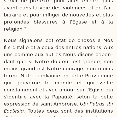
ser­vir de pré­texte pour aller encore plus
avant dans la voie des vio­lences et de l’ar­
bi­traire et pour infli­ger de nou­velles et plus
pro­fondes bles­sures à l’Eglise et à la
religion ?
Nous signa­lons cet état de choses à Nos
fils d’Italie et à ceux des antres nations. Aux
uns comme aux autres Nous disons cepen­
dant que si Notre dou­leur est grande, non
moins grand est Notre cou­rage, non moins
ferme Notre confiance en cette Providence
qui gou­verne le monde et qui veille
constam­ment et avec amour sur l’Eglise qui
s’identifie avec la Papauté, selon la belle
expres­sion de saint Ambroise.
Ubi Petrus, ibi
Ecclesia.
Toutes deux sont des ins­ti­tu­tions