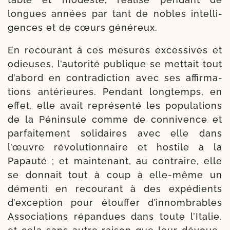
longues années par tant de nobles intel­li­
gences et de cœurs généreux.
En recou­rant à ces mesures exces­sives et
odieuses, l’au­to­ri­té publique se met­tait tout
d’a­bord en contra­dic­tion avec ses affirma­
tions anté­rieures. Pendant long­temps, en
effet, elle avait repré­sen­té les popu­la­tions
de la Péninsule comme de conni­vence et
parfaite­ment soli­daires avec elle dans
l’œuvre révo­lu­tion­naire et hos­tile à la
Papauté ; et main­te­nant, au contraire, elle
se don­nait tout à coup à elle-​même un
démen­ti en recou­rant à des expé­dients
d’ex­cep­tion pour étouf­fer d’innombrables
Associations répan­dues dans toute l’Italie,