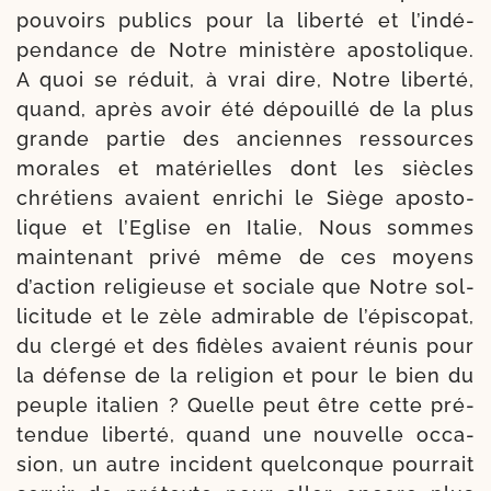
pou­voirs publics pour la liber­té et l’in­dé­
pen­dance de Notre minis­tère apos­to­lique.
A quoi se réduit, à vrai dire, Notre liber­té,
quand, après avoir été dépouillé de la plus
grande par­tie des anciennes res­sources
morales et maté­rielles dont les siècles
chré­tiens avaient enri­chi le Siège apos­to­
lique et l’Eglise en Italie, Nous sommes
main­te­nant pri­vé même de ces moyens
d’action reli­gieuse et sociale que Notre sol­
li­ci­tude et le zèle admi­rable de l’épiscopat,
du cler­gé et des fidèles avaient réunis pour
la défense de la reli­gion et pour le bien du
peuple ita­lien ? Quelle peut être cette pré­
ten­due liber­té, quand une nou­velle occa­
sion, un autre inci­dent quel­conque pour­rait