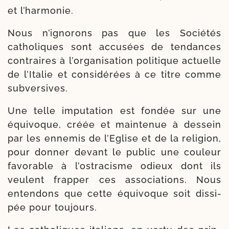
et l’harmonie.
Nous n’ignorons pas que les Sociétés
catho­liques sont accu­sées de ten­dances
contraires à l’organisation poli­tique actuelle
de l’Italie et consi­dé­rées à ce titre comme
subversives.
Une telle impu­ta­tion est fon­dée sur une
équi­voque, créée et main­tenue à des­sein
par les enne­mis de l’Eglise et de la reli­gion,
pour don­ner devant le public une cou­leur
favo­rable à l’ostracisme odieux dont ils
veulent frap­per ces asso­cia­tions. Nous
enten­dons que cette équi­voque soit dis­si­
pée pour toujours.