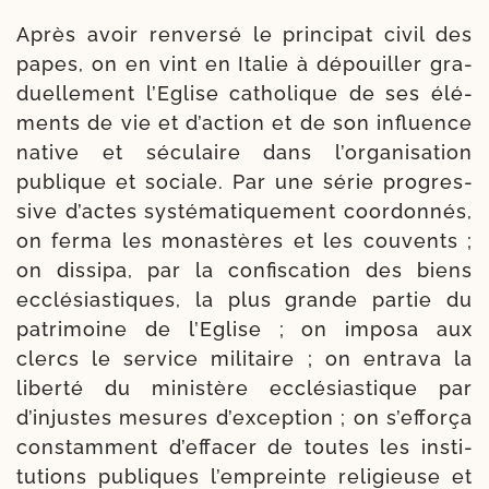
Après avoir ren­ver­sé le prin­ci­pat civil des
papes, on en vint en Italie à dépouiller gra­
duel­le­ment l’Eglise catho­lique de ses élé­
ments de vie et d’action et de son influence
native et sécu­laire dans l’or­ganisation
publique et sociale. Par une série pro­gres­
sive d’actes sys­té­ma­ti­que­ment coor­don­nés,
on fer­ma les monas­tères et les cou­vents ;
on dis­si­pa, par la confis­ca­tion des biens
ecclé­sias­tiques, la plus grande par­tie du
patri­moine de l’Eglise ; on impo­sa aux
clercs le ser­vice mili­taire ; on entra­va la
liber­té du minis­tère ecclé­sias­tique par
d’injustes mesures d’exception ; on s’efforça
constam­ment d’ef­facer de toutes les ins­ti­
tu­tions publiques l’empreinte reli­gieuse et