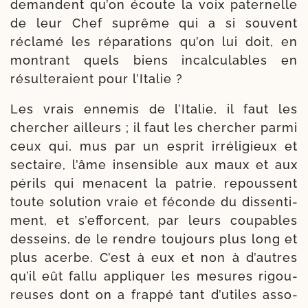
demandent qu’on écoute la voix pater­nelle
de leur Chef suprême qui a si sou­vent
récla­mé les répa­ra­tions qu’on lui doit, en
mon­trant quels biens incal­cu­lables en
résul­te­raient pour l’Italie ?
Les vrais enne­mis de l’Italie, il faut les
cher­cher ailleurs ; il faut les cher­cher par­mi
ceux qui, mus par un esprit irré­li­gieux et
sec­taire, l’âme insen­sible aux maux et aux
périls qui menacent la patrie, repoussent
toute solu­tion vraie et féconde du dis­sen­ti­
ment, et s’ef­forcent, par leurs cou­pables
des­seins, de le rendre tou­jours plus long et
plus acerbe. C’est à eux et non à d’autres
qu’il eût fal­lu appli­quer les mesures rigou­
reuses dont on a frap­pé tant d’utiles asso­