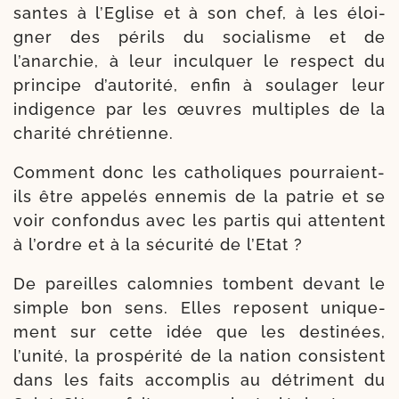
santes à l’Eglise et à son chef, à les éloi­
gner des périls du socia­lisme et de
l’anarchie, à leur incul­quer le res­pect du
prin­cipe d’autorité, enfin à sou­la­ger leur
indi­gence par les œuvres mul­tiples de la
cha­ri­té chrétienne.
Comment donc les catho­liques pourraient-​
ils être appe­lés enne­mis de la patrie et se
voir confon­dus avec les par­tis qui attentent
à l’ordre et à la sécu­ri­té de l’Etat ?
De pareilles calom­nies tombent devant le
simple bon sens. Elles reposent uni­que­
ment sur cette idée que les des­ti­nées,
l’unité, la pros­pé­ri­té de la nation consistent
dans les faits accom­plis au détri­ment du