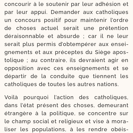
concou­rir à le sou­te­nir par leur adhé­sion et
par leur appui. Demander aux catho­liques
un concours posi­tif pour main­te­nir l’ordre
de choses actuel serait une pré­ten­tion
dérai­son­nable et absurde ; car il ne leur
serait plus per­mis d’obtem­pérer aux ensei­
gne­ments et aux pré­ceptes du Siège apos­
to­lique ; au contraire, ils devraient agir en
oppo­si­tion avec ces ensei­gne­ments et se
dépar­tir de la conduite que tiennent les
catho­liques de toutes les autres nations.
Voilà pour­quoi l’action des catho­liques,
dans l’état pré­sent des choses, demeu­rant
étran­gère à la poli­tique, se concentre sur
le champ social et reli­gieux et vise à mora­
li­ser les popu­la­tions, à les rendre obéis­