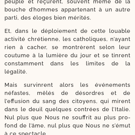
peuple et reçurent, sou­vent même de la
bouche d’hommes appar­te­nant à un autre
par­ti, des éloges bien mérités.
Et, dans le déploie­ment de cette louable
acti­vi­té chré­tienne, les catho­liques, n’ayant
rien à cacher, se mon­trèrent selon leur
cou­tume à la lumière du jour et se tinrent
constam­ment dans les limites de la
légalité.
Mais sur­vinrent alors les évé­ne­ments
néfastes, mêlés de désordres et de
l’effusion du sang des citoyens, qui mirent
dans le deuil quelques contrées de l’Italie.
Nul plus que Nous ne souf­frit au plus pro­
fond de l’âme, nul plus que Nous ne s’émut
à ce spectacle.