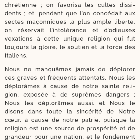
chré­tienne ; on favo­ri­sa les cultes dis­si­
dents ; et, pen­dant que l’on concé­dait aux
sectes maçon­niques la plus ample liber­té,
on réser­vait l’intolérance et d’odieuses
vexa­tions à cette unique reli­gion qui fut
tou­jours la gloire, le sou­tien et la force des
Italiens.
Nous ne man­quâmes jamais de déplo­rer
ces graves et fré­quents atten­tats. Nous les
déplo­râmes à cause de notre sainte reli­
gion, expo­sée à de suprêmes dan­gers ;
Nous les déplo­râmes aus­si, et Nous le
disons dans toute la sin­cé­ri­té de Notre
cœur, à cause de notre patrie, puisque la
reli­gion est une source de pros­pé­ri­té et de
gran­deur pour une nation, et le fon­de­ment