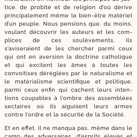
tice, de pro­bi­té et de reli­gion d’où dérive
prin­ci­pa­le­ment même le bien-​être maté­riel
d’un peuple. Nous pen­sions que, du moins,
vou­lant décou­vrir les auteurs et les com­
plices de ces sou­lè­ve­ments, ils
s’aviseraient de les cher­cher par­mi ceux
qui ont en aver­sion la doc­trine catho­lique
et qui excitent les âmes à toutes les
convoi­tises déré­glées par le natu­ra­lisme et
le maté­ria­lisme scien­ti­fique et poli­tique,
par­mi ceux enfin qui cachent leurs inten­
tions cou­pables à l’ombre des assem­blées
sec­taires où ils aiguisent leurs armes
contre l’ordre et la sécu­ri­té de la Société.
Et en effet, il ne man­qua pas, même dans le
camp des adver­saires, d’es­prits éle­vés et