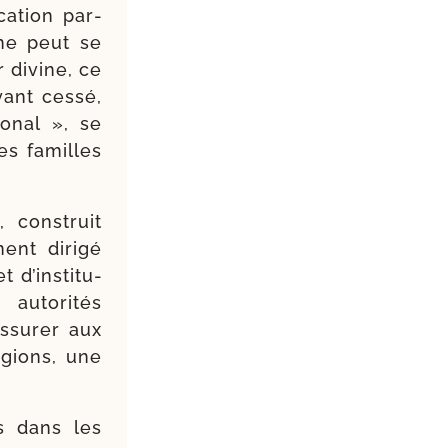
a­tion par­
 ne peut se
r divine, ce
ant ces­sé,
o­nal », se
des familles
 cons­truit
ent di­rigé
d’ins­ti­tu­
auto­ri­tés
s­surer aux
gions, une
us dans les