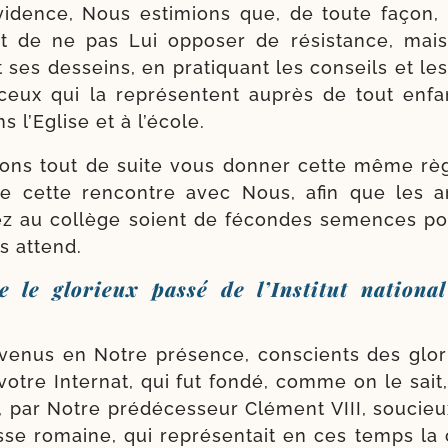
vidence, Nous esti­mions que, de toute façon, 
it de ne pas Lui oppo­ser de résis­tance, mai
t ses des­seins, en pra­ti­quant les conseils et le
eux qui la repré­sentent auprès de tout enfa
s l’Eglise et à l’école.
rons tout de suite vous don­ner cette même r
 de cette ren­contre avec Nous, afin que les 
ez au col­lège soient de fécondes semences po
s attend.
le le glorieux passé de l’Institut nationa
venus en Notre pré­sence, conscients des glo­r
 votre Internat, qui fut fon­dé, comme on le sait,
 par Notre pré­dé­ces­seur Clément VIII, sou­cieux
sse romaine, qui représen­tait en ces temps la c