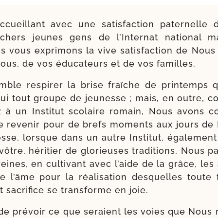
cueillant avec une satis­fac­tion pater­nelle
hers jeunes gens de l’Internat natio­nal ma
 vous expri­mons la vive satis­fac­tion de Nous 
ous, de vos édu­ca­teurs et de vos familles.
mble res­pi­rer la brise fraîche de prin­temps
lui tout groupe de jeu­nesse ; mais, en outre,
ez à un Institut sco­laire romain, Nous avons 
de reve­nir pour de brefs moments aux jours de 
esse, lorsque dans un autre Ins­titut, éga­le­men
tre, héri­tier de glorieu­ses tra­di­tions, Nous p
ines, en culti­vant avec l’aide de la grâce, les a
 l’âme pour la réa­li­sa­tion des­quelles toute 
t sacri­fice se trans­forme en joie.
de pré­voir ce que seraient les voies que Nous r