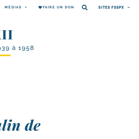
MÉDIAS
FAIRE UN DON
SITES FSSPX
II
939 à 1958
ulin de