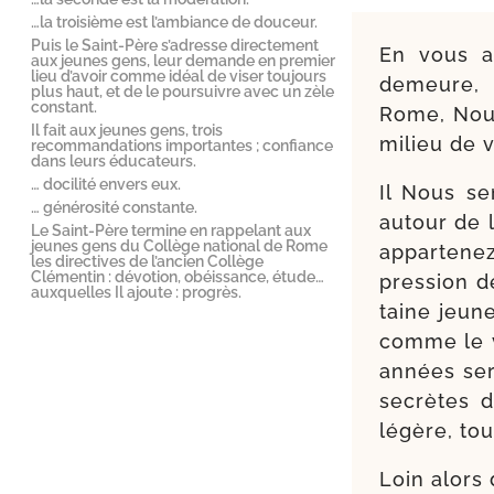
…la troisième est l’ambiance de douceur.
Puis le Saint-​Père s’adresse directement
En vous ac
aux jeunes gens, leur demande en premier
lieu d’avoir comme idéal de viser toujours
demeure, c
plus haut, et de le poursuivre avec un zèle
constant.
Rome, Nous
Il fait aux jeunes gens, trois
milieu de v
recommandations importantes ; con­fiance
dans leurs éducateurs.
… docilité envers eux.
Il Nous se
… générosité constante.
autour de 
Le Saint-​Père termine en rappelant aux
jeunes gens du Collège na­tional de Rome
appar­te­n
les directives de l’ancien Collège
Clémentin : dévotion, obéissance, étude…
pres­sion 
auxquelles Il ajoute : progrès.
taine jeu­n
comme le vô
années sere
secrètes de
légère, tou
Loin alors 