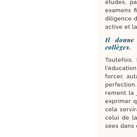
études, pa
exa­mens f
dili­gence 
active et l
Il donne
collèges.
Toutefois,
l’é­du­ca­ti
for­cer, a
per­fec­tion
re­ment la 
expri­mer q
cela ser­vi
celui de l
sées dans c