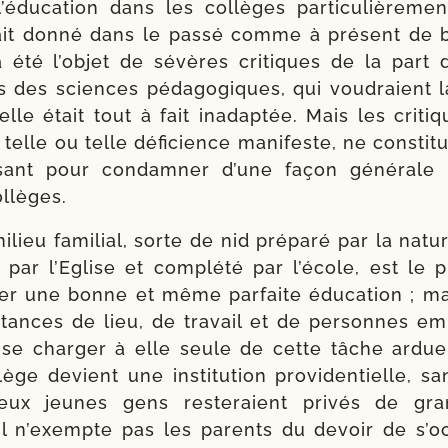
é­du­ca­tion dans les col­lèges par­ti­cu­liè­re­m
, ait don­né dans le pas­sé comme à pré­sent de 
a été l’ob­jet de sévères cri­tiques de la part 
tes des sciences péda­go­giques, qui vou­draient l
lle était tout à fait inadap­tée. Mais les cri­t
telle ou telle défi­cience mani­feste, ne consti­
i­sant pour condam­ner d’une façon géné­rale l’é
ollèges.
ilieu fami­lial, sorte de nid pré­pa­ré par la natu
é par l’Eglise et com­plé­té par l’é­cole, est le 
rer une bonne et même par­faite édu­ca­tion ; ma
s­tances de lieu, de tra­vail et de per­sonnes e
 se char­ger à elle seule de cette tâche ardu
­lège devient une ins­ti­tu­tion providen­tielle, s
ux jeunes gens res­te­raient pri­vés de gra
 il n’exempte pas les parents du devoir de s’oc