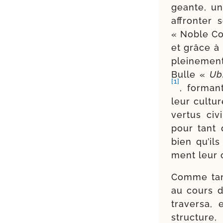
geante, une
affron­ter 
« Noble Col
et grâce à 
plei­ne­me
Bulle «
Ubi
[1]
, for­man
leur culture
ver­tus civ
pour tant 
bien qu’ils
ment leur or
Comme tant
au cours du
tra­ver­sa
struc­ture