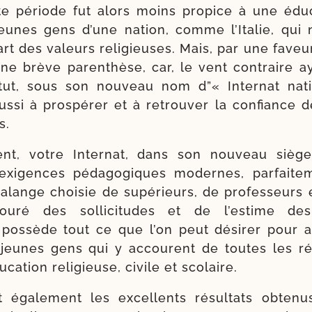
tte période fut alors moins pro­pice à une édu­c
jeunes gens d’une nation, comme l’Italie, qui
­cart des valeurs reli­gieuses. Mais, par une faveu
une brève paren­thèse, car, le vent contraire ay
itut, sous son nou­veau nom d”« Internat nati
aus­si à pros­pé­rer et à retrou­ver la confiance 
s.
nt, votre Internat, dans son nou­veau siège,
exi­gences péda­go­giques modernes, par­fai­te­m
­lange choi­sie de supé­rieurs, de pro­fes­seurs et 
ou­ré des sol­li­ci­tudes et de l’es­time des 
 pos­sède tout ce que l’on peut dési­rer pour a
jeunes gens qui y accourent de toutes les ré
u­ca­tion reli­gieuse, civile et scolaire.
 éga­le­ment les excel­lents résul­tats obte­n