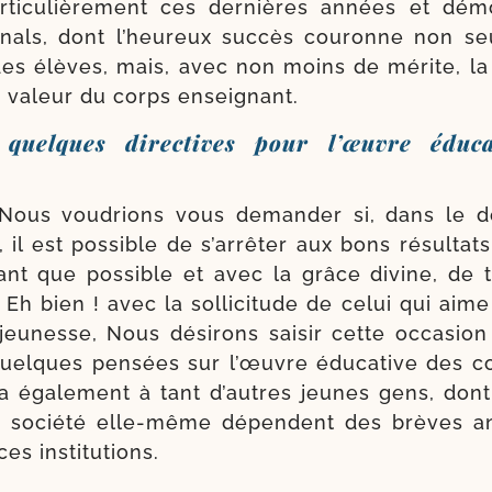
r­ti­cu­liè­re­ment ces der­nières années et dém
inals, dont l’heu­reux suc­cès cou­ronne non se
des élèves, mais, avec non moins de mérite, la so
a valeur du corps enseignant.
 quelques directives pour l’œuvre éduca
 Nous vou­drions vous deman­der si, dans le 
on, il est pos­sible de s’ar­rê­ter aux bons ré­sultat
utant que pos­sible et avec la grâce divine, de 
. Eh bien ! avec la sol­li­ci­tude de celui qui aime p
jeu­nesse, Nous dési­rons sai­sir cette occa­sio
uelques pen­sées sur l’œuvre édu­ca­tive des col
­ra éga­le­ment à tant d’autres jeunes gens, dont l
a socié­té elle-​même dépendent des brèves a
es institutions.