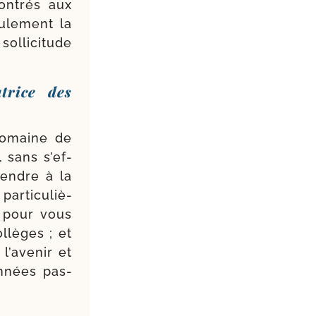
on­trés aux
ule­ment la
l­li­ci­tude
trice des
do­maine de
s, sans s’ef­
tendre à la
ar­ti­cu­liè­
n pour vous
­lèges ; et
’a­ve­nir et
nnées pas­