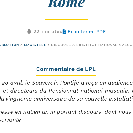
Rome
22 minutes
Exporter en PDF
ORMATION
MAGISTÈRE
DISCOURS À L’INSTITUT NATIONAL MASC
di 20 avril, le Souverain Pontife a reçu en audience
rs et direc­teurs du Pensionnat natio­nal mas­cu­li
 du ving­tième anni­ver­saire de sa nou­velle installat
res­sé en ita­lien un impor­tant dis­cours, dont nous
 suivante :