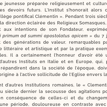
 jeu­nesse pré­pa­rée reli­gieu­se­ment et cultu­r
ses devoirs futurs. L’Institut s’ho­no­rait alors
lège pon­ti­fi­cal Clémentin ». Pendant trois sièc
la direc­tion éclai­rée des Religieux Somasques, 
nt aux inten­tions de son Fondateur, expri­m
 pri­mum ad sum­mi apos­to­la­tus api­cem »
du 7 j
t des géné­ra­tions de valeur, remar­quables pa
 lit­té­raire et artis­tique et par la pra­tique exe
iles. Il a cer­tai­ne­ment l’hon­neur d’a­voir ét
d’autres Instituts en Italie et en Europe, qui, 
 répan­dirent dans la socié­té de l’é­poque, doi
i­gine à l’ac­tive sol­li­ci­tude de l’Eglise envers 
 d’autres Institutions romaines, le « Clement
 siècle der­nier la secousse des agi­ta­tions po
, en consé­quence de celles-​ci et du change
, une période, dou­lou­reuse en contraste avec 