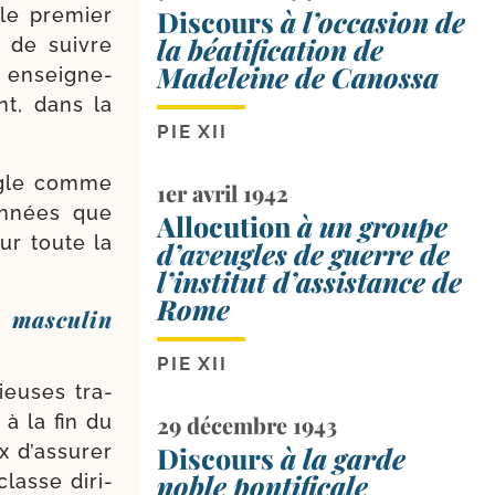
le pre­mier
Discours
à l’occasion de
la béatification de
s de suivre
Madeleine de Canossa
s ensei­gne­
nt, dans la
PIE XII
ègle comme
1er avril 1942
an­nées que
Allocution
à un groupe
ur toute la
d’aveugles de guerre de
l’institut d’assistance de
Rome
l masculin
PIE XII
ieuses tra­
 à la fin du
29 décembre 1943
 d’as­su­rer
Discours
à la garde
noble pontificale
lasse diri­