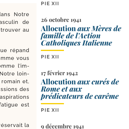
PIE XII
 dans Notre
26 octobre 1941
scu­lin de
Allocution
aux Mères de
trou­ver au
famille de l'Action
Catholiques Italienne
 que répand
PIE XII
 comme vous
comme l’im­
17 février 1942
Notre loin­
Allocution
aux curés de
t romain et,
Rome et aux
as­sions des
prédicateurs de carême
spi­ra­tions
fatigue est
PIE XII
éser­vait la
9 décembre 1941