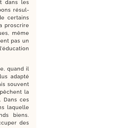
ent dans les
bons résul­
de cer­tains
a pros­crire
iques, même
tuent pas un
­du­ca­tion
re, quand il
plus adap­té
is sou­vent
mpêchent la
e. Dans ces
ans laquelle
nds biens.
­cu­per des