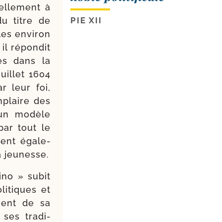
el­le­ment à
 du titre de
PIE XII
les envi­ron
il répon­dit
ées dans la
uillet 1604
r leur foi,
m­plaire des
é un mo­dèle
par tout le
vent éga­le­
la jeunesse.
ino » subit
li­tiques et
­ment de sa
ses tra­di­