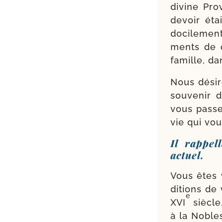
divine Pro
devoir éta
doci­le­men
ments de c
famille, dan
Nous dési­
sou­ve­nir
vous pas­s
vie qui vou
Il rappel
actuel.
Vous êtes 
di­tions de
e
XVI
siècle,
à la Noble