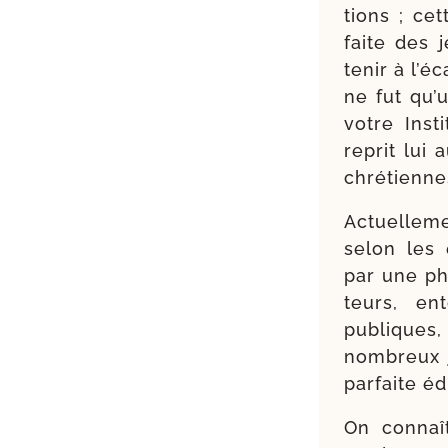
tions ; ce
faite des 
tenir à l’é
ne fut qu’
votre Inst
reprit lui 
chrétienne
Actuelleme
selon les 
par une pha
teurs, ent
publiques,
nom­breux 
par­faite éd
On connaît