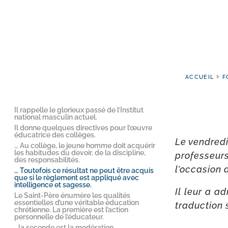
ACCUEIL
F
Il rappelle le glorieux passé de l’Institut
national masculin actuel.
Il donne quelques directives pour l’œuvre
éducatrice des collèges.
Le ven­dre­
… Au collège, le jeune homme doit acquérir
les habitudes du de­voir, de la discipline,
pro­fes­seu
des responsabilités.
l’oc­ca­sion
… Toutefois ce résultat ne peut être acquis
que si le règlement est appliqué avec
intelligence et sagesse.
Il leur a ad
Le Saint-​Père énumère les qualités
essentielles d’une véritable édu­cation
tra­duc­tion
chrétienne. La première est l’action
personnelle de l’éducateur.
…la seconde est la modération.