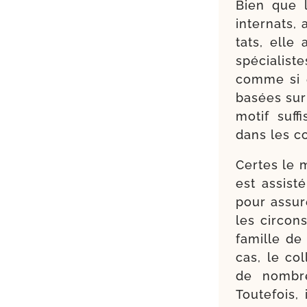
Bien que l’
inter­nats
tats, elle 
spé­cia­lis
comme si e
basées sur 
motif suf­f
dans les c
Certes le m
est assis­t
pour assu­
les cir­con
famille de
cas, le col
de nom­bre
Toutefois,