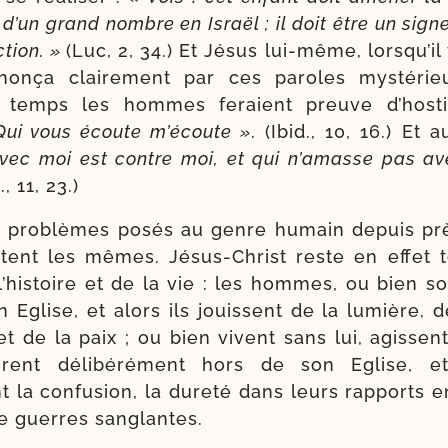
t d’un grand nombre en Israël ; il doit être un sign
c­tion. »
(Luc, 2, 34.) Et Jésus lui-​même, lors­qu’il
non­ça clai­re­ment par ces paroles mys­té­ri
temps les hommes feraient preuve d’hos­ti­l
Qui vous écoute m’é­coute »
. (Ibid., 10, 16.) Et a
avec moi est contre moi, et qui n’a­masse pas av
., 11, 23.)
 pro­blèmes posés au genre humain depuis prè
s­tent les mêmes. Jésus-​Christ reste en effet t
’his­toire et de la vie : les hommes, ou bien so
 Eglise, et alors ils jouissent de la lumière, d
et de la paix ; ou bien vivent sans lui, agissen
ent déli­bé­ré­ment hors de son Eglise, et
 la confu­sion, la dure­té dans leurs rap­ports 
de guerres sanglantes.