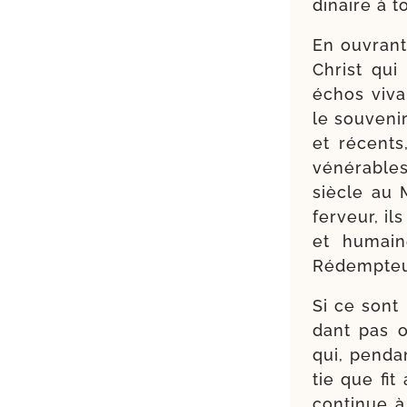
di­naire à 
En ouvrant 
Christ qui
échos vivan
le sou­ve­n
et récents
véné­rable
siècle au 
fer­veur, i
et humain
Rédempteur
Si ce sont 
dant pas o
qui, pen­da
tie que fit
conti­nue à 