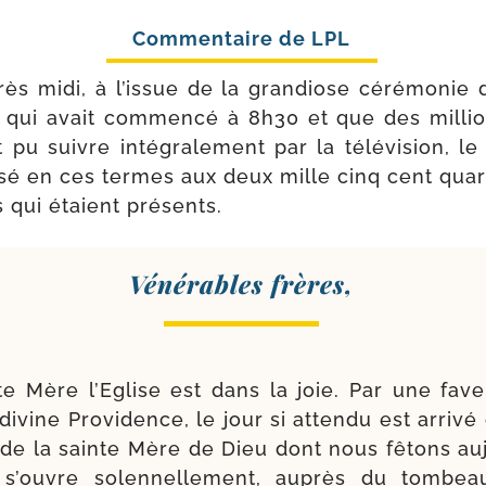
s midi, à l’is­sue de la gran­diose céré­mo­nie d
 qui avait com­men­cé à 8h30 et que des mil­li
pu suivre inté­gra­le­ment par la télé­vi­sion, le
s­sé en ces termes aux deux mille cinq cent qua­
es qui étaient présents.
Vénérables frères,
e Mère l’Eglise est dans la joie. Par une faveur
 divine Providence, le jour si atten­du est arri­vé
n de la sainte Mère de Dieu dont nous fêtons auj
 s’ouvre solen­nel­le­ment, auprès du tom­be