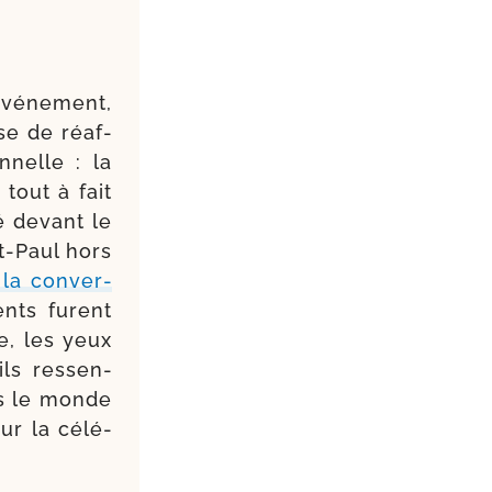
vé­ne­ment,
ise de réaf­
­nelle : la
tout à fait
té devant le
t-​Paul hors
 la conver­
ents furent
e, les yeux
ls res­sen­
ns le monde
ur la célé­