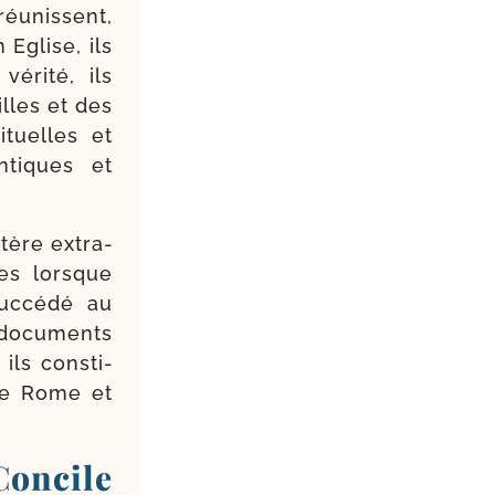
éunissent,
 Eglise, ils
éri­té, ils
illes et des
i­tuelles et
­tiques et
tère extra­
ues lorsque
uc­cé­dé au
 docu­ments
ils consti­
 de Rome et
ncile