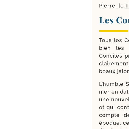
Pierre, le 
Les Co
Tous les C
bien les 
Conciles pr
clai­re­men
beaux jalon
L’humble S
nier en dat
une nou­vel
et qui cont
compte des
époque, ce 