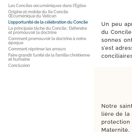
Les Conciles œcuméniques dans l’Église
Origine et mobile du IIe Concile
Œcuménique du Vatican
L’opportunité de la célébration du Concile
Un peu aprè
La principale tâche du Concile : Défendre
du Concile
et promouvoir la doctrine
Comment promouvoir la doctrine à notre
sonnes ont 
époque
s’est adre
Comment réprimer les erreurs
Faire grandir l’unité de la famille chrétienne
conci­liair
et humaine
Conclusion
Notre saint
lière de la
pro­tec­tio
Maternité,