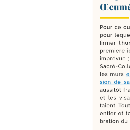
Œcumén
Pour ce qui
pour lequel
fir­mer l’
pre­mière 
impré­vue ;
Sacré-​Coll
les murs
e
sion de sa
aus­si­tôt
et les vis
taient. Tou
entier et 
bra­tion du