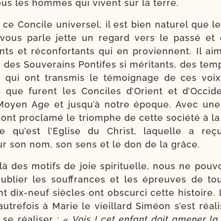
tous les hommes qui vivent sur la terre.
ce Concile uni­ver­sel, il est bien natu­rel que l
 vous parle jette un regard vers le pas­sé et
ts et récon­for­tants qui en pro­viennent. Il ai
ir des Souverains Pontifes si méri­tants, des temp
, qui ont trans­mis le témoi­gnage de ces voi
s que furent les Conciles d’Orient et d’Occid
Moyen Age et jus­qu’à notre époque. Avec une
ls ont pro­cla­mé le triomphe de cette socié­té à la
e qu’est l’Eglise du Christ, laquelle a reç
 son nom, son sens et le don de la grâce.
là des motifs de joie spi­ri­tuelle, nous ne pou
ublier les souf­frances et les épreuves de to
nt dix-​neuf siècles ont obs­cur­ci cette his­toire.
 autre­fois à Marie le vieillard Siméon s’est réa­li
se réa­li­ser : «
Vois ! cet enfant doit ame­ner la