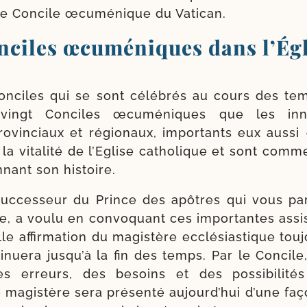
IIe Concile œcu­mé­nique du Vatican.
nciles œcuméniques dans l’Égl
onciles qui se sont célé­brés au cours des tem
vingt Conciles œcu­mé­niques que les inn
o­vin­ciaux et régio­naux, impor­tants eux aus­si
t la vita­li­té de l’Eglise catho­lique et sont com
­nant son histoire.
uccesseur du Prince des apôtres qui vous par
e, a vou­lu en convo­quant ces impor­tantes assi
le affir­ma­tion du magis­tère ecclé­sias­tique tou­
i­nue­ra jus­qu’à la fin des temps. Par le Concil
 erreurs, des besoins et des pos­si­bi­li­té
magis­tère sera pré­sen­té aujourd’­hui d’une faç