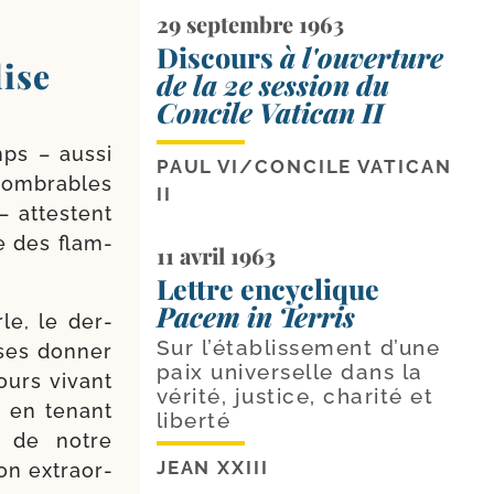
29 septembre 1963
Discours
à l'ouverture
ise
de la 2e session du
Concile Vatican II
ps – aus­si
PAUL VI
/
CONCILE VATICAN
om­brables
II
 – attestent
me des flam­
11 avril 1963
Lettre encyclique
Pacem in Terris
le, le der­
Sur l’établissement d’une
ses don­ner
paix universelle dans la
jours vivant
vérité, justice, charité et
e, en tenant
liberté
s de notre
JEAN XXIII
on extra­or­