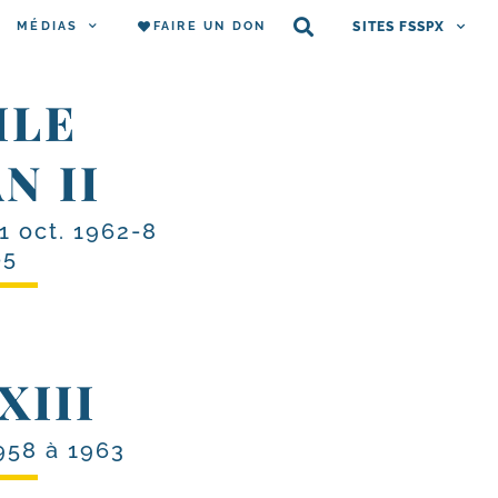
MÉDIAS
FAIRE UN DON
SITES FSSPX
ILE
N II
1 oct. 1962-8
65
XIII
958 à 1963