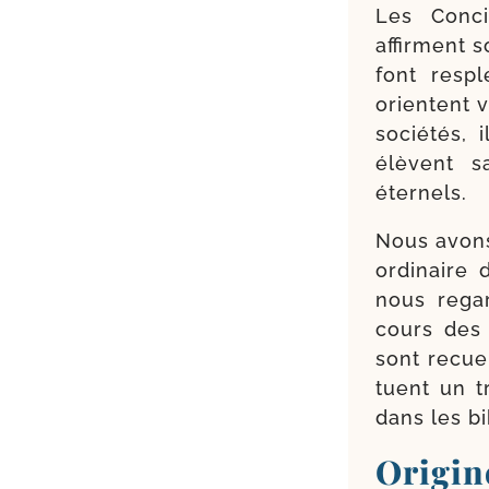
Les Conci
affirment s
font res­p
orientent v
socié­tés, 
élèvent s
éternels.
Nous avons
or­di­nair
nous regar
cours des 
sont recuei
tuent un t
dans les b
Origi