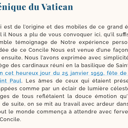
ique du Vatican
 est de l’o­ri­gine et des mobiles de ce grand é
 il Nous a plu de vous convo­quer ici, qu’il suf­f
humble témoi­gnage de Notre expé­rience per­son
idée de ce Concile Nous est venue d’une façon 
 ensuite, Nous l’a­vons expri­mée avec sim­pli­ci­
ège des car­di­naux réuni en la basi­lique de Sain
n cet heu­reux jour du 25 jan­vier 1959, fête de
int Paul
. Les âmes de ceux qui étaient pré­s
 frap­pées comme par un éclair de lumière célest
ages de tous reflé­taient la douce émo­tion qu’i
t de suite, on se mit au tra­vail avec ardeur da
tout le monde com­men­ça à attendre avec fer­ve
 Concile.