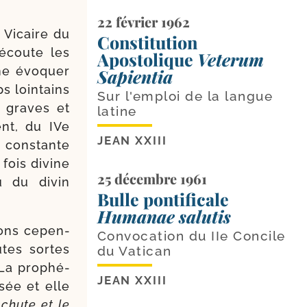
22 février 1962
e Vicaire du
Constitution
 écoute les
Apostolique
Veterum
me évo­quer
Sapientia
s loin­tains
Sur l'emploi de la langue
x graves et
latine
ent, du IVe
JEAN XXIII
 constante
 fois divine
25 décembre 1961
u du divin
Bulle pontificale
Humanae salutis
­vons cepen­
Convocation du IIe Concile
utes sortes
du Vatican
 La pro­phé­
JEAN XXIII
­sée et elle
 chute et le