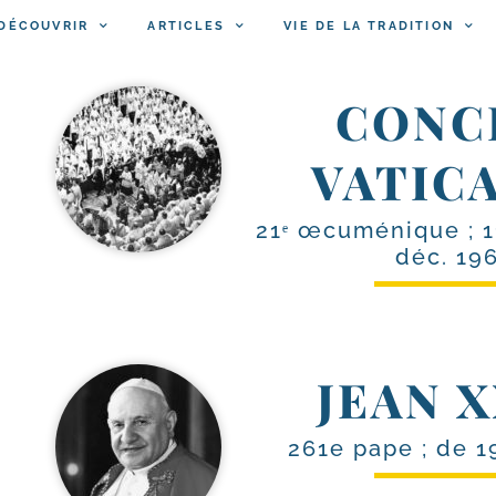
DÉCOUVRIR
ARTICLES
VIE DE LA TRADITION
CONC
VATICA
21ᵉ œcuménique ; 1
déc. 19
JEAN X
261e pape ; de 1