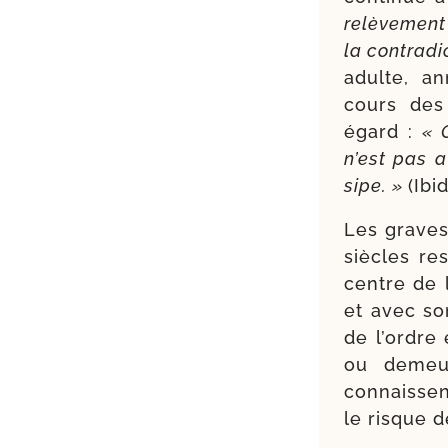
relè­ve­men
la contra­di
adulte, an
cours des 
égard :
« 
n’est pas 
sipe. »
(Ibid
Les graves
siècles re
centre de l
et avec son
de l’ordre 
ou demeur
connaissent
le risque 