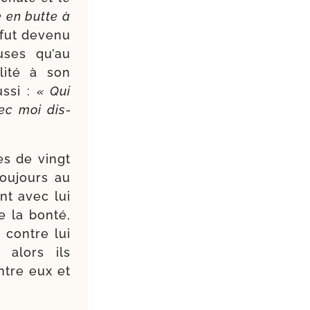
e en butte à
 fut deve­nu
euses qu’au
i­té à son
us­si :
« Qui
ec moi dis­
s de vingt
ou­jours au
nt avec lui
e la bon­té,
t contre lui
 alors ils
entre eux et