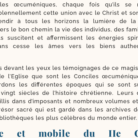
les œcu­mé­niques, chaque fois qu’ils se r
olen­nel­le­ment cette union avec le Christ et son
len­dir à tous les hori­zons la lumière de la v
ers le bon che­min la vie des indi­vi­dus, des fam
ils sus­citent et affer­missent les éner­gies spi­r
ans cesse les âmes vers les biens authen
 devant les yeux les témoi­gnages de ce magis­
e de l’Eglise que sont les Conciles œcu­mé­niq
­dons les dif­fé­rentes époques qui se sont s
vingt siècles de l’his­toire chré­tienne. Leurs
llis dans d’im­po­sants et nom­breux volumes et 
ré­sor sacré qui est gar­dé dans les archives
iblio­thèques les plus célèbres du monde entier.
ne et mobile du IIe Co