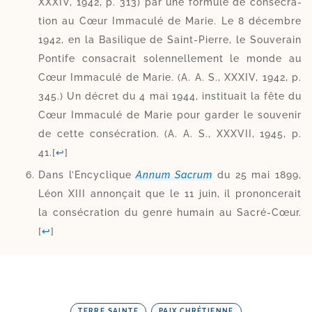
XXXIV, 1942, p. 313) par une for­mule de consé­cra­
tion au Cœur Immaculé de Marie. Le 8 décembre
1942, en la Basilique de Saint-​Pierre, le Souverain
Pontife consa­crait solen­nel­le­ment le monde au
Cœur Immaculé de Marie. (A. A. S., XXXIV, 1942, p.
345.) Un décret du 4 mai 1944, ins­ti­tuait la fête du
Cœur Immaculé de Marie pour gar­der le sou­ve­nir
de cette consé­cra­tion. (A. A. S., XXXVII, 1945, p.
41.
[
↩
]
Dans l’Encyclique
Annum Sacrum
du 25 mai 1899,
Léon XIII annon­çait que le 11 juin, il pro­non­ce­rait
la consé­cra­tion du genre humain au Sacré-​Cœur.
[
↩
]
TERRE SAINTE
,
PAIX CHRÉTIENNE