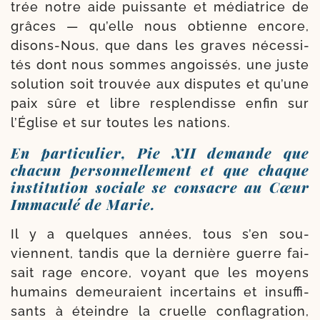
trée notre aide puis­sante et média­trice de
grâces — qu’elle nous obtienne encore,
disons-​Nous, que dans les graves néces­si­
tés dont nous sommes angois­sés, une juste
solu­tion soit trou­vée aux dis­putes et qu’une
paix sûre et libre res­plen­disse enfin sur
l’Église et sur toutes les nations.
En particulier, Pie XII demande que
chacun personnellement et que chaque
institution sociale se consacre au Cœur
Immaculé de Marie.
Il y a quelques années, tous s’en sou­
viennent, tan­dis que la der­nière guerre fai­
sait rage encore, voyant que les moyens
humains demeu­raient incer­tains et insuf­fi­
sants à éteindre la cruelle confla­gra­tion,