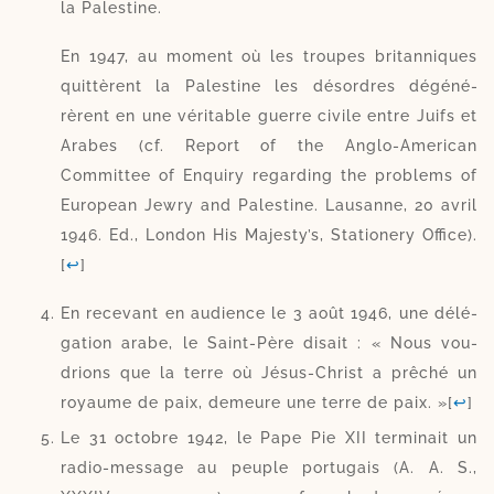
la Palestine.
En 1947, au moment où les troupes bri­tan­niques
quit­tèrent la Palestine les désordres dégé­né­
rèrent en une véri­table guerre civile entre Juifs et
Arabes (cf. Report of the Anglo-​American
Committee of Enquiry regar­ding the pro­blems of
European Jewry and Palestine. Lausanne, 20 avril
1946. Ed., London His Majesty’s, Stationery Office).
[
↩
]
En rece­vant en audience le 3 août 1946, une délé­
ga­tion arabe, le Saint-​Père disait : « Nous vou­
drions que la terre où Jésus-​Christ a prê­ché un
royaume de paix, demeure une terre de paix. »
[
↩
]
Le 31 octobre 1942, le Pape Pie XII ter­mi­nait un
radio-​message au peuple por­tu­gais (A. A. S.,