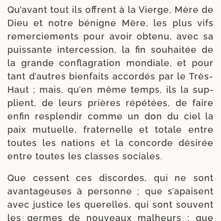
Qu’avant tout ils offrent à la Vierge, Mère de
Dieu et notre bénigne Mère, les plus vifs
remer­ciements pour avoir obte­nu, avec sa
puis­sante inter­ces­sion, la fin sou­hai­tée de
la grande confla­gration mon­diale, et pour
tant d’autres bien­faits accor­dés par le Très-​
Haut ; mais, qu’en même temps, ils la sup­
plient, de leurs prières répé­tées, de faire
enfin res­plen­dir comme un don du ciel la
paix mutuelle, fra­ter­nelle et totale entre
toutes les nations et la concorde dési­rée
entre toutes les classes sociales.
Que cessent ces dis­cordes, qui ne sont
avanta­geuses à per­sonne ; que s’apaisent
avec jus­tice les que­relles, qui sont sou­vent
les germes de nou­veaux mal­heurs ; que