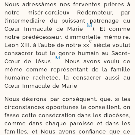
Nous adres­sâmes nos fer­ventes prières à
notre misé­ri­cor­dieux Rédempteur, par
l’inter­médiaire du puis­sant patro­nage du
[5]
Cœur Immaculé de Marie
). Et comme
notre pré­dé­ces­seur, d’immor­telle mémoire,
e
Léon XIII, à l’aube de notre xx
siècle vou­lut
consa­crer tout le genre humain au Sacré-​
[6]
Cœur de Jésus
. Nous avons vou­lu de
même comme repré­sen­tant de la famille
humaine rache­tée, la consa­crer aus­si au
Cœur Immaculé de Marie.
Nous dési­rons, par consé­quent, que, si les
cir­cons­tances oppor­tunes le conseillent, on
fasse cette consé­cra­tion dans les dio­cèses,
comme dans chaque paroisse et dans les
familles, et Nous avons confiance que de