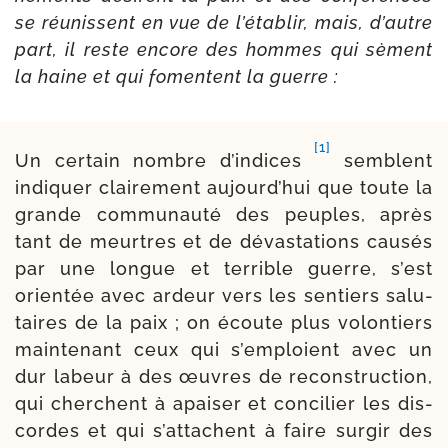
se réunissent en vue de l’établir, mais, d’autre
part, il reste encore des hommes qui sèment
la haine et qui fomentent la guerre :
[1]
Un cer­tain nombre d’indices
semblent
indi­quer clai­re­ment aujourd’hui que toute la
grande commu­nauté des peuples, après
tant de meurtres et de dévas­ta­tions cau­sés
par une longue et ter­rible guerre, s’est
orien­tée avec ardeur vers les sen­tiers salu­
taires de la paix ; on écoute plus volon­tiers
main­te­nant ceux qui s’emploient avec un
dur labeur à des œuvres de recons­truc­tion,
qui cherchent à apai­ser et conci­lier les dis­
cordes et qui s’attachent à faire sur­gir des