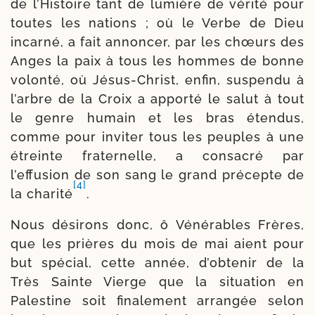
de l’Histoire tant de lumière de véri­té pour
toutes les nations ; où le Verbe de Dieu
incar­né, a fait annon­cer, par les chœurs des
Anges la paix à tous les hommes de bonne
volon­té, où Jésus-​Christ, enfin, sus­pen­du à
l’arbre de la Croix a appor­té le salut à tout
le genre humain et les bras éten­dus,
comme pour invi­ter tous les peuples à une
étreinte fra­ter­nelle, a consa­cré par
l’effusion de son sang le grand pré­cepte de
[4]
la cha­ri­té
.
Nous dési­rons donc, ô Vénérables Frères,
que les prières du mois de mai aient pour
but spé­cial, cette année, d’obtenir de la
Très Sainte Vierge que la situa­tion en
Palestine soit fina­le­ment arran­gée selon