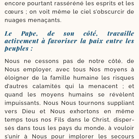
encore pour­tant ras­sé­ré­né les esprits et les
cœurs ; on voit même le ciel s’obscurcir de
nuages menaçants.
Le Pape, de son côté, travaille
activement à favoriser la paix entre les
peuples :
Nous ne ces­sons pas de notre côté, de
Nous employer, avec tous Nos moyens à
éloi­gner de la famille humaine les risques
d’autres cala­mi­tés qui la menacent ; et
quand les moyens humains se révèlent
impuis­sants, Nous Nous tour­nons sup­pliant
vers Dieu et Nous exhor­tons en même
temps tous nos Fils dans le Christ, dis­per­
sés dans tous les pays du monde, à vou­loir
s’unir à Nous pour implo­rer les secours