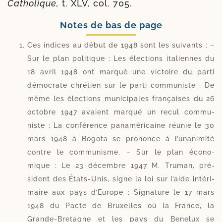
Catholique,
t. XLV, col. 705.
Notes de bas de page
Ces indices au début de 1948 sont les sui­vants : –
Sur le plan poli­tique : Les élec­tions ita­liennes du
18 avril 1948 ont mar­qué une vic­toire du par­ti
démo­crate chré­tien sur le par­ti com­mu­niste ; De
même les élec­tions muni­ci­pales fran­çaises du 26
octobre 1947 avaient mar­qué un recul com­mu­
niste ; La confé­rence pan­amé­ri­caine réunie le 30
mars 1948 à Bogota se pro­nonce à l’unanimité
contre le com­mu­nisme. – Sur le plan éco­no­
mique : Le 23 décembre 1947 M. Truman, pré­
sident des États-​Unis, signe la loi sur l’aide inté­ri­
maire aux pays d’Europe ; Signature le 17 mars
1948 du Pacte de Bruxelles où la France, la
Grande-​Bretagne et les pays du Benelux se