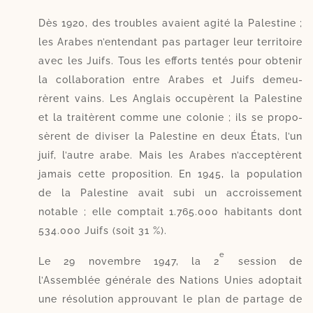
Dès 1920, des troubles avaient agi­té la Palestine ;
les Arabes n’entendant pas par­ta­ger leur ter­ri­toire
avec les Juifs. Tous les efforts ten­tés pour obte­nir
la colla­boration entre Arabes et Juifs demeu­
rèrent vains. Les Anglais occu­pèrent la Pales­tine
et la trai­tèrent comme une colo­nie ; ils se pro­po­
sèrent de divi­ser la Palestine en deux États, l’un
juif, l’autre arabe. Mais les Arabes n’acceptèrent
jamais cette pro­po­si­tion. En 1945, la popu­la­tion
de la Palestine avait subi un accrois­se­ment
notable ; elle comp­tait 1.765.000 habi­tants dont
534.000 Juifs (soit 31 %).
e
Le 29 novembre 1947, la 2
ses­sion de
l’Assemblée géné­rale des Nations Unies adop­tait
une réso­lu­tion approu­vant le plan de par­tage de