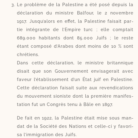
Le pro­blème de la Palestine a été posé depuis la
décla­ra­tion du ministre Balfour, le 2 novembre
1917. Jusqu’alors en effet, la Palestine fai­sait par­
tie inté­grante de l’Empire turc ; elle comp­tait
689.000 habi­tants dont 85.000 Juifs ; le reste
étant com­po­sé d’Arabes dont moins de 10 % sont
chrétiens.
Dans cette décla­ra­tion, le ministre bri­tan­nique
disait que son Gouvernement envi­sa­ge­rait avec
faveur l’établissement d’un État juif en Palestine.
Cette décla­ration fai­sait suite aux reven­di­ca­tions
du mou­ve­ment sio­niste dont la pre­mière mani­fes­
ta­tion fut un Congrès tenu à Bâle en 1897.
De fait en 1922, la Palestine était mise sous man­
dat de la Société des Nations et celle-​ci y favo­ri­
sa l’immigration des Juifs.