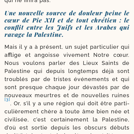
qui ne fini­ra pas.
Une nouvelle source de douleur peine le
cœur de Pie XII et de tout chrétien : le
conflit entre les Juifs et les Arabes qui
ravage la Palestine.
Mais il y a à pré­sent, un sujet par­ti­cu­lier qui
afflige et angoisse vive­ment Notre cœur.
Nous vou­lons par­ler des Lieux Saints de
Palestine qui depuis long­temps déjà sont
trou­blés par de tristes évé­ne­ments et qui
sont presque chaque jour dévas­tés par de
nou­veaux meurtres et de nou­velles ruines
[3]
. Or, s’il y a une région qui doit être par­ti­
cu­liè­re­ment chère à toute âme bien née et
civi­li­sée, c’est cer­tai­ne­ment la Palestine,
d’où est sor­tie depuis les obs­curs débuts