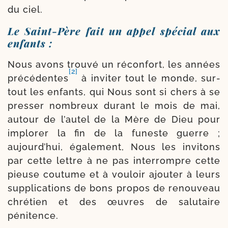
du ciel.
Le Saint-​Père fait un appel spécial aux
enfants :
Nous avons trou­vé un récon­fort, les années
[2]
pré­cé­dentes
à invi­ter tout le monde, sur­
tout les enfants, qui Nous sont si chers à se
pres­ser nom­breux durant le mois de mai,
autour de l’autel de la Mère de Dieu pour
implo­rer la fin de la funeste guerre ;
aujourd’hui, éga­le­ment, Nous les invi­tons
par cette lettre à ne pas inter­rompre cette
pieuse cou­tume et à vou­loir ajou­ter à leurs
sup­pli­ca­tions de bons pro­pos de renou­veau
chré­tien et des œuvres de salu­taire
pénitence.