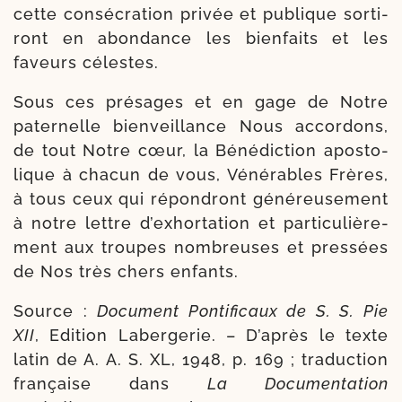
cette consé­cra­tion pri­vée et publique sor­ti­
ront en abon­dance les bien­faits et les
faveurs célestes.
Sous ces pré­sages et en gage de Notre
pater­nelle bien­veillance Nous accor­dons,
de tout Notre cœur, la Bénédiction apos­to­
lique à cha­cun de vous, Vénérables Frères,
à tous ceux qui répon­dront géné­reu­se­ment
à notre lettre d’exhortation et par­ti­cu­liè­re­
ment aux troupes nom­breuses et pres­sées
de Nos très chers enfants.
Source :
Document Pontificaux de S. S. Pie
XII
, Edition Labergerie. – D’après le texte
latin de A. A. S. XL, 1948, p. 169 ; tra­duc­tion
fran­çaise dans
La Documentation