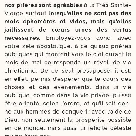
nos prières sont agréables
à la Très Sainte-​
Vierge sur­tout
lorsqu’elles ne sont pas des
mots éphé­mères et vides, mais qu’elles
jaillissent de cœurs ornés des ver­tus
néces­saires.
Em­ployez-​vous donc, avec
votre zèle apos­to­lique, à ce qu’aux prières
publiques qui montent vers le ciel durant le
mois de mai cor­res­ponde un réveil de vie
chré­tienne. De ce seul pré­sup­po­sé, il est,
en effet, per­mis d’espérer que le cours des
choses et des évé­ne­ments, dans la vie
publique, comme dans la vie pri­vée, puisse
être orien­té, selon l’ordre, et qu’il soit don­
né aux hommes de conqué­rir avec l’aide de
Dieu, non seule­ment la pros­pé­ri­té pos­sible
en ce monde, mais aus­si la féli­ci­té céleste