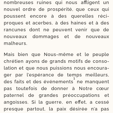
nom­breuses ruines qui nous affligent un
nou­vel ordre de prospé­rité, que ceux qui
poussent encore à des que­relles réci­
proques et acerbes, à des haines et à des
ran­cunes dont ne peuvent venir que de
nou­veaux dom­mages et de nou­veaux
malheurs.
Mais bien que Nous-​même et le peuple
chré­tien ayons de grands motifs de conso­
la­tion et que nous puis­sions nous encou­ra­
ger par l’espérance de temps meilleurs,
1
des faits et des évé­ne­ments
ne manquent
pas tou­te­fois de don­ner à Notre cœur
pater­nel de grandes pré­oc­cu­pa­tions et
angoisses. Si la guerre, en effet, a ces­sé
presque par­tout, la paix dési­rée n’a pas