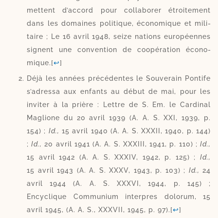
mettent d’accord pour col­la­bo­rer étroi­te­ment
dans les domaines poli­tique, éco­no­mique et mili­
taire ; Le 16 avril 1948, seize nations euro­péennes
signent une conven­tion de coopé­ra­tion éco­no­
mique.
[
↩
]
Déjà les années pré­cé­dentes le Souverain Pontife
s’adressa aux enfants au début de mai, pour les
invi­ter à la prière : Lettre de S. Em. le Cardinal
Maglione du 20 avril 1939 (A. A. S. XXI, 1939, p.
154) ;
Id.,
15 avril 1940 (A. A. S. XXXII, 1940, p. 144)
;
Id.,
20 avril 1941 (A. A. S. XXXIII, 1941, p. 110) ;
Id.,
15 avril 1942 (A. A. S. XXXIV, 1942, p. 125) ;
Id.,
15 avril 1943 (A. A. S. XXXV, 1943, p. 103) ;
Id.,
24
avril 1944 (A. A. S. XXXVI, 1944, p. 145) ;
Encyclique Communium interpres dolo­rum, 15
avril 1945, (A. A. S., XXXVII, 1945, p. 97).
[
↩
]