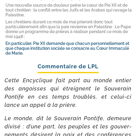
Une nouvelle source de douleur peine le cœur de Pie XII et de
tout chrétien : le conflit entre les Juifs et les Arabes qui ravage la
Palestine.
Les chrétiens durant ce mois de mai prieront donc tout
particulièrement afin que la paix revienne en Palestine : Le Pape
donne un programme de prières à réaliser pendant ce mois de
mai 1948 :
En particulier, Pie XII demande que chacun personnellement et
que chaque institution sociale se consacre au Cœur Immaculé
de Marie.
Cette Encyclique fait part au monde entier
des angoisses qui étreignent le Souverain
Pontife en ces temps trou­blés, et celui-​ci
lance un appel à la prière.
Le monde, dit le Souverain Pontife, demeure
divi­sé : d’une part, les peuples et les gou­ver­
ne­ments dési­rent la paix et des confé­rences