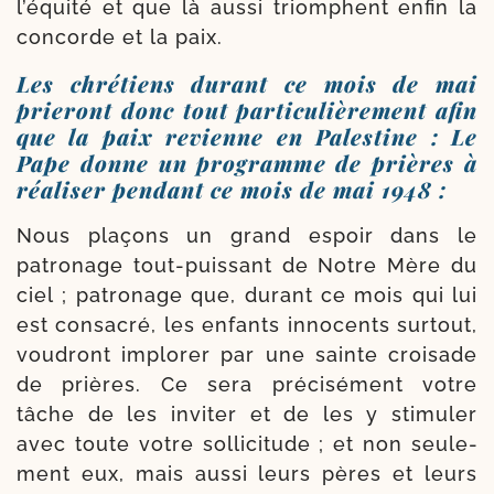
l’équité et que là aus­si triomphent enfin la
concorde et la paix.
Les chrétiens durant ce mois de mai
prieront donc tout particulièrement afin
que la paix revienne en Palestine :
Le
Pape donne un programme de prières à
réaliser pendant ce mois de mai 1948 :
Nous pla­çons un grand espoir dans le
patro­nage tout-​puissant de Notre Mère du
ciel ; patro­nage que, durant ce mois qui lui
est consa­cré, les enfants inno­cents sur­tout,
vou­dront implo­rer par une sainte croi­sade
de prières. Ce sera pré­ci­sé­ment votre
tâche de les invi­ter et de les y sti­mu­ler
avec toute votre sol­li­ci­tude ; et non seule­
ment eux, mais aus­si leurs pères et leurs