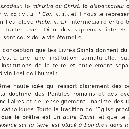
­sa­deur,
le
ministre du Christ,
le
dis­pen­sa­teur
.
v, 20 ; vi, 4 ;
I
Cor.
iv, 1.), et il nous le repré
n lieu éle­vé (
Hebr.
v, 1.), inter­mé­diaire entre l
ur trai­ter avec Dieu des suprêmes inté­rêt
 sont ceux de la vie éternelle.
la concep­tion que les Livres Saints donnent du
c’est-à-dire une ins­ti­tu­tion sur­na­tu­relle, s
ins­ti­tu­tions de la terre et entiè­re­ment sépa
vin l’est de l’humain.
ême haute idée qui res­sort clai­re­ment des
la doc­trine des Pontifes romains et des év
nci­liaires et de l’enseignement una­nime des 
catho­liques. Toute la tra­di­tion de l’Eglise pro
x que le prêtre est un
autre Christ,
et que le s
’exerce sur la terre, est pla­cé à bon droit dans la 