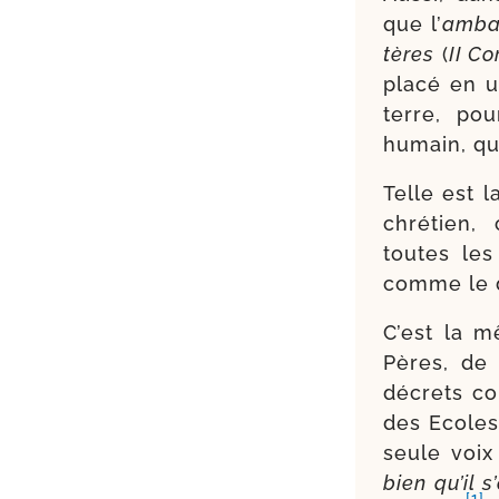
que l’
ambas
tères
(
II Cor
pla­cé en u
terre, po
humain, qui
Telle est 
chré­tien, 
toutes les 
comme le di
C’est la m
Pères, de 
décrets co
des Ecoles 
seule voi
bien qu’il s
[1]