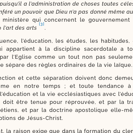
puis­qu’il a l’ad­mi­nis­tra­tion de choses toutes céle
onfé­ré un pou­voir que Dieu n’a pas don­né même 
t minis­tère qui concernent le gou­ver­ne­men
[3]
re
l’art des arts
.
uence, l’éducation, les études, les habi­tudes
 appar­tient à la dis­ci­pline sacer­do­tale a t
 par l’Eglise comme un tout non pas seule­ment
 sépare des règles ordi­naires de la vie laïque.
inc­tion et cette sépa­ra­tion doivent donc demeu­
ême en notre temps ; et toute ten­dance à u
’éducation et la vie ecclé­sias­tiques avec l’édu
 doit être tenue pour réprou­vée, et par la tra­
é­tiens, et par la doc­trine apos­to­lique elle-​
ip­tions de Jésus-Christ.
 la rai­son exige que dans la for­ma­tion du cle