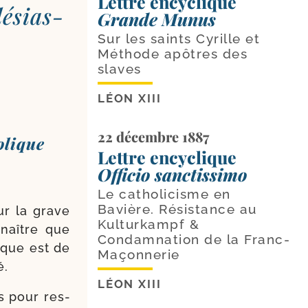
Lettre encyclique
é­sias­
Grande Munus
Sur les saints Cyrille et
Méthode apôtres des
slaves
LÉON XIII
22 décembre 1887
olique
Lettre encyclique
Officio sanctissimo
Le catholicisme en
Bavière. Résistance au
sur la grave
Kulturkampf &
­naître que
Condamnation de la Franc-
ique est de
Maçonnerie
é.
LÉON XIII
s pour res­