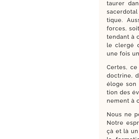
taurer dan
sacer­dotal
tique. Aus
forces, soi
ten­dant à c
le cler­gé
une fois u
Certes, ce
doc­trine, 
éloge son 
tion des év
ne­ment à 
Nous ne pou
Notre espr
çà et là un