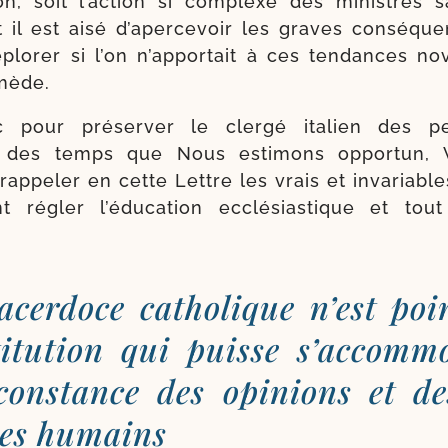
tion, soit l’action si com­plexe des ministres 
t il est aisé d’apercevoir les graves consé­qu
plo­rer si l’on n’apportait à ces ten­dances nov
mède.
 pour pré­ser­ver le cler­gé ita­lien des per
s des temps que Nous esti­mons oppor­tun, 
rap­pe­ler en cette Lettre les vrais et inva­riable
t régler l’éducation ecclé­sias­tique et tou
sacer­doce catho­lique n’est po
­ti­tu­tion qui puisse s’accom
nconstance des opi­nions et d
es humains