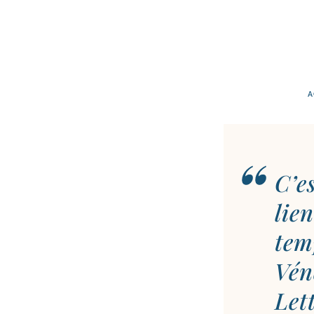
A
C’es
lie
tem
Vén
Lett