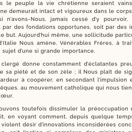
s le peuple la vie chré­tienne seraient vains 
 ne demeu­rait intact et vigou­reux dans le corps
si n’avons-Nous, jamais ces­sé d’y pour­voir
t par des fon­da­tions oppor­tunes, soit par des in
e but. Aujourd’hui même, une sol­li­ci­tude par­ti­c
 d’Italie Nous amène, Vénérables Frères, à trai
n sujet d’une si grande importance.
 cler­gé donne constam­ment d’éclatantes pre
de sa pié­té et de son zèle ; il Nous plaît de si
ardeur à coopé­rer, en secon­dant l’impulsion e
êques, au mou­ve­ment catho­lique qui nous tient
cœur.
­vons tou­te­fois dis­si­mu­ler la pré­oc­cu­pa­tio
it, en voyant com­ment, depuis quelque temps
 violent désir d’innovations incon­si­dé­rées conc