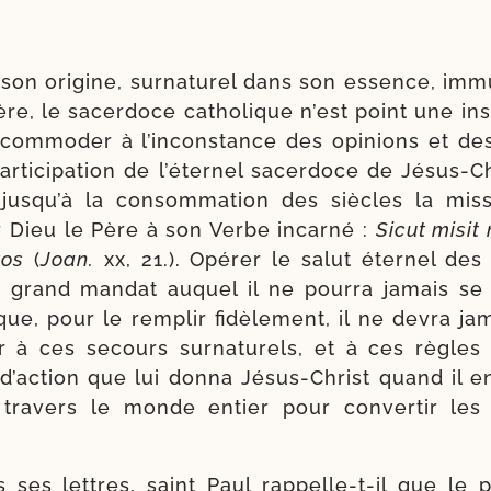
son ori­gine, sur­na­tu­rel dans son essence, im
re, le sacer­doce catho­lique n’est point une ins­ti
ccommoder à l’inconstance des opi­nions et de
rticipation de l’éternel sacer­doce de Jésus-​Chr
r jusqu’à la consom­ma­tion des siècles la mi
r Dieu le Père à son Verbe incar­né :
Sicut misit
vos
(
Joan.
xx, 21.). Opérer le salut éter­nel de
e grand man­dat auquel il ne pour­ra jamais se s
, pour le rem­plir fidè­le­ment, il ne devra jam
ir à ces secours sur­na­tu­rels, et à ces règles
d’action que lui don­na Jésus-​Christ quand il e
tra­vers le monde entier pour conver­tir les
 ses lettres, saint Paul rappelle-​t-​il que le 