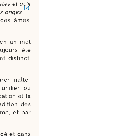
stes et qu’il
[2]
aux anges
,
t des âmes,
, en un mot
ou­jours été
 dis­tinct,
rer inal­té­
ni­fier ou
cation et la
di­tion des
même, et par
r­gé et dans