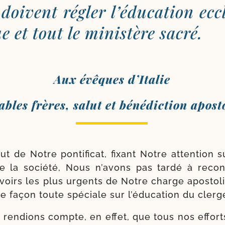
 doivent régler l’éducation eccl
e et tout le minis­tère sacré.
Aux évêques d’Italie
bles frères, salut et béné­dic­tion apost
t de Notre pon­ti­fi­cat, fixant Notre atten­tion 
 de la socié­té, Nous n’avons pas tar­dé à recon
voirs les plus urgents de Notre charge apos­to­l
ne façon toute spé­ciale sur l’éducation du clerg
ren­dions compte, en effet, que tous nos effort