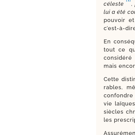
céleste
,
lui a été c
pou­voir e
c’est-à-di
En consé­q
tout ce qui
consi­déré
mais encore
Cette dis­t
rables, m
confondre l
vie laïques
siècles chr
les pres­cr
Assurément,