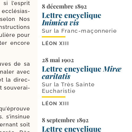
si l’esprit
8 décembre 1892
 ecclé­sias­
Lettre encyclique
, selon Nos
Inimica vis
s­truc­tions
Sur la Franc-maçonnerie
u­lière pour
­ter encore
LÉON XIII
28 mai 1902
uves de sa
Lettre encyclique
Miræ
gna­ler avec
caritatis
t la direc­
Sur la Très Sainte
 sou­ve­rai­
Eucharistie
LÉON XIII
n qu’éprouve
, s’insinue
8 septembre 1892
er­nant soit
Lettre encyclique