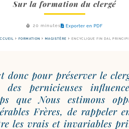
Sur la formation du clergé
20 minutes
Exporter en PDF
CCUEIL
FORMATION
MAGISTÈRE
ENCYCLIQUE FIN DAL PRINCIP
t donc pour pré­ser­ver le cler­
n des per­ni­cieuses influenc
ps que Nous esti­mons oppo
érables Frères, de rap­pe­ler e
re les vrais et inva­riables pri