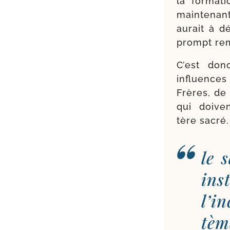
la for­ma­
mainte­nan
aurait à dé
prompt re
C’est donc
influence
Frères, de 
qui doiven
tère sacré.
le 
ins
l’i
tèm