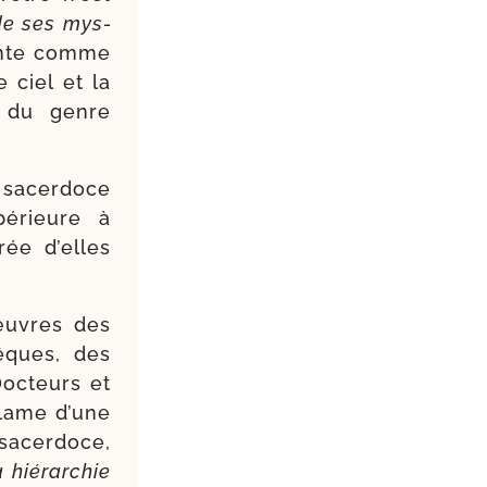
 de ses mys­
­sente comme
e ciel et la
s du genre
 sacer­doce
upé­rieure à
­rée d’elles
 œuvres des
êques, des
Docteurs et
­clame d’une
acer­doce,
hié­rar­chie