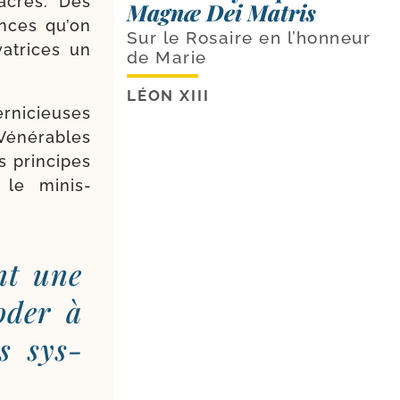
sacrés. Dès
Magnæ Dei Matris
ences qu’on
Sur le Rosaire en l’honneur
a­trices un
de Marie
LÉON XIII
­ni­cieuses
Vénérables
s prin­cipes
t le minis­
int une
moder à
es sys­