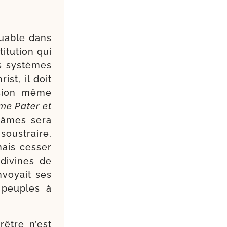
muable dans
­tu­tion qui
s sys­tèmes
ist, il doit
s­sion même
 me Pater et
s âmes sera
ous­traire,
ais ces­ser
 divines de
nvoyait ses
 peuples à
prêtre n’est