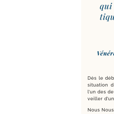
qui
tiqu
Vénéra
Dès le débu
situa­tion
l’un des de
veiller d’u
Nous Nous 