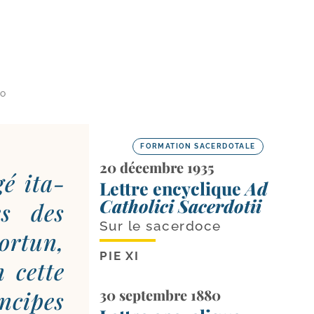
IO
FORMATION SACERDOTALE
20 décembre 1935
gé ita­
Lettre encyclique
Ad
Catholici Sacerdotii
es des
Sur le sacerdoce
r­tun,
PIE XI
n cette
n­cipes
30 septembre 1880