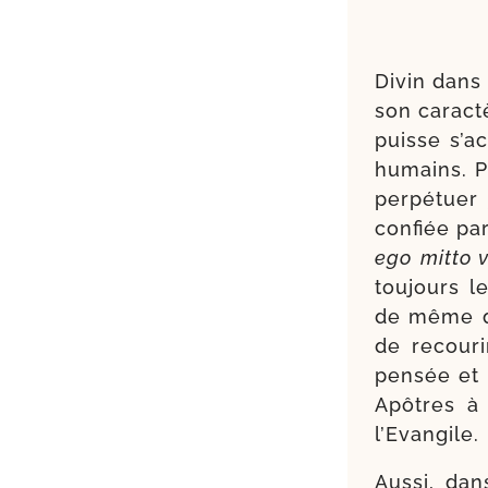
Divin dans 
son carac­tè
puisse s’a
humains. Pa
per­pé­tue
con­fiée pa
ego mit­to 
tou­jours l
de même que
de recou­r
pen­sée et 
Apôtres à 
l’Evangile.
Aussi, dans