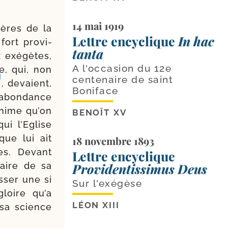
14 mai 1919
tères de la
Lettre encyclique
In hac
fort pro­vi­
tanta
x exé­gètes,
A l'occasion du 12e
ce, qui, non
]
centenaire de saint
, devaient,
Boniface
­abon­dance
­nime qu’on
BENOÎT XV
ui l’Eglise
que lui ait
18 novembre 1893
res. Devant
Lettre encyclique
naire de sa
Providentissimus Deus
­ser une si
Sur l'exégèse
gloire qu’a
LÉON XIII
 sa science