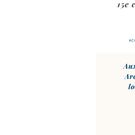
15e 
AC
Aux
Ar
l