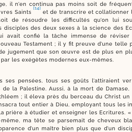
e, il n’en conti­nua pas moins soit de fré­quen­
[14]
ivres Saints
et de trans­crire et col­la­tion­ne
soit de résoudre les dif­fi­cul­tés qu’on lui sou
es dis­ciples des deux sexes à la science des E
i avait confié la tâche immense de révi­ser 
ouveau Testament ; il y fit preuve d’une telle p
 de juge­ment que son œuvre est de plus en pl
e par les exé­gètes modernes eux-​mêmes.
 ses pen­sées, tous ses goûts l’at­ti­raient ver
s de la Palestine. Aussi, à la mort de Damase
ethléem ; il éle­va près du ber­ceau du Christ u
nsa­cra tout entier à Dieu, employant tous les i
t la prière à étu­dier et ensei­gner les Ecritures. « 
-​même, ma tête se par­se­mait de che­veux b
’apparence d’un maître bien plus que d’un dis­ci