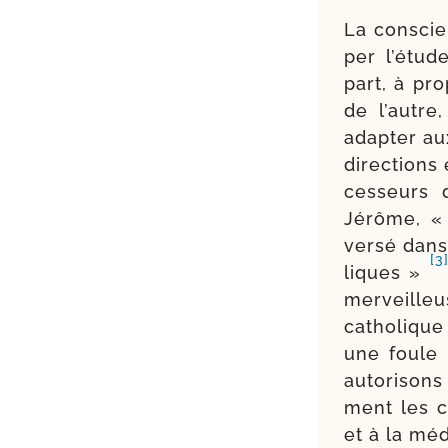
La conscie
per l’étud
part, à pro
de l’autre
adap­ter au
direc­tions
ces­seurs 
Jérôme, « 
ver­sé dans
[3
liques »
mer­veille
catho­lique
une foule
auto­ri­son
ment les c
et à la méd