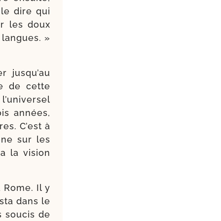
 le dire qui
ur les doux
 langues. »
er jusqu’au
e de cette
 l’universel
ois années,
res. C’est à
ène sur les
a la vision
 à Rome. Il y
s­ta dans le
s sou­cis de