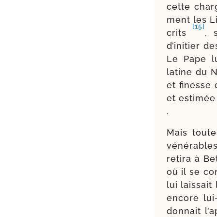
cette charg
ment les L
[15]
crits
, 
d’initier d
Le Pape lu
latine du N
et finesse
et esti­mé
.
Mais toutes
véné­rable
reti­ra à B
où il se co
lui lais­sai
encore lui
don­nait l