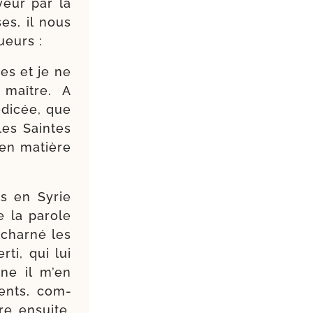
veur par la
ses, il nous
ueurs :
es et je ne
 maître. A
aodicée, que
 les Saintes
e en matière
is en Syrie
e la parole
char­né les
­ti, qui lui
ine il m’en
­ments, com­
re ensuite,