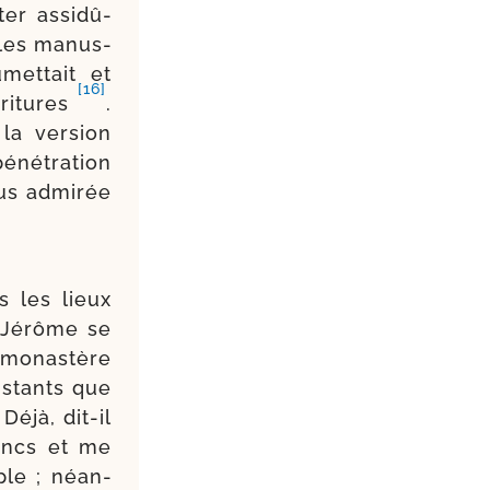
ter assi­dû­
r les manus­
­met­tait et
[16]
critures
.
la ver­sion
éné­tra­tion
us admi­rée
s les lieux
, Jérôme se
n monas­tère
ns­tants que
Déjà, dit-​il
lancs et me
ple ; néan­