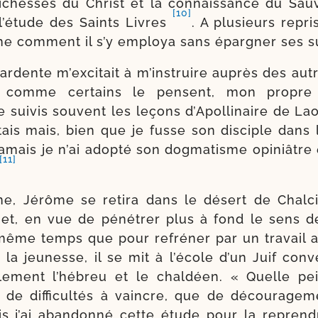
ichesses du Christ et la connais­sance du Sau
[10]
 l’étude des Saints Livres
. A plu­sieurs repri
me com­ment il s’y employa sans épar­gner ses s
ardente m’excitait à m’instruire auprès des autr
, comme cer­tains le pensent, mon propre
e sui­vis sou­vent les leçons d’Apollinaire de L
­tais mais, bien que je fusse son dis­ciple dans
jamais je n’ai adop­té son dog­ma­tisme opi­niâtr
[11]
ne, Jérôme se reti­ra dans le désert de Chalc
 ; et, en vue de péné­trer plus à fond le sens d
même temps que pour refré­ner par un tra­vail a
la jeu­nesse, il se mit à l’école d’un Juif conver
­le­ment l’hébreu et le chal­déen. « Quelle pe
 de dif­fi­cul­tés à vaincre, que de décou­ra­ge
is j’ai aban­don­né cette étude pour la reprend