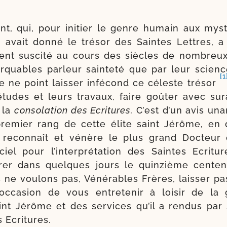
int, qui, pour ini­tier le genre humain aux mys­
 lui avait don­né le tré­sor des Saintes Lettres, a 
­ment sus­ci­té au cours des siècles de nom­breu
r­quables par­leur sain­te­té que par leur scien
[1
 ne point lais­ser infé­cond ce céleste tré­sor
études et leurs tra­vaux, faire goû­ter avec sur
 la
conso­la­tion des Ecritures.
C’est d’un avis una
re­mier rang de cette élite saint Jérôme, en q
e recon­naît et vénère le plus grand Docteur 
ciel pour l’interprétation des Saintes Ecritu
rer dans quelques jours le quin­zième cen­te­
ne vou­lons pas, Vénérables Frères, lais­ser pas
 occa­sion de vous entre­te­nir à loi­sir de la 
int Jérôme et des ser­vices qu’il a ren­dus par
 Ecritures.