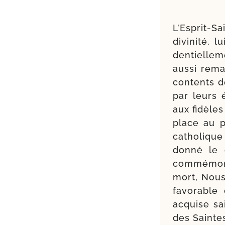
L’Esprit-Sa
divi­ni­té,
den­tiel­le
aus­si rema
contents de
par leurs 
aux fidèles
place au p
catho­liqu
don­né le 
com­mé­mo­
mort, Nous 
favo­rable
acquise sa
des Saintes