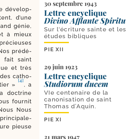
30 septembre 1943
e déve­lop­
Lettre encyclique
tent, d’une
Divino Afflante Spiritu
rand génie,
Sur l'écriture sainte et les
 et à mieux
études bibliques
 pré­cieuses
PIE XII
 Nos pré­dé­
fait saint
29 juin 1923
que et très
Lettre encyclique
 des catho­
[4]
Studiorum ducem
tier »
, a
VIe centenaire de la
a doc­trine
canonisation de saint
ous four­nit
Thomas d’Aquin.
 Nous Nous
in­ci­pa­le­
PIE XI
ture pieuse
21 mars 1947