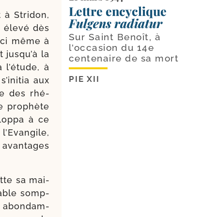
Lettre encyclique
à Stridon,
Fulgens radiatur
 éle­vé dès
Sur Saint Benoît, à
t ici même à
l'occasion du 14e
t jusqu’à la
centenaire de sa mort
 l’étude, à
PIE XII
s’initia aux
ire des rhé­
e pro­phète
lop­pa à ce
 l’Evangile,
s avan­tages
uitte sa mai­
table somp­
us abon­dam­