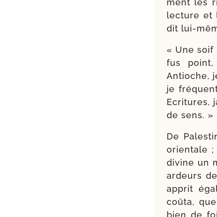
ment les r
lec­ture et
dit lui-​mê
« Une soif 
fus point
Antioche, j
je fré­quen
Ecritures, 
de sens. »
De Palesti
orien­tale
divine un 
ardeurs de 
apprit éga
coû­ta, que
bien de fo