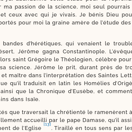
ar ma pas­sion de la science, moi seul pour­rais
, et ceux avec qui je vivais. Je bénis Dieu po
 por­tés pour moi la graine amère de l’étude des
 bandes d’hérétiques, qui venaient le trou­bl
ésert, Jérôme gagna Constantinople. L’évêqu
 alors saint Grégoire le Théologien, célèbre pour
a science. Jérôme le prit, durant près de tr
et maître dans l’interprétation des Saintes Lett
e qu’il tra­dui­sit en latin les Homélies d’Orig
ain­si que la Chronique d’Eusèbe, et com­men­t
ins dans Isaïe.
ul­tés que tra­ver­sait la chré­tien­té le rame­nèrent
el­le­ment accueilli par le pape Damase, qu’il assi
[13]
ment de l’Eglise
. Tiraillé en tous sens par le