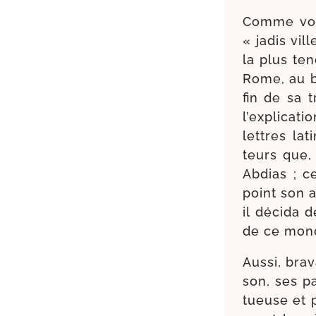
Comme vous
« jadis vil
la plus te
Rome, au b
fin de sa t
l’explicati
lettres lat
teurs que, 
Abdias ; c
point son a
il déci­da 
de ce mon
Aussi, bra­v
son, ses p
tueuse et p