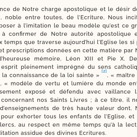
nce de Notre charge apos­to­lique et le désir d
e, noble entre toutes, de l’Ecriture, Nous inci
­po­ser à l’imitation le beau modèle qu’est ce g
, à confir­mer de Notre auto­ri­té apos­to­lique
x temps que tra­verse aujourd’hui l’Eglise les si
 et pres­crip­tions don­nées en cette matière par
d’heureuse mémoire, Léon XIII et Pie X. De 
esprit plei­ne­ment impré­gné du sens catho­li
[2]
 la connais­sance de la loi sainte »
, « maître
]
, « modèle de ver­tu et lumière du monde en
u­se­ment expo­sé et défen­du avec vaillance l
 concer­nant nos Saints Livres ; à ce titre, il n
 d’enseignements de très haute valeur dont,
s pour exhor­ter tous les enfants de l’Eglise, et pr
lercs, au res­pect en même temps qu’à la lec­
i­ta­tion assi­due des divines Ecritures.