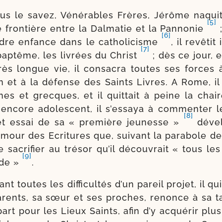
 le savez, Vénérables Frères, Jérôme naquit 
[5]
le fron­tière entre la Dalmatie et la Pannonie
;
[6]
ndre enfance dans le catho­li­cisme
, il revê­ti
[7]
ap­tême, les livrées du Christ
; dès ce jour, e
rès longue vie, il consa­cra toutes ses forces à
on et à la défense des Saints Livres. A Rome, il 
ines et grecques, et il quit­tait à peine la cha
encore ado­les­cent, il s’essaya à com­men­ter l
[8]
et essai de sa « pre­mière jeu­nesse »
déve­
mour des Ecritures que, sui­vant la para­bole de
de sacri­fier au tré­sor qu’il décou­vrait « tous le
[9]
de »
.
ant toutes les dif­fi­cul­tés d’un pareil pro­jet, il q
arents, sa sœur et ses proches, renonce à sa 
art pour les Lieux Saints, afin d’y acqué­rir pl