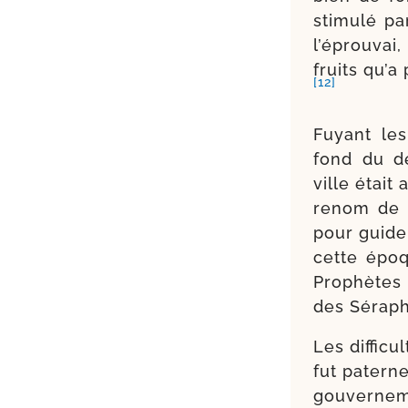
sti­mu­lé p
l’éprouvai
fruits qu’a
[12]
Fuyant les
fond du d
ville était
renom de s
pour guide 
cette époqu
Prophètes 
des Séraph
Les dif­fi­c
fut pater­n
gou­ver­ne­