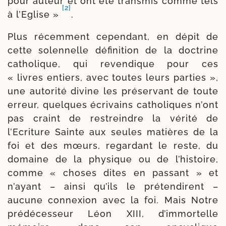
pour auteur et ont été trans­mis comme tels
[2]
à l’Eglise »
.
Plus récem­ment cepen­dant, en dépit de
cette solen­nelle défi­ni­tion de la doc­trine
catho­lique, qui reven­dique pour ces
« livres entiers, avec toutes leurs par­ties »,
une auto­ri­té divine les pré­ser­vant de toute
erreur, quelques écri­vains catho­liques n’ont
pas craint de res­treindre la véri­té de
l’Ecriture Sainte aux seules matières de la
foi et des mœurs, regar­dant le reste, du
domaine de la phy­sique ou de l’histoire,
comme « choses dites en pas­sant » et
n’ayant – ain­si qu’ils le pré­ten­dirent –
aucune connexion avec la foi. Mais Notre
pré­dé­ces­seur Léon XIII, d’immortelle