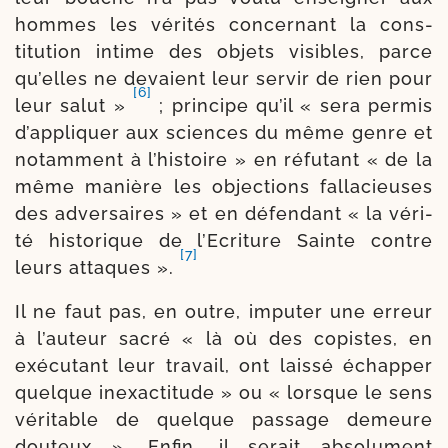
hommes les véri­tés concer­nant la cons­
titution intime des objets visibles, parce
qu’elles ne devaient leur ser­vir de rien pour
[6]
leur salut »
; prin­cipe qu’il « sera per­mis
d’appli­quer aux sciences du même genre et
notam­ment à l’histoire » en réfu­tant « de la
même manière les objec­tions fal­la­cieuses
des adver­saires » et en défen­dant « la véri­
té his­to­rique de l’Ecriture Sainte contre
[7]
leurs attaques ».
Il ne faut pas, en outre, impu­ter une erreur
à l’auteur sacré « là où des copistes, en
exé­cu­tant leur tra­vail, ont lais­sé échap­per
quelque inexac­ti­tude » ou « lorsque le sens
véri­table de quelque pas­sage demeure
dou­teux ». Enfin, il serait abso­lu­ment