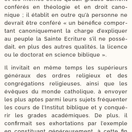
confé­rés en théo­lo­gie et en droit cano­
nique ; il éta­blit en outre qu’à per­sonne ne
devrait être confé­ré « un béné­fice com­por­
tant cano­ni­que­ment la charge d’expliquer
au peuple la Sainte Ecriture s’il ne pos­sé­
dait, en plus des autres qua­lités, la licence
ou le doc­to­rat en science biblique ».
Il invi­tait en même temps les supé­rieurs
géné­raux des ordres reli­gieux et des
congré­ga­tions reli­gieuses, ain­si que les
évêques du monde catho­lique, à envoyer
les plus aptes par­mi leurs sujets fré­quenter
les cours de l’Institut biblique et y conqué­
rir les grades aca­dé­miques. De plus, il
confir­mait ses exhor­ta­tions par l’exemple
en consti­tuant géné­reu­se­ment, à cette fin