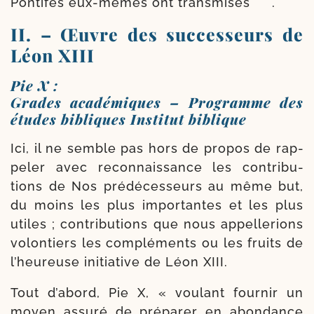
Pontifes eux-​mêmes ont trans­mises
.
II. – Œuvre des successeurs de
Léon XIII
Pie X :
Grades académiques – Programme des
études bibliques Institut biblique
Ici, il ne semble pas hors de pro­pos de rap­
pe­ler avec reconnais­sance les contri­bu­
tions de Nos pré­dé­ces­seurs au même but,
du moins les plus impor­tantes et les plus
utiles ; contri­bu­tions que nous appel­lerions
volon­tiers les com­plé­ments ou les fruits de
l’heureuse ini­tiative de Léon XIII.
Tout d’abord, Pie X, « vou­lant four­nir un
moyen assu­ré de pré­pa­rer en abon­dance