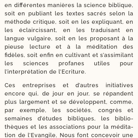
en dif­fé­rentes manières la science biblique,
soit en publiant les textes sacrés selon la
méthode cri­tique, soit en les expli­quant, en
les éclair­cis­sant, en les tra­dui­sant en
langue vul­gaire, soit en les pro­po­sant à la
pieuse lec­ture et à la médi­ta­tion des
fidèles, soit enfin en culti­vant et s’assimilant
les sciences pro­fanes utiles pour
l’interprétation de l’Ecriture.
Ces entre­prises et d’autres ini­tia­tives
encore qui, de jour en jour, se répandent
plus lar­ge­ment et se déve­loppent, comme,
par exemple, les socié­tés, congrès et
semaines d’études bibliques, les biblio­
thèques et les asso­cia­tions pour la médi­ta­
tion de l’Evangile, Nous font conce­voir une