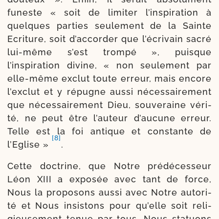
funeste « soit de limi­ter l’inspiration à
quelques par­ties seule­ment de la Sainte
Ecriture, soit d’accorder que l’écrivain sacré
lui-​même s’est trom­pé », puisque
l’inspiration divine, « non seule­ment par
elle-​même exclut toute erreur, mais encore
l’exclut et y répugne aus­si néces­sairement
que néces­sai­re­ment Dieu, sou­ve­raine véri­
té, ne peut être l’auteur d’aucune erreur.
Telle est la foi antique et constante de
[8]
l’Eglise »
.
Cette doc­trine, que Notre pré­dé­ces­seur
Léon XIII a expo­sée avec tant de force,
Nous la pro­po­sons aus­si avec Notre auto­ri­
té et Nous insis­tons pour qu’elle soit reli­
gieu­se­ment tenue par tous. Nous sta­tuons