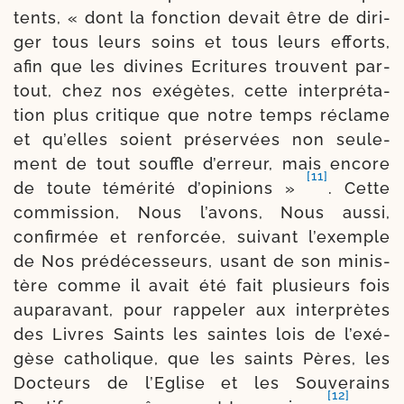
tents, « dont la fonc­tion devait être de diri­
ger tous leurs soins et tous leurs efforts,
afin que les divines Ecritures trouvent par­
tout, chez nos exé­gètes, cette inter­pré­ta­
tion plus cri­tique que notre temps réclame
et qu’elles soient pré­ser­vées non seule­
ment de tout souffle d’erreur, mais encore
[11]
de toute témé­ri­té d’opi­nions »
. Cette
com­mis­sion, Nous l’avons, Nous aus­si,
confir­mée et ren­for­cée, sui­vant l’exemple
de Nos pré­dé­ces­seurs, usant de son minis­
tère comme il avait été fait plu­sieurs fois
aupa­ra­vant, pour rap­pe­ler aux inter­prètes
des Livres Saints les saintes lois de l’exé­
gèse catho­lique, que les saints Pères, les
Docteurs de l’Eglise et les Souverains
[12]