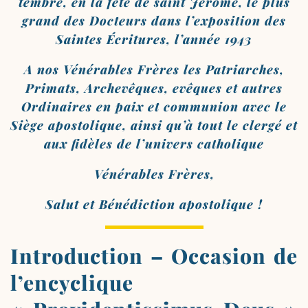
tembre, en la fête de saint Jérôme, le plus
grand des Docteurs dans l’ex­po­si­tion des
Saintes Écritures, l’an­née 1943
A nos Vénérables Frères les Patriarches,
Primats, Archevêques, evêques et autres
Ordinaires en paix et com­mu­nion avec le
Siège apos­to­lique, ain­si qu’à tout le cler­gé et
aux fidèles de l’univers catholique
Vénérables Frères,
Salut et Bénédiction apostolique !
Introduction – Occasion de
l’encyclique