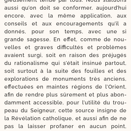
aus­si qu’on doit se confor­mer, aujourd’hui
encore, avec la même appli­ca­tion, aux
conseils et aux encou­ra­ge­ments qu’il a
don­nés, pour son temps, avec une si
grande sagesse. En effet, comme de nou­
velles et graves dif­fi­cul­tés et pro­blèmes
avaient sur­gi, soit en rai­son des pré­ju­gés
du ratio­na­lisme qui s’était insi­nué par­tout,
soit sur­tout à la suite des fouilles et des
explo­ra­tions de monu­ments très anciens,
effec­tuées en maintes régions de l’Orient,
afin de rendre plus sûre­ment et plus abon­
dam­ment acces­sible, pour l’utilité du trou­
peau du Seigneur, cette source insigne de
la Révélation catho­lique, et aus­si afin de ne
pas la lais­ser pro­fa­ner en aucun point,