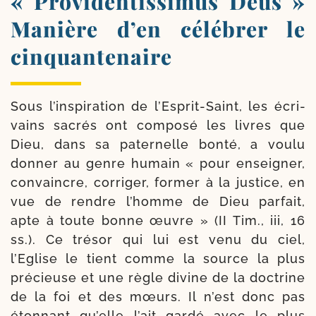
« Providentissimus Deus »
Manière d’en célébrer le
cinquantenaire
Sous l’inspiration de l’Esprit-Saint, les écri­
vains sacrés ont com­po­sé les livres que
Dieu, dans sa pater­nelle bon­té, a vou­lu
don­ner au genre humain « pour ensei­gner,
convaincre, cor­ri­ger, for­mer à la jus­tice, en
vue de rendre l’homme de Dieu par­fait,
apte à toute bonne œuvre » (II Tim., iii, 16
ss.). Ce tré­sor qui lui est venu du ciel,
l’Eglise le tient comme la source la plus
pré­cieuse et une règle divine de la doc­trine
de la foi et des mœurs. Il n’est donc pas
éton­nant qu’elle l’ait gar­dé avec le plus