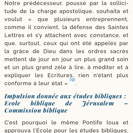
Notre pré­dé­ces­seur, pous­sé par la sol­li­ci­
tude de la charge apos­to­lique, sou­hai­ta et
vou­lut « que plu­sieurs entre­prennent,
comme il convient, la défense des Saintes
Lettres et s’y attachent avec cons­tance, et
que, sur­tout, ceux qui ont été appe­lés par
la grâce de Dieu dans les ordres sacrés
mettent de jour en jour un plus grand soin
et un plus grand zèle à lire, à médi­ter et à
expli­quer les Ecritures, rien n’étant plus
[9]
conforme à leur état »
.
Impulsion donnée aux études bibliques :
Ecole biblique de Jérusalem –
Commission biblique
C’est pour­quoi le même Pontife loua et
approu­va l’Ecole pour les études bibliques,