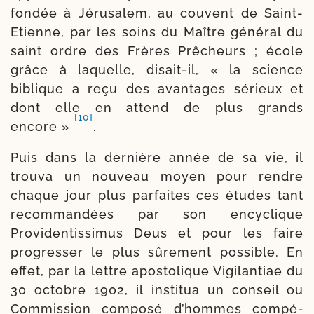
fon­dée à Jérusalem, au couvent de Saint-​
Etienne, par les soins du Maître géné­ral du
saint ordre des Frères Prêcheurs ; école
grâce à laquelle, disait-​il, « la science
biblique a reçu des avan­tages sérieux et
dont elle en attend de plus grands
[10]
encore »
.
Puis dans la der­nière année de sa vie, il
trou­va un nou­veau moyen pour rendre
chaque jour plus par­faites ces études tant
recom­man­dées par son ency­clique
Providentissimus Deus et pour les faire
pro­gres­ser le plus sûre­ment pos­sible. En
effet, par la lettre apos­to­lique Vigilantiae du
30 octobre 1902, il ins­ti­tua un conseil ou
Commission com­posé d’hommes com­pé­