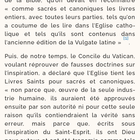
de la Bible, qu’on devait en recon­naître
« comme sacrés et cano­niques les livres
entiers, avec toutes leurs par­ties, tels qu’on
a cou­tume de les lire dans l’Eglise catho­
lique et tels qu’ils sont conte­nus dans
[1]
l’ancienne édi­tion de la Vulgate latine »
.
Puis, de notre temps, le Concile du Vatican,
vou­lant réprou­ver de fausses doc­trines sur
l’inspiration, a décla­ré que l’Eglise tient les
Livres Saints pour sacrés et cano­niques,
« non parce que, œuvre de la seule indus­
trie humaine, ils auraient été approu­vés
ensuite par son auto­ri­té ni pour cette seule
rai­son qu’ils contien­draient la véri­té sans
erreur, mais parce que, écrits sous
l’inspiration du Saint-​Esprit, ils ont Dieu