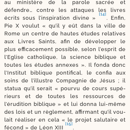
au minis­tère de la parole sacrée et
défendre… contre les attaques les livres
[14]
écrits sous l’inspiration divine »
. Enfin,
Pie X vou­lut « qu’il y eût dans la ville de
Rome un centre de hautes études rela­tives
aux Livres Saints, afin de déve­lop­per le
plus effi­cacement pos­sible, selon l’esprit de
l’Eglise catho­lique, la science biblique et
toutes les études annexes ». Il fon­da donc
l’Institut bibli­que pon­ti­fi­cal, le confia aux
soins de l’illustre Compagnie de Jésus ; il
sta­tua qu’il serait « pour­vu de cours supé­
rieurs et de toutes les res­sources de
l’érudition biblique » et lui don­na lui-​même
des lois et un règle­ment, affir­mant qu’il vou­
lait réa­li­ser en cela « le pro­jet salu­taire et
[15]
fécond » de Léon XIII
.