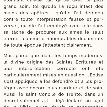
grand soin, tel qu’elle l’a reçu intact des
mains des apôtres ; qu’elle l’ait défen­du
contre toute inter­pré­ta­tion fausse et per­
verse ; qu’elle l’ait employé avec zèle dans
sa tâche de pro­cu­rer aux âmes le salut
éter­nel, comme d’innombrables docu­ments
de toute époque l’attestent clairement.
Mais parce que, dans les temps modernes,
la divine ori­gine des Saintes Ecritures et
leur inter­pré­ta­tion cor­recte ont été
particulière­ment mises en ques­tion, l’Eglise
s’est appli­quée à les défendre et à les pro­
té­ger avec encore plus d’ardeur et de soin.
Aussi, le saint Concile de Trente, dans un
décret solen­nel, a‑t-​il déjà décla­ré, au sujet