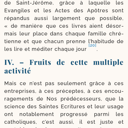
de Saint-​Jérôme, grâce à laquelle les
Evangiles et les Actes des Apôtres sont
répan­dus aus­si lar­ge­ment que pos­sible,
« de manière que ces livres aient désor­
mais leur place dans chaque famille chré­
tienne et que cha­cun prenne l’habitude de
[20]
les lire et médi­ter chaque jour
.
IV. – Fruits de cette multiple
activité
Mais ce n’est pas seule­ment grâce à ces
entre­prises, à ces pré­ceptes, à ces encou­
ra­ge­ments de Nos pré­dé­ces­seurs, que la
science des Saintes Ecritures et leur usage
ont nota­ble­ment pro­gres­sé par­mi les
catho­liques, c’est aus­si, il est juste et