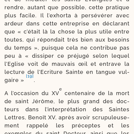
rendre, autant que pos­sible, cette pra­tique
plus facile. Il l’exhorta à per­sé­vé­rer avec
ardeur dans cette entre­prise en décla­rant
que « c’était là la chose la plus utile entre
toutes, qui répon­dait très bien aux besoins
du temps », puisque cela ne contri­bue pas
peu à « dis­si­per ce pré­ju­gé selon lequel
l’Eglise voit de mau­vais œil et entrave la
lec­ture de l’Ecriture Sainte en tangue vul­
[19]
gaire »
.
e
A l’occasion du XV
cen­te­naire de la mort
de saint Jérôme, le plus grand des doc­
teurs dans l’interprétation des Saintes
Lettres, Benoît XV, après avoir scru­pu­leu­se­
ment rap­pe­lé les pré­ceptes et les
exemples du saint Docteur, ain­si que les