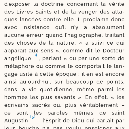
d’exposer la doc­trine concer­nant la véri­té
des Livres Saints et de la ven­ger des atta­
ques lan­cées contre elle. Il pro­cla­ma donc
avec insis­tance qu’il n’y a abso­lu­ment
aucune erreur quand l’hagiographe, trai­tant
des choses de la nature, « a sui­vi ce qui
appa­raît aux sens », comme dit le Docteur
[4]
angé­lique
, par­lant « ou par une sorte de
méta­phore ou comme le com­por­tait le lan­
gage usi­té à cette époque ; il en est encore
ain­si aujourd’hui, sur beau­coup de points,
dans la vie quoti­dienne, même par­mi les
hommes les plus savants ». En effet, « les
écri­vains sacrés ou, plus véri­ta­ble­ment –
ce sont les paroles mêmes de saint
[5]
Augustin
– l’Esprit de Dieu qui par­lait par
leur bouche n’a pas vou­lu ensei­gner aux