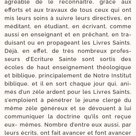
agréable de le recon­naître, grâce aux
efforts et aux tra­vaux de tous ceux qui ont
mis leurs soins à suivre leurs direc­tives, en
médi­tant, en étu­diant, en écri­vant, comme
aus­si en ensei­gnant et en prê­chant, en tra­
dui­sant ou en pro­pa­geant les Livres Saints.
Déjà, en effet, de très nom­breux pro­fes­
seurs d’Ecriture Sainte sont sor­tis des
écoles de haut ensei­gne­ment théo­lo­gique
et biblique, prin­ci­pa­le­ment de Notre Institut
biblique, et il en sort chaque jour qui, ani­
més d’un zèle ardent pour les Livres Saints,
s’emploient à péné­trer le jeune cler­gé du
même zèle géné­reux et se dévouent à lui
com­mu­ni­quer la doc­trine qu’ils ont reçue
eux- mêmes. Nombre d’entre eux aus­si, par
leurs écrits, ont fait avan­cer et font avan­cer