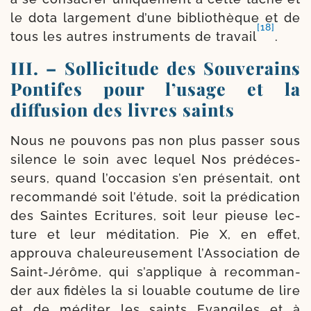
le dota lar­ge­ment d’une biblio­thèque et de
[18]
tous les autres ins­tru­ments de tra­vail
.
III. – Sollicitude des Souverains
Pontifes pour l’usage et la
diffusion des livres saints
Nous ne pou­vons pas non plus pas­ser sous
silence le soin avec lequel Nos pré­dé­ces­
seurs, quand l’occasion s’en pré­sen­tait, ont
recom­man­dé soit l’étude, soit la pré­di­ca­tion
des Saintes Ecritures, soit leur pieuse lec­
ture et leur médi­ta­tion. Pie X, en effet,
approu­va cha­leu­reu­se­ment l’Association de
Saint-​Jérôme, qui s’applique à recom­man­
der aux fidèles la si louable cou­tume de lire
et de médi­ter les saints Evangiles et à