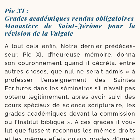
Pie XI :
Grades académiques rendus obligatoires
Monastère de Saint-​Jérôme pour la
révision de la Vulgate
A tout cela enfin, Notre der­nier pré­dé­ces­
seur, Pie XI, d’heu­reuse mémoire, don­na
son cou­ron­ne­ment quand il décré­ta, entre
autres choses, que nul ne serait admis « à
pro­fes­ser l’enseignement des Saintes
Ecritures dans les sémi­naires s’il n’avait pas
obte­nu légiti­mement, après avoir sui­vi des
cours spé­ciaux de science scrip­tu­raire, les
grades aca­dé­miques devant la com­mis­sion
ou l’Institut biblique ». A ces grades il vou­
lut que fussent recon­nus les mêmes droits
et les mêmes effets qu’aux grades dûment