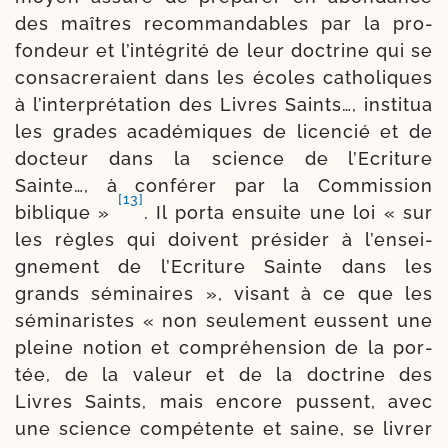
des maîtres recom­man­dables par la pro­
fondeur et l’intégrité de leur doc­trine qui se
consa­cre­raient dans les écoles catho­liques
à l’interprétation des Livres Saints…, ins­ti­tua
les grades aca­dé­miques de licen­cié et de
doc­teur dans la science de
l’Ecriture
Sainte…, à confé­rer par la Commission
[13]
biblique »
. Il por­ta ensuite une loi « sur
les règles qui doivent pré­si­der à l’ensei­
gnement de l’Ecriture Sainte dans les
grands sémi­naires », visant à ce que les
sémi­na­ristes « non seule­ment eussent une
pleine notion et com­pré­hen­sion de la por­
tée, de la valeur et de la doc­trine des
Livres Saints, mais encore pussent, avec
une science com­pé­tente et saine, se livrer