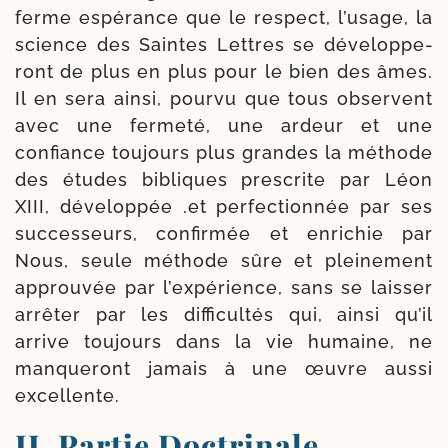
ferme espé­rance que le res­pect, l’usage, la
science des Saintes Lettres se déve­lop­pe­
ront de plus en plus pour le bien des âmes.
Il en sera ain­si, pour­vu que tous observent
avec une fer­me­té, une ardeur et une
confiance tou­jours plus grandes la méthode
des études bibliques pres­crite par Léon
XIII, déve­lop­pée .et per­fec­tion­née par ses
suc­ces­seurs, confir­mée et enri­chie par
Nous, seule méthode sûre et plei­ne­ment
approu­vée par l’expérience, sans se lais­ser
arrê­ter par les dif­fi­cul­tés qui, ain­si qu’il
arrive tou­jours dans la vie humaine, ne
man­que­ront jamais à une œuvre aus­si
excellente.
II. Partie Doctrinale