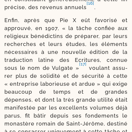
[16]
pré­cise, des reve­nus annuels
.
Enfin, après que Pie X eût favo­ri­sé et
approu­vé, en 1907, « la tâche confiée aux
reli­gieux béné­dic­tins de pré­pa­rer, par leurs
recher­ches et leurs études, les élé­ments
néces­saires à une nou­velle édi­tion de la
tra­duc­tion latine des Ecritures, connue
[17]
sous le nom de Vul­gate »
vou­lant assu­
rer plus de soli­di­té et de sécu­ri­té à cette
« entre­prise labo­rieuse et ardue » qui exige
beau­coup de temps et de grandes
dépenses, et dont la très grande uti­li­té était
mani­fes­tée par les excel­lents volumes déjà
parus, fit bâtir depuis ses fon­de­ments le
monas­tère romain de Saint-​Jérôme, des­ti­né
à se consa­crer unique­ment à cette tâche et