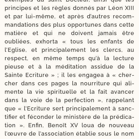
prin­cipes et les règles don­nés par Léon XIII
et par lui-​même, et après d’autres recom­
man­da­tions des plus oppor­tunes dans cette
matière et qui ne doivent jamais être
oubliées, exhor­ta « tous les enfants de
l’Eglise, et prin­ci­pa­le­ment les clercs, au
res­pect, en même temps qu’à la lec­ture
pieuse et à la médi­ta­tion assi­due de la
Sainte Ecriture » ; il les enga­gea à « cher­
cher dans ces pages la nour­ri­ture qui ali­
mente la vie spi­ri­tuelle et la fait avan­cer
dans la voie de la per­fec­tion », rap­pe­lant
que « l’Ecri­ture sert prin­ci­pa­le­ment à sanc­
ti­fier et fécon­der le minis­tère de la pré­di­ca­
tion ». Enfin, Benoît XV loua de nou­veau
l’œuvre de l’asso­ciation éta­blie sous le nom