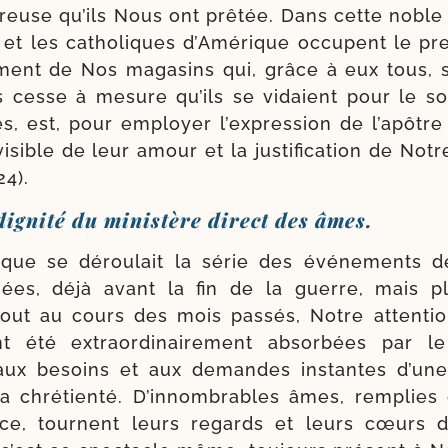
­reuse qu’ils Nous ont prê­tée. Dans cette noble 
t et les catho­liques d’Amérique occupent le pre
ment de Nos maga­sins qui, grâce à eux tous, s
s cesse à mesure qu’ils se vidaient pour le sou
s, est, pour employer l’expression de l’apôtre 
isible de leur amour et la jus­ti­fi­ca­tion de Notr
 24).
dignité du ministère direct des âmes.
ue se dérou­lait la série des évé­ne­ments d
ées, déjà avant la fin de la guerre, mais p
­tout au cours des mois pas­sés, Notre atten­ti
ont été extra­or­di­nai­re­ment absor­bées par l
ux besoins et aux demandes ins­tantes d’une
la chré­tien­té. D’innombrables âmes, rem­plies 
nce, tournent leurs regards et leurs cœurs 