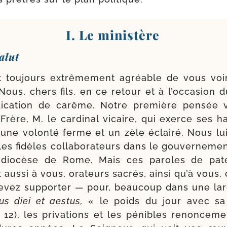
I. Le ministère
alut
t tou­jours extrê­me­ment agréable de vous voir
Nous, chers fils, en ce retour et à l’occasion 
di­ca­tion de carême. Notre pre­mière pen­sée
rère, M. le car­di­nal vicaire, qui exerce ses h
une volon­té ferme et un zèle éclai­ré. Nous lui
 les fidèles col­la­bo­ra­teurs dans le gou­ver­ne­m
dio­cèse de Rome. Mais ces paroles de pater
t aus­si à vous, ora­teurs sacrés, ain­si qu’à vous,
 devez sup­por­ter — pour, beau­coup dans une l
us diei et aes­tus,
« le poids du jour avec sa 
, 12), les pri­va­tions et les pénibles renon­ce­