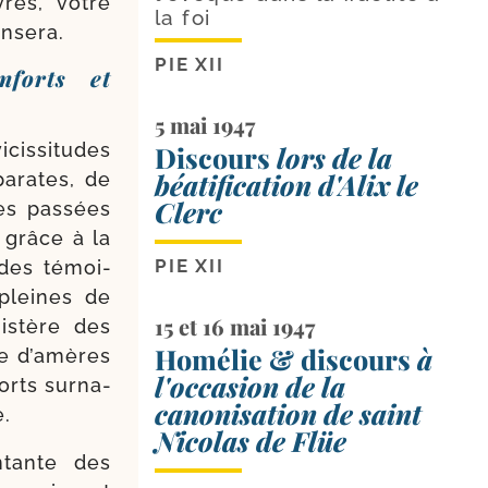
res, votre
la foi
ensera.
PIE XII
nforts et
5 mai 1947
is­si­tudes
Discours
lors de la
béatification d'Alix le
pa­rates, de
Clerc
es pas­sées
 grâce à la
PIE XII
 des témoi­
t pleines de
15 et 16 mai 1947
s­tère des
Homélie & discours
à
se d’amères
l'occasion de la
orts sur­na­
canonisation de saint
e.
Nicolas de Flüe
­tante des