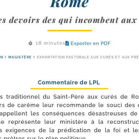
Rome
es devoirs des qui incombent aux
18 minutes
Exporter en PDF
ON
MAGISTÈRE
EXHORTATION PASTORALE AUX CURÉS ET AUX PR
rs tra­di­tion­nel du Saint-​Père aux curés de 
teurs de carême leur recom­mande le sou­ci de
qu’appellent les consé­quences désas­treuses de
que repré­sente leur minis­tère à la recons­truc
es exi­gences de la pré­di­ca­tion de la foi et l
 prêtres sur le plan politique.