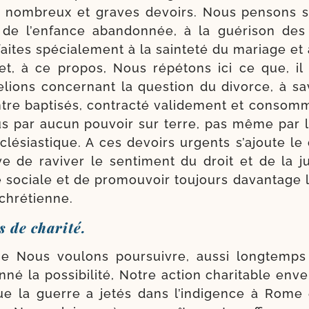
 nom­breux et graves devoirs. Nous pen­sons su
n de l’enfance aban­don­née, à la gué­ri­son des
aites spé­cia­le­ment à la sain­te­té du mariage et à 
 et, à ce pro­pos, Nous répé­tons ici ce que, il
­lions concer­nant la ques­tion du divorce, à sa
re bap­ti­sés, contrac­té vali­de­ment et consom
ous par aucun pou­voir sur terre, pas même par
ecclé­sias­tique. A ces devoirs urgents s’ajoute l
 de ravi­ver le sen­ti­ment du droit et de la ju
e sociale et de pro­mou­voir tou­jours davan­tag
é chrétienne.
 de charité.
 Nous vou­lons pour­suivre, aus­si long­temps
né la pos­si­bi­li­té, Notre action cha­ri­table env
e la guerre a jetés dans l’indigence à Rome 