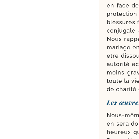
en face de
pro­tec­tio
bles­sures f
conju­gale
Nous rap­pe
mariage ent
être dis­s
auto­ri­té 
moins grave
toute la vi
de cha­ri­t
Les œuvres
Nous-​même
en sera don­
heureux qu