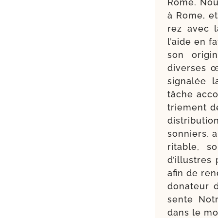
Rome. Nous 
à Rome, et
rez avec 
l’aide en 
son ori­gi
diverses œ
signa­lée 
tâche accom
trie­ment de
dis­tri­bu­t
son­niers, a
ri­table, 
d’illustres
afin de re
dona­teur d
sente Notr
dans le mon