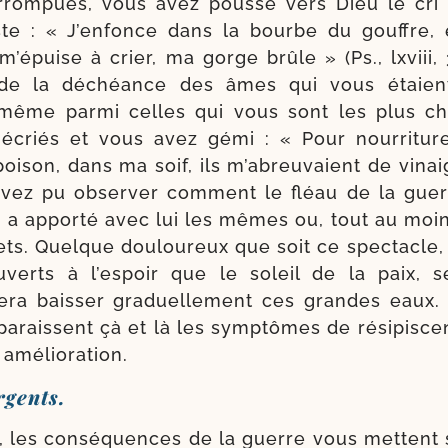
rom­pues, vous avez pous­sé vers Dieu le cri 
ste : « J’enfonce dans la bourbe du gouffre, 
m’épuise à crier, ma gorge brûle » (Ps., lxviii,
 de la déchéance des âmes qui vous étaient
 même par­mi celles qui vous sont les plus c
écriés et vous avez gémi : « Pour nour­ri­ture
oi­son, dans ma soif, ils m’abreuvaient de vinaig
avez pu obser­ver com­ment le fléau de la guerr
i, a appor­té avec lui les mêmes ou, tout au moi
ets. Quelque dou­lou­reux que soit ce spec­tacle
verts à l’espoir que le soleil de la paix, s
fera bais­ser gra­duel­le­ment ces grandes eaux. 
ppa­raissent çà et là les symp­tômes de rési­pis­c
 amélioration.
rgents.
 les consé­quences de la guerre vous mettent