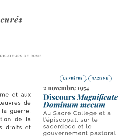
 curés
ÉDICATEURS DE ROME
LE PRÊTRE
,
NAZISME
2 novembre 1954
Rome et aux
Discours
Magnificate
Dominum mecum
s œuvres de
 la guerre,
Au Sacré Collège et à
­tion de la
l’épiscopat, sur le
sacerdoce et le
es droits et
gouvernement pastoral