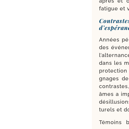
âpres et 
fatigue et 
Contrast
d’espéran
Années pén
des évé­ne­
l’alter­na
dans les m
pro­tec­ti
gnages de s
contrastes
âmes a imp
dés­illu­sio
tu­rels et 
Témoins b