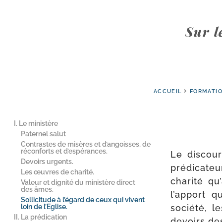
Sur l
ACCUEIL
FORMATI
I. Le ministère
Paternel salut
Contrastes de misères et d’angoisses, de
réconforts et d’espérances.
Le dis­cou
Devoirs urgents.
pré­di­ca­
Les œuvres de charité.
cha­ri­té 
Valeur et dignité du ministère direct
des âmes.
l’ap­port 
Sollicitude à l’égard de ceux qui vivent
loin de l’Eglise.
socié­té, l
II. La prédication
devoirs des