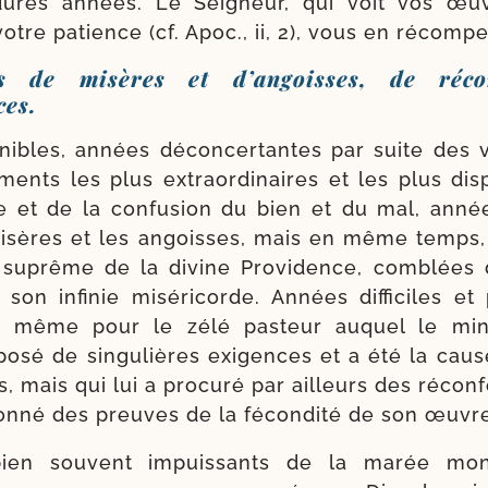
dures années. Le Seigneur, qui voit vos œuv
votre patience (cf. Apoc., ii, 2), vous en récomp
es de misères et d’angoisses, de réco
ces.
ibles, années décon­cer­tantes par suite des vic
ments les plus extra­or­di­naires et les plus dis­
nce et de la confu­sion du bien et du mal, anné
isères et les angoisses, mais en même temps,
on suprême de la divine Providence, com­blées
on infi­nie misé­ri­corde. Années dif­fi­ciles e
, même pour le zélé pas­teur auquel le mini
o­sé de sin­gulières exi­gences et a été la cau
ns, mais qui lui a pro­cu­ré par ailleurs des récon­f
don­né des preuves de la fécon­di­té de son œuvr
ien sou­vent impuis­sants de la marée mon