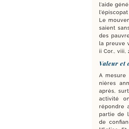
l’aide géné
l’épiscopa
Le mou­ve­
saient san
des pauvre
la preuve v
ii Cor., viii,
Valeur et 
A mesure q
nières ann
après, sur
acti­vi­té 
répondre a
par­tie de 
de confia