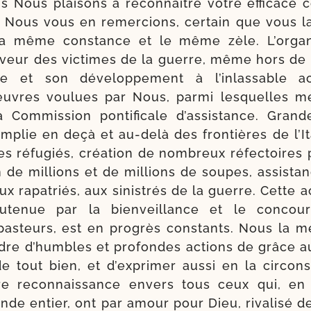
Nous plai­sons à recon­naître votre effi­cace co
 Nous vous en remer­cions, cer­tain que vous la
la même constance et le même zèle. L’organ
faveur des vic­times de la guerre, même hors de
ne et son déve­lop­pe­ment à l’inlassable act
uvres vou­lues par Nous, par­mi les­quelles mé
la Commission pon­ti­fi­cale d’assistance. Gran
­plie en deçà et au-​delà des fron­tières de l’It
s réfu­giés, créa­tion de nom­breux réfec­toires pon
ion de mil­lions et de mil­lions de soupes, assis­ta
ux rapa­triés, aux sinis­trés de la guerre. Cette act
sou­tenue par la bien­veillance et le concou
 pas­teurs, est en pro­grès constants. Nous la m
ndre d’hum­bles et pro­fondes actions de grâce a
e tout bien, et d’exprimer aus­si en la cir­cons
e recon­nais­sance envers tous ceux qui, en
de entier, ont par amour pour Dieu, riva­li­sé d