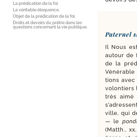
La prédication de la foi
La véritable éloquence.
Objet de la prédication de la foi.
Droits et devoirs du prêtre dans les
questions concernant la vie publique.
Paternel s
Il Nous es
autour de 
de la pré­
Vénérable F
tions avec 
volon­tiers
très aimé 
s’adres­sen
ville, qui
— le
pon­d
(Matth., xx