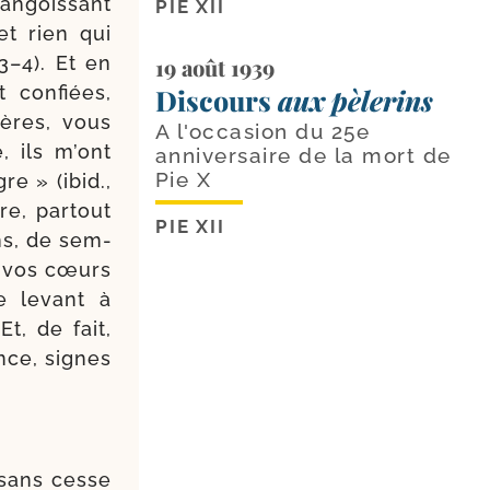
angois­sant
PIE XII
et rien qui
 3–4). Et en
19 août 1939
 confiées,
Discours
aux pèlerins
hères, vous
A l'occasion du 25e
, ils m’ont
anniversaire de la mort de
Pie X
re » (ibid.,
e, par­tout
PIE XII
ns, de sem­
, vos cœurs
e levant à
Et, de fait,
ence, signes
 sans cesse