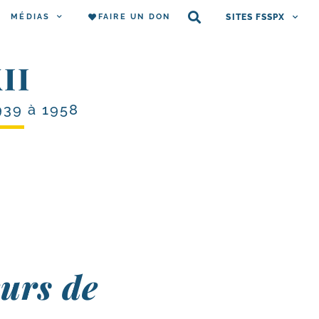
MÉDIAS
FAIRE UN DON
SITES FSSPX
II
939 à 1958
eurs de