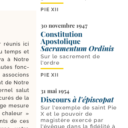
PIE XII
30 novembre 1947
Constitution
Apostolique
 réunis ici
Sacramentum Ordinis
du temps et
Sur le sacrement de
 va à Notre
l'ordre
autes fonc­
 asso­cions
PIE XII
ent de Notre
31 mai 1954
­nel salut
Discours
à l'épiscopat
 curés de la
arge mesure
Sur l'exemple de saint Pie
cha­leur »
X et le pouvoir de
magistère exercé par
ments de ces
l'évêque dans la fidélité à