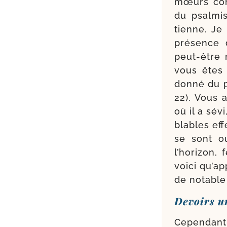
mœurs cor­
du psal­mi
tienne. Je 
pré­sence
peut-​être
vous êtes 
don­né du p
22). Vous 
où il a sév
blables eff
se sont ou
l’horizon, 
voi­ci qu’a
de notable
Devoirs u
Cependant,