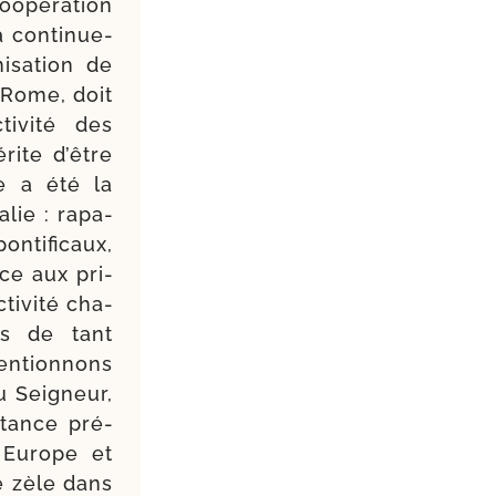
opé­ra­tion
 conti­nue­
isation de
 Rome, doit
i­vi­té des
rite d’être
de a été la
alie : rapa­
­ti­fi­caux,
nce aux pri­
i­vi­té cha­
rs de tant
en­tion­nons
u Seigneur,
­tance pré­
 Europe et
e zèle dans