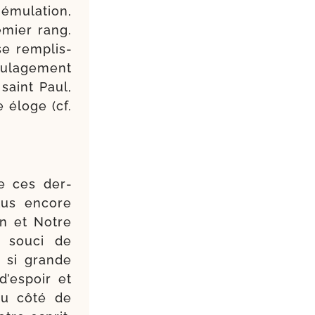
ému­la­tion,
­mier rang.
e rem­plis­
­la­ge­ment
saint Paul,
e éloge (cf.
e ces der­
lus encore
on et Notre
e sou­ci de
 si grande
d’espoir et
du côté de