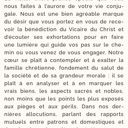
nous faites à l’aurore de votre vie conju­
gale, Nous est une bien agréable marque
du désir que vous por­tez en vous de rece­
voir la béné­dic­tion du Vicaire du Christ et
d’écouter ses exhor­ta­tions pour en faire
une lumière qui guide vos pas sur le che­
min où vous venez de vous enga­ger. Notre
cœur se plaît à contem­pler et à exal­ter la
famille chré­tienne, fon­de­ment du salut de
la socié­té et de sa gran­deur morale : il se
plaît à en ana­ly­ser et à en mar­quer les
vrais biens, les aspects sacrés et nobles,
non moins que les points les plus expo­sés
aux pièges et aux périls. Dans nos der­
nières allo­cu­tions, par­lant des rap­ports
mutuels entre patrons et domes­tiques et