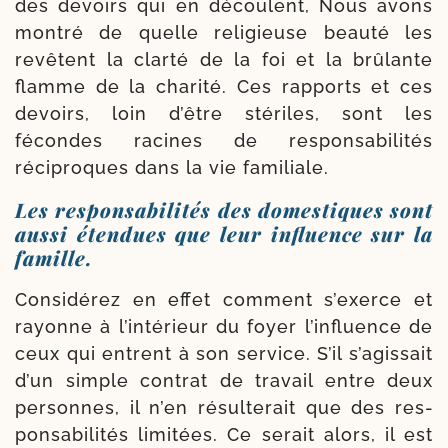
des devoirs qui en découlent, Nous avons
mon­tré de quelle reli­gieuse beau­té les
revêtent la clar­té de la foi et la brû­lante
flamme de la cha­ri­té. Ces rap­ports et ces
devoirs, loin d’être sté­riles, sont les
fécondes racines de res­pon­sa­bi­li­tés
récipro­ques dans la vie familiale.
Les responsabilités des domestiques sont
aussi étendues que leur influence sur la
famille.
Considérez en effet com­ment s’exerce et
rayonne à l’intérieur du foyer l’influence de
ceux qui entrent à son ser­vice. S’il s’agissait
d’un simple contrat de tra­vail entre deux
per­sonnes, il n’en résul­te­rait que des res­
pon­sa­bi­li­tés limi­tées. Ce serait alors, il est