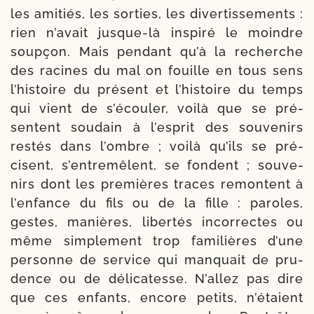
les ami­tiés, les sor­ties, les diver­tis­se­ments :
rien n’avait jusque-​là ins­pi­ré le moindre
soup­çon. Mais pen­dant qu’à la recherche
des racines du mal on fouille en tous sens
l’histoire du pré­sent et l’histoire du temps
qui vient de s’écouler, voi­là que se pré­
sentent sou­dain à l’esprit des sou­venirs
res­tés dans l’ombre ; voi­là qu’ils se pré­
cisent, s’entremêlent, se fondent ; sou­ve­
nirs dont les pre­mières traces remontent à
l’enfance du fils ou de la fille : paroles,
gestes, manières, liber­tés incor­rectes ou
même sim­ple­ment trop fami­lières d’une
per­sonne de ser­vice qui man­quait de pru­
dence ou de déli­ca­tesse. N’allez pas dire
que ces enfants, encore petits, n’étaient