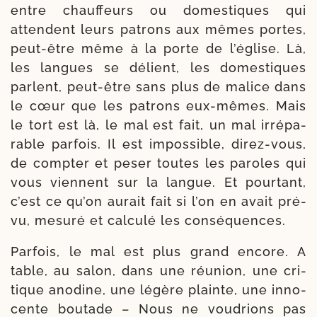
entre chauf­feurs ou domes­tiques qui
attendent leurs patrons aux mêmes portes,
peut-​être même à la porte de l’église. Là,
les langues se délient, les domes­tiques
parlent, peut-​être sans plus de malice dans
le cœur que les patrons eux-​mêmes. Mais
le tort est là, le mal est fait, un mal irré­pa­
rable par­fois. Il est impos­sible, direz-​vous,
de comp­ter et peser toutes les paroles qui
vous viennent sur la langue. Et pour­tant,
c’est ce qu’on aurait fait si l’on en avait pré­
vu, mesu­ré et cal­cu­lé les conséquences.
Parfois, le mal est plus grand encore. A
table, au salon, dans une réunion, une cri­
tique ano­dine, une légère plainte, une inno­
cente bou­tade – Nous ne vou­drions pas