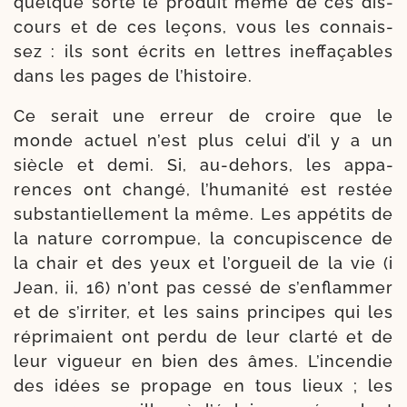
quelque sorte le pro­duit même de ces dis­
cours et de ces leçons, vous les connais­
sez : ils sont écrits en lettres inef­fa­çables
dans les pages de l’histoire.
Ce serait une erreur de croire que le
monde actuel n’est plus celui d’il y a un
siècle et demi. Si, au-​dehors, les appa­
rences ont chan­gé, l’humanité est res­tée
sub­stan­tiel­le­ment la même. Les appé­tits de
la nature cor­rom­pue, la concu­pis­cence de
la chair et des yeux et l’orgueil de la vie (i
Jean, ii, 16) n’ont pas ces­sé de s’enflammer
et de s’irriter, et les sains prin­cipes qui les
répri­maient ont per­du de leur clar­té et de
leur vigueur en bien des âmes. L’incendie
des idées se pro­page en tous lieux ; les