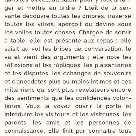
ger et mettre en ordre ? L’œil de la ser­
vante découvre toutes les ombres, tra­verse
toutes les vitres, aper­çoit ou devine sous
les voiles toutes choses. Chargée de ser­vir
à table, elle est pré­sente aux repas : elle
sai­sit au vol les bribes de conver­sa­tion, le
va et vient des argu­ments ; elle note les
réflexions et les répliques, les plaisan­teries
et les dis­putes, les échanges de sou­ve­nirs
et d’anecdotes plus ou moins intimes et ces
mille riens qui sont plus révé­la­teurs encore
des sen­ti­ments que les confi­dences volon­
taires. Vous la voyez ouvrir la porte et
intro­duire les visi­teurs et les visi­teuses, les
parents, les amis et les per­sonnes de
connais­sance. Elle finit par connaître tous