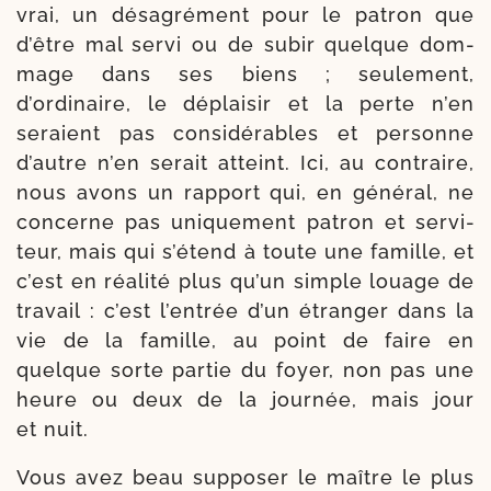
vrai, un désa­gré­ment pour le patron que
d’être mal ser­vi ou de subir quelque dom­
mage dans ses biens ; seule­ment,
d’ordinaire, le déplai­sir et la perte n’en
seraient pas consi­dé­rables et per­sonne
d’autre n’en serait atteint. Ici, au contraire,
nous avons un rap­port qui, en géné­ral, ne
concerne pas uni­que­ment patron et ser­vi­
teur, mais qui s’étend à toute une famille, et
c’est en réa­li­té plus qu’un simple louage de
tra­vail : c’est l’entrée d’un étran­ger dans la
vie de la famille, au point de faire en
quelque sorte par­tie du foyer, non pas une
heure ou deux de la jour­née, mais jour
et nuit.
Vous avez beau sup­po­ser le maître le plus