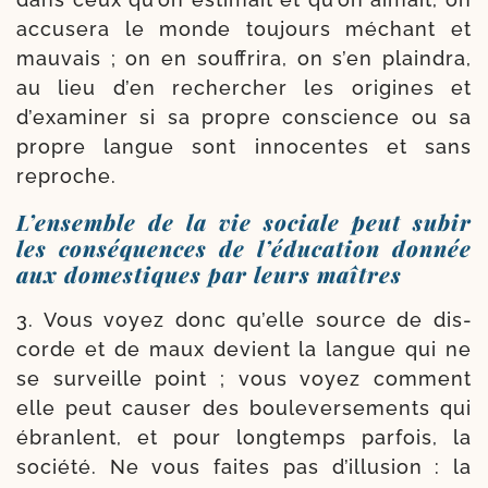
accu­se­ra le monde tou­jours méchant et
mau­vais ; on en souf­fri­ra, on s’en plain­dra,
au lieu d’en recher­cher les ori­gines et
d’examiner si sa propre conscience ou sa
propre langue sont inno­centes et sans
reproche.
L’ensemble de la vie sociale peut subir
les conséquences de l’éducation donnée
aux domestiques par leurs maîtres
3. Vous voyez donc qu’elle source de dis­
corde et de maux devient la langue qui ne
se sur­veille point ; vous voyez com­ment
elle peut cau­ser des bou­le­ver­se­ments qui
ébranlent, et pour long­temps par­fois, la
socié­té. Ne vous faites pas d’illusion : la