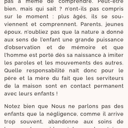
pas à même de com­prendre. Peut-​être
bien, mais qui sait ? n’ont-ils pas com­pris
sur le moment : plus âgés, ils se sou­
viennent et com­prennent. Parents, jeunes
époux, n’oubliez pas que la nature a don­né
aux sens de l’enfant une grande puis­sance
d’observation et de mémoire et que
l’homme est por­té dès sa nais­sance à imi­ter
les paroles et les mou­ve­ments des autres.
Quelle res­ponsabilité naît donc pour le
père et la mère du fait que les ser­viteurs
de la mai­son sont en contact per­ma­nent
avec leurs enfants !
Notez bien que Nous ne par­lons pas des
enfants que la négli­gence, comme il arrive
trop sou­vent, aban­donne aux soins de