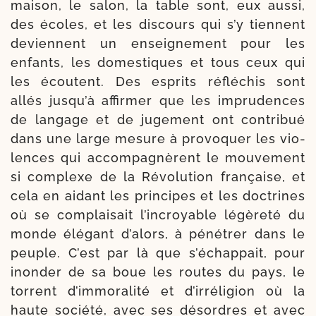
mai­son, le salon, la table sont, eux aus­si,
des écoles, et les dis­cours qui s’y tiennent
deviennent un ensei­gne­ment pour les
enfants, les domes­tiques et tous ceux qui
les écoutent. Des esprits réflé­chis sont
allés jusqu’à affir­mer que les impru­dences
de lan­gage et de juge­ment ont contri­bué
dans une large mesure à pro­vo­quer les vio­
lences qui accom­pa­gnèrent le mou­ve­ment
si com­plexe de la Révolution fran­çaise, et
cela en aidant les prin­cipes et les doc­trines
où se com­plai­sait l’incroyable légè­re­té du
monde élé­gant d’alors, à péné­trer dans le
peuple. C’est par là que s’échappait, pour
inon­der de sa boue les routes du pays, le
tor­rent d’immoralité et d’irréligion où la
haute socié­té, avec ses désordres et avec