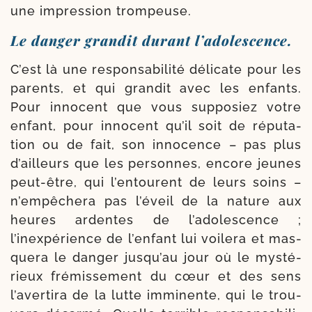
une impres­sion trompeuse.
Le danger grandit durant l’adolescence.
C’est là une res­pon­sa­bi­li­té déli­cate pour les
parents, et qui gran­dit avec les enfants.
Pour inno­cent que vous sup­po­siez votre
enfant, pour inno­cent qu’il soit de répu­ta­
tion ou de fait, son inno­cence – pas plus
d’ailleurs que les per­sonnes, encore jeunes
peut-​être, qui l’entourent de leurs soins –
n’empêchera pas l’éveil de la nature aux
heures ardentes de l’adolescence ;
l’inexpérience de l’enfant lui voi­lera et mas­
que­ra le dan­ger jusqu’au jour où le mys­té­
rieux frémisse­ment du cœur et des sens
l’avertira de la lutte immi­nente, qui le trou­