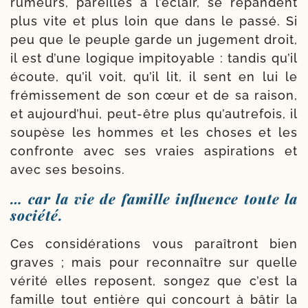
rumeurs, pareilles à l’éclair, se répan­dent
plus vite et plus loin que dans le pas­sé. Si
peu que le peuple garde un juge­ment droit,
il est d’une logique impi­toyable : tan­dis qu’il
écoute, qu’il voit, qu’il lit, il sent en lui le
fré­mis­se­ment de son cœur et de sa rai­son,
et aujourd’hui, peut-​être plus qu’autrefois, il
sou­pèse les hommes et les choses et les
confronte avec ses vraies aspi­ra­tions et
avec ses besoins.
… car la vie de famille influence toute la
société.
Ces consi­dé­ra­tions vous paraî­tront bien
graves ; mais pour recon­naître sur quelle
véri­té elles reposent, son­gez que c’est la
famille tout entière qui concourt à bâtir la