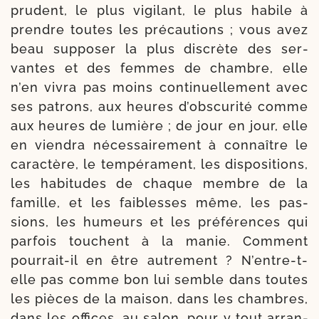
pru­dent, le plus vigi­lant, le plus habile à
prendre toutes les pré­cau­tions ; vous avez
beau sup­po­ser la plus dis­crète des ser­
vantes et des femmes de chambre, elle
n’en vivra pas moins conti­nuel­le­ment avec
ses patrons, aux heures d’obscurité comme
aux heures de lumière ; de jour en jour, elle
en vien­dra néces­sai­re­ment à connaître le
carac­tère, le tem­pé­ra­ment, les dis­po­si­tions,
les habi­tudes de chaque membre de la
famille, et les fai­blesses même, les pas­
sions, les humeurs et les pré­fé­rences qui
par­fois touchent à la manie. Comment
pourrait-​il en être autre­ment ? N’entre-t-
elle pas comme bon lui semble dans toutes
les pièces de la mai­son, dans les chambres,
dans les offices, au salon, pour y tout arran­