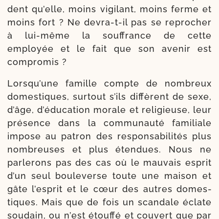
dent qu’elle, moins vigi­lant, moins ferme et
moins fort ? Ne devra-​t-​il pas se repro­cher
à lui-​même la souf­france de cette
employée et le fait que son ave­nir est
compromis ?
Lorsqu’une famille compte de nom­breux
domes­tiques, sur­tout s’ils dif­fèrent de sexe,
d’âge, d’éducation morale et reli­gieuse, leur
pré­sence dans la com­mu­nau­té fami­liale
impose au patron des res­ponsabilités plus
nom­breuses et plus éten­dues. Nous ne
par­le­rons pas des cas où le mau­vais esprit
d’un seul bou­le­verse toute une mai­son et
gâte l’esprit et le cœur des autres domes­
tiques. Mais que de fois un scan­dale éclate
sou­dain, ou n’est étouf­fé et cou­vert que par