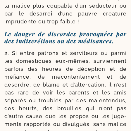
la malice plus cou­pable d’un séduc­teur ou
par le désar­roi d’une pau­vre créa­ture
impru­dente ou trop faible !
Le danger de discordes provoquées par
des indiscrétions ou des médisances.
2. Si entre patrons et ser­vi­teurs ou par­mi
les domes­tiques eux-​mêmes, sur­viennent
par­fois des heures de décep­tion et de
méfiance, de mécon­ten­te­ment et de
désordre, de blâme et d’altercation, il n’est
pas rare de voir les parents et les amis
sépa­rés ou trou­blés par des mal­en­ten­dus,
des heurts, des brouilles qui n’ont pas
d’autre cause que les pro­pos ou les juge­
ments rap­por­tés ou divul­gués, sans malice