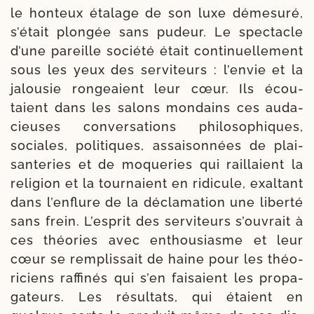
le hon­teux éta­lage de son luxe déme­su­ré,
s’était plon­gée sans pudeur. Le spec­tacle
d’une pareille socié­té était conti­nuel­le­ment
sous les yeux des ser­vi­teurs : l’envie et la
jalou­sie ron­geaient leur cœur. Ils écou­
taient dans les salons mon­dains ces auda­
cieuses conver­sa­tions phi­lo­so­phiques,
sociales, poli­tiques, assai­son­nées de plai­
san­te­ries et de moque­ries qui raillaient la
reli­gion et la tour­naient en ridi­cule, exal­tant
dans l’enflure de la décla­ma­tion une liber­té
sans frein. L’esprit des ser­vi­teurs s’ouvrait à
ces théo­ries avec enthou­siasme et leur
cœur se rem­plis­sait de haine pour les théo­
ri­ciens raf­fi­nés qui s’en fai­saient les pro­pa­
ga­teurs. Les résul­tats, qui étaient en