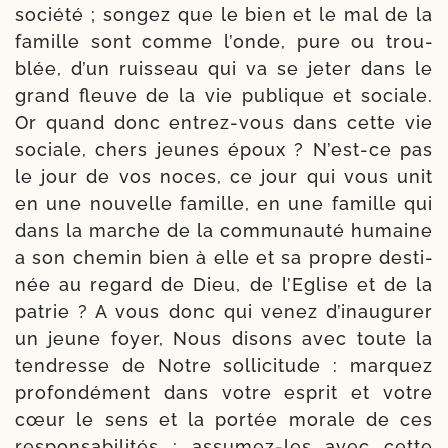
socié­té ; son­gez que le bien et le mal de la
famille sont comme l’onde, pure ou trou­
blée, d’un ruis­seau qui va se jeter dans le
grand fleuve de la vie publique et sociale.
Or quand donc entrez-​vous dans cette vie
sociale, chers jeunes époux ? N’est-ce pas
le jour de vos noces, ce jour qui vous unit
en une nou­velle famille, en une famille qui
dans la marche de la com­mu­nau­té humaine
a son che­min bien à elle et sa propre des­ti­
née au regard de Dieu, de l’Eglise et de la
patrie ? A vous donc qui venez d’inaugurer
un jeune foyer, Nous disons avec toute la
ten­dresse de Notre sol­li­ci­tude : mar­quez
pro­fon­dé­ment dans votre esprit et votre
cœur le sens et la por­tée morale de ces
res­pon­sa­bi­li­tés ; assumez-​les avec cette