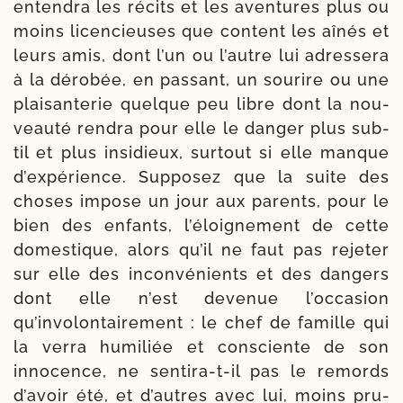
enten­dra les récits et les aven­tures plus ou
moins licen­cieuses que content les aînés et
leurs amis, dont l’un ou l’autre lui adres­se­ra
à la déro­bée, en pas­sant, un sou­rire ou une
plai­san­te­rie quelque peu libre dont la nou­
veau­té ren­dra pour elle le dan­ger plus sub­
til et plus insi­dieux, sur­tout si elle manque
d’expérience. Supposez que la suite des
choses impose un jour aux parents, pour le
bien des enfants, l’éloignement de cette
domes­tique, alors qu’il ne faut pas reje­ter
sur elle des incon­vé­nients et des dan­gers
dont elle n’est deve­nue l’occasion
qu’involontairement : le chef de famille qui
la ver­ra humi­liée et cons­ciente de son
inno­cence, ne sentira-​t-​il pas le remords
d’avoir été, et d’autres avec lui, moins pru­