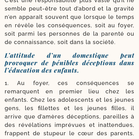
C’est une res­pon­sa­bi­li­té plus vaste qu’il ne
semble peut-​être tout d’abord et la gra­vi­té
n’en appa­raît sou­vent que lorsque le temps
en révèle les consé­quences, soit au foyer,
soit par­mi les per­sonnes de la paren­té ou
de connais­sance, soit dans la société.
L’attitude d’un domestique peut
provoquer de pénibles déceptions dans
l’éducation des enfants.
1. Au foyer, ces consé­quences se
remarquent en pre­mier lieu chez les
enfants. Chez les ado­les­cents et les jeunes
gens, les fillettes et les jeunes filles, il
arrive que d’amères décep­tions, pareilles à
des révé­lations impré­vues et inat­ten­dues,
frappent de stu­peur le cœur des parents.