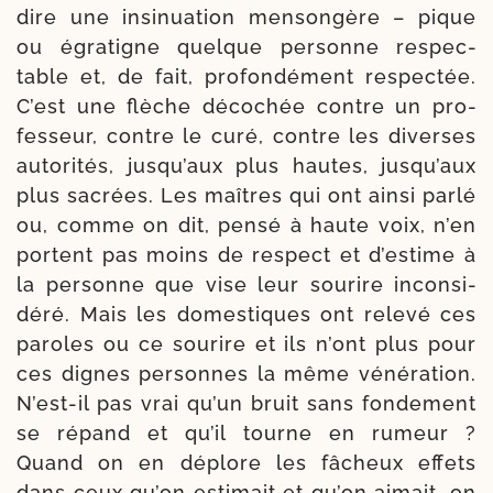
dire une insi­nua­tion men­son­gère – pique
ou égra­tigne quelque per­sonne res­pec­
table et, de fait, profon­dément res­pec­tée.
C’est une flèche déco­chée contre un pro­
fes­seur, contre le curé, contre les diverses
auto­ri­tés, jusqu’aux plus hautes, jusqu’aux
plus sacrées. Les maîtres qui ont ain­si par­lé
ou, comme on dit, pen­sé à haute voix, n’en
portent pas moins de res­pect et d’estime à
la per­sonne que vise leur sou­rire incon­si­
dé­ré. Mais les domes­tiques ont rele­vé ces
paroles ou ce sou­rire et ils n’ont plus pour
ces dignes per­sonnes la même véné­ra­tion.
N’est-il pas vrai qu’un bruit sans fon­de­ment
se répand et qu’il tourne en rumeur ?
Quand on en déplore les fâcheux effets
dans ceux qu’on esti­mait et qu’on aimait, on