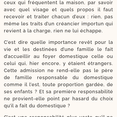
ceux qui fré­quentent la mai­son, par savoir
avec quel visage et quels pro­pos il faut
rece­voir et trai­ter cha­cun d’eux : rien, pas
même les traits d’un créan­cier impor­tun qui
revient à la charge, rien ne lui échappe.
C’est dire quelle impor­tance revêt pour la
vie et les des­ti­nées d’une famille le fait
d’accueillir au foyer domes­tique celle ou
celui qui, hier encore, y étaient étran­gers.
Cette admis­sion ne rend-​elle pas le père
de famille res­pon­sable du domes­tique
comme il l’est, toute pro­por­tion gar­dée, de
ses enfants ? Et sa pre­mière res­pon­sa­bi­li­té
ne provient-​elle point par hasard du choix
qu’il a fait du domestique ?