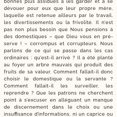
bonnes plus assi­dues à les gar­der et à se
dévouer pour eux que leur propre mère,
laquelle est rete­nue ailleurs par le tra­vail,
les diver­tis­se­ments ou la fri­vo­li­té. Il n’est
pas non plus besoin que Nous pen­sions à
des domes­tiques – que Dieu vous en pré­
serve ! – cor­rom­pus et corrup­teurs. Nous
par­lons de ce qui se passe dans les cas
ordi­naires : qu’est-il arri­vé ? Il a été plan­té
au foyer un arbre mau­vais qui pro­duit des
fruits de sa valeur. Comment fallait-​il donc
choi­sir le domes­tique ou la ser­vante ?
Comment fallait-​il les sur­veiller, les
reprendre ? Que les patrons ne cherchent
point à s’excuser en allé­guant un manque
de dis­cer­ne­ment dans le choix ou une
insuf­fi­sance d’informations, ni un caprice ou