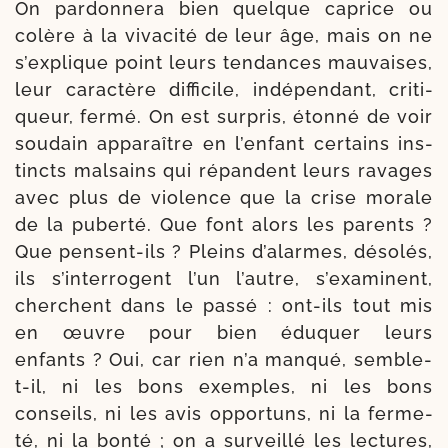
On par­don­ne­ra bien quelque caprice ou
colère à la viva­ci­té de leur âge, mais on ne
s’explique point leurs ten­dances mau­vaises,
leur carac­tère dif­fi­cile, indé­pen­dant, cri­ti­
queur, fer­mé. On est sur­pris, éton­né de voir
sou­dain appa­raître en l’enfant cer­tains ins­
tincts mal­sains qui répandent leurs ravages
avec plus de vio­lence que la crise morale
de la puber­té. Que font alors les parents ?
Que pensent-​ils ? Pleins d’alarmes, déso­lés,
ils s’interrogent l’un l’autre, s’exami­nent,
cherchent dans le pas­sé : ont-​ils tout mis
en œuvre pour bien édu­quer leurs
enfants ? Oui, car rien n’a man­qué, semble-​
t-​il, ni les bons exemples, ni les bons
conseils, ni les avis oppor­tuns, ni la fer­me­
té, ni la bon­té ; on a sur­veillé les lec­tures,