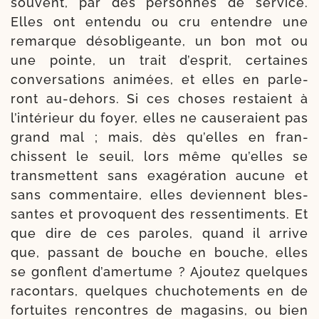
sou­vent, par des per­sonnes de ser­vice.
Elles ont enten­du ou cru entendre une
remarque déso­bli­geante, un bon mot ou
une pointe, un trait d’esprit, cer­taines
conver­sa­tions ani­mées, et elles en parle­
ront au-​dehors. Si ces choses res­taient à
l’intérieur du foyer, elles ne cau­se­raient pas
grand mal ; mais, dès qu’elles en fran­
chissent le seuil, lors même qu’elles se
trans­mettent sans exa­gé­ra­tion aucune et
sans com­men­taire, elles deviennent bles­
santes et pro­voquent des res­sen­ti­ments. Et
que dire de ces paroles, quand il arrive
que, pas­sant de bouche en bouche, elles
se gonflent d’amertume ? Ajou­tez quelques
racon­tars, quelques chu­cho­te­ments en de
for­tuites ren­contres de maga­sins, ou bien