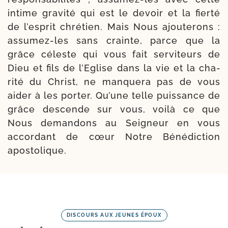
intime gra­vi­té qui est le devoir et la fier­té
de l’esprit chré­tien. Mais Nous ajou­te­rons :
assumez-​les sans crainte, parce que la
grâce céleste qui vous fait ser­vi­teurs de
Dieu et fils de l’Eglise dans la vie et la cha­
ri­té du Christ, ne man­que­ra pas de vous
aider à les por­ter. Qu’une telle puis­sance de
grâce des­cende sur vous, voi­là ce que
Nous deman­dons au Seigneur en vous
accor­dant de cœur Notre Bénédiction
apostolique.
DISCOURS AUX JEUNES ÉPOUX