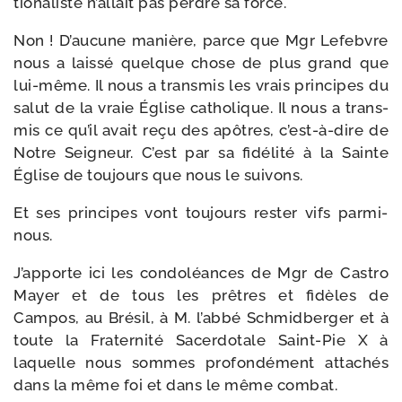
tio­na­liste n’allait pas perdre sa force.
Non ! D’aucune manière, parce que Mgr Lefebvre
nous a lais­sé quelque chose de plus grand que
lui-​même. Il nous a trans­mis les vrais prin­cipes du
salut de la vraie Église catho­lique. Il nous a trans­
mis ce qu’il avait reçu des apôtres, c’est-à-dire de
Notre Seigneur. C’est par sa fidé­li­té à la Sainte
Église de tou­jours que nous le suivons.
Et ses prin­cipes vont tou­jours res­ter vifs parmi-
nous.
J’apporte ici les condo­léances de Mgr de Castro
Mayer et de tous les prêtres et fidèles de
Campos, au Brésil, à M. l’abbé Schmidberger et à
toute la Fraternité Sacerdotale Saint-​Pie X à
laquelle nous sommes pro­fon­dé­ment atta­chés
dans la même foi et dans le même combat.