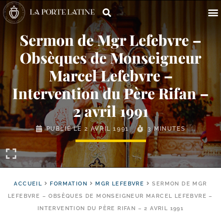
Sermon de Mgr Lefebvre –
Obsèques de Monseigneur
Marcel Lefebvre –
Intervention du Père Rifan –
2 avril 1991
PUBLIÉ LE
2 AVRIL 1991
3 MINUTES
ACCUEIL
FORMATION
MGR LEFEBVRE
SERMON DE MGR
LEFEBVRE – OBSÈQUES DE MONSEIGNEUR MARCEL LEFEBVRE –
INTERVENTION DU PÈRE RIFAN – 2 AVRIL 1991