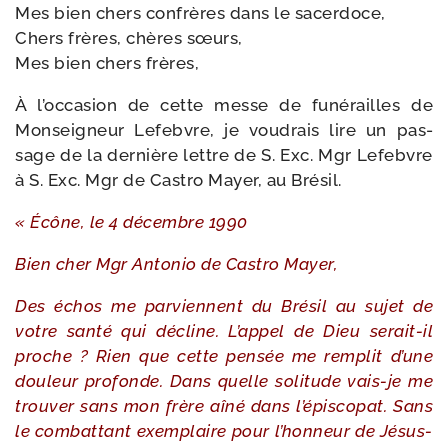
Mes bien chers confrères dans le sacerdoce,
Chers frères, chères sœurs,
Mes bien chers frères,
À l’occasion de cette messe de funé­railles de
Monseigneur Lefebvre, je vou­drais lire un pas­
sage de la der­nière lettre de S. Exc. Mgr Lefebvre
à S. Exc. Mgr de Castro Mayer, au Brésil.
« Écône, le 4 décembre 1990
Bien cher Mgr Antonio de Castro Mayer,
Des échos me par­viennent du Brésil au sujet de
votre san­té qui décline. L’appel de Dieu serait-​il
proche ? Rien que cette pen­sée me rem­plit d’une
dou­leur pro­fonde. Dans quelle soli­tude vais-​je me
trou­ver sans mon frère aîné dans l’épiscopat. Sans
le com­bat­tant exem­plaire pour l’honneur de Jésus-​