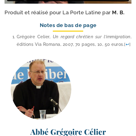
Produit et réa­li­sé pour La Porte Latine par
M. B.
Notes de bas de page
Grégoire Celier,
Un regard chré­tien sur l’im­mi­gra­tion
,
édi­tions Via Romana, 2007, 70 pages, 10, 50 euros.
[
↩
]
Abbé Grégoire Célier