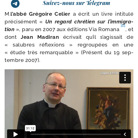
Suivez-nous sur Telegram
M.
l’ab­bé Grégoire Celier
a écrit un livre inti­tu­lé
pré­ci­sé­ment «
Un regard chré­tien sur l’im­mi­gra­
[1]
tion
», paru en 2007 aux édi­tions Via Romana
, et
dont
Jean Madiran
écri­vait qu’il s’a­gis­sait de
« salubres réflexions » regrou­pées en une
« étude très remar­quable » (Présent du 19 sep­
tembre 2007).