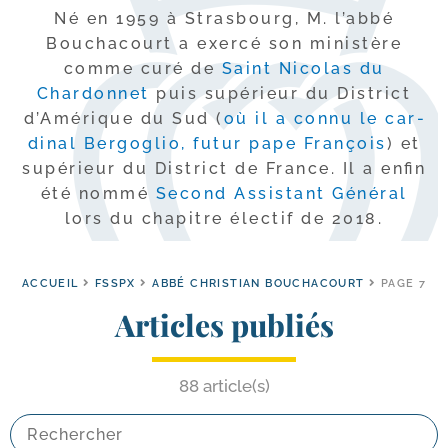
Né en 1959 à Strasbourg, M. l’ab­bé
Bouchacourt a exer­cé son minis­tère
comme curé de
Saint Nicolas du
Chardonnet
puis supé­rieur du District
d’Amérique du Sud (
où il a connu le car­
di­nal Bergoglio, futur pape François
) et
supé­rieur du District de France. Il a enfin
été nom­mé
Second Assistant Général
lors du cha­pitre élec­tif de 2018.
ACCUEIL
FSSPX
ABBÉ CHRISTIAN BOUCHACOURT
PAGE 7
Articles publiés
88 article(s)