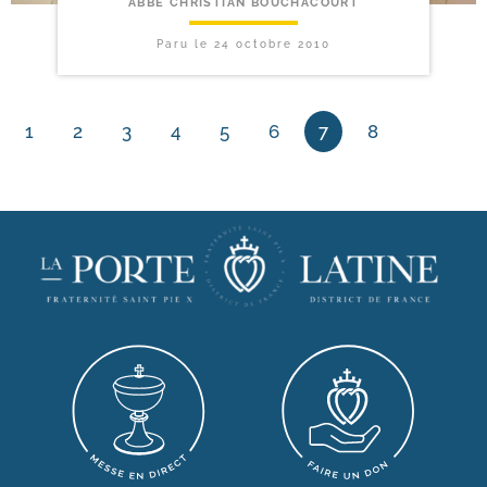
ABBÉ CHRISTIAN BOUCHACOURT
Paru le
24 octobre 2010
1
2
3
4
5
6
7
8