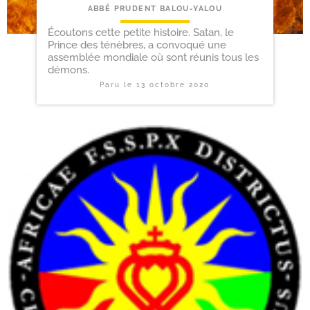
ABBÉ PRUDENT BALOU-YALOU
Écoutons cette petite histoire. Satan, le
Prince des ténèbres, a convoqué une
assemblée mondiale où sont réunis tous les
démons.
Paru le
13 octobre 2020