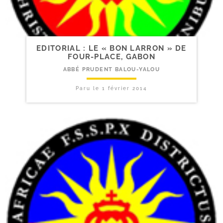
EDITORIAL : LE « BON LARRON » DE
FOUR-​PLACE, GABON
ABBÉ PRUDENT BALOU-YALOU
Paru le
1 février 2014