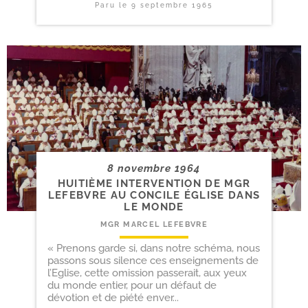
Paru le
9 septembre 1965
8 novembre 1964
HUITIÈME INTERVENTION DE MGR
LEFEBVRE AU CONCILE ÉGLISE DANS
LE MONDE
MGR MARCEL LEFEBVRE
« Prenons garde si, dans notre schéma, nous
passons sous silence ces enseignements de
l’Eglise, cette omission passerait, aux yeux
du monde entier, pour un défaut de
dévotion et de piété enver...