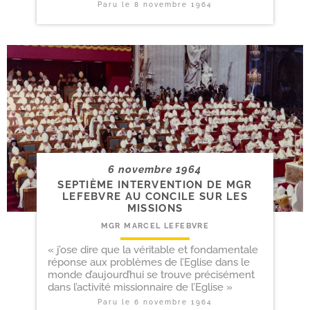
Paru le
8 novembre 1964
6 novembre 1964
SEPTIÈME INTERVENTION DE MGR
LEFEBVRE AU CONCILE SUR LES
MISSIONS
MGR MARCEL LEFEBVRE
« j’ose dire que la véritable et fondamentale
réponse aux problèmes de l’Eglise dans le
monde d’aujourd’hui se trouve précisément
dans l’activité missionnaire de l’Eglise »
Paru le
6 novembre 1964