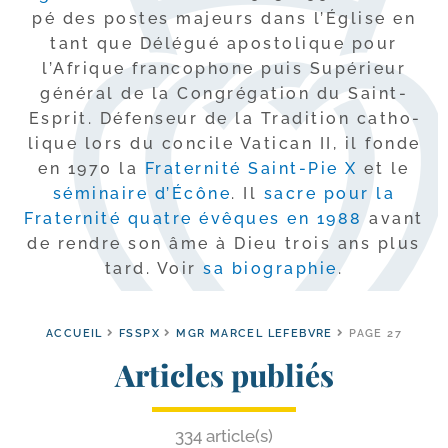
pé des postes majeurs dans l’Église en
tant que Délégué apos­to­lique pour
l’Afrique fran­co­phone puis Supérieur
géné­ral de la Congrégation du Saint-​
Esprit. Défenseur de la Tradition catho­
lique lors du concile Vatican II, il fonde
en 1970 la
Fraternité Saint-​Pie X
et le
sémi­naire d’Écône
. Il
sacre pour la
Fraternité quatre évêques en 1988
avant
de rendre son âme à Dieu trois ans plus
tard. Voir
sa bio­gra­phie
.
ACCUEIL
FSSPX
MGR MARCEL LEFEBVRE
PAGE 27
Articles publiés
334 article(s)