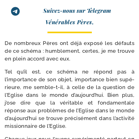
Suivez-nous sur Telegram
Vénérables Pères,
De nom­breux Pères ont déjà expo­sé les défauts
de ce sché­ma : hum­ble­ment, certes, je me trouve
en plein accord avec eux.
Tel qu’il est, ce sché­ma ne répond pas à
l’importance de son objet, impor­tance bien supé­
rieure, me semble-​t-​il, à celle de la ques­tion de
l’Eglise dans le monde d’aujourd’hui. Bien plus,
j’ose dire que la véri­table et fon­da­men­tale
réponse aux pro­blèmes de l’Eglise dans le monde
d’aujourd’hui se trouve pré­ci­sé­ment dans l’activité
mis­sion­naire de l’Eglise.