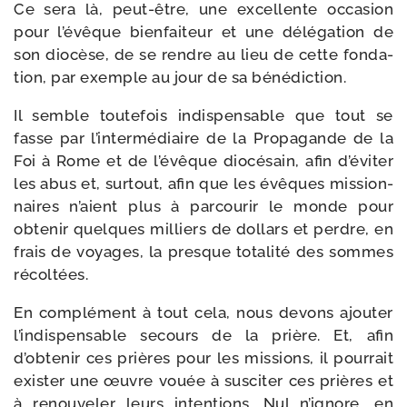
Ce sera là, peut-​être, une excel­lente occa­sion
pour l’évêque bien­fai­teur et une délé­ga­tion de
son dio­cèse, de se rendre au lieu de cette fon­da­
tion, par exemple au jour de sa bénédiction.
Il semble tou­te­fois indis­pen­sable que tout se
fasse par l’intermédiaire de la Propagande de la
Foi à Rome et de l’évêque dio­cé­sain, afin d’éviter
les abus et, sur­tout, afin que les évêques mis­sion­
naires n’aient plus à par­cou­rir le monde pour
obte­nir quelques mil­liers de dol­lars et perdre, en
frais de voyages, la presque tota­li­té des sommes
récoltées.
En com­plé­ment à tout cela, nous devons ajou­ter
l’indispensable secours de la prière. Et, afin
d’obtenir ces prières pour les mis­sions, il pour­rait
exis­ter une œuvre vouée à sus­ci­ter ces prières et
à renou­ve­ler leurs inten­tions. Nul n’ignore, en