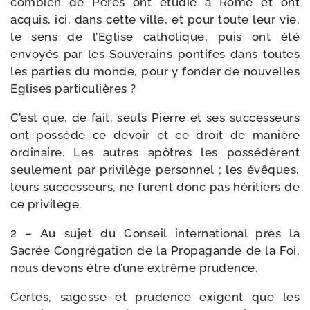
com­bien de Pères ont étu­dié à Rome et ont
acquis, ici, dans cette ville, et pour toute leur vie,
le sens de l’Eglise catho­lique, puis ont été
envoyés par les Souverains pon­tifes dans toutes
les par­ties du monde, pour y fon­der de nou­velles
Eglises particulières ?
C’est que, de fait, seuls Pierre et ses suc­ces­seurs
ont pos­sé­dé ce devoir et ce droit de manière
ordi­naire. Les autres apôtres les pos­sé­dèrent
seule­ment par pri­vi­lège per­son­nel ; les évêques,
leurs suc­ces­seurs, ne furent donc pas héri­tiers de
ce privilège.
2 – Au sujet du Conseil inter­na­tio­nal près la
Sacrée Congrégation de la Propagande de la Foi,
nous devons être d’une extrême prudence.
Certes, sagesse et pru­dence exigent que les