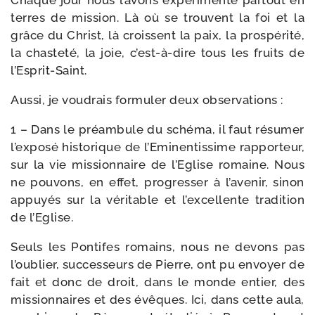
Chaque jour nous l’avons expé­ri­men­té par­tout en
terres de mis­sion. Là où se trouvent la foi et la
grâce du Christ, là croissent la paix, la pros­pé­ri­té,
la chas­te­té, la joie, c’est-à-dire tous les fruits de
l’Esprit-Saint.
Aussi, je vou­drais for­mu­ler deux observations :
1 – Dans le pré­am­bule du sché­ma, il faut résu­mer
l’exposé his­to­rique de l’Eminentissime rap­por­teur,
sur la vie mis­sion­naire de l’Eglise romaine. Nous
ne pou­vons, en effet, pro­gres­ser à l’avenir, sinon
appuyés sur la véri­table et l’excellente tra­di­tion
de l’Eglise.
Seuls les Pontifes romains, nous ne devons pas
l’oublier, suc­ces­seurs de Pierre, ont pu envoyer de
fait et donc de droit, dans le monde entier, des
mis­sion­naires et des évêques. Ici, dans cette aula,