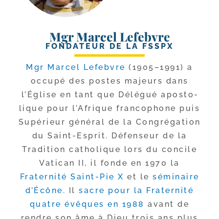
Mgr Marcel Lefebvre
FONDATEUR DE LA FSSPX
Mgr Marcel Lefebvre
(1905–1991) a
occu­pé des postes majeurs dans
l’Église en tant que Délégué apos­to­
lique pour l’Afrique fran­co­phone puis
Supérieur géné­ral de la Congrégation
du Saint-​Esprit. Défenseur de la
Tradition catho­lique lors du concile
Vatican II, il fonde en 1970 la
Fraternité Saint-​Pie X
et le
sémi­naire
d’Écône
. Il
sacre pour la Fraternité
quatre évêques en 1988
avant de
rendre son âme à Dieu trois ans plus