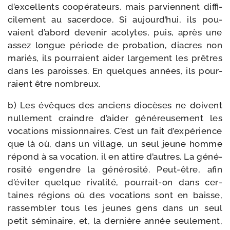
d’excellents coopé­ra­teurs, mais par­viennent dif­fi­
ci­le­ment au sacer­doce. Si aujourd’hui, ils pou­
vaient d’abord deve­nir aco­lytes, puis, après une
assez longue période de pro­ba­tion, diacres non
mariés, ils pour­raient aider lar­ge­ment les prêtres
dans les paroisses. En quelques années, ils pour­
raient être nombreux.
b) Les évêques des anciens dio­cèses ne doivent
nul­le­ment craindre d’aider géné­reu­se­ment les
voca­tions mis­sion­naires. C’est un fait d’expérience
que là où, dans un vil­lage, un seul jeune homme
répond à sa voca­tion, il en attire d’autres. La géné­
ro­si­té engendre la géné­ro­si­té. Peut-​être, afin
d’éviter quelque riva­li­té, pourrait-​on dans cer­
taines régions où des voca­tions sont en baisse,
ras­sem­bler tous les jeunes gens dans un seul
petit sémi­naire, et, la der­nière année seule­ment,