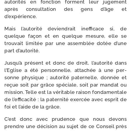
auto­ri­tés en fonc­tion forment leur juge­ment
après consul­ta­tion des gens d’âge et
d’expérience.
Mais l’autorité devien­drait inef­fi­cace si, de
quelque façon et en quelque mesure, elle se
trou­vait limi­tée par une assem­blée dotée d’une
part d’autorité.
Jusqu’à pré­sent et donc de droit, l’autorité dans
l’Eglise a été per­son­nelle, atta­chée à une per­
sonne phy­sique ; auto­ri­té pater­nelle, don­née et
reçue soit par grâce spé­ciale, soit par man­dat ou
mis­sion. Telle est la véri­table rai­son fon­da­men­tale
de l’efficacité : la pater­ni­té exer­cée avec esprit de
foi et l’aide de la grâce.
C’est donc avec pru­dence que nous devons
prendre une déci­sion au sujet de ce Conseil près