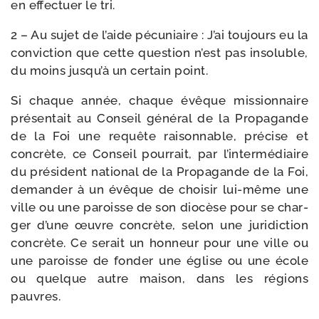
en effec­tuer le tri.
2 – Au sujet de l’aide pécu­niaire : J’ai tou­jours eu la
convic­tion que cette ques­tion n’est pas inso­luble,
du moins jusqu’à un cer­tain point.
Si chaque année, chaque évêque mis­sion­naire
pré­sen­tait au Conseil géné­ral de la Propagande
de la Foi une requête rai­son­nable, pré­cise et
concrète, ce Conseil pour­rait, par l’intermédiaire
du pré­sident natio­nal de la Propagande de la Foi,
deman­der à un évêque de choi­sir lui-​même une
ville ou une paroisse de son dio­cèse pour se char­
ger d’une œuvre concrète, selon une juri­dic­tion
concrète. Ce serait un hon­neur pour une ville ou
une paroisse de fon­der une église ou une école
ou quelque autre mai­son, dans les régions
pauvres.