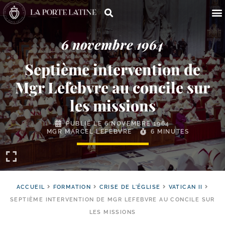
6 novembre 1964
Septième intervention de
Mgr Lefebvre au concile sur
les missions
PUBLIÉ LE
6 NOVEMBRE 1964
MGR MARCEL LEFEBVRE
6 MINUTES
ACCUEIL
FORMATION
CRISE DE L'ÉGLISE
VATICAN II
SEPTIÈME INTERVENTION DE MGR LEFEBVRE AU CONCILE SUR
LES MISSIONS