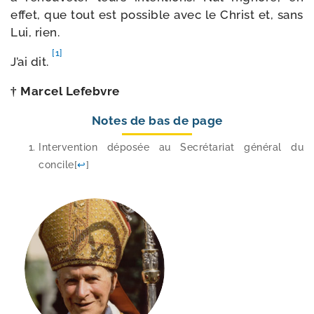
effet, que tout est pos­sible avec le Christ et, sans
Lui, rien.
[1]
J’ai dit.
† Marcel Lefebvre
Notes de bas de page
Intervention dépo­sée au Secrétariat géné­ral du
concile
[
↩
]