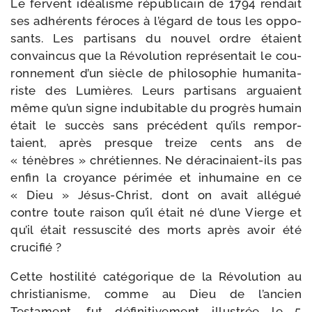
Le fervent idéa­lisme répu­bli­cain de 1794 ren­dait
ses adhé­rents féroces à l’é­gard de tous les oppo­
sants. Les par­ti­sans du nou­vel ordre étaient
convain­cus que la Révolution repré­sentait le cou­
ron­ne­ment d’un siècle de phi­lo­so­phie huma­ni­ta­
riste des Lumières. Leurs par­ti­sans arguaient
même qu’un signe indu­bi­table du pro­grès humain
était le suc­cès sans pré­cé­dent qu’ils rem­por­
taient, après presque treize cents ans de
« ténèbres » chré­tiennes. Ne déraci­naient-​ils pas
enfin la croyance péri­mée et inhu­maine en ce
« Dieu » Jésus-​Christ, dont on avait allé­gué
contre toute rai­son qu’il était né d’une Vierge et
qu’il était res­sus­ci­té des morts après avoir été
crucifié ?
Cette hos­ti­li­té caté­go­rique de la Révolution au
chris­tia­nisme, comme au Dieu de l’an­cien
Testament, fut défi­ni­ti­ve­ment illus­trée le 5