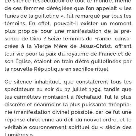
Le silence res­pec­tueux de tout le mon­de, même
de ces femmes déré­glées que l’on appe­lait « les
furies de la guillo­tine », fut remar­qué par tous les
témoins. En effet, pouvait-​il exis­ter un moment
plus pro­pice pour une mani­fes­ta­tion de la pré­
sence de Dieu ? Seize femmes de France, consa­
crées à la Vierge Mère de Jésus-​Christ, offrant
leur vie pour la paix du royau­me de France et de
son Église, étaient en train d’être guillo­ti­nées par
la nou­velle République en sacri­fice rituel.
Ce silence inha­bi­tuel, que constatè­rent tous les
spec­ta­teurs au soir du 17 juillet 1794, tan­dis que
les carmé­lites mon­taient à l’é­cha­faud, fut la plus
dis­crète et néan­moins la plus puis­sante théo­pha­
nie (mani­fes­ta­tion divi­ne) pos­sible, car ce fut une
réponse chré­tienne au défi du nou­vel ordre, et le
véri­table cou­ron­ne­ment spi­ri­tuel du « siècle des
Lumières ».