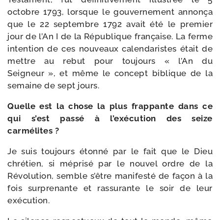
octobre 1793, lorsque le gou­ver­ne­ment annon­ça
que le 22 sep­tembre 1792 avait été le pre­mier
jour de l’An I de la République fran­çaise. La ferme
inten­tion de ces nou­veaux calen­da­ristes était de
mettre au rebut pour tou­jours « l’An du
Seigneur », et même le concept biblique de la
semaine de sept jours.
Quelle est la chose la plus frap­pante dans ce
qui s’est pas­sé à l’exé­cu­tion des seize
carmélites ?
Je suis tou­jours éton­né par le fait que le Dieu
chré­tien, si mépri­sé par le nou­vel ordre de la
Révolution, semble s’être mani­fes­té de façon à la
fois sur­prenante et ras­su­rante le soir de leur
exécution.