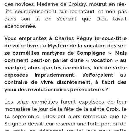
des novices, Madame de Croissy, mou­rut en réa­
lité cou­ra­geu­se­ment sur l’é­cha­faud, et non pas
dans son lit en s’é­criant que Dieu l’a­vait
abandonnée.
Vous emprun­tez à Charles Péguy le sous-​titre
de votre livre : « Mystère de la voca­tion des sei­
ze car­mé­lites mar­tyres de Compiègne ». Mais
com­ment peut-​on par­ler d’une « voca­tion » au
mar­tyre, alors que les carmé­lites, loin de s’être
expo­sées impru­dem­ment, s’efforçaient au
contraire de vivre dis­crè­te­ment, à l’a­bri des
yeux des révolution­naires persécuteurs ?
Les seize car­mé­lites furent expul­sées de leur
monas­tère le jour de la fête de la sainte Croix, le
14 sep­tembre. Elles ont alors remar­qué que le
Seigneur devait leur réser­ver une for­te por­tion de