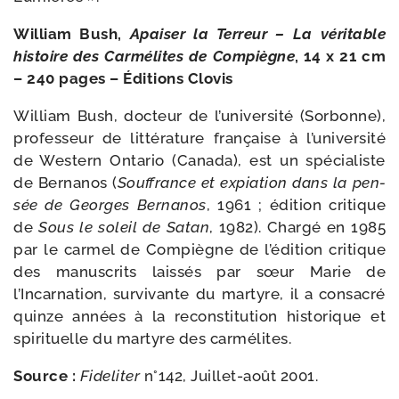
William Bush,
Apaiser la Terreur – La véri­table
his­toire des Carmélites de Compiègne
, 14 x 21 cm
– 240 pages – Éditions Clovis
William Bush, doc­teur de l’université (Sorbonne),
pro­fes­seur de lit­té­ra­ture fran­çaise à l’université
de Western Ontario (Canada), est un spé­cia­liste
de Bernanos (
Souffrance et expia­tion dans la pen­
sée de Georges Bernanos
, 1961 ; édi­tion cri­tique
de
Sous le soleil de Satan
, 1982). Chargé en 1985
par le car­mel de Compiègne de l’édition cri­tique
des manus­crits lais­sés par sœur Marie de
l’Incarnation, sur­vi­vante du mar­tyre, il a consa­cré
quinze années à la recons­ti­tu­tion his­to­rique et
spi­ri­tuelle du mar­tyre des carmélites.
Source :
Fideliter
n°142, Juillet-​août 2001.