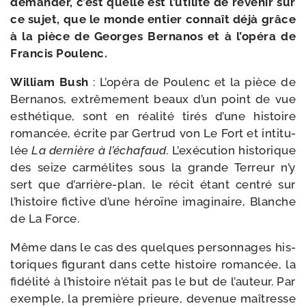
deman­der, c’est quelle est l’uti­lité de reve­nir sur
ce sujet, que le monde entier connaît déjà grâce
à la pièce de Georges Bernanos et à l’o­pé­ra de
Francis Poulenc.
William Bush
: L’opéra de Poulenc et la pièce de
Bernanos, extrême­ment beaux d’un point de vue
esthé­tique, sont en réa­li­té tirés d’une his­toire
roman­cée, écrite par Gertrud von Le Fort et inti­tu­
lée
La der­nière à l’é­cha­faud.
L’exécution his­to­rique
des seize car­mé­lites sous la grande Terreur n’y
sert que d’arrière-​plan, le récit étant cen­tré sur
l’his­toire ficti­ve d’une héroïne ima­gi­naire, Blanche
de La Force.
Même dans le cas des quelques per­sonnages his­
to­riques figu­rant dans cette his­toire roman­cée, la
fidé­li­té à l’his­toire n’é­tait pas le but de l’au­teur. Par
exemple, la pre­mière prieure, deve­nue maî­tresse