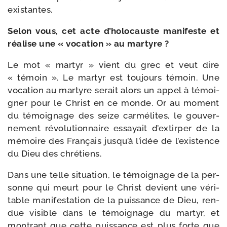
existantes.
Selon vous, cet acte d’holocaus­te mani­feste et
réa­lise une « voca­tion » au martyre ?
Le mot « mar­tyr » vient du grec et veut dire
« témoin ». Le mar­tyr est tou­jours témoin. Une
voca­tion au mar­tyre serait alors un appel à témoi­
gner pour le Christ en ce monde. Or au moment
du témoi­gnage des sei­ze car­mé­lites, le gou­ver­
ne­ment révo­lutionnaire essayait d’ex­tir­per de la
mémoire des Français jus­qu’à l’i­dée de l’exis­tence
du Dieu des chrétiens.
Dans une telle situa­tion, le témoi­gnage de la per­
sonne qui meurt pour le Christ devient une véri­
table mani­festation de la puis­sance de Dieu, ren­
due visible dans le témoi­gnage du mar­tyr, et
mon­trant que cette puis­sance est plus forte que