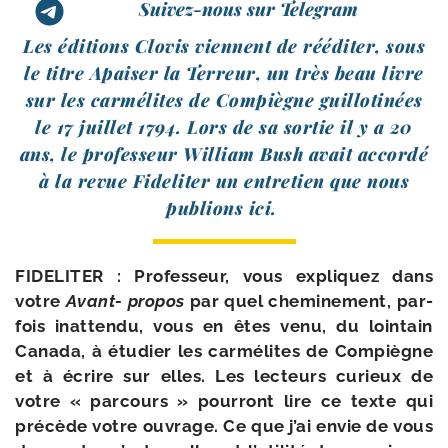
Suivez-nous sur Telegram
Les édi­tions Clovis viennent de réédi­ter, sous
le titre Apaiser la Terreur, un très beau livre
sur les car­mé­lites de Compiègne guillo­ti­nées
le 17 juillet 1794. Lors de sa sor­tie il y a 20
ans, le pro­fes­seur William Bush avait accor­dé
à la revue Fideliter un entre­tien que nous
publions ici.
FIDELITER : Professeur, vous expli­quez dans
votre
Avant- pro­pos
par quel chemine­ment, par­
fois inat­ten­du, vous en êtes venu, du loin­tain
Canada, à étu­dier les car­mé­lites de Compiègne
et à écrire sur elles. Les lec­teurs curieux de
votre « par­cours » pour­ront lire ce texte qui
pré­cède votre ouvra­ge. Ce que j’ai envie de vous