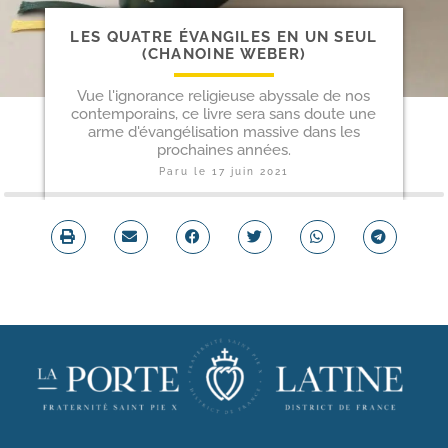
LES QUATRE ÉVANGILES EN UN SEUL
(CHANOINE WEBER)
Vue l'ignorance religieuse abyssale de nos
contemporains, ce livre sera sans doute une
arme d'évangélisation massive dans les
prochaines années.
Paru le
17 juin 2021