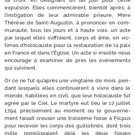
sa croix, en dési­gnant un tel jour pour cette
expul­sion. Elles com­men­cèrent, bien­tôt après, à
l’ins­ti­ga­tion de leur admi­rable prieu­re, Mère
Thérèse de Saint-​Augustin, à pro­non­cer en com­
mu­nau­té, tous les jours et à haute voix, un acte
par lequel elles s’of­fraient, corps et âme, en vic­
times d’ho­lo­causte pour la res­tauration de la paix
en France et dans l’Église. Un acte si inso­lite nous
encou­rage à exa­mi­ner de près les évé­ne­ments
qui suivirent.
Or ce ne fut qu’a­près une ving­taine de mois, pen­
dant les­quels elles conti­nuèrent à vivre dans le
monde, habillées en civil, que leur holo­causte fut
agréé par le Ciel. Le mar­tyre eut lieu le 17 juillet
1794, pré­ci­sé­ment au moment où le gou­ver­ne­
ment fai­sait creu­ser une troi­sième fosse à Picpus
pour rece­voir les corps des guillo­ti­nés, dont trois
mille remplis­saient déjà les deux fosses