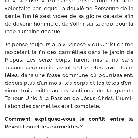
la « kénose » du Christ, c’est-​à-​dire cet acte
volon­taire par lequel la deuxième Personne de la
sainte Trinité s’est vidée de sa gloire céleste afin
de deve­nir homme et de s’of­frir sur la croix pour la
race humaine déchue.
Je pense tou­jours à la « kénose » du Christ en me
rap­pe­lant la fin des car­mé­lites dans le jar­din de
Picpus. Les seize corps furent mis à nu sans
aucune céré­mo­nie, avant d’être jetés, avec leurs
têtes, dans une fos­se com­mune où pour­ris­saient,
depuis plus d’un mois, les corps et les têtes d’en­
vi­ron trois mille autres vic­times de la grande
Terreur. Unie à la Passion de Jésus-​Christ, l’humi­
liation des car­mé­lites était complète.
Comment expliquez-​vous le conflit entre la
Révolution et les carmélites ?