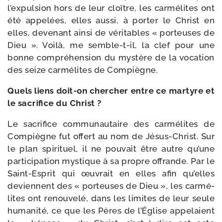
l’ex­pul­sion hors de leur cloître, les car­mé­lites ont
été appe­lées, elles aus­si, à por­ter le Christ en
elles, deve­nant ain­si de véri­tables « por­teuses de
Dieu ». Voilà, me semble-​t-​il, la clef pour une
bonne com­pré­hen­sion du mys­tère de la voca­tion
des seize car­mé­lites de Compiègne.
Quels liens doit-​on cher­cher entre ce mar­tyre et
le sacri­fice du Christ ?
Le sacri­fice com­mu­nau­taire des car­mé­lites de
Compiègne fut offert au nom de Jésus-​Christ. Sur
le plan spi­ri­tuel, il ne pou­vait être autre qu’une
par­ti­ci­pa­tion mys­tique à sa propre offrande. Par le
Saint-​Esprit qui œuvrait en elles afin qu’elles
deviennent des « por­teuses de Dieu », les car­mé­
lites ont renou­velé, dans les limites de leur seule
huma­ni­té, ce que les Pères de l’Église appe­laient