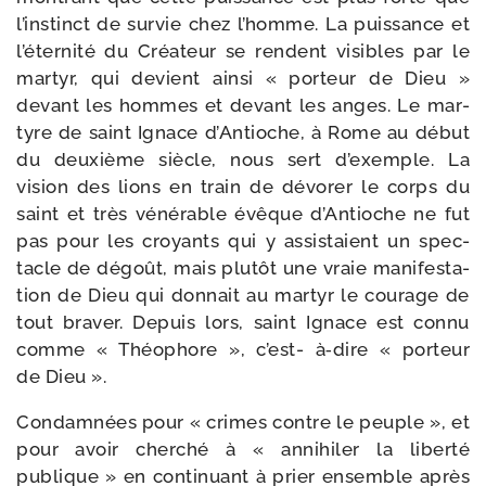
l’ins­tinct de sur­vie chez l’homme. La puis­sance et
l’é­ter­ni­té du Créateur se rendent visibles par le
mar­tyr, qui devient ain­si « por­teur de Dieu »
devant les hommes et devant les anges. Le mar­
tyre de saint Ignace d’Antioche, à Rome au début
du deuxième siècle, nous sert d’exemple. La
vision des lions en train de dévo­rer le corps du
saint et très véné­rable évêque d’Antioche ne fut
pas pour les croyants qui y assis­taient un spec­
tacle de dégoût, mais plu­tôt une vraie mani­fes­ta­
tion de Dieu qui don­nait au mar­tyr le cou­rage de
tout bra­ver. Depuis lors, saint Ignace est connu
comme « Théophore », c’est- à‑dire « por­teur
de Dieu ».
Condamnées pour « crimes contre le peuple », et
pour avoir cher­ché à « anni­hi­ler la liber­té
publique » en conti­nuant à prier ensemble après