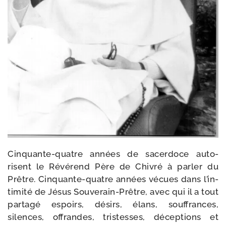
Cinquante-​quatre années de sacer­doce auto­
risent le Révérend Père de Chivré à par­ler du
Prêtre. Cinquante-​quatre années vécues dans l’in­
ti­mi­té de Jésus Souverain-​Prêtre, avec qui il a tout
par­ta­gé espoirs, dési­rs, élans, souf­frances,
silences, offrandes, tris­tesses, décep­tions et