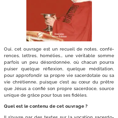
Oui, cet ouvrage est un recueil de notes, confé­
rences, lettres, homé­lies… une véri­table somme
par­fois un peu désor­don­née, où cha­cun pour­ra
pui­ser quelque réflexion, quelque médi­ta­tion,
pour appro­fon­dir sa propre vie sacer­do­tale ou sa
vie chré­tienne, puisque c’est au cœur du prêtre
que Jésus a confié son propre sacer­doce, source
unique de grâce pour tous ses fidèles.
Quel est le conte­nu de cet ouvrage ?
Il s’ouvre par des textes sur la voca­tion sacer­do­