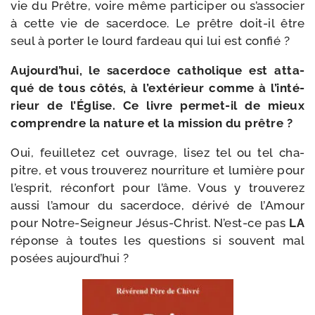
vie du Prêtre, voire même par­ti­ci­per ou s’as­so­cier
à cette vie de sacer­doce. Le prêtre doit-​il être
seul à por­ter le lourd far­deau qui lui est confié ?
Aujourd’hui, le sacer­doce catho­lique est atta­
qué de tous côtés, à l’extérieur comme à l’in­té­
rieur de l’Église. Ce livre permet-​il de mieux
com­prendre la nature et la mis­sion du prêtre ?
Oui, feuille­tez cet ouvrage, lisez tel ou tel cha­
pitre, et vous trou­ve­rez nour­ri­ture et lumière pour
l’esprit, récon­fort pour l’âme. Vous y trou­ve­rez
aus­si l’amour du sacer­doce, déri­vé de l’Amour
pour Notre-​Seigneur Jésus-​Christ. N’est-ce pas
LA
réponse à toutes les ques­tions si sou­vent mal
posées aujourd’hui ?