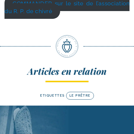
COMMANDER sur le site de l’as­so­cia­tion
du R. P. de chivré
Articles en relation
ETIQUETTES
LE PRÊTRE