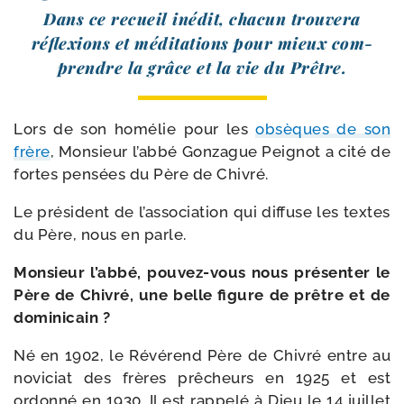
Dans ce recueil inédit, cha­cun trou­ve­ra
réflexions et médi­ta­tions pour mieux com­
prendre la grâce et la vie du Prêtre.
Lors de son homé­lie pour les
obsèques de son
frère
, Monsieur l’abbé Gonzague Peignot a cité de
fortes pen­sées du Père de Chivré.
Le pré­sident de l’association qui dif­fuse les textes
du Père, nous en parle.
Monsieur l’abbé, pouvez-​vous nous pré­sen­ter le
Père de Chivré, une belle figure de prêtre et de
dominicain ?
Né en 1902, le Révérend Père de Chivré entre au
novi­ciat des frères prê­cheurs en 1925 et est
ordon­né en 1930. Il est rap­pe­lé à Dieu le 14 juillet