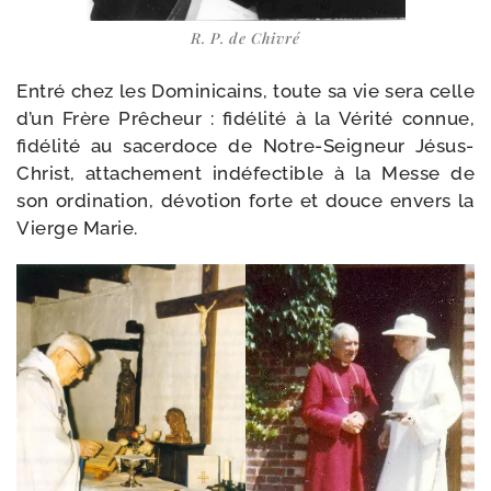
R. P. de Chivré
Entré chez les Dominicains, toute sa vie sera celle
d’un Frère Prêcheur : fidé­li­té à la Vérité connue,
fidé­li­té au sacer­doce de Notre-​Seigneur Jésus-​
Christ, atta­che­ment indé­fec­tible à la Messe de
son ordi­na­tion, dévo­tion forte et douce envers la
Vierge Marie.