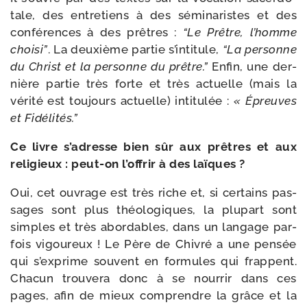
tale, des entre­tiens à des sémi­na­ristes et des
confé­rences à des prêtres :
“Le Prêtre, l’homme
choi­si”
. La deuxième par­tie s’in­ti­tule,
“La per­sonne
du Christ et la per­sonne du prêtre.”
Enfin, une der­
nière par­tie très forte et très actuelle (mais la
véri­té est tou­jours actuelle) inti­tu­lée :
« Épreuves
et Fidélités.”
Ce livre s’adresse bien sûr aux prêtres et aux
reli­gieux : peut-​on l’offrir à des laïques ?
Oui, cet ouvrage est très riche et, si cer­tains pas­
sages sont plus théo­lo­giques, la plu­part sont
simples et très abor­dables, dans un lan­gage par­
fois vigou­reux ! Le Père de Chivré a une pen­sée
qui s’exprime sou­vent en for­mules qui frappent.
Chacun trou­ve­ra donc à se nour­rir dans ces
pages, afin de mieux com­prendre la grâce et la