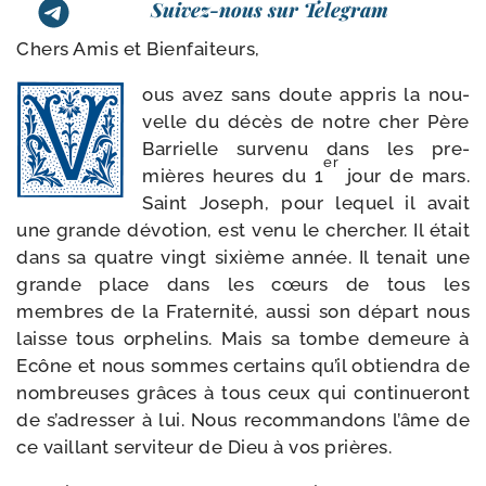
Suivez-nous sur Telegram
Chers Amis et Bienfaiteurs,
ous avez sans doute appris la nou­
velle du décès de notre cher Père
Barrielle sur­ve­nu dans les pre­
er
mières heures du 1
jour de mars.
Saint Joseph, pour lequel il avait
une grande dévo­tion, est venu le cher­cher. Il était
dans sa quatre vingt sixième année. Il tenait une
grande place dans les cœurs de tous les
membres de la Fraternité, aus­si son départ nous
laisse tous orphe­lins. Mais sa tombe demeure à
Ecône et nous sommes cer­tains qu’il obtien­dra de
nom­breuses grâces à tous ceux qui conti­nue­ront
de s’adresser à lui. Nous recom­man­dons l’âme de
ce vaillant ser­vi­teur de Dieu à vos prières.