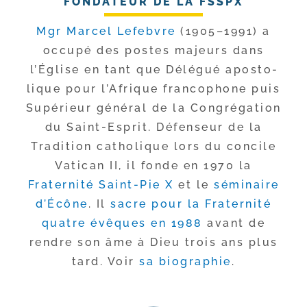
FONDATEUR DE LA FSSPX
Mgr Marcel Lefebvre
(1905–1991) a
occu­pé des postes majeurs dans
l’Église en tant que Délégué apos­to­
lique pour l’Afrique fran­co­phone puis
Supérieur géné­ral de la Congrégation
du Saint-​Esprit. Défenseur de la
Tradition catho­lique lors du concile
Vatican II, il fonde en 1970 la
Fraternité Saint-​Pie X
et le
sémi­naire
d’Écône
. Il
sacre pour la Fraternité
quatre évêques en 1988
avant de
rendre son âme à Dieu trois ans plus
tard. Voir
sa bio­gra­phie
.