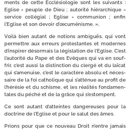
ments de cette Ecclésiologie sont les sui­vants :
Eglise = peuple de Dieu ; auto­ri­té hié­rar­chique =
ser­vice col­lé­gial ; Eglise = com­mu­nion ; enfin
l’Eglise et son devoir d’œcuménisme. ».
Voilà bien autant de notions ambi­guës, qui vont
per­mettre aux erreurs pro­tes­tantes et modernes
d’inspirer désor­mais la légis­la­tion de l’Eglise. C’est
l’autorité du Pape et des Evêques qui va en souf­
frir, c’est aus­si la dis­tinc­tion du cler­gé et du laï­cat
qui s’amenuise, c’est le carac­tère abso­lu et néces­
saire de la foi catho­lique qui s’atténue au pro­fit de
l’hérésie et du schisme, et les réa­li­tés fon­da­men­
tales du péché et de la grâce qui s’estompent.
Ce sont autant d’atteintes dan­ge­reuses pour la
doc­trine de l’Eglise et pour le salut des âmes.
Prions pour que ce nou­veau Droit n’entre jamais