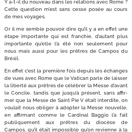
Y a‑t-​il du nou­veau dans les rela­tions avec Rome ?
Cette ques­tion m’est sans cesse posée au cours
de mes voyages.
Or il me semble pou­voir dire qu’il y a en effet une
étape impor­tante qui est fran­chie, d’autant plus
impor­tante qu’elle l’a été non seule­ment pour
nous mais aus­si pour les prêtres de Campos du
Brésil.
En effet c’est la pre­mière fois depuis les échanges
de vues avec Rome que le Vatican parle de lais­ser
la liber­té aux prêtres de célé­brer la Messe d’avant
le Concile, tan­dis que jusqu’à pré­sent, sans affir­
mer que la Messe de Saint Pie V était inter­dite, on
vou­lait nous obli­ger à adop­ter la Messe nou­velle,
en affir­mant comme le Cardinal Baggio l’a fait
publi­que­ment aux prêtres du dio­cèse de
Campos, qu’il était impos­sible qu’on revienne à la