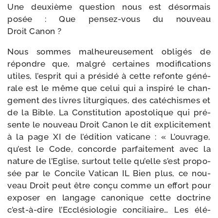
Une deuxième ques­tion nous est désor­mais
posée : Que pensez-​vous du nou­veau
Droit Canon ?
Nous sommes mal­heu­reu­se­ment obli­gés de
répondre que, mal­gré cer­taines modi­fi­ca­tions
utiles, l’esprit qui a pré­si­dé à cette refonte géné­
rale est le même que celui qui a ins­pi­ré le chan­
ge­ment des livres litur­giques, des caté­chismes et
de la Bible. La Constitution apos­to­lique qui pré­
sente le nou­veau Droit Canon le dit expli­ci­te­ment
à la page XI de l’édition vati­cane : « L’ouvrage,
qu’est le Code, concorde par­fai­te­ment avec la
nature de l’Eglise, sur­tout telle qu’elle s’est pro­po­
sée par le Concile Vatican IL Bien plus, ce nou­
veau Droit peut être conçu comme un effort pour
expo­ser en lan­gage cano­nique cette doc­trine
c’est-à-dire l’Ecclésiologie conci­liaire… Les élé­