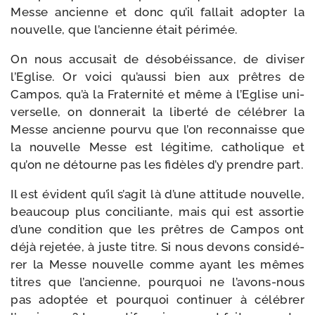
Messe ancienne et donc qu’il fal­lait adop­ter la
nou­velle, que l’ancienne était périmée.
On nous accu­sait de déso­béis­sance, de divi­ser
l’Eglise. Or voi­ci qu’aussi bien aux prêtres de
Campos, qu’à la Fraternité et même à l’Eglise uni­
ver­selle, on don­ne­rait la liber­té de célé­brer la
Messe ancienne pour­vu que l’on recon­naisse que
la nou­velle Messe est légi­time, catho­lique et
qu’on ne détourne pas les fidèles d’y prendre part.
Il est évident qu’il s’agit là d’une atti­tude nou­velle,
beau­coup plus conci­liante, mais qui est assor­tie
d’une condi­tion que les prêtres de Campos ont
déjà reje­tée, à juste titre. Si nous devons consi­dé­
rer la Messe nou­velle comme ayant les mêmes
titres que l’ancienne, pour­quoi ne l’avons-nous
pas adop­tée et pour­quoi conti­nuer à célé­brer