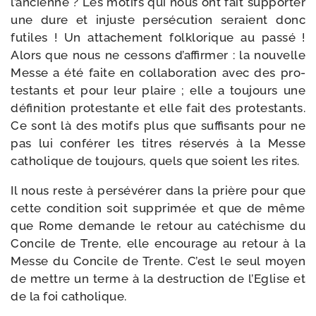
l’ancienne ? Les motifs qui nous ont fait sup­por­ter
une dure et injuste per­sé­cu­tion seraient donc
futiles ! Un atta­che­ment folk­lo­rique au pas­sé !
Alors que nous ne ces­sons d’affirmer : la nou­velle
Messe a été faite en col­la­bo­ra­tion avec des pro­
tes­tants et pour leur plaire ; elle a tou­jours une
défi­ni­tion pro­tes­tante et elle fait des pro­tes­tants.
Ce sont là des motifs plus que suf­fi­sants pour ne
pas lui confé­rer les titres réser­vés à la Messe
catho­lique de tou­jours, quels que soient les rites.
Il nous reste à per­sé­vé­rer dans la prière pour que
cette condi­tion soit sup­pri­mée et que de même
que Rome demande le retour au caté­chisme du
Concile de Trente, elle encou­rage au retour à la
Messe du Concile de Trente. C’est le seul moyen
de mettre un terme à la des­truc­tion de l’Eglise et
de la foi catholique.