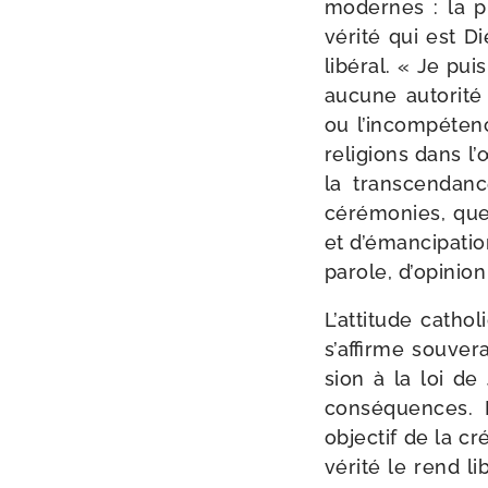
modernes : la p
véri­té qui est D
libé­ral. « Je pu
aucune auto­ri­té 
ou l’incompétence
reli­gions dans l
la trans­cen­dan
céré­mo­nies, que
et d’émancipation
parole, d’opinion
L’attitude catho­l
s’affirme sou­ve­
sion à la loi de
consé­quences. L
objec­tif de la cré
véri­té le rend l