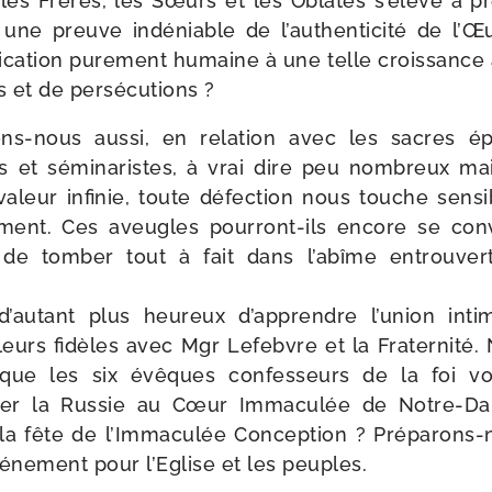
 les Frères, les Sœurs et les Oblates s’élève à p
as une preuve indé­niable de l’authenticité de l
­ca­tion pure­ment humaine à une telle crois­sance
ns et de persécutions ?
-​nous aus­si, en rela­tion avec les sacres épi
s et sémi­na­ristes, à vrai dire peu nom­breux m
aleur infi­nie, toute défec­tion nous touche sen­s
dé­ment. Ces aveugles pourront-​ils encore se conve
e tom­ber tout à fait dans l’abîme entrou­ve
autant plus heu­reux d’apprendre l’union int
leurs fidèles avec Mgr Lefebvre et la Fraternité. 
t que les six évêques confes­seurs de la foi v
crer la Russie au Cœur Immaculée de Notre-​D
n la fête de l’Immaculée Conception ? Préparons-
é­ne­ment pour l’Eglise et les peuples.