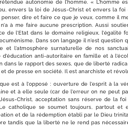
ré­ten­due auto­no­mie de l’homme. « L’homme est
ieu, envers la loi de Jésus-​Christ et envers la foi d
is pen­ser, dire et faire ce que je veux, comme il me 
n’a à me faire aucune pres­crip­tion. Aussi soutient-​
 de l’Etat dans le domaine reli­gieux, l’égalité f
’œcuménisme. Dans son lan­gage il n’est ques­tion 
ce et l’atmosphère sur­na­tu­relle de nos sanc­tu
 d’éducation anti-​autoritaire en famille et à l’éc
 dans le rap­port des sexes, que de liber­té radi­c
 et de presse en socié­té. Il est anar­chiste et révol
ique est à l’opposé : ouver­ture de l’esprit à la vér
raine et à elle seule (car de l’erreur on ne peut pa
 Jésus-​Christ, accep­ta­tion sans réserve de la fo
e catho­lique se sou­met tou­jours, par­tout et 
a­tion et de la rédemp­tion éta­bli par le Dieu tri­ni­ta
ibre tan­dis que la liber­té ne le rend pas néces­sai­