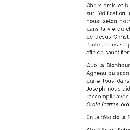
Chers amis et bie
sur l’édification 
nous, selon notr
dans la vie du cl
de Jésus-​Chris
l’autel, dans sa 
afin de sanc­ti­fie
Que la Bienheure
Agneau du sacri­f
duire tous dans 
Joseph nous aide
l’accomplir ave
Orate fratres, orat
En la fête de la
Abbé Franz Sch