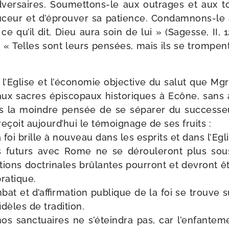
er­saires. Soumettons-​le aux outrages et aux t
u­ceur et d’éprouver sa patience. Condamnons-​le
ce qu’il dit, Dieu aura soin de lui » (Sagesse, II, 1
it : « Telles sont leurs pen­sées, mais ils se trompen
.
r l’Eglise et l’économie objec­tive du salut que M
aux sacres épis­co­paux his­to­riques à Ecône, sans
 la moindre pen­sée de se sépa­rer du suc­ces­se
reçoit aujourd’hui le témoi­gnage de ses fruits :
 foi brille à nou­veau dans les esprits et dans l’Egl
s futurs avec Rome ne se dérou­le­ront plus sou
tions doc­tri­nales brû­lantes pour­ront et devront êt
pratique.
­bat et d’affirmation publique de la foi se trouve sub
 fidèles de tradition.
s sanc­tuaires ne s’éteindra pas, car l’enfantem