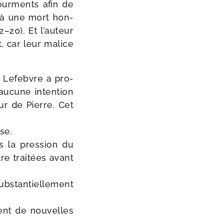
our­ments afin de
 à une mort hon­
2–20). Et l’auteur
t, car leur malice
gr Lefebvre a pro­
 aucune inten­tion
ur de Pierre. Cet
ise.
s la pres­sion du
re trai­tées avant
­stan­tiel­le­ment
ent de nou­velles