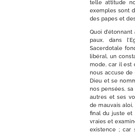
telle atti­tude 
exemples sont don
des papes et des
Quoi d’étonnant 
paux, dans l’E
Sacerdotale fon­
libé­ral, un cons
mode, car il est 
nous accuse de dé
Dieu et se nomme
nos pen­sées, sa 
autres et ses vo
de mau­vais aloi,
final du juste e
vraies et exa­mi­
exis­tence ; car 