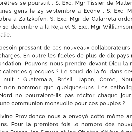
prêtres se pour­suit : S. Exc. Mgr Tissier de Malle
unes gens le 25 sep­tembre à Ecône ; S. Exc. Mg
bre à Zaitzkofen. S. Exc. Mgr de Galarreta ordon
e 10 décembre à la Reja et S. Exc. Mgr Williamson
alie.
soin pres­sant de ces nou­veaux col­la­bo­ra­teurs
r­char­gés. En outre les fidèles de plus de dix pa
n­da­tion. Pouvons-​nous prendre devant Dieu la res­
x calendes grecques ? Le sou­ci de la foi dans c
 nuit : Guatemala, Brésil, Japon, Corée, Nou
ur n’en nom­mer que quelques-​uns. Les catho­li
ord ne pourraient-​ils pas réci­ter chaque jou
r une com­mu­nion men­suelle pour ces peuples ?
 Divine Providence nous a envoyé cette même 
ons. Pour la pre­mière fois le nombre des nou­v