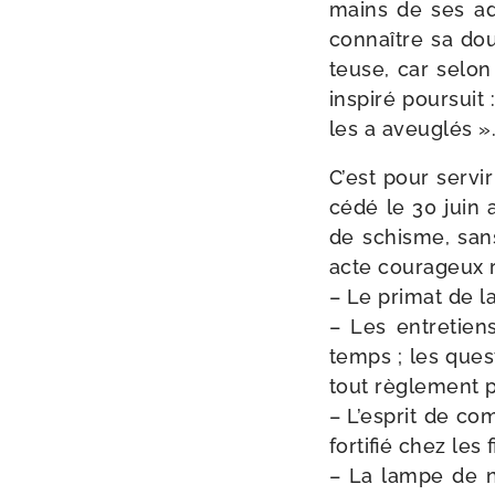
mains de ses adv
connaître sa do
teuse, car selon 
ins­pi­ré pour­su
les a aveuglés »
C’est pour ser­vi
cé­dé le 30 juin 
de schisme, sans
acte cou­ra­geux 
– Le pri­mat de la
– Les entre­tien
temps ; les ques­
tout règle­ment 
– L’esprit de com
for­ti­fié chez les
– La lampe de no