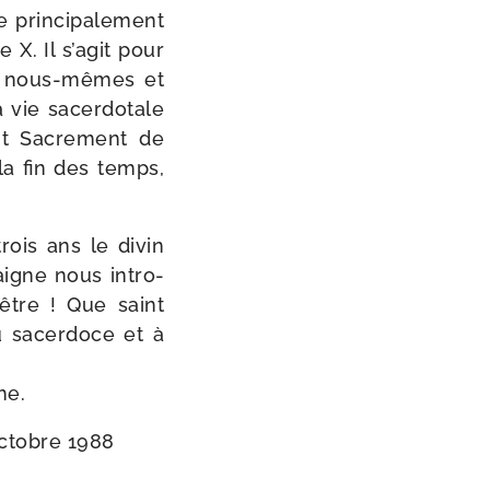
prin­ci­pa­le­ment
e X. Il s’agit pour
en nous-​mêmes et
 vie sacer­do­tale
int Sacrement de
 la fin des temps,
rois ans le divin
daigne nous intro­
rêtre ! Que saint
u sacer­doce et à
he.
octobre 1988