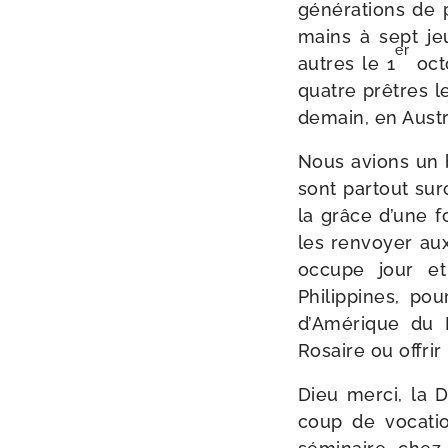
géné­ra­tions de 
mains à sept je
er
autres le 1
octo
quatre prêtres l
de­main, en Austr
Nous avions un be
sont par­tout su
la grâce d’une fo
les ren­voyer au
oc­cupe jour et
Philippines, po
d’Amérique du N
Rosaire ou offri
Dieu mer­ci, la
coup de voca­ti