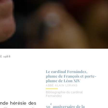
E 1988
Le cardinal Fernández,
plume de François et porte-​
plume de Léon XIV
ABBÉ ALAIN LORANS
Bibliographie du cardinal
Fernandez
nde héré­sie des
e
50
anniversaire de la