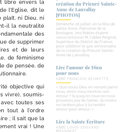
 libre envers la
création du Prieuré Sainte-​
Anne de Lanvallay
e l’Eglise, dit le
[PHOTOS]
plaît, ni Dieu, ni
Dimanche 26 juillet, en la fête de
il la neu­tra­li­té
sainte Anne, Patronne de la
on­da­men­tale des
Bretagne, 700 fidèles étaient
venus entourer M. l'abbé Peignot,
que de sup­pri­mer
Supérieur du District de France,
pour célébrer le 50e anniversaire
aires et de leurs
de la création du Prieuré Sainte-
Anne de Lanvallay
ole, de fémi­nisme
ale de pen­sée, de
Lire l’amour de Dieu
pour nous
utionnaire.
ABBÉ FRANÇOIS DELMOTTE
i­té objec­tive qui
« Qu’a voulu Dieu en venant parmi
nous, sinon nous montrer son
s vivre), sou­mis­
Amour ? Si jusqu’ici nous ne nous
pressions pas de l’aimer, du moins
i avec toutes ses
ne tardons plus à lui rendre
amour pour amour. »
en tout à l’ordre
ire ; il sait que la
Lire la Sainte Écriture
re­ment vrai ! Une
ABBÉ LOUIS-EDOUARD
MEUGNIOT