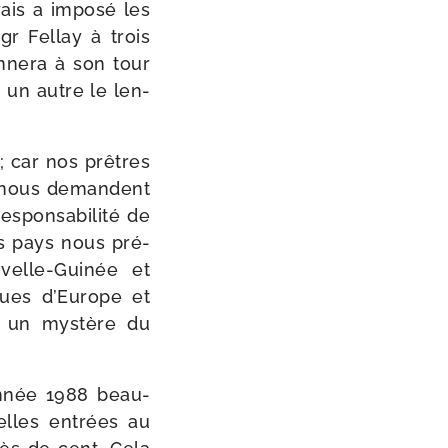
rais a impo­sé les
r Fellay à trois
­ne­ra à son tour
 un autre le len­
 ; car nos prêtres
ys nous demandent
pon­sa­bi­li­té de
es pays nous pré­
velle-​Guinée et
ques d’Europe et
r un mys­tère du
année 1988 beau­
elles entrées au