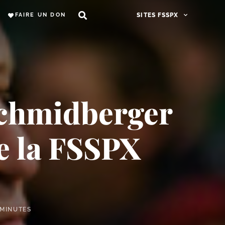
FAIRE UN DON
SITES FSSPX
 Schmidberger
e la FSSPX
 MINUTES