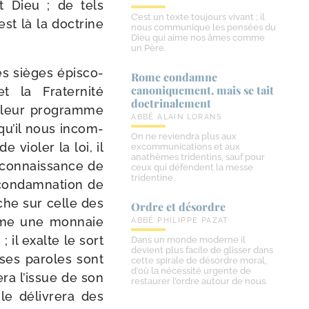
nt Dieu ; de tels
C’est un texte toujours vivant ; il
st là la doc­trine
nous communique les pensées du
Dieu qui aime nos âmes comme
un Père.
s sièges épis­co­
Rome condamne
canoniquement, mais se tait
t la Fraternité
doctrinalement
r leur pro­gramme
ABBÉ ALAIN LORANS
squ’il nous incom­
On ne reviendra plus aux
vio­ler la loi, il
excommunications et aux
anathèmes tridentins, sauf pour
a connais­sance de
ceux qui défendent la messe
tridentine.
condam­na­tion de
nche sur celle des
Ordre et désordre
omme une mon­naie
ABBÉ PHILIPPE PAZAT
 il exalte le sort
Dans un monde moderne il
devient plus facile de glisser dans
 ses paroles sont
cette spirale de désordre moral,
d’où la nécessité urgente de
era l’issue de son
restaurer l’ordre autour de nous.
le déli­vre­ra des