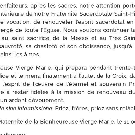
n­fai­teurs, après les sacres, notre atten­tion porte 
inté­rieure de notre Fraternité Sacerdotale Saint-​Pi
e voca­tion, de renou­ve­ler l’esprit sacer­do­tal 
er­gé de toute l’Eglise. Nous vou­lons conti­nuer la
t au saint sacri­fice de la Messe et au Très Sa
pau­vre­té, sa chas­te­té et son obéis­sance, jusqu’à
r ain­si les âmes.
use Vierge Marie, qui pré­pa­ra pen­dant trente-​t
ice et le mena fina­le­ment à l’autel de la Croix, 
l’esprit de l’œuvre de l’éternel et sou­ve­rain P
 à res­ter fidèles à la mis­sion de renou­veau d
c un ardent dévouement.
e sine inter­mis­sione
. Priez, frères, priez sans relâc
 Maternité de la Bienheureuse Vierge Marie, le 11 
midberger