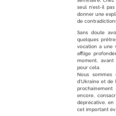
sémi­naire, chez
seul n’est-il p
don­ner une expli
de contra­dic­tio
Sans doute avons
quelques prêtre
voca­tion a une v
afflige pro­fon­
moment, avant d
pour cela.
Nous sommes d’
d’Ukraine et de 
pro­chai­ne­men
encore, consa­
dépré­ca­tive, e
cet impor­tant év