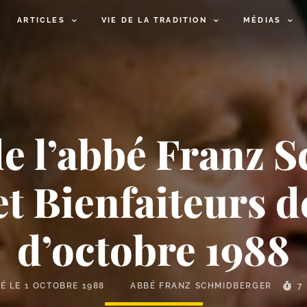
ARTICLES
VIE DE LA TRADITION
MÉDIAS
 de l’abbé Franz
et Bienfaiteurs d
d’octobre 1988
IÉ LE
1 OCTOBRE 1988
ABBÉ FRANZ SCHMIDBERGER
7