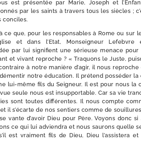
nous est pré­sen­tée par Marie, Joseph et l’Enfa
­nés par les saints à tra­vers tous les siècles ; c’e
 conciles.
à ce que, pour les res­pon­sables à Rome ou sur le
glise et dans l’Etat, Monseigneur Lefebvre e
dée par lui signi­fient une sérieuse menace pou
tant et vivant reproche ? « Traquons le Juste, pui
contraire à notre manière d’agir, il nous reproche de 
men­tir notre édu­ca­tion. Il pré­tend pos­sé­der l
 lui-​même fils du Seigneur. Il est pour nous la 
vue seule nous est insup­por­table. Car sa vie tra
ies sont toutes dif­fé­rentes. Il nous compte c
 et il s’écarte de nos sen­tiers comme de souillures ;
t se vante d’avoir Dieu pour Père. Voyons donc si
nons ce qui lui advien­dra et nous sau­rons quelle s
s’il est vrai­ment fils de Dieu, Dieu l’assistera et 