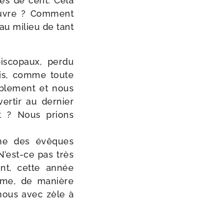
rès de cent. Cela
’Œuvre ? Comment
 au milieu de tant
s­co­paux, per­du
ais, comme toute
i­ble­ment et nous
r­tir au der­nier
rt ? Nous prions
ime des évêques
N’est-ce pas très
ont, cette année
ame, de manière
​nous avec zèle à