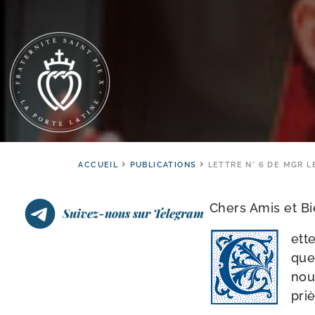
ACCUEIL
PUBLICATIONS
LETTRE N° 6 DE MGR L
Chers Amis et Bi
Suivez-nous sur Telegram
ett
que
nou
pri