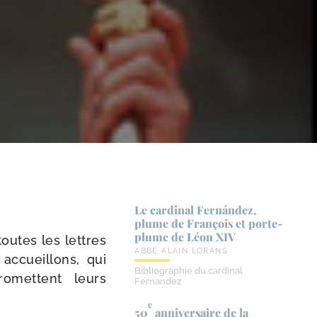
Le cardinal Fernández,
plume de François et porte-​
plume de Léon XIV
toutes les lettres
ABBÉ ALAIN LORANS
accueillons, qui
Bibliographie du cardinal
o­mettent leurs
Fernandez
e
50
anniversaire de la