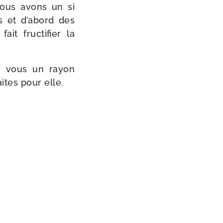
Nous avons un si
rs et d’abord des
t fruc­ti­fier la
r vous un rayon
tes pour elle.