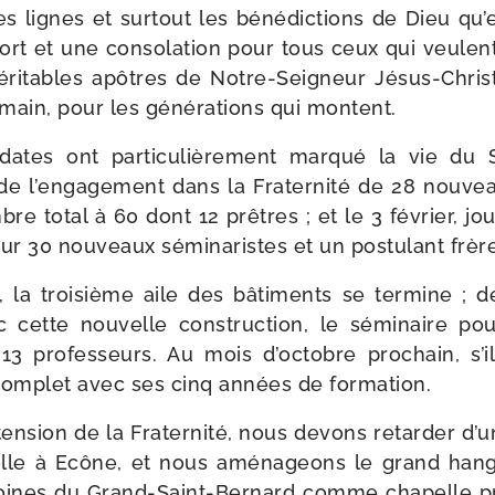
 lignes et sur­tout les béné­dic­tions de Dieu qu’e
fort et une conso­la­tion pour tous ceux qui veulen
éri­tables apôtres de Notre-​Seigneur Jésus-​Christ à
main, pour les géné­ra­tions qui montent.
tes ont par­ti­cu­liè­re­ment mar­qué la vie du
de l’engagement dans la Fraternité de 28 nou­v
re total à 60 dont 12 prêtres ; et le 3 février, jo
ur 30 nou­veaux sémi­na­ristes et un pos­tu­lant frèr
la troi­sième aile des bâti­ments se ter­mine ; 
 cette nou­velle construc­tion, le sémi­naire pour
 13 pro­fes­seurs. Au mois d’octobre pro­chain, s’i
om­plet avec ses cinq années de formation.
tension de la Fraternité, nous devons retar­der d’
elle à Ecône, et nous amé­na­geons le grand han­
ines du Grand-​Saint-​Bernard comme cha­pelle pro­