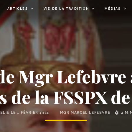
ARTICLES
VIE DE LA TRADITION
MÉDIAS
 de Mgr Lefebvre
s de la FSSPX de 
BLIÉ LE
1 FÉVRIER 1974
MGR MARCEL LEFEBVRE
4 MI