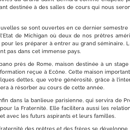
ant des­ti­née à des salles de cours qui nous seron
u­velles se sont ouvertes en ce der­nier semestre 
 l’Etat de Michigan où deux de nos prêtres amé­ri
pour les pré­pa­rer à entrer au grand sémi­naire.
nt pas dans cet immense pays.
bano près de Rome, mai­son des­ti­née à un stage
for­ma­tion reçue à Ecône. Cette mai­son impor­tan
lques dettes, que votre géné­ro­si­té, grâce à l’int
e­ra à résor­ber au cours de cette année.
fin dans la ban­lieue pari­sienne, qui ser­vi­ra de 
ur la Fraternité. Elle faci­li­te­ra aus­si les rela­t
s et avec les futurs aspi­rants et leurs familles.
raternité des prêtres et des frères se déve­loppe, 