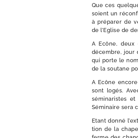
Que ces quelques
soient un récon­
à pré­pa­rer de v
de l’Eglise de de
A Ecône, deux da
décembre, jour 
qui porte le nomb
de la sou­tane po
A Ecône encore, 
sont logés. Avec
sémi­na­ristes et
Séminaire sera c
Etant don­né l’ex
tion de la cha­p
ferme des cha­no