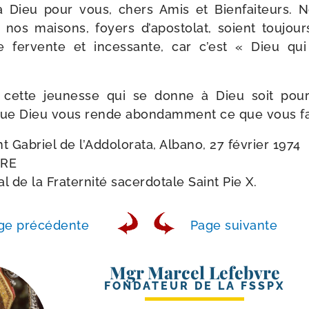
 à Dieu pour vous, chers Amis et Bienfaiteurs. 
nos mai­sons, foyers d’apostolat, soient tou­jou
 fer­vente et inces­sante, car c’est « Dieu qui fai
 cette jeu­nesse qui se donne à Dieu soit pou
ue Dieu vous rende abon­dam­ment ce que vous fai
nt Gabriel de l’Addolorata, Albano, 27 février 1974
VRE
l de la Fraternité sacer­do­tale Saint Pie X.
ge pré­cé­dente
Page sui­vante
Mgr Marcel Lefebvre
FONDATEUR DE LA FSSPX