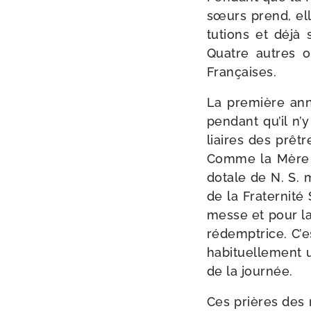
sœurs prend, elle
tu­tions et déjà
Quatre autres 
Françaises.
La pre­mière ann
pen­dant qu’il n
liaires des prêtr
Comme la Mère de
do­tale de N. S. 
de la Fraternité S
messe et pour la 
rédemptrice. C’es
habi­tuel­le­men
de la journée.
Ces prières des r