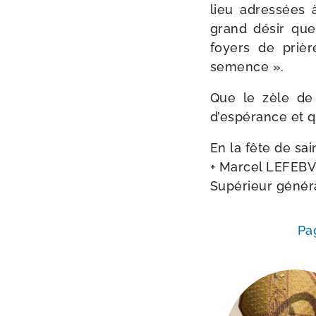
lieu adres­sées
grand désir que 
foyers de prière
semence ».
Que le zèle de
d’espérance et q
En la fête de sai
+ Marcel LEFEB
Supérieur géné­ra
Pa