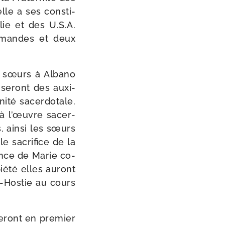
elle a ses consti­
lie et des U.S.A.
emandes et deux
es sœurs à Albano
 seront des auxi­
ité sacer­do­tale.
 à l’œuvre sacer­
, ain­si les sœurs
le sacri­fice de la
ence de Marie co-​
ié­té elles auront
-​Hostie au cours
seront en pre­mier