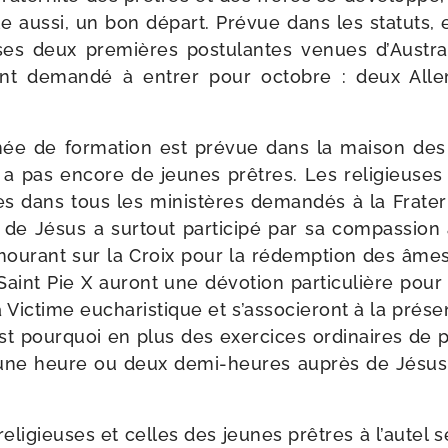
 aus­si, un bon départ. Prévue dans les sta­tuts, 
 ses deux pre­mières pos­tu­lantes venues d’Austra
ont deman­dé à entrer pour octobre : deux All
ée de for­ma­tion est pré­vue dans la mai­son d
’y a pas encore de jeunes prêtres. Les reli­gieuses
es dans tous les minis­tères deman­dés à la Fratern
 Jésus a sur­tout par­ti­ci­pé par sa com­pas­sion
mou­rant sur la Croix pour la rédemp­tion des âmes
aint Pie X auront une dévo­tion par­ti­cu­lière pour 
Victime eucha­ris­tique et s’associeront à la pré­s
t pour­quoi en plus des exer­cices ordi­naires de p
t une heure ou deux demi-​heures auprès de Jésus
eli­gieuses et celles des jeunes prêtres à l’autel 