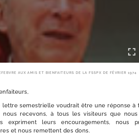
EFEBVRE AUX AMIS ET BIENFAITEURS DE LA FSSPX DE FÉVRIER 1974
enfaiteurs,
e lettre semes­trielle vou­drait être une réponse à 
 nous rece­vons, à tous les visi­teurs que nous 
s expriment leurs encou­ra­ge­ments, nous pr
ères et nous remettent des dons.