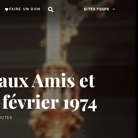
FAIRE UN DON
SITES FSSPX
 aux Amis et
février 1974
NUTES