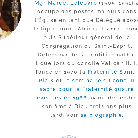
Mgr Marcel Lefebvre
(1905–1991) 
occu­pé des postes majeurs dans
l’Église en tant que Délégué apos
to­lique pour l’Afrique fran­co­phon
puis Supérieur géné­ral de la
Congrégation du Saint-​Esprit.
Défenseur de la Tradition catho­
lique lors du concile Vatican II, il
fonde en 1970 la
Fraternité Saint-
Pie X
et le
sémi­naire d’Écône
. Il
sacre pour la Fraternité quatre
évêques en 1988
avant de rendre
son âme à Dieu trois ans plus
tard. Voir
sa bio­gra­phie
.