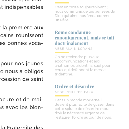
t indis­pen­sables
C’est un texte toujours vivant ; il
nous communique les pensées du
Dieu qui aime nos âmes comme
un Père.
: la pre­mière aux
Rome condamne
­cains réunissent
canoniquement, mais se tait
 Les bonnes voca­
doctrinalement
ABBÉ ALAIN LORANS
On ne reviendra plus aux
excommunications et aux
 pour nos jeunes
anathèmes tridentins, sauf pour
ceux qui défendent la messe
te nous a obli­gés
tridentine.
ercession de saint
Ordre et désordre
ABBÉ PHILIPPE PAZAT
Procure et de mai­
Dans un monde moderne il
devient plus facile de glisser dans
ions avec les bien­
cette spirale de désordre moral,
d’où la nécessité urgente de
restaurer l’ordre autour de nous.
la Fraternité des