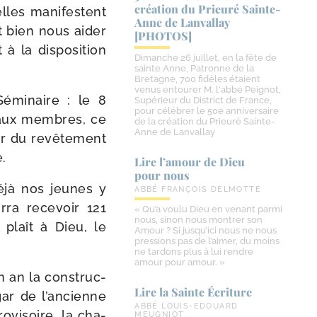
création du Prieuré Sainte-​
lles mani­festent
Anne de Lanvallay
t bien nous aider
[PHOTOS]
 la dis­po­si­tion
Dimanche 26 juillet, en la fête de
sainte Anne, Patronne de la
Bretagne, 700 fidèles étaient
venus entourer M. l'abbé Peignot,
 Séminaire : le 8
Supérieur du District de France,
pour célébrer le 50e anniversaire
eaux membres, ce
de la création du Prieuré Sainte-
Anne de Lanvallay
ur du revê­te­ment
e.
Lire l’amour de Dieu
pour nous
déjà nos jeunes y
ABBÉ FRANÇOIS DELMOTTE
­ra rece­voir 121
« Qu’a voulu Dieu en venant parmi
nous, sinon nous montrer son
l plaît à Dieu, le
Amour ? Si jusqu’ici nous ne nous
pressions pas de l’aimer, du moins
ne tardons plus à lui rendre
amour pour amour. »
un an la construc­
Lire la Sainte Écriture
gar de l’ancienne
ABBÉ LOUIS-EDOUARD
vi­soire, la cha­
MEUGNIOT