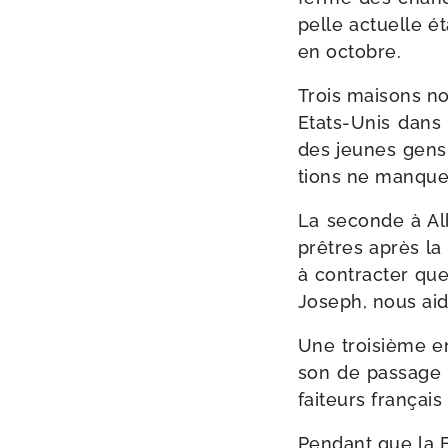
pelle actuelle ét
en octobre.
Trois mai­sons no
Etats-​Unis dans
des jeunes gens 
tions ne manque
La seconde à Al
prêtres après la 
à contrac­ter que
Joseph, nous aid
Une troi­sième en
son de pas­sage po
fai­teurs fran­çai
Pendant que la F