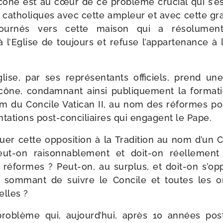
cône est au cœur de ce pro­blème cru­cial qui s’e
catho­liques avec cette ampleur et avec cette gra­v
ur­nés vers cette mai­son qui a réso­lu­ment 
 l’Eglise de tou­jours et refuse l’appartenance à l
glise, par ses repré­sen­tants offi­ciels, prend un
ône, condam­nant ain­si publi­que­ment la for­ma­tion
m du Concile Vatican II, au nom des réformes post
ta­tions post-​conciliaires qui engagent le Pape.
er cette oppo­si­tion à la Tradition au nom d’un 
Peut-​on rai­son­na­ble­ment et doit-​on réel­le­me
 réformes ? Peut-​on, au sur­plus, et doit-​on s’o
ie som­mant de suivre le Concile et toutes les orie
ielles ?
ro­blème qui, aujourd’hui, après 10 années post-