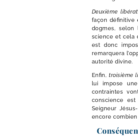
Deuxième libé­ra­
façon défi­ni­tiv
dogmes, selon le
science et cela d
est donc impos­s
remar­que­ra l’o
auto­ri­té divine.
Enfin,
troi­sième l
lui impose une
contraintes von
conscience est 
Seigneur Jésus-​
encore com­bien e
Conséquenc