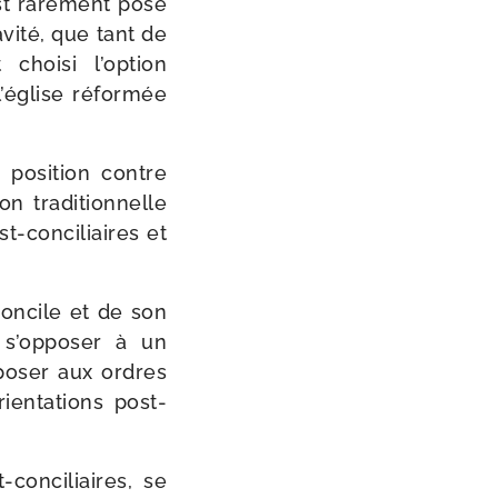
st rare­ment posé
i­té, que tant de
choi­si l’option
’église réfor­mée
e posi­tion contre
 tra­di­tion­nelle
-​conciliaires et
Concile et de son
nt s’opposer à un
pposer aux ordres
n­ta­tions post-​
​conciliaires, se