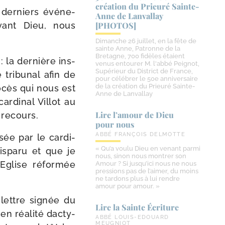
création du Prieuré Sainte-​
er­niers évé­ne­
Anne de Lanvallay
vant Dieu, nous
[PHOTOS]
Dimanche 26 juillet, en la fête de
sainte Anne, Patronne de la
Bretagne, 700 fidèles étaient
 la der­nière ins­
venus entourer M. l'abbé Peignot,
Supérieur du District de France,
ri­bu­nal afin de
pour célébrer le 50e anniversaire
de la création du Prieuré Sainte-
o­cès qui nous est
Anne de Lanvallay
r­di­nal Villot au
Lire l’amour de Dieu
t recours.
pour nous
ABBÉ FRANÇOIS DELMOTTE
sée par le car­di­
« Qu’a voulu Dieu en venant parmi
s­pa­ru et que je
nous, sinon nous montrer son
Eglise réfor­mée
Amour ? Si jusqu’ici nous ne nous
pressions pas de l’aimer, du moins
ne tardons plus à lui rendre
amour pour amour. »
lettre signée du
Lire la Sainte Écriture
 réa­li­té dac­ty­
ABBÉ LOUIS-EDOUARD
MEUGNIOT