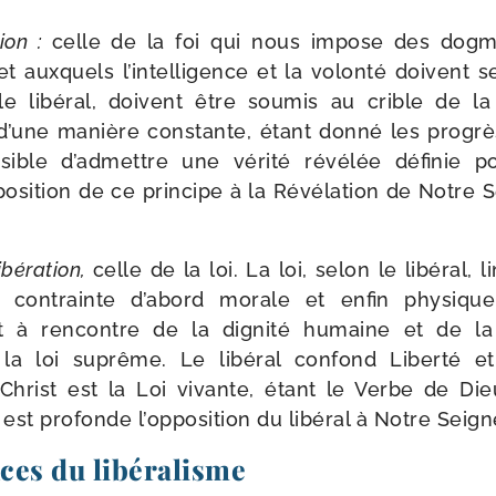
tion :
celle de la foi qui nous impose des dogme
e et aux­quels l’intelligence et la volon­té doivent 
 libé­ral, doivent être sou­mis au crible de la
’une manière constante, étant don­né les pro­grès s
ible d’admettre une véri­té révé­lée défi­nie p
pposition de ce prin­cipe à la Révélation de Notre 
ibé­ra­tion,
celle de la loi. La loi, selon le libé­ral, li
 contrainte d’abord morale et enfin phy­sique
t à ren­contre de la digni­té humaine et de l
la loi suprême. Le libé­ral confond Liberté e
Christ est la Loi vivante, étant le Verbe de Die
st pro­fonde l’opposition du libé­ral à Notre Seign
es du libéralisme