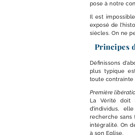
pose à notre con
Il est impos­sib
expo­sé de l’histo
siècles. On ne pe
Principes 
Définissons d’ab
plus typique est
toute contrainte
Première libé­ra­ti
La Vérité doit 
d’individus, ell
recherche sans f
inté­gra­li­té. O
à son Eglise.