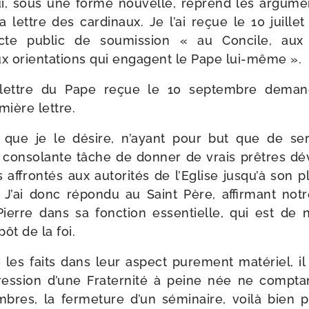
qui, sous une forme nou­velle, reprend les argu­men
la lettre des car­di­naux. Je l’ai reçue le 10 juille
e public de sou­mis­sion « au Concile, aux 
ux orien­ta­tions qui engagent le Pape lui-même ».
ettre du Pape reçue le 10 sep­tembre deman
mière lettre.
 que je le désire, n’ayant pour but que de ser­
 conso­lante tâche de don­ner de vrais prêtres d
 affron­tés aux auto­ri­tés de l’Eglise jusqu’à son
. J’ai donc répon­du au Saint Père, affir­mant not
Pierre dans sa fonc­tion essen­tielle, qui est de 
pôt de la foi.
e les faits dans leur aspect pure­ment maté­riel, i
pres­sion d’une Fraternité à peine née ne comp­t
res, la fer­me­ture d’un sémi­naire, voi­là bie