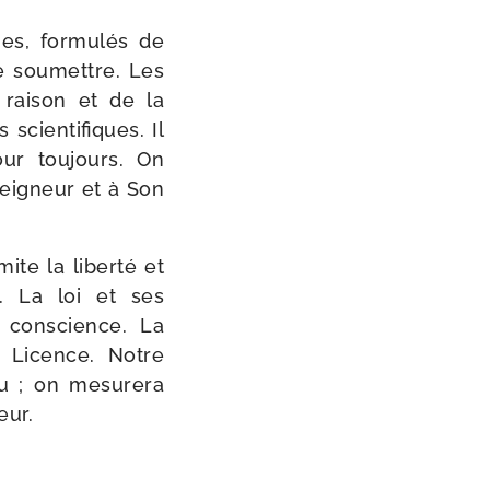
s, for­mu­lés de
se sou­mettre. Les
 rai­son et de la
cien­ti­fiques. Il
our tou­jours. On
Seigneur et à Son
mite la liber­té et
. La loi et ses
a conscience. La
t Licence. Notre
u ; on mesu­re­ra
eur.