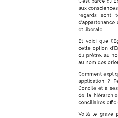
C’est parce qu’E
aux consciences 
regards sont to
d’appartenance à
et libérale.
Et voi­ci que l’E
cette option d’Ec
du prêtre, au no
au nom des orien­
Comment expli­qu
appli­ca­tion ? 
Concile et à ses
de la hié­rar­ch
conciliaires offic
Voilà le grave p