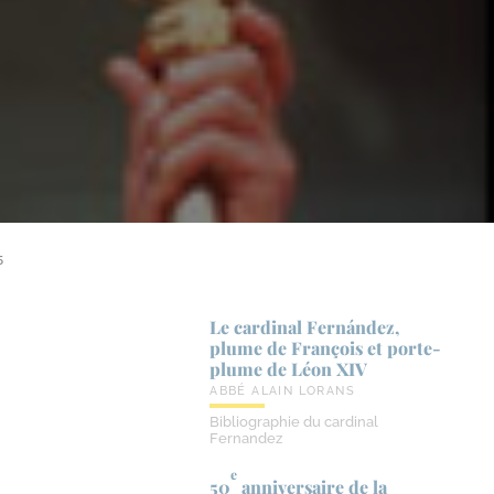
5
Le cardinal Fernández,
plume de François et porte-​
plume de Léon XIV
ABBÉ ALAIN LORANS
Bibliographie du cardinal
Fernandez
e
50
anniversaire de la