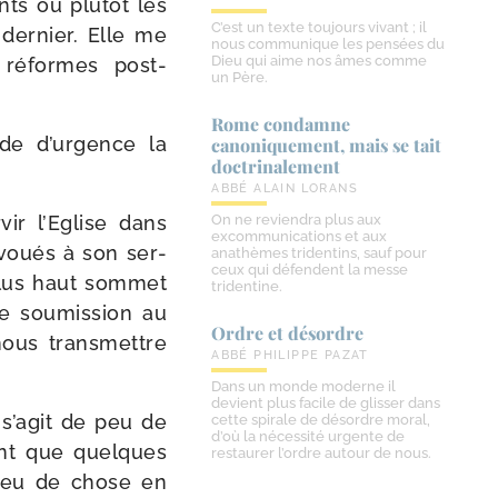
ts ou plu­tôt les
C’est un texte toujours vivant ; il
t der­nier. Elle me
nous communique les pensées du
Dieu qui aime nos âmes comme
réformes post-​
un Père.
Rome condamne
de d’urgence la
canoniquement, mais se tait
doctrinalement
ABBÉ ALAIN LORANS
vir l’Eglise dans
On ne reviendra plus aux
excommunications et aux
évoués à son ser­
anathèmes tridentins, sauf pour
ceux qui défendent la messe
 plus haut som­met
tridentine.
re sou­mis­sion au
Ordre et désordre
nous trans­mettre
ABBÉ PHILIPPE PAZAT
Dans un monde moderne il
devient plus facile de glisser dans
l s’agit de peu de
cette spirale de désordre moral,
d’où la nécessité urgente de
ant que quelques
restaurer l’ordre autour de nous.
n peu de chose en