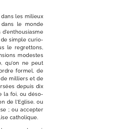
es dans les milieux
la dans le monde
ns d’enthousiasme
s de simple curio­
 le regret­tons,
n­sions modestes
le, qu’on ne peut
ordre for­mel, de
de mil­liers et de
er­sées depuis dix
 la foi, ou déso­
ion de l’Eglise, ou
lise ; ou accep­ter
glise catholique.