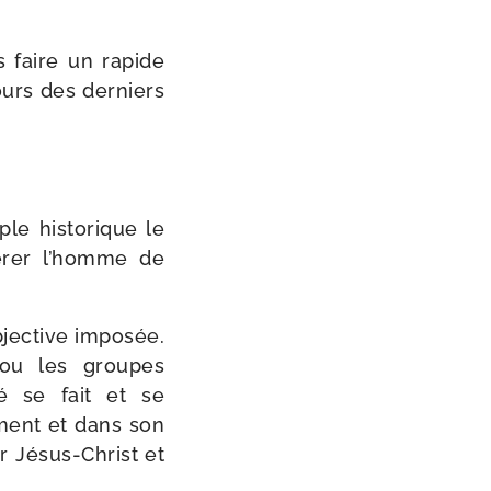
s faire un rapide
cours des der­niers
e his­to­rique le
bé­rer l’homme de
bjec­tive impo­sée.
s ou les groupes
ité se fait et se
­ment et dans son
r Jésus-​Christ et