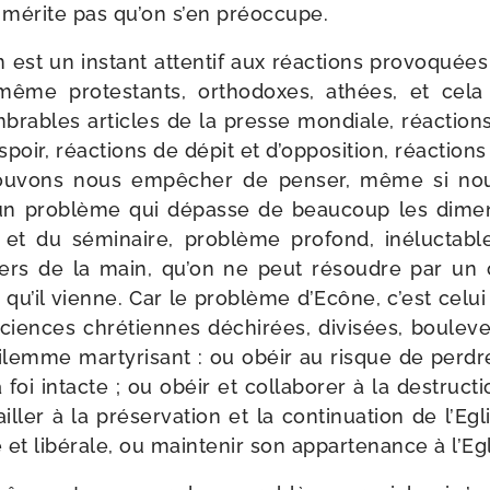
 ne mérite pas qu’on s’en préoccupe.
n est un ins­tant atten­tif aux réac­tions pro­vo­qué
 même pro­tes­tants, ortho­doxes, athées, et ce
m­brables articles de la presse mon­diale, réac­tio
espoir, réac­tions de dépit et d’opposition, réac­tion
pou­vons nous empê­cher de pen­ser, même si nous
n pro­blème qui dépasse de beau­coup les dime
 et du sémi­naire, pro­blème pro­fond, iné­luc­tab
vers de la main, qu’on ne peut résoudre par un 
é qu’il vienne. Car le pro­blème d’Ecône, c’est celui 
ciences chré­tiennes déchi­rées, divi­sées, bou­le­v
lemme mar­ty­ri­sant : ou obéir au risque de perdre
 foi intacte ; ou obéir et col­la­bo­rer à la des­truc­t
ailler à la pré­ser­va­tion et la conti­nua­tion de l’Eg
 et libé­rale, ou main­te­nir son appar­te­nance à l’E