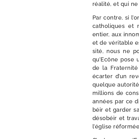
réa­li­té, et qui
Par contre, si l’o
catho­liques et
entier, aux inno
et de véri­table 
si­té, nous ne 
qu’Ecône pose u
de la Fraternité
écar­ter d’un re
quelque auto­ri­t
mil­lions de cons
années par ce di
béir et gar­der sa
déso­béir et tra­v
l’église réfor­mée