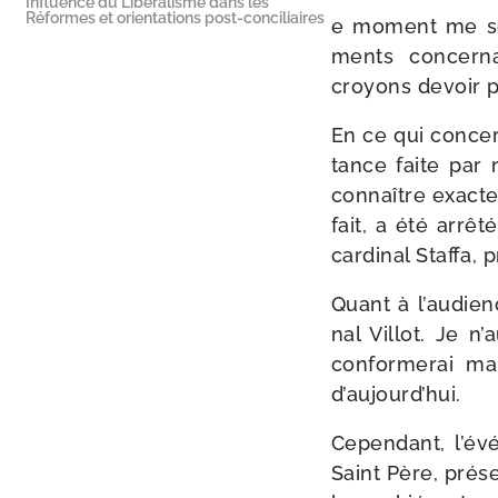
Influence du Libéralisme dans les
Réformes et orientations post-conciliaires
e moment me sem
ments concer­n
croyons devoir 
En ce qui concern
tance faite par 
connaître exac­te
fait, a été arrê­
car­di­nal Staffa, 
Quant à l’audienc
nal Villot. Je n
confor­me­rai m
d’aujourd’hui.
Cependant, l’év
Saint Père, pré­s