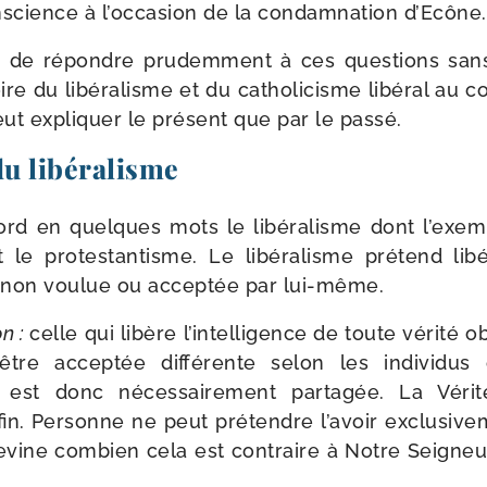
science à l’occasion de la condam­na­tion d’Ecône.
le de répondre pru­dem­ment à ces ques­tions san
ire du libé­ra­lisme et du catho­li­cisme libé­ral au 
ut expli­quer le pré­sent que par le passé.
du libéralisme
ord en quelques mots le libé­ra­lisme dont l’exempl
 le pro­tes­tan­tisme. Le libé­ra­lisme pré­tend li
 non vou­lue ou accep­tée par lui-même.
on :
celle qui libère l’intelligence de toute véri­té o
être accep­tée dif­fé­rente selon les indi­vi­du
e est donc néces­sai­re­ment par­ta­gée. La Vér
in. Personne ne peut pré­tendre l’avoir exclu­si­ve
n devine com­bien cela est contraire à Notre Seigneu