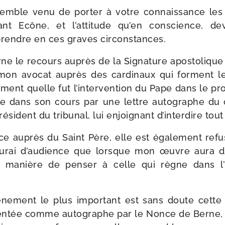
ble venu de por­ter à votre connais­sance les d
ant Ecône, et l’attitude qu’en conscience, de
prendre en ces graves circonstances.
e le recours auprès de la Signature apos­to­lique :
mon avo­cat auprès des car­di­naux qui forment le t
­ment quelle fut l’intervention du Pape dans le pr
tée dans son cours par une lettre auto­graphe du ca
pré­sident du tri­bu­nal, lui enjoi­gnant d’interdire tou
e auprès du Saint Père, elle est éga­le­ment refu­
’aurai d’audience que lorsque mon œuvre aura di
a manière de pen­ser à celle qui règne dans l’
énement le plus impor­tant est sans doute cette 
en­tée comme auto­graphe par le Nonce de Berne, en