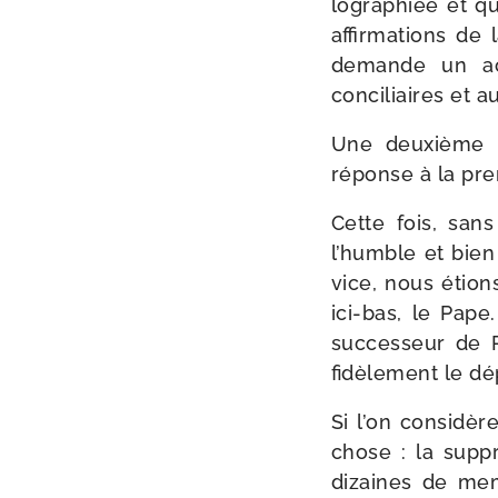
lo­gra­phiée et 
affir­ma­tions de 
demande un act
conciliaires et a
Une deuxième l
réponse à la pre­
Cette fois, sans
l’humble et bien
vice, nous étions
ici-​bas, le Pape
suc­ces­seur de 
fidè­le­ment le dé
Si l’on consi­dèr
chose : la sup­
dizaines de memb