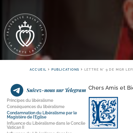
ACCUEIL
PUBLICATIONS
LETTRE N° 9 DE MGR LE
Chers Amis et Bi
Suivez-nous sur Telegram
Principes du libéralisme
Conséquences du libéralisme
Condamnation du Libéralisme par le
Magistère de l’Eglise
Influence du Libéralisme dans le Concile
Vatican II