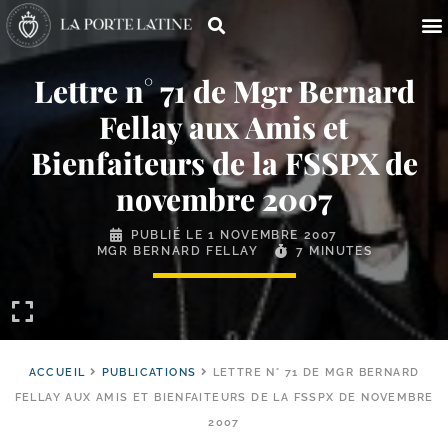
Lettre n° 71 de Mgr Bernard
Fellay aux Amis et
Bienfaiteurs de la FSSPX de
novembre 2007
PUBLIÉ LE
1 NOVEMBRE 2007
MGR BERNARD FELLAY
7 MINUTES
ACCUEIL
PUBLICATIONS
LETTRE N° 71 DE MGR BERNARD
FELLAY AUX AMIS ET BIENFAITEURS DE LA FSSPX DE NOVEMBRE
2007