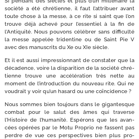
Si pen­dant des siècles et plus d’un mil­lé­naire la
socié­té a été chré­tienne, il faut l’attribuer avant
toute chose à la messe, à ce rite si saint que l’on
trouve déjà ache­vé pour l’essentiel à la fin de
l’Antiquité. Nous pou­vons célé­brer sans dif­fi­cul­té
la messe appe­lée tri­den­tine ou de Saint Pie V
avec des manus­crits du Xe ou XIe siècle.
Et il est aus­si impres­sion­nant de consta­ter que la
déca­dence, voire la dis­pa­ri­tion de la socié­té chré­
tienne trouve une accé­lé­ra­tion très nette au
moment de l’introduction du nou­veau rite. Qui ne
vou­drait y voir qu’un hasard ou une coïncidence ?
Nous sommes bien tou­jours dans le gigan­tesque
com­bat pour le salut des âmes qui tra­verse
l’Histoire de l’humanité. Espérons que les avan­
cées opé­rées par le Motu Proprio ne fassent pas
perdre de vue ces pers­pec­tives bien plus pro­