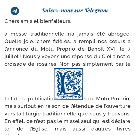
Suivez-nous sur Telegram
Chers amis et bienfaiteurs,
a messe tra­di­tion­nelle n’a jamais été abro­gée.
Quelle joie, chers fidèles, a rem­pli nos cœurs à
l’annonce du Motu Proprio de Benoît XVI, le 7
juillet ! Nous y voyons une réponse du Ciel à notre
croi­sade de rosaires. Non pas sim­ple­ment par le
fait de la publi­ca­tio
n du Motu Proprio,
mais sur­tout en rai­son de l’étendue de l’ouverture
vers la litur­gie tra­di­tion­nelle que nous y trou­vons.
En effet, ce n’est pas le mis­sel seul qui est décla­ré
loi de l’Eglise, mais aus­si d’autres livres