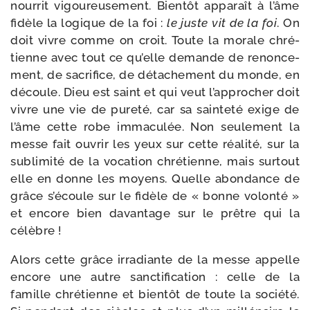
nour­rit vigou­reu­se­ment. Bientôt appa­raît à l’âme
fidèle la logique de la foi :
le juste vit de la foi
. On
doit vivre comme on croit. Toute la morale chré­
tienne avec tout ce qu’elle demande de renon­ce­
ment, de sacri­fice, de déta­che­ment du monde, en
découle. Dieu est saint et qui veut l’approcher doit
vivre une vie de pure­té, car sa sain­te­té exige de
l’âme cette robe imma­cu­lée. Non seule­ment la
messe fait ouvrir les yeux sur cette réa­li­té, sur la
subli­mi­té de la voca­tion chré­tienne, mais sur­tout
elle en donne les moyens. Quelle abon­dance de
grâce s’écoule sur le fidèle de « bonne volon­té »
et encore bien davan­tage sur le prêtre qui la
célèbre !
Alors cette grâce irra­diante de la messe appelle
encore une autre sanc­ti­fi­ca­tion : celle de la
famille chré­tienne et bien­tôt de toute la socié­té.