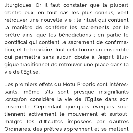
litur­giques. Or il faut consta­ter que la plu­part
d’entre eux, en tout cas les plus connus, vont
retrou­ver une nou­velle vie : le rituel qui contient
la manière de confé­rer les sacre­ments par le
prêtre ain­si que les béné­dic­tions ; en par­tie le
pon­ti­fi­cal qui contient le sacre­ment de confir­ma­
tion, et le bré­viaire. Tout cela forme un ensemble
qui per­met­tra sans aucun doute à l’esprit litur­
gique tra­di­tion­nel de retrou­ver une place dans la
vie de l’Eglise.
Les pre­miers effets du Motu Proprio sont inté­res­
sants, même s’ils sont presque insi­gni­fiants
lorsqu’on consi­dère la vie de l’Eglise dans son
ensemble. Cependant quelques évêques sou­
tiennent acti­ve­ment le mou­ve­ment et sur­tout,
mal­gré les dif­fi­cul­tés impo­sées par d’autres
Ordinaires, des prêtres apprennent et se mettent