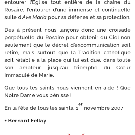
entou­rer l’Eglise tout entière de la chaîne du
Rosaire, l’entourer d’une immense et conti­nuelle
suite d’
Ave Maria
pour sa défense et sa protection.
Dès à pré­sent nous lan­çons donc une croi­sade
per­pé­tuelle du Rosaire pour obte­nir du Ciel non
seule­ment que le décret d’excommunication soit
reti­ré, mais sur­tout que la Tradition catho­lique
soit réta­blie à la place qui lui est due, dans toute
son ampleur, jusqu’au triomphe du Cœur
Immaculé de Marie.
Que tous les saints nous viennent en aide ! Que
Notre Dame vous bénisse !
er
En la fête de tous les saints, 1
novembre 2007
+ Bernard Fellay