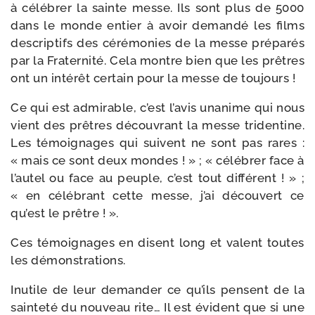
à célé­brer la sainte messe. Ils sont plus de 5000
dans le monde entier à avoir deman­dé les films
des­crip­tifs des céré­mo­nies de la messe pré­pa­rés
par la Fraternité. Cela montre bien que les prêtres
ont un inté­rêt cer­tain pour la messe de toujours !
Ce qui est admi­rable, c’est l’avis una­nime qui nous
vient des prêtres décou­vrant la messe tri­den­tine.
Les témoi­gnages qui suivent ne sont pas rares :
« mais ce sont deux mondes ! » ; « célé­brer face à
l’autel ou face au peuple, c’est tout dif­fé­rent ! » ;
« en célé­brant cette messe, j’ai décou­vert ce
qu’est le prêtre ! ».
Ces témoi­gnages en disent long et valent toutes
les démonstrations.
Inutile de leur deman­der ce qu’ils pensent de la
sain­te­té du nou­veau rite… Il est évident que si une