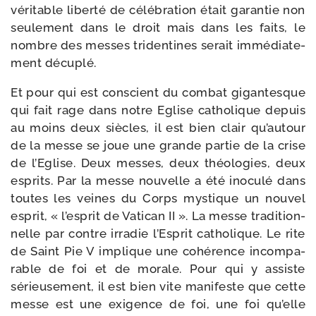
véri­table liber­té de célé­bra­tion était garan­tie non
seule­ment dans le droit mais dans les faits, le
nombre des messes tri­den­tines serait immé­dia­te­
ment décuplé.
Et pour qui est conscient du com­bat gigan­tesque
qui fait rage dans notre Eglise catho­lique depuis
au moins deux siècles, il est bien clair qu’autour
de la messe se joue une grande par­tie de la crise
de l’Eglise. Deux messes, deux théo­lo­gies, deux
esprits. Par la messe nou­velle a été ino­cu­lé dans
toutes les veines du Corps mys­tique un nou­vel
esprit, « l’esprit de Vatican II ». La messe tra­di­tion­
nelle par contre irra­die l’Esprit catho­lique. Le rite
de Saint Pie V implique une cohé­rence incom­pa­
rable de foi et de morale. Pour qui y assiste
sérieu­se­ment, il est bien vite mani­feste que cette
messe est une exi­gence de foi, une foi qu’elle