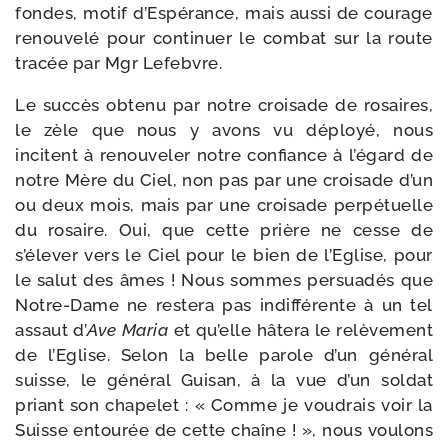
fondes, motif d’Espérance, mais aus­si de cou­rage
renou­ve­lé pour conti­nuer le com­bat sur la route
tra­cée par Mgr Lefebvre.
Le suc­cès obte­nu par notre croi­sade de rosaires,
le zèle que nous y avons vu déployé, nous
incitent à renou­ve­ler notre confiance à l’égard de
notre Mère du Ciel, non pas par une croi­sade d’un
ou deux mois, mais par une croi­sade per­pé­tuelle
du rosaire. Oui, que cette prière ne cesse de
s’élever vers le Ciel pour le bien de l’Eglise, pour
le salut des âmes ! Nous sommes per­sua­dés que
Notre-​Dame ne res­te­ra pas indif­fé­rente à un tel
assaut d’
Ave Maria
et qu’elle hâte­ra le relè­ve­ment
de l’Eglise. Selon la belle parole d’un géné­ral
suisse, le géné­ral Guisan, à la vue d’un sol­dat
priant son cha­pe­let : « Comme je vou­drais voir la
Suisse entou­rée de cette chaîne ! », nous vou­lons