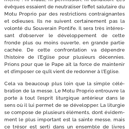
évêques essaient de neu­tra­li­ser l’effet salu­taire du
Motu Proprio par des res­tric­tions contrai­gnantes
et odieuses. Ils ne suivent cer­tai­ne­ment pas la
volon­té du Souverain Pontife. Il sera très inté­res­
sant d’observer le déve­lop­pe­ment de cette
fronde plus ou moins ouverte, en grande par­tie
cachée. De cette confron­ta­tion va dépendre
l’histoire de l’Eglise pour plu­sieurs décen­nies.
Prions pour que le Pape ait la force de main­te­nir
et d’imposer ce qu’il vient de redon­ner à l’Eglise.
Cela va beau­coup plus loin que la simple célé­
bra­tion de la messe. Le Motu Proprio entrouvre la
porte à tout l’esprit litur­gique anté­rieur dans le
sens où il lui per­met de se déve­lop­per. La litur­gie
se com­pose de plu­sieurs élé­ments, dont évi­dem­
ment le plus impor­tant est la sainte messe, mais
ce tré­sor est ser­ti dans un ensemble de livres