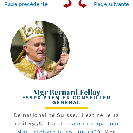
Page pré­cé­dente
Page sui­vante
Mgr Bernard Fellay
FSSPX PREMIER CONSEILLER
GÉNÉRAL
De natio­na­li­té Suisse, il est né le 12
avril 1958 et a été
sacré évêque par
Mgr Lefebvre le 30 juin 1988
. Mgr