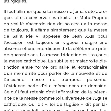
liturgiques.
Il faut affir­mer que si la messe n’a jamais été abro­
gée, elle a conser­vé ses droits. Le Motu Proprio
en réa­li­té n’accorde rien de nou­veau à la messe
de tou­jours, il affirme sim­ple­ment que la messe
de Saint Pie V, appe­lée de Jean XXIII pour
l’occasion, est tou­jours en vigueur, mal­gré une
absence et une inter­dic­tion de la célé­brer de près
de qua­rante ans. La messe tri­den­tine est tou­jours
la messe catho­lique. La sub­tile et mal­adroite dis­
tinc­tion entre forme ordi­naire et extra­or­di­naire
d’un même rite pour par­ler de la nou­velle et de
l’ancienne messe ne trom­pe­ra per­sonne.
L’évidence parle d’elle-même dans ce domaine.
Ce qu’il faut rete­nir, c’est l’affirmation de la péren­
ni­té de la messe comme loi uni­ver­selle de l’Eglise
catho­lique. Qui dit « loi de l’Eglise » dit par là-​
même : ni indult, ni per­mis­sion, ni condi­tion. Les