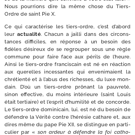
Nous pour­rions dire la même chose du Tiers-​
Ordre de saint Pie X.
Ce qui carac­té­rise les tiers-​ordre, c’est d’abord
leur
actua­li­té
. Chacun a jailli dans des cir­cons­
tances dif­fi­ciles, en réponse à un besoin des
fidèles dési­reux de se regrou­per sous une règle
com­mune pour faire face aux périls de l’heure.
Ainsi le tiers-​ordre fran­cis­cain est né en réac­tion
aux que­relles inces­santes qui enve­ni­maient la
chré­tien­té et à l’abus des richesses, du luxe mon­
dain. D’où un tiers-​ordre prô­nant la pau­vre­té,
sinon effec­tive, du moins inté­rieure (saint Louis
était ter­tiaire) et l’esprit d’humilité et de concorde.
Le tiers-​ordre domi­ni­cain, lui, est né du besoin de
défendre la Vérité contre l’hérésie cathare et, aux
dires même du pape Pie XII, se dis­tingue en par­ti­
cu­lier par «
son ardeur à défendre la foi catho­