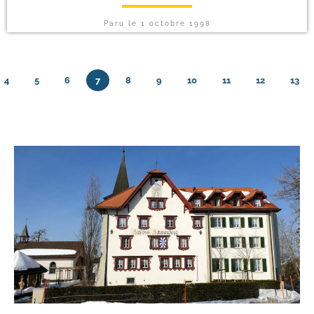
Paru le
1 octobre 1998
4
5
6
7
8
9
10
11
12
13