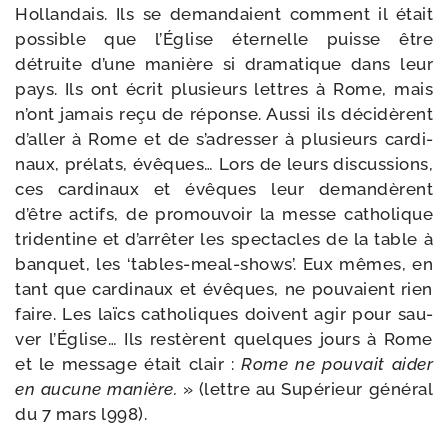
Hollandais. Ils se deman­daient com­ment il était
pos­sible que l’Église éter­nelle puisse être
détruite d’une manière si dra­ma­tique dans leur
pays. Ils ont écrit plu­sieurs lettres à Rome, mais
n’ont jamais reçu de réponse. Aussi ils déci­dèrent
d’aller à Rome et de s’adresser à plu­sieurs car­di­
naux, pré­lats, évêques… Lors de leurs dis­cus­sions,
ces car­di­naux et évêques leur deman­dèrent
d’être actifs, de pro­mou­voir la messe catho­lique
tri­den­tine et d’arrêter les spec­tacles de la table à
ban­quet, les ‘tables-​meal-​shows’. Eux mêmes, en
tant que car­di­naux et évêques, ne pou­vaient rien
faire. Les laïcs catho­liques doivent agir pour sau­
ver l’Église… Ils res­tèrent quelques jours à Rome
et le mes­sage était clair :
Rome ne pou­vait aider
en aucune manière.
» (lettre au Supérieur géné­ral
du 7 mars l998).