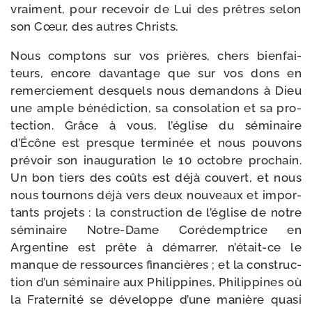
vrai­ment, pour rece­voir de Lui des prêtres selon
son Cœur, des autres Christs.
Nous comp­tons sur vos prières, chers bien­fai­
teurs, encore davan­tage que sur vos dons en
remer­cie­ment des­quels nous deman­dons à Dieu
une ample béné­dic­tion, sa conso­la­tion et sa pro­
tec­tion. Grâce à vous, l’église du sémi­naire
d’Écône est presque ter­mi­née et nous pou­vons
pré­voir son inau­gu­ra­tion le 10 octobre pro­chain.
Un bon tiers des coûts est déjà cou­vert, et nous
nous tour­nons déjà vers deux nou­veaux et impor­
tants pro­jets : la construc­tion de l’église de notre
sémi­naire Notre-​Dame Corédemptrice en
Argentine est prête à démar­rer, n’était-ce le
manque de res­sources finan­cières ; et la construc­
tion d’un sémi­naire aux Philippines, Philippines où
la Fraternité se déve­loppe d’une manière qua­si