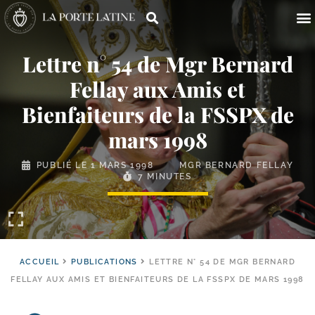
Lettre n° 54 de Mgr Bernard
Fellay aux Amis et
Bienfaiteurs de la FSSPX de
mars 1998
PUBLIÉ LE
1 MARS 1998
MGR BERNARD FELLAY
7 MINUTES
ACCUEIL
PUBLICATIONS
LETTRE N° 54 DE MGR BERNARD
FELLAY AUX AMIS ET BIENFAITEURS DE LA FSSPX DE MARS 1998