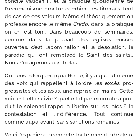
concile Vatican II, et la pra­tique quo­ti­dienne de
l’œcuménisme montre com­bien les libé­raux font
de cas de ces valeurs. Même si théo­ri­que­ment on
pro­fesse encore le même
Credo
, dans la pra­tique
on en est loin. Dans beau­coup de sémi­naires,
comme dans la plu­part des églises encore
ouvertes, c’est l’abomination et la déso­la­tion, la
paro­die qui ont rem­pla­cé le Saint des saints…
Nous n’exagérons pas, hélas !
On nous rétor­que­ra qu’à Rome, il y a quand même
des voix qui rap­pellent à l’ordre les excès pro­
gres­sistes et les abus, une reprise en mains. Cette
voix est-​elle sui­vie ? quel effet par exemple a pro­
duit le solen­nel rap­pel à l’ordre sur les laïcs ? la
contes­ta­tion et l’indifférence… Tout conti­nue
comme aupa­ra­vant, sans sanc­tions romaines.
Voici l’expérience concrète toute récente de deux