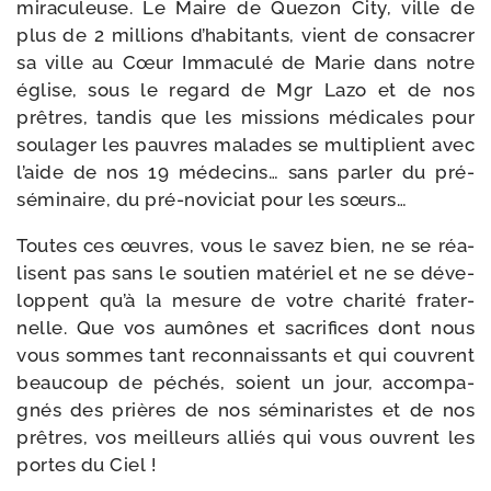
mira­cu­leuse. Le Maire de Quezon City, ville de
plus de 2 mil­lions d’habitants, vient de consa­crer
sa ville au Cœur Immaculé de Marie dans notre
église, sous le regard de Mgr Lazo et de nos
prêtres, tan­dis que les mis­sions médi­cales pour
sou­la­ger les pauvres malades se mul­ti­plient avec
l’aide de nos 19 méde­cins… sans par­ler du pré-​
séminaire, du pré-​noviciat pour les sœurs…
Toutes ces œuvres, vous le savez bien, ne se réa­
lisent pas sans le sou­tien maté­riel et ne se déve­
loppent qu’à la mesure de votre cha­ri­té fra­ter­
nelle. Que vos aumônes et sacri­fices dont nous
vous sommes tant recon­nais­sants et qui couvrent
beau­coup de péchés, soient un jour, accom­pa­
gnés des prières de nos sémi­na­ristes et de nos
prêtres, vos meilleurs alliés qui vous ouvrent les
portes du Ciel !