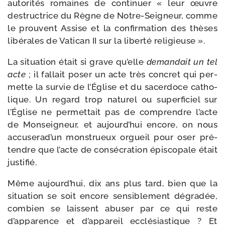
auto­ri­tés romaines de conti­nuer « leur œuvre
des­truc­trice du Règne de Notre-​Seigneur, comme
le prouvent Assise et la confir­ma­tion des thèses
libé­rales de Vatican II sur la liber­té religieuse ».
La situa­tion était si grave qu’elle
deman­dait un tel
acte
; il fal­lait poser un acte très concret qui per­
mette la sur­vie de l’Église et du sacer­doce catho­
lique. Un regard trop natu­rel ou super­fi­ciel sur
l’Église ne per­met­tait pas de com­prendre l’acte
de Monseigneur, et aujourd’hui encore, on nous
accuserad’un mons­trueux orgueil pour oser pré­
tendre que l’acte de consé­cra­tion épis­co­pale était
justifié.
Même aujourd’hui, dix ans plus tard, bien que la
situa­tion se soit encore sen­si­ble­ment dégra­dée,
com­bien se laissent abu­ser par ce qui reste
d’apparence et d’appareil ecclé­sias­tique ? Et