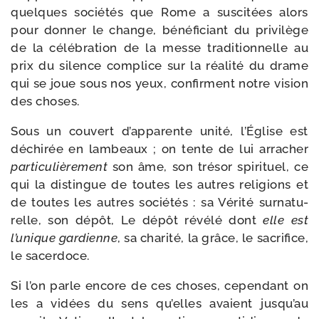
quelques socié­tés que Rome a sus­ci­tées alors
pour don­ner le change, béné­fi­ciant du pri­vi­lège
de la célé­bra­tion de la messe tra­di­tion­nelle au
prix du silence com­plice sur la réa­li­té du drame
qui se joue sous nos yeux, confirment notre vision
des choses.
Sous un cou­vert d’apparente uni­té, l’Église est
déchi­rée en lam­beaux ; on tente de lui arra­cher
par­ti­cu­liè­re­ment
son âme, son tré­sor spi­ri­tuel, ce
qui la dis­tingue de toutes les autres reli­gions et
de toutes les autres socié­tés : sa Vérité sur­na­tu­
relle, son dépôt, Le dépôt révé­lé dont
elle est
l’unique gar­dienne
, sa cha­ri­té, la grâce, le sacri­fice,
le sacerdoce.
Si l’on parle encore de ces choses, cepen­dant on
les a vidées du sens qu’elles avaient jusqu’au