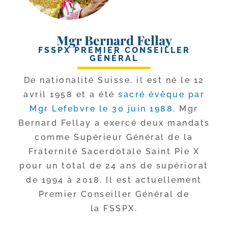
Mgr Bernard Fellay
FSSPX PREMIER CONSEILLER
GÉNÉRAL
De natio­na­li­té Suisse, il est né le 12
avril 1958 et a été
sacré évêque par
Mgr Lefebvre le 30 juin 1988
. Mgr
Bernard Fellay a exer­cé deux man­dats
comme Supérieur Général de la
Fraternité Sacerdotale Saint Pie X
pour un total de 24 ans de supé­rio­rat
de 1994 à 2018. Il est actuel­le­ment
Premier Conseiller Général de
la FSSPX.