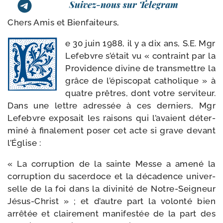
Suivez-nous sur Telegram
Chers Amis et Bienfaiteurs,
e 30 juin 1988, il y a dix ans, S.E. Mgr
Lefebvre s’était vu « contraint par la
Providence divine de trans­mettre la
grâce de l’épiscopat catho­lique » à
quatre prêtres, dont votre ser­vi­teur.
Dans une lettre adres­sée à ces der­niers, Mgr
Lefebvre expo­sait les rai­sons qui l’avaient déter­
mi­né à fina­le­ment poser cet acte si grave devant
l’Église :
« La cor­rup­tion de la sainte Messe a ame­né la
cor­rup­tion du sacer­doce et la déca­dence uni­ver­
selle de la foi dans la divi­ni­té de Notre-​Seigneur
Jésus-​Christ » ; et d’autre part la volon­té bien
arrê­tée et clai­re­ment mani­fes­tée de la part des