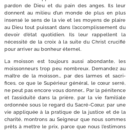
par­don de Dieu et du pain des anges. Ils leur
donnent au milieu d’un monde de plus en plus
insen­sé le sens de la vie et les moyens de plaire
au Dieu tout puis­sant dans l’accomplissement du
devoir d’état quo­ti­dien. Ils leur rap­pellent la
néces­si­té de la croix à la suite du Christ cru­ci­fié
pour arri­ver au bon­heur éternel.
La mois­son est tou­jours aus­si abon­dante, les
mois­son­neurs trop peu nom­breux. Demandez au
maître de la mois­son… par des larmes et sacri­
fices, ce que le Supérieur géné­ral, le cœur ser­ré,
ne peut pas encore vous don­ner… Par la péni­tence
et l’assiduité dans la prière, par la vie fami­liale
ordon­née sous le regard du Sacré-​Cœur, par une
vie appli­quée à la pra­tique de la jus­tice et de la
cha­ri­té, mon­trons au Seigneur que nous sommes
prêts à mettre le prix, parce que nous l’estimons