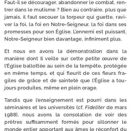
Faut-​il se décou­ra­ger, aban­don­ner le com­bat, ren­
trer dans le mutisme ? Bien au contraire, plus que
jamais, il faut secouer la tor­peur qui guette, ravi­
ver la foi, la foi en Notre-​Seigneur, la foi dans ses
pro­messes pour son Église. L’ennemi est puis­sant,
Notre-​Seigneur bien davan­tage, infi­ni­ment plus.
Et nous en avons la démons­tra­tion dans la
manière dont Il veille sur cette petite œuvre de
l’Église bal­lot­tée au sein de la tem­pête, pro­té­gée
en même temps, et qui fleu­rit de ces fleurs fra­
giles de grâce et de sain­te­té que l’Église a tou­
jours pro­duites, même en plein orage.
Tandis que l’enseignement est pour­ri dans les
sémi­naires et les uni­ver­si­tés (cf.
Fideliter
de mars
1988), nous avons la conso­la­tion de voir des
prêtres suf­fi­sam­ment for­més pour sillon­ner le
monde entier appor­tant aux âmes le récon­fort du