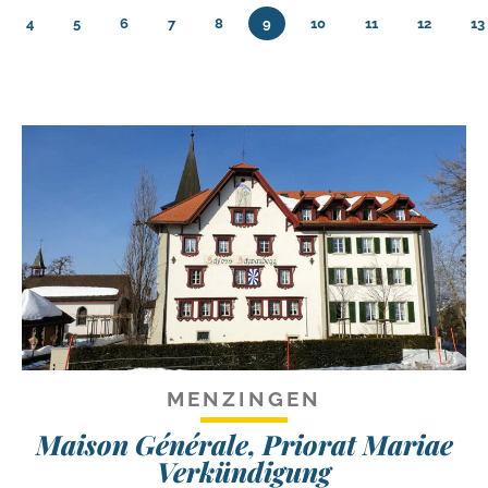
4
5
6
7
8
9
10
11
12
13
MENZINGEN
Maison Générale, Priorat Mariae
Verkündigung