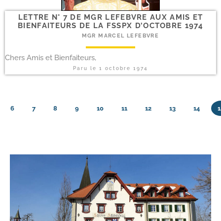
LETTRE N° 7 DE MGR LEFEBVRE AUX AMIS ET
BIENFAITEURS DE LA FSSPX D’OCTOBRE 1974
MGR MARCEL LEFEBVRE
Chers Amis et Bienfaiteurs,
Paru le
1 octobre 1974
6
7
8
9
10
11
12
13
14
1