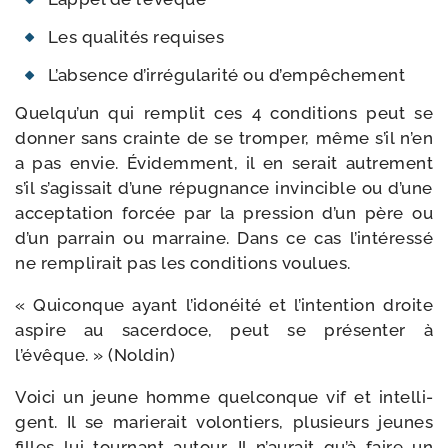
Les qua­li­tés requises
L’absence d’irrégularité ou d’empêchement
Quelqu’un qui rem­plit ces 4 condi­tions peut se
don­ner sans crainte de se trom­per, même s’il n’en
a pas envie. Évidemment, il en serait autre­ment
s’il s’agissait d’une répu­gnance invin­cible ou d’une
accep­ta­tion for­cée par la pres­sion d’un père ou
d’un par­rain ou mar­raine. Dans ce cas l’intéressé
ne rem­pli­rait pas les condi­tions voulues.
« Quiconque ayant l’idonéité et l’intention droite
aspire au sacer­doce, peut se pré­sen­ter à
l’évêque. » (Noldin)
Voici un jeune homme quel­conque vif et intel­li­
gent. Il se marie­rait volon­tiers, plu­sieurs jeunes
filles lui tour­nant autour. Il n’aurait qu’à faire un