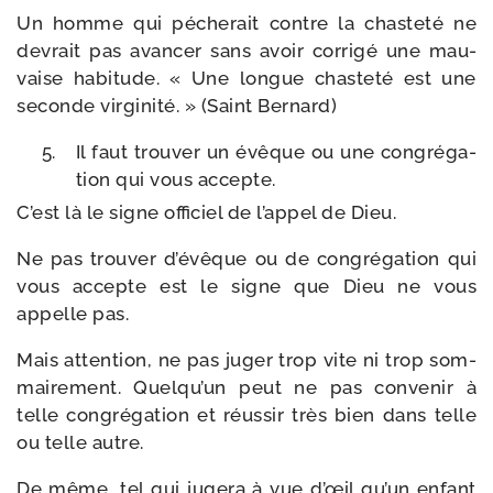
Un homme qui péche­rait contre la chas­te­té ne
devrait pas avan­cer sans avoir cor­ri­gé une mau­
vaise habi­tude. « Une longue chas­te­té est une
seconde vir­gi­ni­té. » (Saint Bernard)
Il faut trou­ver un évêque ou une congré­ga­
tion qui vous accepte.
C’est là le signe offi­ciel de l’appel de Dieu.
Ne pas trou­ver d’évêque ou de congré­ga­tion qui
vous accepte est le signe que Dieu ne vous
appelle pas.
Mais atten­tion, ne pas juger trop vite ni trop som­
mai­re­ment. Quelqu’un peut ne pas conve­nir à
telle congré­ga­tion et réus­sir très bien dans telle
ou telle autre.
De même, tel qui juge­ra à vue d’œil qu’un enfant