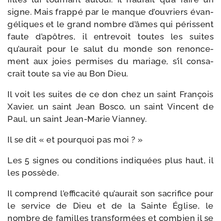
signe. Mais frap­pé par le manque d’ouvriers évan­
gé­liques et le grand nombre d’âmes qui péris­sent
faute d’apôtres, il entre­voit toutes les suites
qu’aurait pour le salut du monde son renon­ce­
ment aux joies per­mises du mariage, s’il consa­
crait toute sa vie au Bon Dieu.
Il voit les suites de ce don chez un saint François
Xavier, un saint Jean Bosco, un saint Vincent de
Paul, un saint Jean-​Marie Vianney.
Il se dit « et pour­quoi pas moi ? »
Les 5 signes ou condi­tions indi­quées plus haut, il
les possède.
Il com­prend l’efficacité qu’aurait son sacri­fice pour
le ser­vice de Dieu et de la Sainte Église, le
nombre de familles trans­for­mées et com­bien il se