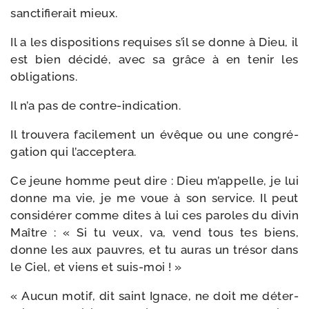
sanc­ti­fie­rait mieux.
Il a les dis­po­si­tions requises s’il se donne à Dieu, il
est bien déci­dé, avec sa grâce à en tenir les
obligations.
Il n’a pas de contre-indication.
Il trou­ve­ra faci­le­ment un évêque ou une congré­
ga­tion qui l’acceptera.
Ce jeune homme peut dire : Dieu m’appelle, je lui
donne ma vie, je me voue à son ser­vice. Il peut
consi­dé­rer comme dites à lui ces paroles du divin
Maître : « Si tu veux, va, vend tous tes biens,
donne les aux pauvres, et tu auras un tré­sor dans
le Ciel, et viens et suis-moi ! »
« Aucun motif, dit saint Ignace, ne doit me déter­