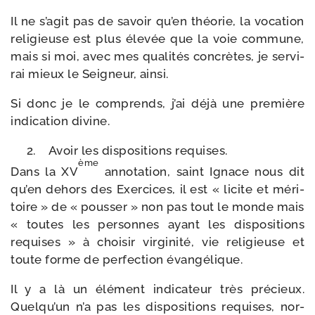
Il ne s’agit pas de savoir qu’en théo­rie, la voca­tion
reli­gieuse est plus éle­vée que la voie com­mune,
mais si moi, avec mes qua­li­tés concrètes, je ser­vi­
rai mieux le Seigneur, ainsi.
Si donc je le com­prends, j’ai déjà une pre­mière
indi­ca­tion divine.
Avoir les dis­po­si­tions requises.
ème
Dans la XV
anno­ta­tion, saint Ignace nous dit
qu’en dehors des Exercices, il est « licite et méri­
toire » de « pous­ser » non pas tout le monde mais
« toutes les per­sonnes ayant les dis­po­si­tions
requises » à choi­sir vir­gi­ni­té, vie reli­gieuse et
toute forme de per­fec­tion évangélique.
Il y a là un élé­ment indi­ca­teur très pré­cieux.
Quelqu’un n’a pas les dis­po­si­tions requises, nor­