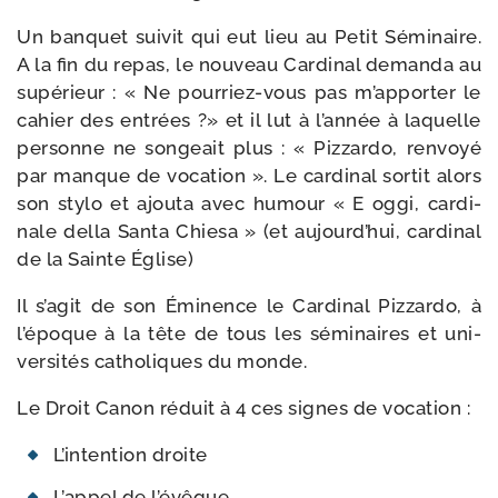
Un ban­quet sui­vit qui eut lieu au Petit Séminaire.
A la fin du repas, le nou­veau Cardinal deman­da au
supé­rieur : « Ne pourriez-​vous pas m’apporter le
cahier des entrées ?» et il lut à l’année à laquelle
per­sonne ne son­geait plus : « Pizzardo, ren­voyé
par manque de voca­tion ». Le car­di­nal sor­tit alors
son sty­lo et ajou­ta avec humour « E oggi, car­di­
nale del­la Santa Chiesa » (et aujourd’hui, car­di­nal
de la Sainte Église)
Il s’agit de son Éminence le Cardinal Pizzardo, à
l’époque à la tête de tous les sémi­naires et uni­
ver­si­tés catho­liques du monde.
Le Droit Canon réduit à 4 ces signes de vocation :
L’intention droite
L’appel de l’évêque