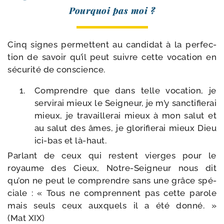
Pourquoi pas moi ?
Cinq signes per­mettent au can­di­dat à la per­fec­
tion de savoir qu’il peut suivre cette voca­tion en
sécu­ri­té de conscience.
Comprendre que dans telle voca­tion, je
ser­vi­rai mieux le Seigneur, je m’y sanc­ti­fie­rai
mieux, je tra­vaille­rai mieux à mon salut et
au salut des âmes, je glo­ri­fie­rai mieux Dieu
ici-​bas et là-haut.
Parlant de ceux qui res­tent vierges pour le
royaume des Cieux, Notre-​Seigneur nous dit
qu’on ne peut le com­prendre sans une grâce spé­
ciale : « Tous ne com­prennent pas cette parole
mais seuls ceux aux­quels il a été don­né. »
(Mat XIX)