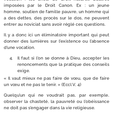
impo­sées par le Droit Canon. Ex : un jeune
homme, sou­tien de famille pauvre, un homme qui
a des dettes, des pro­cès sur le dos, ne peuvent
entrer au novi­ciat sans avoir réglé ces questions.
Il y a donc ici un éli­mi­na­toire impor­tant qui peut
don­ner des lumières sur l’existence ou l’absence
d’une vocation.
Il faut si l’on se donne à Dieu, accep­ter les
renon­ce­ments que la pra­tique des conseils
exige.
« Il vaut mieux ne pas faire de vœu, que de faire
un vœu et ne pas le tenir. » (Eccl V, 4)
Quelqu’un qui ne vou­drait pas, par exemple,
obser­ver la chas­te­té, la pau­vre­té ou l’obéissance
ne doit pas s’engager dans la vie religieuse.