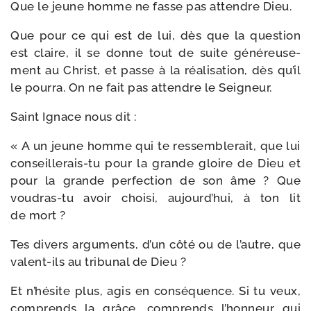
Que le jeune homme ne fasse pas attendre Dieu.
Que pour ce qui est de lui, dès que la ques­tion
est claire, il se donne tout de suite géné­reu­se­
ment au Christ, et passe à la réa­li­sa­tion, dès qu’il
le pour­ra. On ne fait pas attendre le Seigneur.
Saint Ignace nous dit :
« A un jeune homme qui te res­sem­ble­rait, que lui
conseillerais-​tu pour la grande gloire de Dieu et
pour la grande per­fec­tion de son âme ? Que
voudras-​tu avoir choi­si, aujourd’hui, à ton lit
de mort ?
Tes divers argu­ments, d’un côté ou de l’autre, que
valent-​ils au tri­bu­nal de Dieu ?
Et n’hésite plus, agis en consé­quence. Si tu veux,
com­prends la grâce, com­prends l’honneur qui