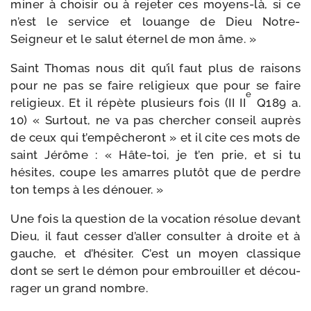
mi­ner à choi­sir ou à reje­ter ces moyens-​là, si ce
n’est le ser­vice et louange de Dieu Notre-​
Seigneur et le salut éter­nel de mon âme. »
Saint Thomas nous dit qu’il faut plus de rai­sons
pour ne pas se faire reli­gieux que pour se faire
e
reli­gieux. Et il répète plu­sieurs fois (II II
Q189 a.
10) « Surtout, ne va pas cher­cher conseil auprès
de ceux qui t’empêcheront » et il cite ces mots de
saint Jérôme : « Hâte-​toi, je t’en prie, et si tu
hésites, coupe les amarres plu­tôt que de perdre
ton temps à les dénouer. »
Une fois la ques­tion de la voca­tion réso­lue devant
Dieu, il faut ces­ser d’aller consul­ter à droite et à
gauche, et d’hésiter. C’est un moyen clas­sique
dont se sert le démon pour embrouiller et décou­
ra­ger un grand nombre.