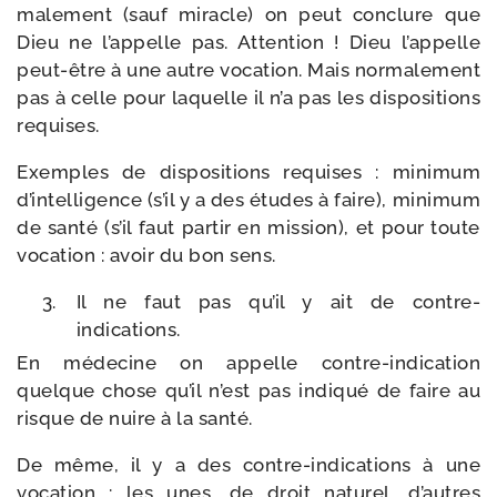
ma­le­ment (sauf miracle) on peut conclure que
Dieu ne l’appelle pas. Attention ! Dieu l’appelle
peut-​être à une autre voca­tion. Mais nor­ma­le­ment
pas à celle pour laquelle il n’a pas les dis­po­si­tions
requises.
Exemples de dis­po­si­tions requises : mini­mum
d’intelligence (s’il y a des études à faire), mini­mum
de san­té (s’il faut par­tir en mis­sion), et pour toute
voca­tion : avoir du bon sens.
Il ne faut pas qu’il y ait de contre-
indications.
En méde­cine on appelle contre-​indication
quelque chose qu’il n’est pas indi­qué de faire au
risque de nuire à la santé.
De même, il y a des contre-​indications à une
voca­tion : les unes, de droit natu­rel, d’autres