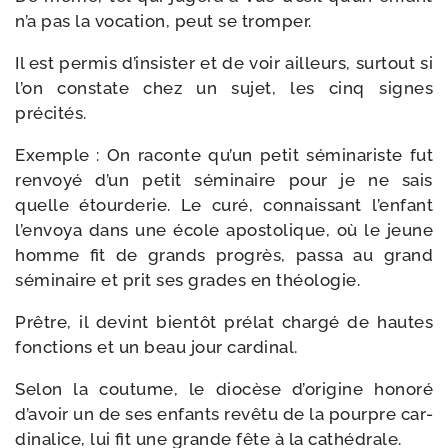
n’a pas la voca­tion, peut se tromper.
Il est per­mis d’insister et de voir ailleurs, sur­tout si
l’on constate chez un sujet, les cinq signes
précités.
Exemple : On raconte qu’un petit sémi­na­riste fut
ren­voyé d’un petit sémi­naire pour je ne sais
quelle étour­de­rie. Le curé, connais­sant l’enfant
l’envoya dans une école apos­to­lique, où le jeune
homme fit de grands pro­grès, pas­sa au grand
sémi­naire et prit ses grades en théologie.
Prêtre, il devint bien­tôt pré­lat char­gé de hautes
fonc­tions et un beau jour cardinal.
Selon la cou­tume, le dio­cèse d’origine hono­ré
d’avoir un de ses enfants revê­tu de la pourpre car­
di­na­lice, lui fit une grande fête à la cathédrale.