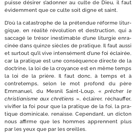
puisse dési­rer s’a­don­ner au culte de Dieu, il faut
évi­dem­ment que ce culte soit digne et saint.
D’où la catas­trophe de la pré­ten­due réforme litur­
gique, en réa­li­té révo­lu­tion et des­truc­tion, qui a
sac­ca­gé le tré­sor ines­ti­mable d’une litur­gie enra­
ci­née dans quinze siècles de pra­tique. Il faut aus­si
et sur­tout qu’il vive inten­sé­ment d’une foi éclai­rée,
car la pra­tique est une consé­quence directe de la
doc­trine, la loi de la croyance est en même temps
la loi de la prière. Il faut donc, à temps et à
contre­temps, selon le mot pro­fond du père
Emmanuel, du Mesnil Saint-​Loup, «
prê­cher le
chris­tia­nisme aux chré­tiens
», éclai­rer, réchauf­fer,
vivi­fier la foi pour que la pra­tique de la foi, la pra­
tique domi­ni­cale, renaisse. Cependant, un dic­ton
nous affirme que les hommes apprennent plus
par les yeux que par les oreilles.