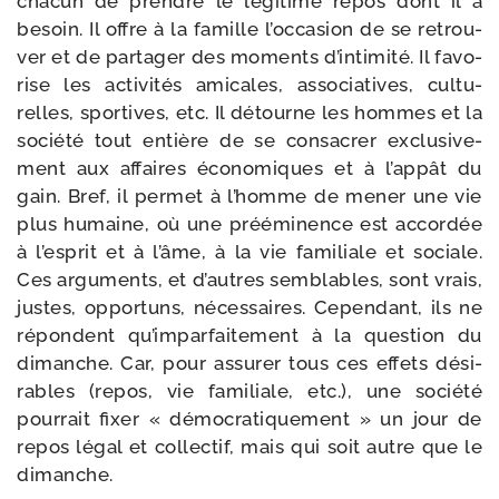
cha­cun de prendre le légi­time repos dont il a
besoin. Il offre à la famille l’oc­ca­sion de se retrou­
ver et de par­ta­ger des moments d’in­ti­mi­té. Il favo­
rise les acti­vi­tés ami­cales, asso­cia­tives, cultu­
relles, spor­tives, etc. Il détourne les hommes et la
socié­té tout entière de se consa­crer exclu­si­ve­
ment aux affaires éco­no­miques et à l’ap­pât du
gain. Bref, il per­met à l’homme de mener une vie
plus humaine, où une pré­émi­nence est accor­dée
à l’es­prit et à l’âme, à la vie fami­liale et sociale.
Ces argu­ments, et d’autres sem­blables, sont vrais,
justes, oppor­tuns, néces­saires. Cependant, ils ne
répondent qu’im­par­fai­te­ment à la ques­tion du
dimanche. Car, pour assu­rer tous ces effets dési­
rables (repos, vie fami­liale, etc.), une socié­té
pour­rait fixer « démo­cra­ti­que­ment » un jour de
repos légal et col­lec­tif, mais qui soit autre que le
dimanche.