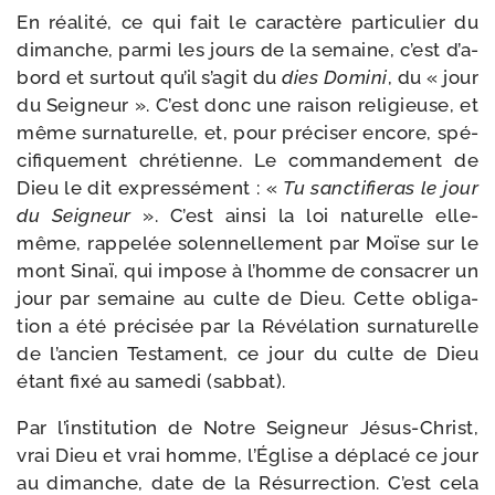
En réa­li­té, ce qui fait le carac­tère par­ti­cu­lier du
dimanche, par­mi les jours de la semaine, c’est d’a­
bord et sur­tout qu’il s’a­git du
dies Domini
, du « jour
du Seigneur ». C’est donc une rai­son reli­gieuse, et
même sur­na­tu­relle, et, pour pré­ci­ser encore, spé­
ci­fi­que­ment chré­tienne. Le com­man­de­ment de
Dieu le dit expres­sé­ment : «
Tu sanc­ti­fie­ras le jour
du Seigneur
». C’est ain­si la loi natu­relle elle­
même, rap­pe­lée solen­nel­le­ment par Moïse sur le
mont Sinaï, qui impose à l’homme de consa­crer un
jour par semaine au culte de Dieu. Cette obli­ga­
tion a été pré­ci­sée par la Révélation sur­na­tu­relle
de l’an­cien Testament, ce jour du culte de Dieu
étant fixé au same­di (sab­bat).
Par l’ins­ti­tu­tion de Notre Seigneur Jésus-​Christ,
vrai Dieu et vrai homme, l’Église a dépla­cé ce jour
au dimanche, date de la Résurrection. C’est cela