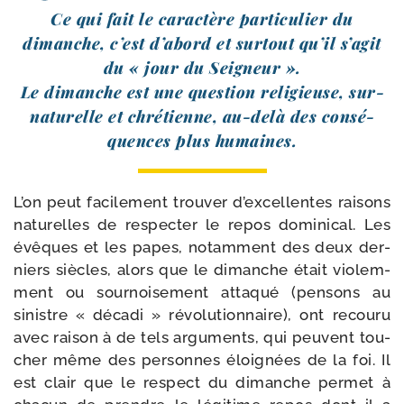
Ce qui fait le carac­tère par­ti­cu­lier du
dimanche, c’est d’a­bord et sur­tout qu’il s’a­git
du « jour du Seigneur ».
Le dimanche est une ques­tion reli­gieuse, sur­
na­tu­relle et chré­tienne, au-​delà des consé­
quences plus humaines.
L’on peut faci­le­ment trou­ver d’ex­cel­lentes rai­sons
natu­relles de res­pec­ter le repos domi­ni­cal. Les
évêques et les papes, notam­ment des deux der­
niers siècles, alors que le dimanche était vio­lem­
ment ou sour­noi­se­ment atta­qué (pen­sons au
sinistre « déca­di » révo­lu­tion­naire), ont recou­ru
avec rai­son à de tels argu­ments, qui peuvent tou­
cher même des per­sonnes éloi­gnées de la foi. Il
est clair que le res­pect du dimanche per­met à