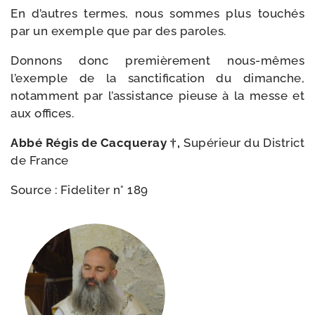
En d’autres termes, nous sommes plus tou­chés
par un exemple que par des paroles.
Donnons donc pre­miè­re­ment nous-​mêmes
l’exemple de la sanc­ti­fi­ca­tion du dimanche,
notam­ment par l’as­sis­tance pieuse à la messe et
aux offices.
Abbé Régis de Cacqueray †,
Supérieur du District
de France
Source : Fideliter n° 189