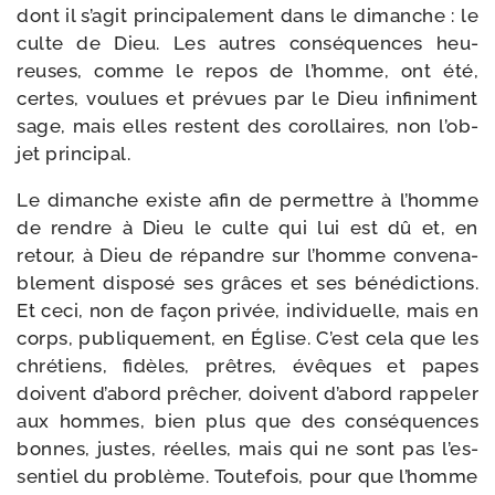
dont il s’a­git prin­ci­pa­le­ment dans le dimanche : le
culte de Dieu. Les autres consé­quences heu­
reuses, comme le repos de l’homme, ont été,
certes, vou­lues et pré­vues par le Dieu infi­ni­ment
sage, mais elles res­tent des corol­laires, non l’ob­
jet principal.
Le dimanche existe afin de per­mettre à l’homme
de rendre à Dieu le culte qui lui est dû et, en
retour, à Dieu de répandre sur l’homme conve­na­
ble­ment dis­po­sé ses grâces et ses béné­dic­tions.
Et ceci, non de façon pri­vée, indi­vi­duelle, mais en
corps, publi­que­ment, en Église. C’est cela que les
chré­tiens, fidèles, prêtres, évêques et papes
doivent d’a­bord prê­cher, doivent d’a­bord rap­pe­ler
aux hommes, bien plus que des consé­quences
bonnes, justes, réelles, mais qui ne sont pas l’es­
sen­tiel du pro­blème. Toutefois, pour que l’homme