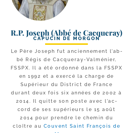
R.P. Joseph (Abbé de Cacqueray)
CAPUCIN DE MORGON
Le Père Joseph fut ancien­ne­ment l’ab­
bé Régis de Cacqueray-​Valménier,
FSSPX. Il a été ordon­né dans la FSSPX
en 1992 et a exer­cé la charge de
Supérieur du District de France
durant deux fois six années de 2002 à
2014. Il quitte son poste avec l’ac­
cord de ses supé­rieurs le 15 août
2014 pour prendre le che­min du
cloître au
Couvent Saint François de