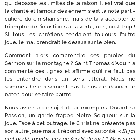
qui dépasse les limites de la rai­son. Il est vrai que
la cha­ri­té et l’a­mour des enne­mis est la note par­ti­
cu­lière du chris­tia­nisme, mais de là à accep­ter le
triomphe de l’in­jus­tice sur la ver­tu, non, c’est trop !
Si tous les chré­tiens ten­daient tou­jours l’autre
joue, le mal pren­drait le des­sus sur le bien.
Comment alors com­prendre ces paroles du
Sermon sur la mon­tagne ? Saint Thomas d’Aquin a
com­men­té ces lignes et affirme qu’il ne faut pas
les entendre dans un sens lit­té­ral. Nous ne
sommes heu­reu­se­ment pas tenus de don­ner le
bâton pour se faire battre.
Nous avons à ce sujet deux exemples. Durant sa
Passion, un garde frappe Notre Seigneur sur la
joue. Face à cet outrage, le Christ ne pré­sente pas
son autre joue mais il répond avec auto­ri­té. «
Si j’ai
mal par­lé, montre ce que j’ai dit de mal ? Mais si j’ai