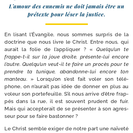
L’amour des enne­mis ne doit jamais être un
pré­texte pour léser la justice.
En lisant l’Évangile, nous sommes sur­pris de la
doc­trine que nous livre le Christ. Entre nous, qui
aurait la folie de l’ap­pli­quer ? «
Quelqu’un te
frappe-​t-​il sur la joue droite, présente-​lui encore
l’autre. Quelqu’un veut-​il te faire un pro­cès pour te
prendre ta tunique, abandonne-​lui encore ton
man­teau.
» Lorsqu’on s’est fait voler son télé­
phone, on n’au­rait pas idée de don­ner en plus au
voleur son por­te­feuille. S’il nous arrive d’être frap­
pés dans la rue, il est sou­vent pru­dent de fuir.
Mais qui accep­te­rait de se pré­sen­ter à son agres­
seur pour se faire bastonner ?
Le Christ semble exi­ger de notre part une naï­ve­té