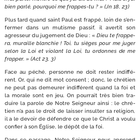
bien par­lé, pour­quoi me frappes-​tu ? » (Jn 18, 23)
Plus tard quand saint Paul est frap­pé, loin de s’en­
fer­mer dans un mutisme pas­sif, il aver­tit son
agres­seur du juge­ment de Dieu : «
Dieu te frap­pe­
ra, muraille blan­chie ! Toi, tu sièges pour me juger
selon la Loi et vio­lant la Loi, tu ordonnes de me
frap­per. » (Act 23, 3)
Face au péché, per­sonne ne doit res­ter indif­fé­
rent. Or, qui ne dit mot consent ; donc, le chré­tien
ne peut pas demeu­rer indif­fé­rent quand la foi et
la morale sont en jeu. On pour­rait très bien tra­
duire la parole de Notre Seigneur ain­si : le chré­
tien n’a pas le droit de lais­ser insul­ter sa reli­gion,
il a le devoir de défendre ce que le Christ a vou­lu
confier à son Église, le dépôt de la foi.
Dans ce pas­sage, Notre Seigneur nous apprend