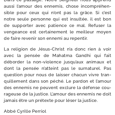
aus­si l’a­mour des enne­mis, chose incom­pré­hen­
sible pour ceux qui n’ont pas la grâce. Si c’est
notre seule per­sonne qui est insul­tée, il est bon
de sup­por­ter avec patience ce mal. Refuser la
ven­geance est cer­tai­ne­ment le meilleur moyen
de faire reve­nir son enne­mi au repentir.
La reli­gion de Jésus-​Christ n’a donc rien à voir
avec la pen­sée de Mahatma Gandhi qui fait
débor­der la non-​violence jus­qu’aux ani­maux et
dont la pen­sée n’at­teint pas le sur­na­tu­rel. Pas
ques­tion pour nous de lais­ser cha­cun vivre tran­
quille­ment dans son péché. Le par­don et l’a­mour
des enne­mis ne peuvent exclure la défense cou­
ra­geuse de la jus­tice. L’amour des enne­mis ne doit
jamais être un pré­texte pour léser la justice.
Abbé Cyrille Perriol