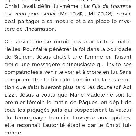
Christ l’avait défi­ni lui-​même :
Le Fils de l’homme
est venu pour ser­vir
(Mc 10,45 ; Mt 20,28). Servir,
c’est par­ta­ger à sa mesure et à sa place le mys­
tère de l’Incarnation.
Ce ser­vice ne se réduit pas aux tâches maté­
rielles. Pour faire péné­trer la foi dans la bour­gade
de Sichem, Jésus choi­sit une femme en fai­sant
d’elle une mes­sa­gère enthou­siaste qui invite ses
com­pa­triotes à venir le voir et à croire en lui. Sans
com­pro­mettre le titre de témoin de la résur­rec­
tion que s’at­tri­bue­ront plus tard les douze (cf. Act
1,22), Jésus a vou­lu que Marie-​Madeleine soit le
pre­mier témoin le matin de Pâques, en dépit de
tous les pré­ju­gés juifs qui sus­pec­taient la valeur
du témoi­gnage fémi­nin. Envoyée aux apôtres,
elle recon­naît l’au­to­ri­té éta­blie par le Christ lui-
même.