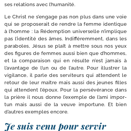
ses rela­tions avec l’humanité.
Le Christ ne s’en­gage pas non plus dans une voie
qui se pro­po­se­rait de rendre la femme iden­tique
à l’homme : la Rédemption uni­ver­selle n’im­plique
pas l’identité des âmes. Indifféremment, dans les
para­boles, Jésus se plaît à mettre sous nos yeux
des figures de femmes aus­si bien que d’hommes,
et la com­pa­rai­son qui en résulte n’est jamais à
l’avantage de l’un ou de l’autre. Pour illus­trer la
vigi­lance, il parle des ser­vi­teurs qui attendent le
retour de leur maître mais aus­si des jeunes filles
qui attendent l’é­poux. Pour la per­sé­vé­rance dans
la prière il nous donne l’exemple de l’a­mi impor­
tun mais aus­si de la veuve impor­tune. Et bien
d’autres exemples encore.
Je suis venu pour servir