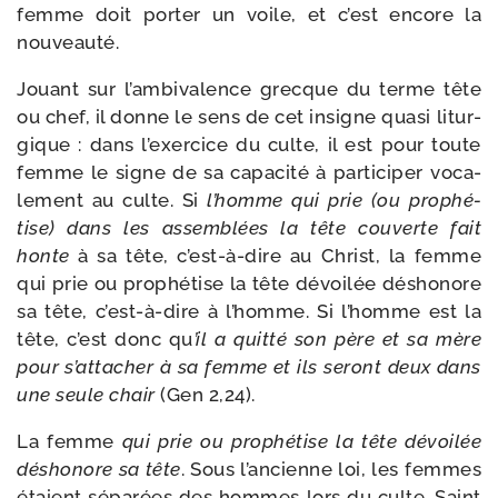
femme doit por­ter un voile, et c’est encore la
nouveauté.
Jouant sur l’ambivalence grecque du terme tête
ou chef, il donne le sens de cet insigne qua­si litur­
gique : dans l’exercice du culte, il est pour toute
femme le signe de sa capa­ci­té à par­ti­ci­per voca­
le­ment au culte. Si
l’homme qui prie (ou pro­phé­
tise) dans les assem­blées la tête cou­verte fait
honte
à sa tête, c’est-à-dire au Christ, la femme
qui prie ou pro­phé­tise la tête dévoi­lée désho­nore
sa tête, c’est-à-dire à l’homme. Si l’homme est la
tête, c’est donc qu
’il a quit­té son père et sa mère
pour s’attacher à sa femme et ils seront deux dans
une seule chair
(Gen 2,24).
La femme
qui prie ou pro­phé­tise la tête dévoi­lée
désho­nore sa tête
. Sous l’ancienne loi, les femmes
étaient sépa­rées des hommes lors du culte. Saint