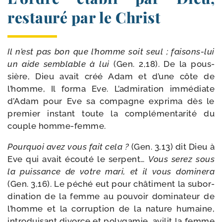
restauré par le Christ
Il n’est pas bon que l’homme soit seul ; faisons-​lui
un aide sem­blable à lui
(Gen. 2,18). De la pous­
sière, Dieu avait créé Adam et d’une côte de
l’homme, Il for­ma Eve. L’admiration immé­diate
d’Adam pour Eve sa com­pagne expri­ma dès le
pre­mier ins­tant toute la com­plé­men­ta­ri­té du
couple homme-femme.
Pourquoi avez vous fait cela ?
(Gen. 3,13) dit Dieu à
Eve qui avait écou­té le ser­pent…
Vous serez sous
la puis­sance de votre mari, et il vous domi­ne­ra
(Gen. 3,16). Le péché eut pour châ­ti­ment la subor­
di­na­tion de la femme au pou­voir domi­na­teur de
l’homme et la cor­rup­tion de la nature humaine,
intro­dui­sant divorce et poly­ga­mie, avi­lit la femme