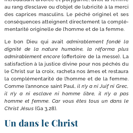
au rang d’esclave ou d’objet de lubri­ci­té à la mer­ci
des caprices mas­cu­lins. Le péché ori­gi­nel et ses
consé­quences atteignent direc­te­ment la com­plé­
men­ta­ri­té ori­gi­nelle de l’homme et de la femme.
Le bon Dieu qui avait
admi­ra­ble­ment fon­dé la
digni­té de la nature humaine, la réfor­ma plus
admi­ra­ble­ment encore
(offer­toire de la messe). La
satis­fac­tion à la jus­tice divine pour nos péchés du
le Christ sur la croix, rache­ta nos âmes et res­tau­ra
la com­plé­men­ta­ri­té de l’homme et de la femme.
Comme l’annonce saint Paul,
il n’y a ni Juif ni Grec,
il n’y a ni esclave ni homme libre, il n’y a pas
homme et femme. Car vous êtes tous un dans le
Christ Jésus
(Ga 3,28).
Un dans le Christ