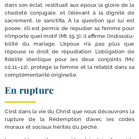
dans son éclat, res­ti­tuait aux époux la gloire de la
chas­te­té conju­gale, et l’élevant à la digni­té de
sacre­ment, le sanc­ti­fia. À la ques­tion qui lui est
posée, s’il est per­mis de répu­dier sa femme pour
n’im­porte quel motif (Mt 19,3), il affirme l’in­dis­so­lu­
bi­li­té du mariage. L’époux n’a pas plus que
l’épouse le droit de répu­dia­tion. L’obligation de
fidé­li­té iden­tique pour les deux conjoints (Mc
10,11–12), pro­tège la femme et la réta­blit dans sa
com­plé­men­ta­ri­té originelle.
En rupture
C’est dans la vie du Christ que nous décou­vrons la
rup­ture de la Rédemption d’avec les codes
moraux et sociaux héri­tés du péché.