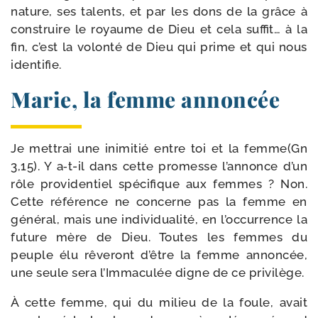
nature, ses talents, et par les dons de la grâce à
construire le royaume de Dieu et cela suf­fit… à la
fin, c’est la volon­té de Dieu qui prime et qui nous
identifie.
Marie, la femme annoncée
Je met­trai une ini­mi­tié entre toi et la femme(Gn
3,15). Y a‑t-​il dans cette pro­messe l’annonce d’un
rôle pro­vi­den­tiel spé­ci­fique aux femmes ? Non.
Cette réfé­rence ne concerne pas la femme en
géné­ral, mais une indi­vi­dua­li­té, en l’occurrence la
future mère de Dieu. Toutes les femmes du
peuple élu rêve­ront d’être la femme annon­cée,
une seule sera l’Immaculée digne de ce privilège.
À cette femme, qui du milieu de la foule, avait