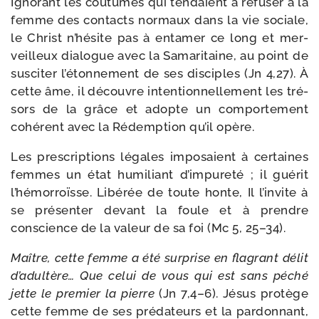
Ignorant les cou­tumes qui ten­daient à refu­ser à la
femme des contacts nor­maux dans la vie sociale,
le Christ n’hé­site pas à enta­mer ce long et mer­
veilleux dia­logue avec la Samaritaine, au point de
sus­ci­ter l’é­ton­ne­ment de ses dis­ciples (Jn 4,27). À
cette âme, il découvre inten­tion­nel­le­ment les tré­
sors de la grâce et adopte un com­por­te­ment
cohé­rent avec la Rédemption qu’il opère.
Les pres­crip­tions légales impo­saient à cer­taines
femmes un état humi­liant d’impureté ; il gué­rit
l’hémorroïsse. Libérée de toute honte, Il l’in­vite à
se pré­sen­ter devant la foule et à prendre
conscience de la valeur de sa foi (Mc 5, 25–34).
Maître, cette femme a été sur­prise en fla­grant délit
d’adultère… Que celui de vous qui est sans péché
jette le pre­mier la pierre
(Jn 7,4–6). Jésus pro­tège
cette femme de ses pré­da­teurs et la par­don­nant,