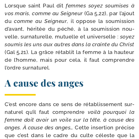
Lorsque saint Paul dit
femmes soyez sou­mises à
vos maris, comme au Seigneur
(Ga 5,22), par l’ajout
du
comme au Seigneur
, il oppose la sou­mis­sion
d’avant, héri­tée du péché, à la sou­mis­sion nou­
velle, sur­na­tu­relle, mutuelle et uni­ver­selle :
soyez
sou­mis les uns aux autres dans la crainte du Christ
(Gal 5,21). La grâce réta­blit la femme à la hau­teur
de l’homme, mais pour cela, il faut com­prendre
l’ordre surnaturel.
A cause des anges
C’est encore dans ce sens de réta­blis­se­ment sur­
na­tu­rel qu’il faut com­prendre
voi­là pour­quoi la
femme doit avoir un voile sur la tête, à cause des
anges. À cause des anges…
Cette inser­tion pré­cise
que c’est dans le cadre du culte céleste que la