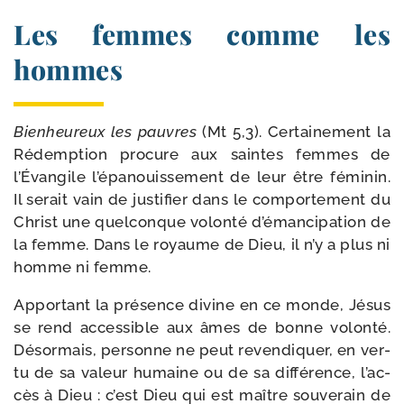
Les femmes comme les
hommes
Bienheureux les pauvres
(Mt 5,3). Certainement la
Rédemption pro­cure aux saintes femmes de
l’Évangile l’é­pa­nouis­se­ment de leur être fémi­nin.
Il serait vain de jus­ti­fier dans le com­por­te­ment du
Christ une quel­conque volon­té d’é­man­ci­pa­tion de
la femme. Dans le royaume de Dieu, il n’y a plus ni
homme ni femme.
Apportant la pré­sence divine en ce monde, Jésus
se rend acces­sible aux âmes de bonne volon­té.
Désormais, per­sonne ne peut reven­di­quer, en ver­
tu de sa valeur humaine ou de sa dif­fé­rence, l’ac­
cès à Dieu : c’est Dieu qui est maître sou­ve­rain de