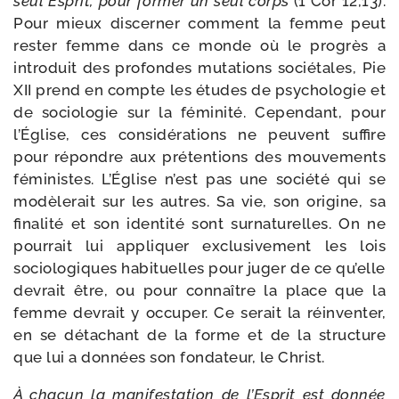
seul Esprit, pour for­mer un seul corps
(1 Cor 12,13).
Pour mieux dis­cer­ner com­ment la femme peut
res­ter femme dans ce monde où le pro­grès a
intro­duit des pro­fondes muta­tions socié­tales, Pie
XII prend en compte les études de psy­cho­lo­gie et
de socio­lo­gie sur la fémi­ni­té. Cependant, pour
l’Église, ces consi­dé­ra­tions ne peuvent suf­fire
pour répondre aux pré­ten­tions des mou­ve­ments
fémi­nistes. L’Église n’est pas une socié­té qui se
modè­le­rait sur les autres. Sa vie, son ori­gine, sa
fina­li­té et son iden­ti­té sont sur­na­tu­relles. On ne
pour­rait lui appli­quer exclu­si­ve­ment les lois
socio­lo­giques habi­tuelles pour juger de ce qu’elle
devrait être, ou pour connaître la place que la
femme devrait y occu­per. Ce serait la réin­ven­ter,
en se déta­chant de la forme et de la struc­ture
que lui a don­nées son fon­da­teur, le Christ.
À cha­cun la mani­fes­ta­tion de l’Esprit est don­née