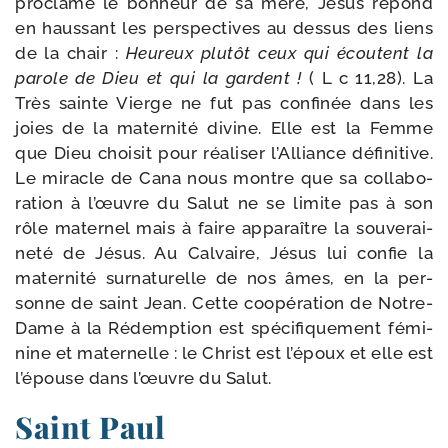
pro­cla­mé le bon­heur de sa mère, Jésus répond
en haus­sant les pers­pec­tives au des­sus des liens
de la chair :
Heureux plu­tôt ceux qui écoutent la
parole de Dieu et qui la gardent !
( L c 11,28). La
Très sainte Vierge ne fut pas confi­née dans les
joies de la mater­ni­té divine. Elle est la Femme
que Dieu choi­sit pour réa­li­ser l’Alliance défi­ni­tive.
Le miracle de Cana nous montre que sa col­la­bo­
ra­tion à l’œuvre du Salut ne se limite pas à son
rôle mater­nel mais à faire appa­raître la sou­ve­rai­
ne­té de Jésus. Au Calvaire, Jésus lui confie la
mater­ni­té sur­na­tu­relle de nos âmes, en la per­
sonne de saint Jean. Cette coopé­ra­tion de Notre-​
Dame à la Rédemption est spé­ci­fi­que­ment fémi­
nine et mater­nelle : le Christ est l’époux et elle est
l’épouse dans l’œuvre du Salut.
Saint Paul