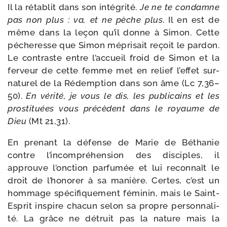
Il la réta­blit dans son inté­gri­té.
Je ne te condamne
pas non plus : va, et ne pèche plus
. Il en est de
même dans la leçon qu’il donne à Simon. Cette
péche­resse que Simon mépri­sait reçoit le par­don.
Le contraste entre l’ac­cueil froid de Simon et la
fer­veur de cette femme met en relief l’effet sur­
na­tu­rel de la Rédemption dans son âme (Lc 7,36–
50).
En véri­té, je vous le dis, les publi­cains et les
pros­ti­tuées vous pré­cèdent dans le royaume de
Dieu
(Mt 21,31).
En pre­nant la défense de Marie de Béthanie
contre l’in­com­pré­hen­sion des dis­ciples, il
approuve l’onc­tion par­fu­mée et lui recon­naît le
droit de l’ho­no­rer à sa manière. Certes, c’est un
hom­mage spé­ci­fi­que­ment fémi­nin, mais le Saint-​
Esprit ins­pire cha­cun selon sa propre per­son­na­li­
té. La grâce ne détruit pas la nature mais la