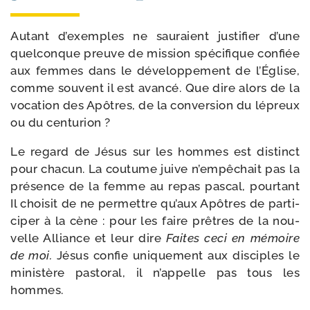
Autant d’exemples ne sau­raient jus­ti­fier d’une
quel­conque preuve de mis­sion spé­ci­fique confiée
aux femmes dans le déve­lop­pe­ment de l’Église,
comme sou­vent il est avan­cé. Que dire alors de la
voca­tion des Apôtres, de la conver­sion du lépreux
ou du centurion ?
Le regard de Jésus sur les hommes est dis­tinct
pour cha­cun. La cou­tume juive n’empêchait pas la
pré­sence de la femme au repas pas­cal, pour­tant
Il choi­sit de ne per­mettre qu’aux Apôtres de par­ti­
ci­per à la cène : pour les faire prêtres de la nou­
velle Alliance et leur dire
Faites ceci en mémoire
de moi.
Jésus confie uni­que­ment aux dis­ciples le
minis­tère pas­to­ral, il n’appelle pas tous les
hommes.