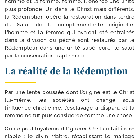
homme et la femme, femme. Il énonce une uni­té
plus pro­fonde. Un dans le Christ mais dif­fé­rents,
la Rédemption opère la res­tau­ra­tion dans l’ordre
du Salut de la com­plé­men­ta­ri­té ori­gi­nelle.
L’homme et la femme qui avaient été entraî­nés
dans la divi­sion du péché sont res­tau­rés par le
Rédempteur dans une uni­té supé­rieure, le salut
par la consé­cra­tion baptismale.
La réalité de la Rédemption
Par une lente pous­sée dont l’origine est le Christ
lui-​même, les socié­tés ont chan­gé sous
l’influence chré­tienne, l’esclavage a dis­pa­ru et la
femme ne fut plus consi­dé­rée comme une chose.
On ne peut loya­le­ment l’ignorer. C’est un fait indé­
niable : le divin Maître, réta­blis­sant le mariage