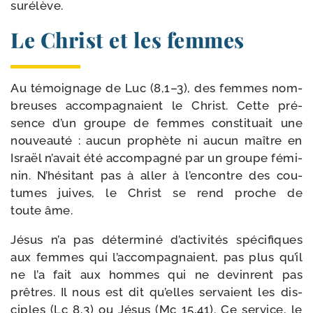
surélève.
Le Christ et les femmes
Au témoi­gnage de Luc (8,1–3), des femmes nom­
breuses accom­pa­gnaient le Christ. Cette pré­
sence d’un groupe de femmes consti­tuait une
nou­veau­té : aucun pro­phète ni aucun maître en
Israël n’a­vait été accom­pa­gné par un groupe fémi­
nin. N’hésitant pas à aller à l’en­contre des cou­
tumes juives, le Christ se rend proche de
toute âme.
Jésus n’a pas déter­mi­né d’ac­ti­vi­tés spé­ci­fiques
aux femmes qui l’ac­com­pa­gnaient, pas plus qu’il
ne l’a fait aux hommes qui ne devinrent pas
prêtres. Il nous est dit qu’elles ser­vaient les dis­
ciples (Lc 8,3) ou Jésus (Mc 15,41). Ce ser­vice, le