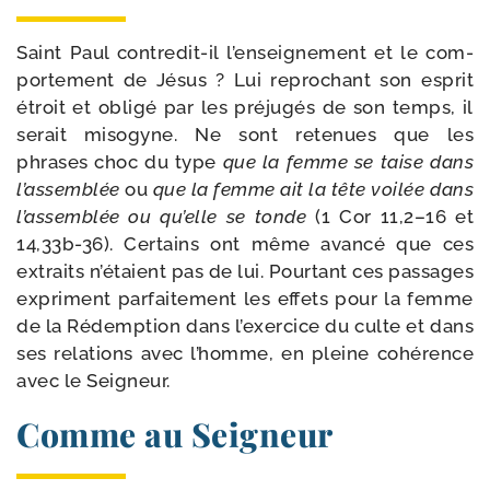
Saint Paul contredit-​il l’en­sei­gne­ment et le com­
por­te­ment de Jésus ? Lui repro­chant son esprit
étroit et obli­gé par les pré­ju­gés de son temps, il
serait miso­gyne. Ne sont rete­nues que les
phrases choc du type
que la femme se taise dans
l’assemblée
ou
que la femme ait la tête voi­lée dans
l’assemblée ou qu’elle se tonde
(1 Cor 11,2–16 et
14,33b-36). Certains ont même avan­cé que ces
extraits n’é­taient pas de lui. Pourtant ces pas­sages
expriment par­fai­te­ment les effets pour la femme
de la Rédemption dans l’exercice du culte et dans
ses rela­tions avec l’homme, en pleine cohé­rence
avec le Seigneur.
Comme au Seigneur