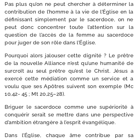
Pas plus qu’on ne peut cher­cher à déter­mi­ner la
contri­bu­tion de l’homme à la vie de l’Église en la
défi­nis­sant sim­ple­ment par le sacer­doce, on ne
peut donc concen­trer toute l’at­ten­tion sur la
ques­tion de l’ac­cès de la femme au sacer­doce
pour juger de son rôle dans l’Église.
Pourquoi alors jalou­ser cette digni­té ? Le prêtre
de la nou­velle Alliance n’est qu’une huma­ni­té de
sur­croît au seul prêtre qu’est le Christ. Jésus a
exer­cé cette média­tion comme un ser­vice et a
vou­lu que ses Apôtres suivent son exemple (Mc
10,42- 45 ; Mt 20,25–28).
Briguer le sacer­doce comme une supé­rio­ri­té à
conqué­rir serait se mettre dans une pers­pec­tive
d’am­bi­tion étran­gère à l’es­prit évangélique.
Dans l’Église, chaque âme contri­bue par sa