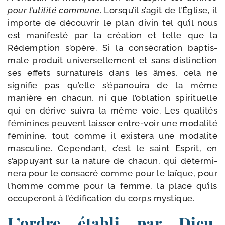
pour l’u­ti­li­té com­mune
. Lorsqu’il s’agit de l’Église, il
importe de décou­vrir le plan divin tel qu’il nous
est mani­fes­té par la créa­tion et telle que la
Rédemption s’opère. Si la consé­cra­tion bap­tis­
male pro­duit uni­ver­sel­le­ment et sans dis­tinc­tion
ses effets sur­na­tu­rels dans les âmes, cela ne
signi­fie pas qu’elle s’épanouira de la même
manière en cha­cun, ni que l’o­bla­tion spi­ri­tuelle
qui en dérive sui­vra la même voie. Les qua­li­tés
fémi­nines peuvent lais­ser entre-​voir une moda­li­té
fémi­nine, tout comme il exis­te­ra une moda­li­té
mas­cu­line. Cependant, c’est le saint Esprit, en
s’appuyant sur la nature de cha­cun, qui déter­mi­
ne­ra pour le consa­cré comme pour le laïque, pour
l’homme comme pour la femme, la place qu’ils
occu­pe­ront à l’édification du corps mystique.
L’ordre établi par Dieu,