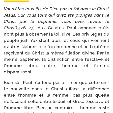
Vous êtes tous fils de Dieu par la foi dans le Christ
Jésus. Car vous tous qui avez été plon­gés dans le
Christ par le bap­tême, vous avez revê­tu le
Christ
(3,26–27). Aux Galates, Paul annonce qu’ils
n’ont plus à obser­ver la loi juive. Les pri­vi­lèges du
peuple juif n’existent plus, et ceux qui viennent
d’autres Nations à la foi chré­tienne et au bap­tême
reçoivent du Christ la même filia­tion divine. Par le
même bap­tême, la dis­tinc­tion entre l’esclave et
l’homme libre, entre l’homme et femme
disparaissent.
Bien sûr, Paul n’en­tend pas affir­mer que cette uni­
té nou­velle dans le Christ efface la dif­fé­rence
entre l’homme et la femme, pas plus qu’elle
n’effacerait celle entre le Juif et Grec, l’esclave et
l’homme libre. Bien au contraire ! l’homme reste