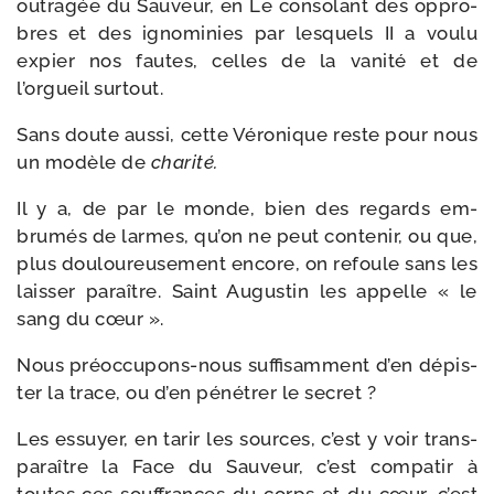
outra­gée du Sauveur, en Le conso­lant des oppro­
bres et des igno­mi­nies par les­quels II a vou­lu
expier nos fautes, celles de la vani­té et de
l’orgueil surtout.
Sans doute aus­si, cette Véronique reste pour nous
un modèle de
cha­ri­té.
Il y a, de par le monde, bien des regards em­
brumés de larmes, qu’on ne peut conte­nir, ou que,
plus dou­lou­reu­se­ment encore, on refoule sans les
lais­ser paraître. Saint Augustin les appelle « le
sang du cœur ».
Nous préoccupons-​nous suf­fi­sam­ment d’en dépis­
ter la trace, ou d’en péné­trer le secret ?
Les essuyer, en tarir les sources, c’est y voir trans­
pa­raître la Face du Sauveur, c’est com­pa­tir à