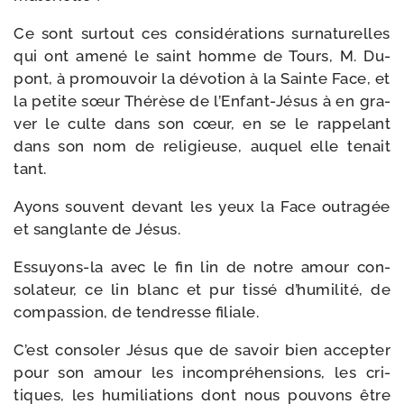
Ce sont sur­tout ces consi­dé­ra­tions sur­na­tu­relles
qui ont ame­né le saint homme de Tours, M. Du­
pont, à pro­mou­voir la dévo­tion à la Sainte Face, et
la petite sœur Thérèse de l’Enfant-Jésus à en gra­
ver le culte dans son cœur, en se le rap­pe­lant
dans son nom de reli­gieuse, auquel elle tenait
tant.
Ayons sou­vent devant les yeux la Face outra­gée
et san­glante de Jésus.
Essuyons-​la avec le fin lin de notre amour con­
solateur, ce lin blanc et pur tis­sé d’humilité, de
com­pas­sion, de ten­dresse filiale.
C’est conso­ler Jésus que de savoir bien accep­ter
pour son amour les incom­pré­hen­sions, les cri­
tiques, les humi­lia­tions dont nous pou­vons être